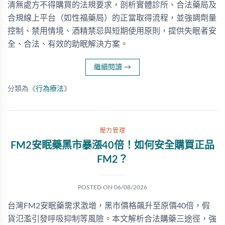
清無處方不得購買的法規要求，剖析實體診所、合法藥局及
合規線上平台（如性福藥局）的正當取得流程，並強調劑量
控制、禁用情境、酒精禁忌與短期使用原則，提供失眠者安
全、合法、有效的助眠解決方案。
繼續閱讀
→
分類為《
行為療法
》
壓力管理
FM2安眠藥黑市暴漲40倍！如何安全購買正品
FM2？
POSTED ON
06/08/2026
台灣FM2安眠藥需求激增，黑市價格飆升至原價40倍，假
貨氾濫引發呼吸抑制等風險。本文解析合法購藥三途徑，強