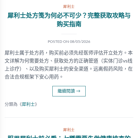
犀利士
犀利士处方笺为何必不可少？完整获取攻略与
购买指南
POSTED ON
08/05/2026
犀利士属于处方药，购买前必须先经医师评估开立处方。本
文详解为何需要处方、获取处方的正确管道（实体门诊vs线
上诊疗）、以及购买犀利士的安全渠道。远离假药风险，在
合法合规框架下安心用药。
繼續閱讀
→
分類為《
犀利士
》
犀利士