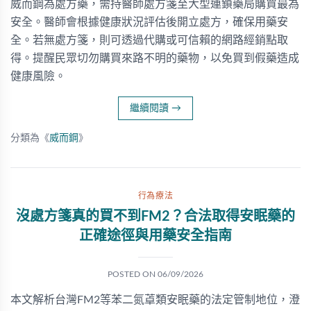
威而鋼為處方藥，需持醫師處方箋至大型連鎖藥局購買最為
安全。醫師會根據健康狀況評估後開立處方，確保用藥安
全。若無處方箋，則可透過代購或可信賴的網路經銷點取
得。提醒民眾切勿購買來路不明的藥物，以免買到假藥造成
健康風險。
繼續閱讀
→
分類為《
威而鋼
》
行為療法
沒處方箋真的買不到FM2？合法取得安眠藥的
正確途徑與用藥安全指南
POSTED ON
06/09/2026
本文解析台灣FM2等苯二氮䓬類安眠藥的法定管制地位，澄