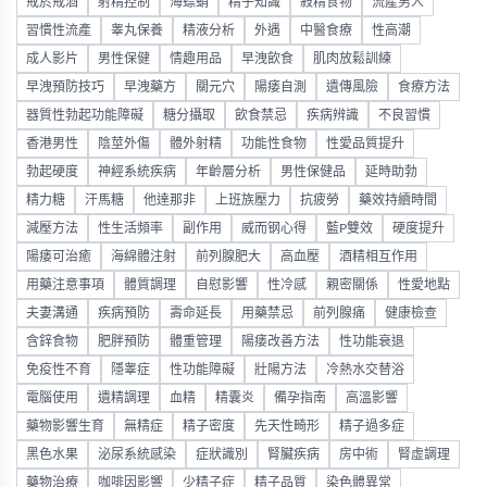
戒菸戒酒
射精控制
海螵蛸
精子知識
殺精食物
流產男人
習慣性流產
睾丸保養
精液分析
外遇
中醫食療
性高潮
成人影片
男性保健
情趣用品
早洩飲食
肌肉放鬆訓練
早洩預防技巧
早洩藥方
關元穴
陽痿自測
遺傳風險
食療方法
器質性勃起功能障礙
糖分攝取
飲食禁忌
疾病辨識
不良習慣
香港男性
陰莖外傷
體外射精
功能性食物
性愛品質提升
勃起硬度
神經系統疾病
年齡層分析
男性保健品
延時助勃
精力糖
汗馬糖
他達那非
上班族壓力
抗疲勞
藥效持續時間
減壓方法
性生活頻率
副作用
威而钢心得
藍P雙效
硬度提升
陽痿可治癒
海綿體注射
前列腺肥大
高血壓
酒精相互作用
用藥注意事項
體質調理
自慰影響
性冷感
親密關係
性愛地點
夫妻溝通
疾病預防
壽命延長
用藥禁忌
前列腺痛
健康檢查
含鋅食物
肥胖預防
體重管理
陽痿改善方法
性功能衰退
免疫性不育
隱睾症
性功能障礙
壯陽方法
冷熱水交替浴
電腦使用
遺精調理
血精
精囊炎
備孕指南
高溫影響
藥物影響生育
無精症
精子密度
先天性畸形
精子過多症
黑色水果
泌尿系統感染
症狀識別
腎臟疾病
房中術
腎虛調理
藥物治療
咖啡因影響
少精子症
精子品質
染色體異常