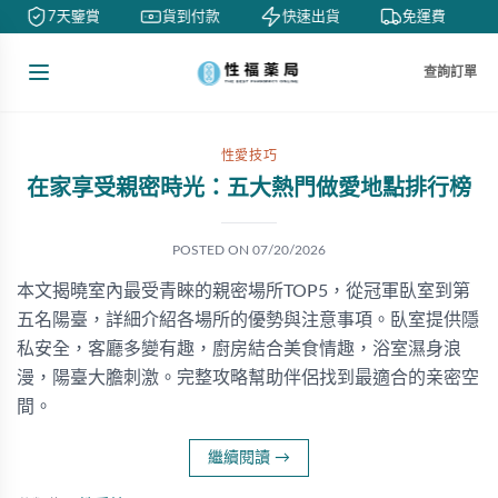
7天鑒賞
貨到付款
快速出貨
免運費
查詢訂單
性愛技巧
在家享受親密時光：五大熱門做愛地點排行榜
POSTED ON
07/20/2026
本文揭曉室內最受青睞的親密場所TOP5，從冠軍臥室到第
五名陽臺，詳細介紹各場所的優勢與注意事項。臥室提供隱
私安全，客廳多變有趣，廚房結合美食情趣，浴室濕身浪
漫，陽臺大膽刺激。完整攻略幫助伴侶找到最適合的亲密空
間。
繼續閱讀
→