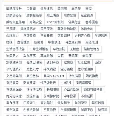
敏感度提升
金蒼蠅
壯陽迷思
睪固酮
學名藥
喉癌
頭頸部癌症
肺動脈高壓
線上購藥
陰道緊實
私密護理
藥物交互作用
用藥安全
PDE5抑制劑
偽藥危害
春節優惠
汗馬糖
攝護腺肥大
每日療法
藥效持續時間
防偽查詢
心理壓力
含锌食物
营养补充
饮食调理
必利吉心得
早洩護理
睡眠
血管健康
抗疲勞
中醫調理
骨盆底訓練
陽痿成因
生活習得改善
日常生活護理
早洩預防
无精症
输精管堵塞
流產男人
睪丸疾病
草本壯陽
失眠
安眠藥
憂鬱症
調情輔助劑
催情口服液
迷幻春藥
催情藥
草本催情
西藥
平均值統計
陰莖尺寸
持久噴霧
處方藥物
性冷感治療
女用助興劑
氟班色林
美國MAXMAN
持久噴霧
購買指南
香港購買
劑量建議
性功能改善
ED成因
海綿體擴張
性健康保養
性冷淡治療
長期服用
心血管疾病
藥效持續時間
內分泌治療
洗澡水溫
前列腺保健
中年發福
不育成因
睾丸疾病
口腔衛生
電磁輻射
仰臥起坐
前列腺炎
禁慾迷思
備孕誤區
內分泌失調
不育治療
生殖器畸形
尿道下裂
絲蟲病