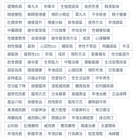
遺傳疾病
睾丸炎
附睾炎
生殖道感染
吸菸危害
精液氣味
精道梗阻
輸精管堵塞
預防少精症
睪丸炎
不孕檢查
精子健康
壯陽食物
硬度提升
陽痿分級
飲食誤區
使用方法
早洩誤區
中藥調理
避孕套厚度
穴位按摩
伴侶支持
性健康知識
性健康教育
自我保健
避孕套使用方法
戒酒
心理輔導
假性陽痿
晨勃
心因性ED
糖尿病
男性不育症
用藥誤區
手淫
銀髮族
器質性ED
肝病
戒菸
預防方法
營養補充
性功能提升
飲食調理
避孕套
生育能力
中醫治療
運動鍛鍊
生活習慣改善
誤區指南
腸道健康
早洩成因
心理因素
預防早洩
日常護理
延時產品
印度必利勁
性愛技巧
性生活品質
中年男性
性功能下降
按需服用
液態威而鋼
購買指南
前列腺疾病
器質性因素
服用方式
日本藤素
美國黑金
早洩治療
正品保障
產品介紹
保健食品
西地那非
服用方式
藥物副作用
果凍威而鋼
印度神油
壓力管理
印度犀利士
每日療法
用藥指南
威而鋼心得
德國必邦
早洩治療經歷
達泊西汀
必利勁
壯陽藥物
威而鋼
雙效藥物
陽痿治療
夫妻關係
早洩改善
新婚早洩
早洩診斷
行為療法
陰莖增粗
海綿體