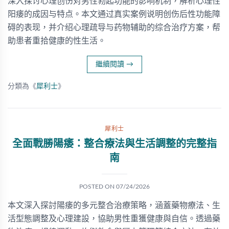
深入探讨心理创伤对男性勃起功能的影响机制，解析心理性
阳痿的成因与特点。本文通过真实案例说明创伤后性功能障
碍的表现，并介绍心理疏导与药物辅助的综合治疗方案，帮
助患者重拾健康的性生活。
繼續閱讀
→
分類為《
犀利士
》
犀利士
全面戰勝陽痿：整合療法與生活調整的完整指
南
POSTED ON
07/24/2026
本文深入探討陽痿的多元整合治療策略，涵蓋藥物療法、生
活型態調整及心理建設，協助男性重獲健康與自信。透過藥