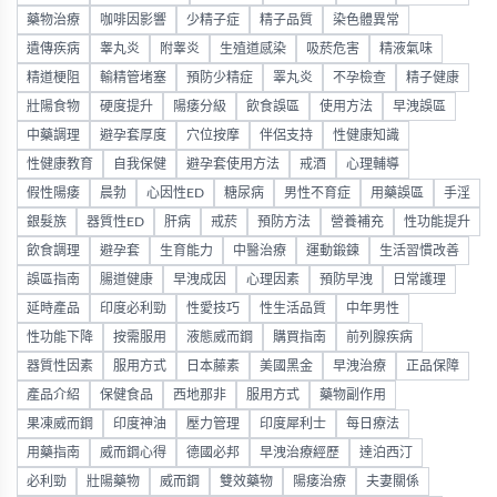
藥物治療
咖啡因影響
少精子症
精子品質
染色體異常
遺傳疾病
睾丸炎
附睾炎
生殖道感染
吸菸危害
精液氣味
精道梗阻
輸精管堵塞
預防少精症
睪丸炎
不孕檢查
精子健康
壯陽食物
硬度提升
陽痿分級
飲食誤區
使用方法
早洩誤區
中藥調理
避孕套厚度
穴位按摩
伴侶支持
性健康知識
性健康教育
自我保健
避孕套使用方法
戒酒
心理輔導
假性陽痿
晨勃
心因性ED
糖尿病
男性不育症
用藥誤區
手淫
銀髮族
器質性ED
肝病
戒菸
預防方法
營養補充
性功能提升
飲食調理
避孕套
生育能力
中醫治療
運動鍛鍊
生活習慣改善
誤區指南
腸道健康
早洩成因
心理因素
預防早洩
日常護理
延時產品
印度必利勁
性愛技巧
性生活品質
中年男性
性功能下降
按需服用
液態威而鋼
購買指南
前列腺疾病
器質性因素
服用方式
日本藤素
美國黑金
早洩治療
正品保障
產品介紹
保健食品
西地那非
服用方式
藥物副作用
果凍威而鋼
印度神油
壓力管理
印度犀利士
每日療法
用藥指南
威而鋼心得
德國必邦
早洩治療經歷
達泊西汀
必利勁
壯陽藥物
威而鋼
雙效藥物
陽痿治療
夫妻關係