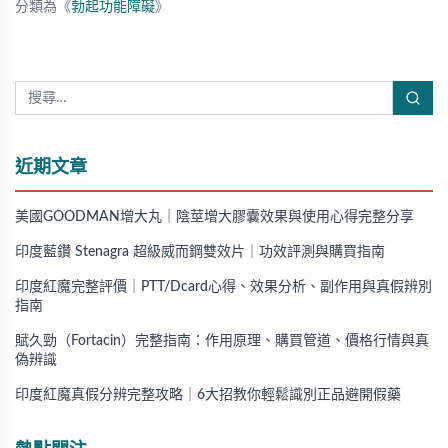
分類為《
勃起功能障礙
》
近期文章
美國GOODMAN增大丸｜陰莖增大膠囊效果與使用心得完整分享
印度藍鑽 Stenagra 超級威而鋼雙效片｜功效評測與購買指南
印度紅魔完整評價｜PTT/Dcard心得、效果分析、副作用與真假辨別
指南
賦久勁（Fortacin）完整指南：作用原理、購買管道、價格行情與真
偽辨識
印度紅魔真假分辨完整攻略｜6大招教你輕鬆識別正品避開假藥