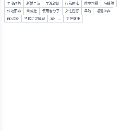
早洩改善
新婚早洩
早洩診斷
行為療法
陰莖增粗
海綿體
伐地那非
樂威壯
使用者分享
女性性慾
早洩
塔達拉非
ED治療
勃起功能障礙
犀利士
男性健康