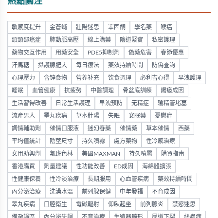
熱點關注
敏感度提升
金蒼蠅
壯陽迷思
睪固酮
學名藥
喉癌
頭頸部癌症
肺動脈高壓
線上購藥
陰道緊實
私密護理
藥物交互作用
用藥安全
PDE5抑制劑
偽藥危害
春節優惠
汗馬糖
攝護腺肥大
每日療法
藥效持續時間
防偽查詢
心理壓力
含锌食物
营养补充
饮食调理
必利吉心得
早洩護理
睡眠
血管健康
抗疲勞
中醫調理
骨盆底訓練
陽痿成因
生活習得改善
日常生活護理
早洩預防
无精症
输精管堵塞
流產男人
睪丸疾病
草本壯陽
失眠
安眠藥
憂鬱症
調情輔助劑
催情口服液
迷幻春藥
催情藥
草本催情
西藥
平均值統計
陰莖尺寸
持久噴霧
處方藥物
性冷感治療
女用助興劑
氟班色林
美國MAXMAN
持久噴霧
購買指南
香港購買
劑量建議
性功能改善
ED成因
海綿體擴張
性健康保養
性冷淡治療
長期服用
心血管疾病
藥效持續時間
內分泌治療
洗澡水溫
前列腺保健
中年發福
不育成因
睾丸疾病
口腔衛生
電磁輻射
仰臥起坐
前列腺炎
禁慾迷思
備孕誤區
內分泌失調
不育治療
生殖器畸形
尿道下裂
絲蟲病