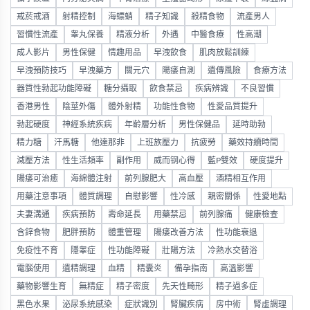
戒菸戒酒
射精控制
海螵蛸
精子知識
殺精食物
流產男人
習慣性流產
睾丸保養
精液分析
外遇
中醫食療
性高潮
成人影片
男性保健
情趣用品
早洩飲食
肌肉放鬆訓練
早洩預防技巧
早洩藥方
關元穴
陽痿自測
遺傳風險
食療方法
器質性勃起功能障礙
糖分攝取
飲食禁忌
疾病辨識
不良習慣
香港男性
陰莖外傷
體外射精
功能性食物
性愛品質提升
勃起硬度
神經系統疾病
年齡層分析
男性保健品
延時助勃
精力糖
汗馬糖
他達那非
上班族壓力
抗疲勞
藥效持續時間
減壓方法
性生活頻率
副作用
威而钢心得
藍P雙效
硬度提升
陽痿可治癒
海綿體注射
前列腺肥大
高血壓
酒精相互作用
用藥注意事項
體質調理
自慰影響
性冷感
親密關係
性愛地點
夫妻溝通
疾病預防
壽命延長
用藥禁忌
前列腺痛
健康檢查
含鋅食物
肥胖預防
體重管理
陽痿改善方法
性功能衰退
免疫性不育
隱睾症
性功能障礙
壯陽方法
冷熱水交替浴
電腦使用
遺精調理
血精
精囊炎
備孕指南
高溫影響
藥物影響生育
無精症
精子密度
先天性畸形
精子過多症
黑色水果
泌尿系統感染
症狀識別
腎臟疾病
房中術
腎虛調理