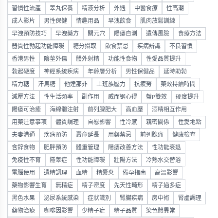
習慣性流產
睾丸保養
精液分析
外遇
中醫食療
性高潮
成人影片
男性保健
情趣用品
早洩飲食
肌肉放鬆訓練
早洩預防技巧
早洩藥方
關元穴
陽痿自測
遺傳風險
食療方法
器質性勃起功能障礙
糖分攝取
飲食禁忌
疾病辨識
不良習慣
香港男性
陰莖外傷
體外射精
功能性食物
性愛品質提升
勃起硬度
神經系統疾病
年齡層分析
男性保健品
延時助勃
精力糖
汗馬糖
他達那非
上班族壓力
抗疲勞
藥效持續時間
減壓方法
性生活頻率
副作用
威而钢心得
藍P雙效
硬度提升
陽痿可治癒
海綿體注射
前列腺肥大
高血壓
酒精相互作用
用藥注意事項
體質調理
自慰影響
性冷感
親密關係
性愛地點
夫妻溝通
疾病預防
壽命延長
用藥禁忌
前列腺痛
健康檢查
含鋅食物
肥胖預防
體重管理
陽痿改善方法
性功能衰退
免疫性不育
隱睾症
性功能障礙
壯陽方法
冷熱水交替浴
電腦使用
遺精調理
血精
精囊炎
備孕指南
高溫影響
藥物影響生育
無精症
精子密度
先天性畸形
精子過多症
黑色水果
泌尿系統感染
症狀識別
腎臟疾病
房中術
腎虛調理
藥物治療
咖啡因影響
少精子症
精子品質
染色體異常