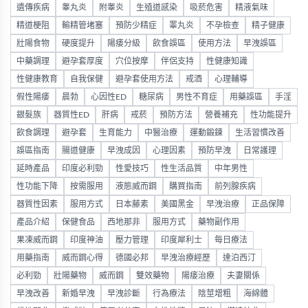
遺傳疾病
睾丸炎
附睾炎
生殖道感染
吸菸危害
精液氣味
精道梗阻
輸精管堵塞
預防少精症
睪丸炎
不孕檢查
精子健康
壯陽食物
硬度提升
陽痿分級
飲食誤區
使用方法
早洩誤區
中藥調理
避孕套厚度
穴位按摩
伴侶支持
性健康知識
性健康教育
自我保健
避孕套使用方法
戒酒
心理輔導
假性陽痿
晨勃
心因性ED
糖尿病
男性不育症
用藥誤區
手淫
銀髮族
器質性ED
肝病
戒菸
預防方法
營養補充
性功能提升
飲食調理
避孕套
生育能力
中醫治療
運動鍛鍊
生活習慣改善
誤區指南
腸道健康
早洩成因
心理因素
預防早洩
日常護理
延時產品
印度必利勁
性愛技巧
性生活品質
中年男性
性功能下降
按需服用
液態威而鋼
購買指南
前列腺疾病
器質性因素
服用方式
日本藤素
美國黑金
早洩治療
正品保障
產品介紹
保健食品
西地那非
服用方式
藥物副作用
果凍威而鋼
印度神油
壓力管理
印度犀利士
每日療法
用藥指南
威而鋼心得
德國必邦
早洩治療經歷
達泊西汀
必利勁
壯陽藥物
威而鋼
雙效藥物
陽痿治療
夫妻關係
早洩改善
新婚早洩
早洩診斷
行為療法
陰莖增粗
海綿體