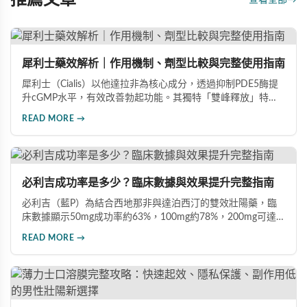
犀利士藥效解析｜作用機制、劑型比較與完整使用指南
犀利士（Cialis）以他達拉非為核心成分，透過抑制PDE5酶提
升cGMP水平，有效改善勃起功能。其獨特「雙峰釋放」特性
使藥效可持續36小時，兼具速效20mg與每日錠5mg兩種劑
READ MORE →
型。文章深入比較各劑型差異，分析臨床數據（晨勃改善
83%、成功插入率91%），並提供用藥注意事項，協助男性根
據需求選擇最適合的犀利士規格。
必利吉成功率是多少？臨床數據與效果提升完整指南
必利吉（藍P）為結合西地那非與達泊西汀的雙效壯陽藥，臨
床數據顯示50mg成功率約63%，100mg約78%，200mg可達
88%。本文詳解7大提升藥效建議，包括性刺激配合、劑量調
READ MORE →
整、飲食禁忌及真假辨別，助您充分發揮藥物潛力，重獲自信
性生活。