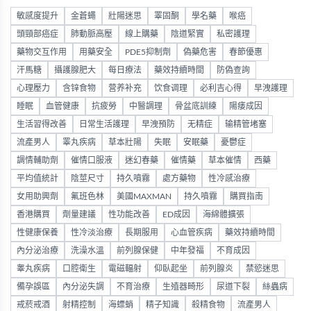
敏感度提升
金蒼蠅
壯陽迷思
睪固酮
學名藥
喉癌
頭頸部癌症
肺動脈高壓
線上購藥
陰道緊實
私密護理
藥物交互作用
用藥安全
PDE5抑制劑
偽藥危害
春節優惠
汗馬糖
攝護腺肥大
每日療法
藥效持續時間
防偽查詢
心理壓力
含锌食物
营养补充
饮食调理
必利吉心得
早洩護理
睡眠
血管健康
抗疲勞
中醫調理
骨盆底訓練
陽痿成因
生活習得改善
日常生活護理
早洩預防
无精症
输精管堵塞
流產男人
睪丸疾病
草本壯陽
失眠
安眠藥
憂鬱症
調情輔助劑
催情口服液
迷幻春藥
催情藥
草本催情
西藥
平均值統計
陰莖尺寸
持久噴霧
處方藥物
性冷感治療
女用助興劑
氟班色林
美國MAXMAN
持久噴霧
購買指南
香港購買
劑量建議
性功能改善
ED成因
海綿體擴張
性健康保養
性冷淡治療
長期服用
心血管疾病
藥效持續時間
內分泌治療
洗澡水溫
前列腺保健
中年發福
不育成因
睾丸疾病
口腔衛生
電磁輻射
仰臥起坐
前列腺炎
禁慾迷思
備孕誤區
內分泌失調
不育治療
生殖器畸形
尿道下裂
絲蟲病
戒菸戒酒
射精控制
海螵蛸
精子知識
殺精食物
流產男人