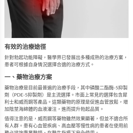
有效的治療途徑
針對勃起功能障礙，醫學界已發展出多種成熟的治療方案，
患者可根據自身情況選擇合適的治療方式。
一、藥物治療方案
藥物治療是目前最普遍的治療手段，其中磷酸二酯酶-5抑製
劑（PDE-5抑製劑）是主流選擇。市面上常見的選擇包含
犀
利士
和
威而鋼
等產品。這類藥物的原理是促進血管放鬆，增
加陰莖海綿體的血液灌注，進而提升勃起品質。
值得注意的是，
威而鋼
等藥物雖然效果顯著，但並不適合所
有人群。患有心血管疾病、高血壓等慢性病的患者在使用前
務必諮詢專業醫師，在醫生指導下安全使用。