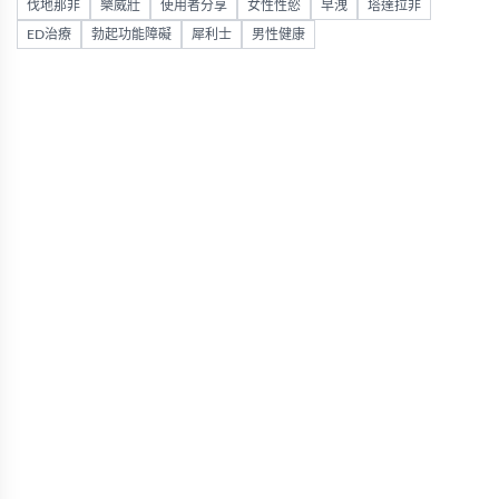
伐地那非
樂威壯
使用者分享
女性性慾
早洩
塔達拉非
ED治療
勃起功能障礙
犀利士
男性健康