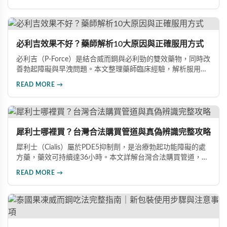
建議與禁忌族群說明，幫助你做出最有保障的用藥選擇，重拾
自信生活。
必利吉效果不好？藥師解析10大原因與正確服用方式
必利吉（P-Force）是結合威而鋼與必利勁的雙效藥物，同時改
善勃起障礙與早洩問題。本文整理藥師臨床經驗，解析服用時
間、飲食搭配、心理因素等10大常見原因，幫助男性正確用
READ MORE →
藥、發揮最佳效果，重拾自信。
犀利士哪裡買？台灣合法購買管道與真偽辨識完整攻略
犀利士（Cialis）屬於PDE5抑制劑，是治療勃起功能障礙的處
方藥，藥效可持續達36小時。本文詳解台灣合法購買管道，包
括實體藥局與線上藥局的選擇要點，並提供完整真偽辨識方
READ MORE →
法，幫助您避免購買到假冒產品，確保用藥安全。