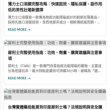
薄力士口溶膜完整攻略：快速起效、隱私保護、副作用
低的男性壯陽新選擇
薄力士口溶膜是一款專為勃起功能障礙設計的創新壯陽產品，
採用先進口溶膜技術，含西地那非成分。相較傳統威而鋼，起
效更快（15-30分鐘）、無需配水、隱私性佳、副作用發生率
READ MORE →
低。本文詳解產品特色、雙效版本比較、四大選購通路及避開
假藥的方法。
犀利士完整使用指南：功效、劑量、購買建議與注意事
項
犀利士（Cialis）是一款專門改善勃起功能障礙的藥物，主要成
分為他達拉非，最大特點是藥效可持續36小時，被稱為「週末
藥丸」。本文詳細介紹犀利士的適用對象、劑量選擇（5mg、
READ MORE →
20mg、雙效100mg）、正規購買管道、服用禁忌與常見副作
用，幫助您安全用藥。
台灣實體藥局能買到印度犀利士嗎？法規說明與安全購