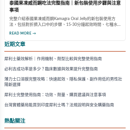
泰國果凍威而鋼吃法完整指南｜新包裝使用步驟與注意
事項
完整介紹泰國果凍威而鋼Kamagra Oral Jelly的新包裝使用方
法，包括對折擠入口中的步驟、15-30分鐘起效時間、七種水
果口味及禁忌注意事項，幫助男性正確安全地使用此產品。
READ MORE →
近期文章
犀利士藥效解析｜作用機制、劑型比較與完整使用指南
必利吉成功率是多少？臨床數據與效果提升完整指南
薄力士口溶膜完整攻略：快速起效、隱私保護、副作用低的男性壯
陽新選擇
犀利士完整使用指南：功效、劑量、購買建議與注意事項
台灣實體藥局能買到印度犀利士嗎？法規說明與安全購藥指南
熱點關注