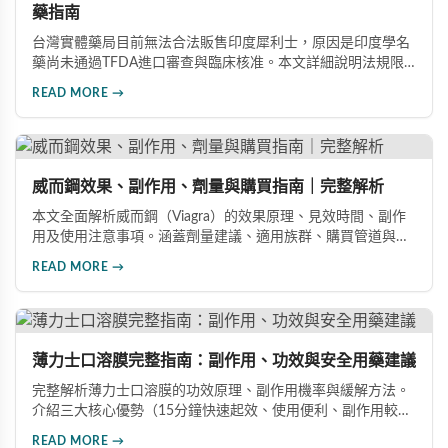
藥指南
台灣實體藥局目前無法合法販售印度犀利士，原因是印度學名
藥尚未通過TFDA進口審查與臨床核准。本文詳細說明法規限
制原因，並介紹三種安全可靠的購藥管道：官方授權線上藥
READ MORE →
局、海外代購服務、品牌官網直購，幫助消費者安心取得正品
印度犀利士。
威而鋼效果、副作用、劑量與購買指南｜完整解析
本文全面解析威而鋼（Viagra）的效果原理、見效時間、副作
用及使用注意事項。涵蓋劑量建議、適用族群、購買管道與價
格分析，幫助您安全有效地改善勃起功能障礙。
READ MORE →
薄力士口溶膜完整指南：副作用、功效與安全用藥建議
完整解析薄力士口溶膜的功效原理、副作用機率與緩解方法。
介紹三大核心優勢（15分鐘快速起效、使用便利、副作用較
低），涵蓋雙效版本與其他ED藥物的詳細比較，提供安全用藥
READ MORE →