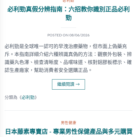
必利勁
必利勁真假分辨指南：六招教你識別正品必利
勁
POSTED ON
08/06/2026
必利勁是全球唯一認可的早洩治療藥物，但市面上偽藥充
斥。本指南詳細介紹六種辨識真偽的方法：觀察外包裝、辨
識藥丸色澤、檢查清晰度、品嚐味道、核對鋁膠板標示、確
認生產廠家，幫助消費者安全選購正品。
繼續閱讀
→
分類為《
必利勁
》
男性健康
日本藤素專賣店 - 專業男性保健產品與多元購買