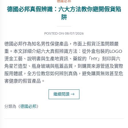
德國必邦
德國必邦真假辨識：六大方法教你避開假貨陷
阱
POSTED ON
08/07/2026
德國必邦作為知名男性保健產品，市面上假貨泛濫問題嚴
重。本文詳細介紹六大真假辨識方法：從外盒包裝的LOGO
燙金工藝、說明書與生產地資訊、藥錠的「HY」刻印與六
角星芒造型、瓶身玻璃與瓶蓋品質，到購買來源管道及實際
服用體感，全方位教您如何辨別真偽，避免購買無效甚至危
害健康的假冒產品。
繼續閱讀
→
分類為《
德國必邦
》