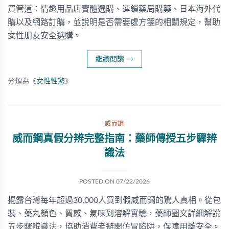
買管道：情趣用品店實體選購、連鎖藥局購藥、日本海外代
購以及網路訂購，並說明是否需要處方箋的相關規定，幫助
女性朋友安全選購。
繼續閱讀
→
分類為《
女性性慾
》
威而鋼
威而鋼真假分辨完整指南：藥師傳授五步驟辨
識法
POSTED ON
07/22/2026
揭露台灣每年超過30,000人買到假威而鋼的驚人真相。從包
裝、藥丸顏色、質感、氣味到溶解實驗，藥師圖文詳細解說
五步驟辨識法，協助消費者避開仿冒陷阱，保障用藥安全。