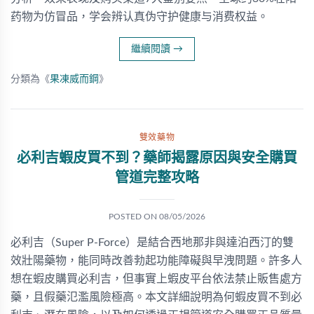
药物为仿冒品，学会辨认真伪守护健康与消费权益。
繼續閱讀
→
分類為《
果凍威而鋼
》
雙效藥物
必利吉蝦皮買不到？藥師揭露原因與安全購買
管道完整攻略
POSTED ON
08/05/2026
必利吉（Super P-Force）是結合西地那非與達泊西汀的雙
效壯陽藥物，能同時改善勃起功能障礙與早洩問題。許多人
想在蝦皮購買必利吉，但事實上蝦皮平台依法禁止販售處方
藥，且假藥氾濫風險極高。本文詳細說明為何蝦皮買不到必