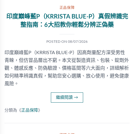
正品保障
印度巔峰藍P（KRRISTA BLUE-P）真假辨識完
整指南：6大招教你輕鬆分辨正偽藥
POSTED ON
08/07/2026
印度巔峰藍P（KRRISTA BLUE-P）因高劑量配方深受男性
青睞，但仿冒品層出不窮。本文從製造資訊、包裝、錠劑外
觀、體感反應、防偽驗證、價格區間等六大面向，詳細解析
如何精準辨識真假，幫助您安心選購、放心使用，避免健康
風險。
繼續閱讀
→
分類為《
正品保障
》