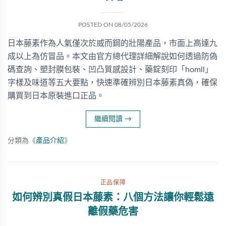
POSTED ON
08/05/2026
日本藤素作為人氣僅次於威而鋼的壯陽產品，市面上高達九
成以上為仿冒品。本文由官方總代理詳細解說如何透過防偽
碼查詢、塑封膜包裝、凹凸質感設計、藥錠刻印「homll」
字樣及味道等五大要點，快速準確辨別日本藤素真偽，確保
購買到日本原裝進口正品。
繼續閱讀
→
分類為《
產品介紹
》
正品保障
如何辨別真假日本藤素：八個方法讓你輕鬆遠
離假藥危害