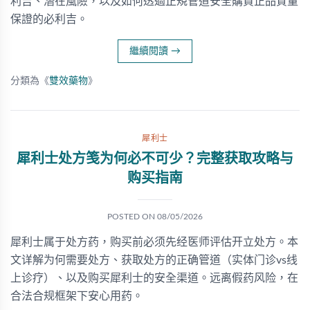
利吉、潛在風險，以及如何透過正規管道安全購買正品質量
保證的必利吉。
繼續閱讀
→
分類為《
雙效藥物
》
犀利士
犀利士处方笺为何必不可少？完整获取攻略与
购买指南
POSTED ON
08/05/2026
犀利士属于处方药，购买前必须先经医师评估开立处方。本
文详解为何需要处方、获取处方的正确管道（实体门诊vs线
上诊疗）、以及购买犀利士的安全渠道。远离假药风险，在
合法合规框架下安心用药。