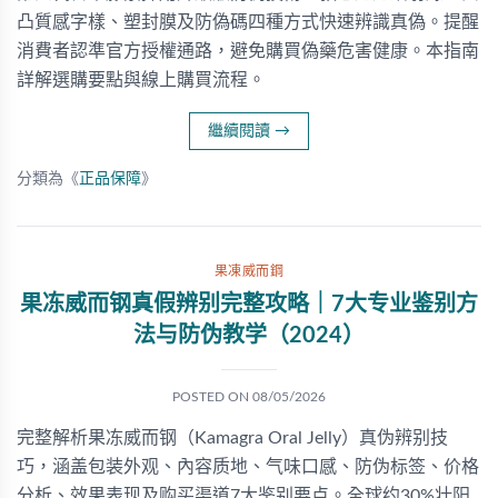
凸質感字樣、塑封膜及防偽碼四種方式快速辨識真偽。提醒
消費者認準官方授權通路，避免購買偽藥危害健康。本指南
詳解選購要點與線上購買流程。
繼續閱讀
→
分類為《
正品保障
》
果凍威而鋼
果冻威而钢真假辨别完整攻略｜7大专业鉴别方
法与防伪教学（2024）
POSTED ON
08/05/2026
完整解析果冻威而钢（Kamagra Oral Jelly）真伪辨别技
巧，涵盖包装外观、內容质地、气味口感、防伪标签、价格
分析、效果表现及购买渠道7大鉴别要点。全球约30%壮阳