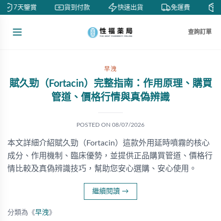
7天鑒賞
貨到付款
快速出貨
免運費
私
查詢訂單
早洩
賦久勁（Fortacin）完整指南：作用原理、購買
管道、價格行情與真偽辨識
POSTED ON
08/07/2026
本文詳細介紹賦久勁（Fortacin）這款外用延時噴霧的核心
成分、作用機制、臨床優勢，並提供正品購買管道、價格行
情比較及真偽辨識技巧，幫助您安心選購、安心使用。
繼續閱讀
→
分類為《
早洩
》