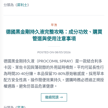
分類為《
犀利士
》
早洩
德國黑金剛持久液完整攻略：成分功效、購買
管道與使用注意事項
POSTED ON
08/05/2026
德國黑金剛持久液（PROCOMIL SPRAY）是一款結合利多
卡因、苯佐卡因與薄荷醇的外用延時噴劑，平均可延長性行
為時間20-40分鐘。本品保留70-80%原始敏感度，採用草本
配方安全性高，操作簡便效果持久。選購時務必透過正規授
權通路，避免仿冒品危害健康。
繼續閱讀
→
分類為《
早洩
》