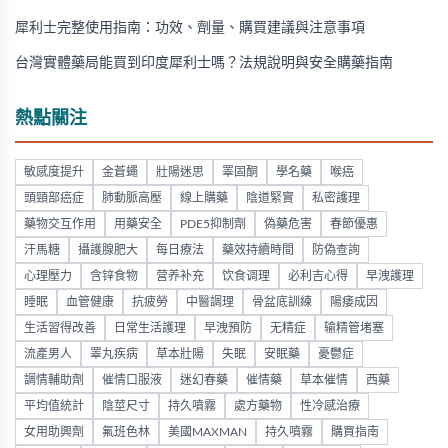
犀利士完整使用指南：功效、劑量、購買建議與注意事項
台灣實體藥局能買到印度犀利士嗎？法規說明與安全購藥指南
熱點關注
敏感度提升
金蒼蠅
壯陽迷思
睪固酮
學名藥
喉癌
頭頸部癌症
肺動脈高壓
線上購藥
陰道緊實
私密護理
藥物交互作用
用藥安全
PDE5抑制劑
偽藥危害
春節優惠
汗馬糖
攝護腺肥大
每日療法
藥效持續時間
防偽查詢
心理壓力
含锌食物
营养补充
饮食调理
必利吉心得
早洩護理
睡眠
血管健康
抗疲勞
中醫調理
骨盆底訓練
陽痿成因
生活習得改善
日常生活護理
早洩預防
无精症
输精管堵塞
流產男人
睪丸疾病
草本壯陽
失眠
安眠藥
憂鬱症
調情輔助劑
催情口服液
迷幻春藥
催情藥
草本催情
西藥
平均值統計
陰莖尺寸
持久噴霧
處方藥物
性冷感治療
女用助興劑
氟班色林
美國MAXMAN
持久噴霧
購買指南