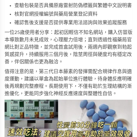
查驗包裝是否具備原廠雷射防偽標籤與繁體中文說明書
核對官網授權編號與藥局營業登記資料
確認售後支援是否提供專業用法諮詢與效果追蹤服務
一位25歲使用者分享：起初因輕信不知名網站，購入仿冒版
本導致數月未見成效，心理壓力倍增；直到透過
性福藥局
官
網比對正品特徵，並完成首盒試用後，兩週內即觀察到勃起
質感提升，持續服用三個月後，陰莖周徑與硬度均有穩定改
善，伴侶關係也更為融洽。
值得注意的是，
第三代日本藤素
的發揮需配合規律作息與適
度運動，建議以單盒為起始單位進行體驗，待身體反應明確
後再規劃完整療程。長期使用下，不僅有助於生理結構的漸
進優化，更能同步強化神經反應速度與整體性自信。