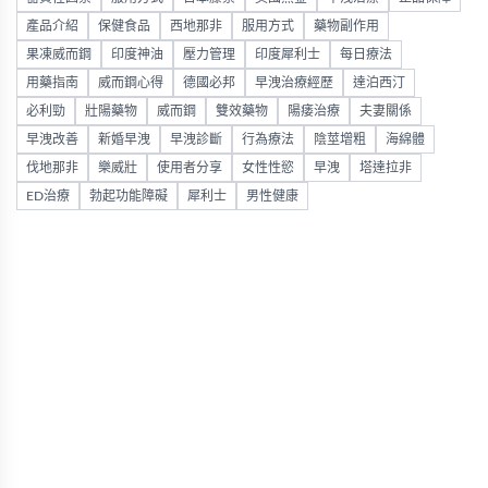
產品介紹
保健食品
西地那非
服用方式
藥物副作用
果凍威而鋼
印度神油
壓力管理
印度犀利士
每日療法
用藥指南
威而鋼心得
德國必邦
早洩治療經歷
達泊西汀
必利勁
壯陽藥物
威而鋼
雙效藥物
陽痿治療
夫妻關係
早洩改善
新婚早洩
早洩診斷
行為療法
陰莖增粗
海綿體
伐地那非
樂威壯
使用者分享
女性性慾
早洩
塔達拉非
ED治療
勃起功能障礙
犀利士
男性健康