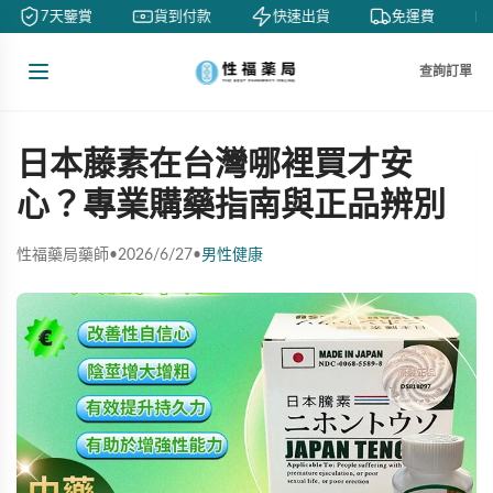
7天鑒賞
貨到付款
快速出貨
免運費
查詢訂單
日本藤素在台灣哪裡買才安
心？專業購藥指南與正品辨別
性福藥局藥師
•
2026/6/27
•
男性健康