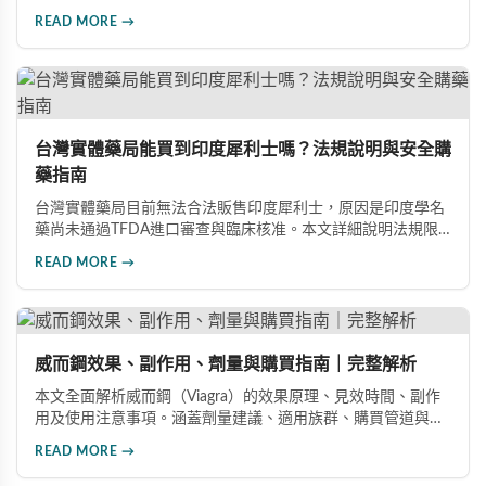
藥丸」。本文詳細介紹犀利士的適用對象、劑量選擇（5mg、
READ MORE →
20mg、雙效100mg）、正規購買管道、服用禁忌與常見副作
用，幫助您安全用藥。
台灣實體藥局能買到印度犀利士嗎？法規說明與安全購
藥指南
台灣實體藥局目前無法合法販售印度犀利士，原因是印度學名
藥尚未通過TFDA進口審查與臨床核准。本文詳細說明法規限
制原因，並介紹三種安全可靠的購藥管道：官方授權線上藥
READ MORE →
局、海外代購服務、品牌官網直購，幫助消費者安心取得正品
印度犀利士。
威而鋼效果、副作用、劑量與購買指南｜完整解析
本文全面解析威而鋼（Viagra）的效果原理、見效時間、副作
用及使用注意事項。涵蓋劑量建議、適用族群、購買管道與價
格分析，幫助您安全有效地改善勃起功能障礙。
READ MORE →