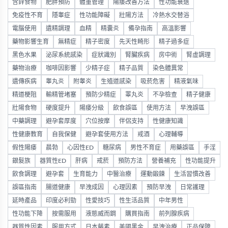
含鋅食物
肥胖預防
體重管理
陽痿改善方法
性功能衰退
免疫性不育
隱睾症
性功能障礙
壯陽方法
冷熱水交替浴
電腦使用
遺精調理
血精
精囊炎
備孕指南
高溫影響
藥物影響生育
無精症
精子密度
先天性畸形
精子過多症
黑色水果
泌尿系統感染
症狀識別
腎臟疾病
房中術
腎虛調理
藥物治療
咖啡因影響
少精子症
精子品質
染色體異常
遺傳疾病
睾丸炎
附睾炎
生殖道感染
吸菸危害
精液氣味
精道梗阻
輸精管堵塞
預防少精症
睪丸炎
不孕檢查
精子健康
壯陽食物
硬度提升
陽痿分級
飲食誤區
使用方法
早洩誤區
中藥調理
避孕套厚度
穴位按摩
伴侶支持
性健康知識
性健康教育
自我保健
避孕套使用方法
戒酒
心理輔導
假性陽痿
晨勃
心因性ED
糖尿病
男性不育症
用藥誤區
手淫
銀髮族
器質性ED
肝病
戒菸
預防方法
營養補充
性功能提升
飲食調理
避孕套
生育能力
中醫治療
運動鍛鍊
生活習慣改善
誤區指南
腸道健康
早洩成因
心理因素
預防早洩
日常護理
延時產品
印度必利勁
性愛技巧
性生活品質
中年男性
性功能下降
按需服用
液態威而鋼
購買指南
前列腺疾病
器質性因素
服用方式
日本藤素
美國黑金
早洩治療
正品保障