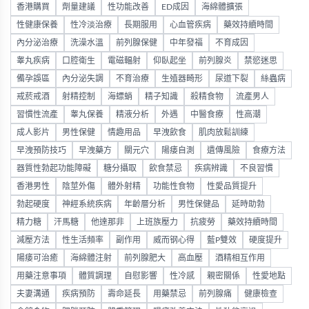
香港購買
劑量建議
性功能改善
ED成因
海綿體擴張
性健康保養
性冷淡治療
長期服用
心血管疾病
藥效持續時間
內分泌治療
洗澡水溫
前列腺保健
中年發福
不育成因
睾丸疾病
口腔衛生
電磁輻射
仰臥起坐
前列腺炎
禁慾迷思
備孕誤區
內分泌失調
不育治療
生殖器畸形
尿道下裂
絲蟲病
戒菸戒酒
射精控制
海螵蛸
精子知識
殺精食物
流產男人
習慣性流產
睾丸保養
精液分析
外遇
中醫食療
性高潮
成人影片
男性保健
情趣用品
早洩飲食
肌肉放鬆訓練
早洩預防技巧
早洩藥方
關元穴
陽痿自測
遺傳風險
食療方法
器質性勃起功能障礙
糖分攝取
飲食禁忌
疾病辨識
不良習慣
香港男性
陰莖外傷
體外射精
功能性食物
性愛品質提升
勃起硬度
神經系統疾病
年齡層分析
男性保健品
延時助勃
精力糖
汗馬糖
他達那非
上班族壓力
抗疲勞
藥效持續時間
減壓方法
性生活頻率
副作用
威而钢心得
藍P雙效
硬度提升
陽痿可治癒
海綿體注射
前列腺肥大
高血壓
酒精相互作用
用藥注意事項
體質調理
自慰影響
性冷感
親密關係
性愛地點
夫妻溝通
疾病預防
壽命延長
用藥禁忌
前列腺痛
健康檢查