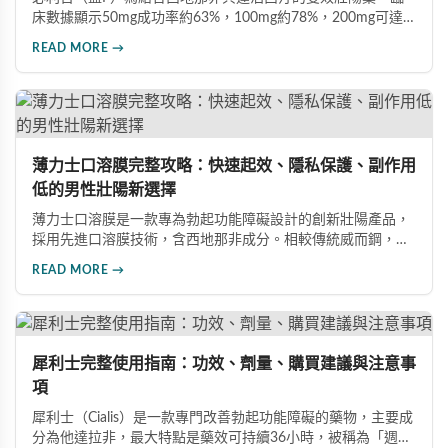
床數據顯示50mg成功率約63%，100mg約78%，200mg可達
88%。本文詳解7大提升藥效建議，包括性刺激配合、劑量調
READ MORE →
整、飲食禁忌及真假辨別，助您充分發揮藥物潛力，重獲自信
性生活。
薄力士口溶膜完整攻略：快速起效、隱私保護、副作用
低的男性壯陽新選擇
薄力士口溶膜是一款專為勃起功能障礙設計的創新壯陽產品，
採用先進口溶膜技術，含西地那非成分。相較傳統威而鋼，起
效更快（15-30分鐘）、無需配水、隱私性佳、副作用發生率
READ MORE →
低。本文詳解產品特色、雙效版本比較、四大選購通路及避開
假藥的方法。
犀利士完整使用指南：功效、劑量、購買建議與注意事
項
犀利士（Cialis）是一款專門改善勃起功能障礙的藥物，主要成
分為他達拉非，最大特點是藥效可持續36小時，被稱為「週末