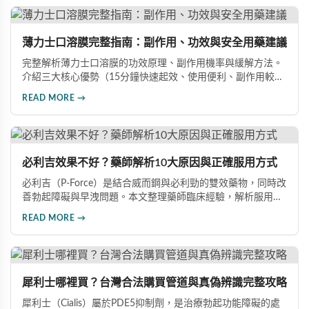
薄力士口溶膜完整指南：副作用、功效與安全用藥建議
完整解析薄力士口溶膜的功效原理、副作用機率與緩解方法。
介紹三大核心優勢（15分鐘快速起效、使用便利、副作用較
低），涵蓋雙效版本與其他ED藥物的詳細比較，提供安全用藥
READ MORE →
建議與禁忌族群說明，幫助你做出最有保障的用藥選擇，重拾
自信生活。
必利吉效果不好？藥師解析10大原因與正確服用方式
必利吉（P-Force）是結合威而鋼與必利勁的雙效藥物，同時改
善勃起障礙與早洩問題。本文整理藥師臨床經驗，解析服用時
間、飲食搭配、心理因素等10大常見原因，幫助男性正確用
READ MORE →
藥、發揮最佳效果，重拾自信。
犀利士哪裡買？台灣合法購買管道與真偽辨識完整攻略
犀利士（Cialis）屬於PDE5抑制劑，是治療勃起功能障礙的處