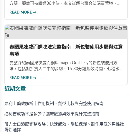
方藥，藥效可持續達36小時。本文詳解台灣合法購買管道，包
括實體藥局與線上藥局的選擇要點，並提供完整真偽辨識方
READ MORE →
法，幫助您避免購買到假冒產品，確保用藥安全。
泰國果凍威而鋼吃法完整指南｜新包裝使用步驟與注意
事項
完整介紹泰國果凍威而鋼Kamagra Oral Jelly的新包裝使用方
法，包括對折擠入口中的步驟、15-30分鐘起效時間、七種水
果口味及禁忌注意事項，幫助男性正確安全地使用此產品。
READ MORE →
近期文章
犀利士藥效解析｜作用機制、劑型比較與完整使用指南
必利吉成功率是多少？臨床數據與效果提升完整指南
薄力士口溶膜完整攻略：快速起效、隱私保護、副作用低的男性壯
陽新選擇