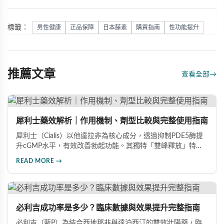
標籤：
男性健康
正品保障
日本藤素
購買指南
性功能提升
推薦文章
查看全部
→
犀利士藥效解析｜作用機制、劑型比較與完整使用指南
犀利士（Cialis）以他達拉非為核心成分，透過抑制PDE5酶提
升cGMP水平，有效改善勃起功能。其獨特「雙峰釋放」特性
使藥效可持續36小時，兼具速效20mg與每日錠5mg兩種劑
READ MORE →
型。文章深入比較各劑型差異，分析臨床數據（晨勃改善
83%、成功插入率91%），並提供用藥注意事項，協助男性根
據需求選擇最適合的犀利士規格。
必利吉成功率是多少？臨床數據與效果提升完整指南
必利吉（藍P）為結合西地那非與達泊西汀的雙效壯陽藥，臨