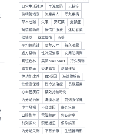
日常生活護理
早洩預防
无精症
输精管堵塞
流產男人
睪丸疾病
灵
草本壯陽
失眠
安眠藥
憂鬱症
調情輔助劑
催情口服液
迷幻春藥
催情藥
草本催情
西藥
平均值統計
陰莖尺寸
持久噴霧
處方藥物
性冷感治療
女用助興劑
氟班色林
美國MAXMAN
持久噴霧
購買指南
香港購買
劑量建議
性功能改善
ED成因
海綿體擴張
性健康保養
性冷淡治療
長期服用
心血管疾病
藥效持續時間
內分泌治療
洗澡水溫
前列腺保健
中年發福
不育成因
睾丸疾病
礙
口腔衛生
電磁輻射
仰臥起坐
的
前列腺炎
禁慾迷思
備孕誤區
內分泌失調
不育治療
生殖器畸形