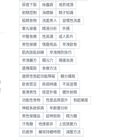
尿道下裂
絲蟲病
戒菸戒酒
射精控制
海螵蛸
精子知識
殺精食物
流產男人
習慣性流產
睾丸保養
精液分析
外遇
中醫食療
性高潮
成人影片
男性保健
情趣用品
早洩飲食
肌肉放鬆訓練
早洩預防技巧
早洩藥方
關元穴
陽痿自測
遺傳風險
食療方法
器質性勃起功能障礙
糖分攝取
持
飲食禁忌
疾病辨識
不良習慣
常
香港男性
陰莖外傷
體外射精
功能性食物
性愛品質提升
勃起硬度
神經系統疾病
年齡層分析
男性保健品
延時助勃
精力糖
汗馬糖
他達那非
上班族壓力
抗疲勞
藥效持續時間
減壓方法