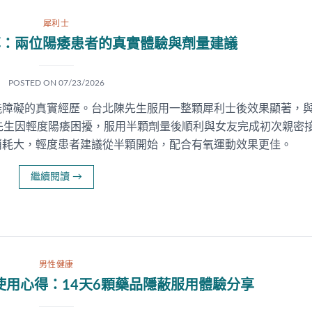
犀利士
享：兩位陽痿患者的真實體驗與劑量建議
POSTED ON
07/23/2026
能障礙的真實經歷。台北陳先生服用一整顆犀利士後效果顯著，
先生因輕度陽痿困擾，服用半顆劑量後順利與女友完成初次親密
消耗大，輕度患者建議從半顆開始，配合有氧運動效果更佳。
繼續閱讀
→
男性健康
使用心得：14天6顆藥品隱蔽服用體驗分享