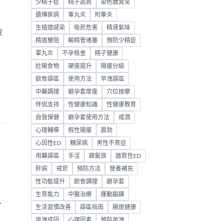
少精子症
精子品質
染色體異常
遺傳疾病
睾丸炎
附睾炎
生殖道感染
吸菸危害
精液氣味
液
精道梗阻
輸精管堵塞
預防少精症
睪丸炎
不孕檢查
精子健康
壯陽食物
硬度提升
陽痿分級
飲食誤區
使用方法
早洩誤區
中藥調理
避孕套厚度
穴位按摩
伴侶支持
性健康知識
性健康教育
自我保健
避孕套使用方法
戒酒
心理輔導
假性陽痿
晨勃
心因性ED
糖尿病
男性不育症
用藥誤區
手淫
銀髮族
器質性ED
肝病
戒菸
預防方法
營養補充
性功能提升
飲食調理
避孕套
生育能力
中醫治療
運動鍛鍊
多
生活習慣改善
誤區指南
腸道健康
早洩成因
心理因素
預防早洩