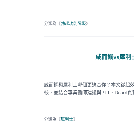
分類為《
勃起功能障礙
》
威而鋼vs犀
威而鋼與犀利士哪個更適合你？本文從起
較，並結合專業醫師建議與PTT、Dcar
分類為《
犀利士
》