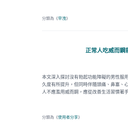
分類為《
早洩
》
正常人吃威而鋼
本文深入探討沒有勃起功能障礙的男性服
久度有所提升，但同時伴隨頭痛、鼻塞、
人不應濫用威而鋼，應從改善生活習慣著
分類為《
使用者分享
》