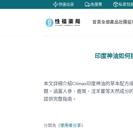
鑒賞
貨到付款
快速出貨
免運費
私密包裝
首頁
全部產品
壯陽延
印度神油如何
本文詳細介紹Climax印度神油的草本配
題。涵蓋人參、鹿茸、淫羊藿等天然成分
提供完整指南。
分類為《
使用者分享
》