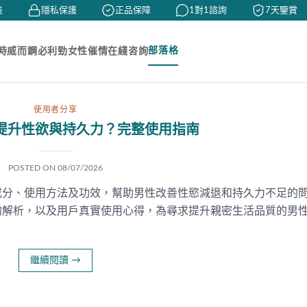
隱私保護
正品保障
1對1諮詢
7天鑒賞
部落格
時
威而鋼
必利勁
女性催情
在綫咨詢
使用者分享
提升性欲與持久力？完整使用指南
POSTED ON
08/07/2026
方成分、使用方法及功效，幫助男性改善性慾減退和持久力不足的
的解析，以及用戶真實使用心得，為尋求提升親密生活品質的男
繼續閱讀
→