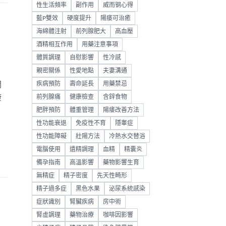
性生活頻率
副作用
威而钢心得
藍P雙效
硬度提升
陽痿可治癒
海綿體注射
前列腺肥大
高血壓
酒精相互作用
用藥注意事項
體質調理
自慰影響
性冷感
親密關係
性愛地點
夫妻溝通
問
疾病預防
壽命延長
用藥禁忌
康
前列腺痛
健康檢查
含鋅食物
肥胖預防
體重管理
陽痿改善方法
性功能衰退
免疫性不育
隱睾症
性功能障礙
壯陽方法
冷熱水交替浴
電腦使用
遺精調理
血精
精囊炎
備孕指南
高溫影響
藥物影響生育
無精症
精子密度
先天性畸形
精子過多症
黑色水果
泌尿系統感染
症狀識別
腎臟疾病
房中術
腎虛調理
藥物治療
咖啡因影響