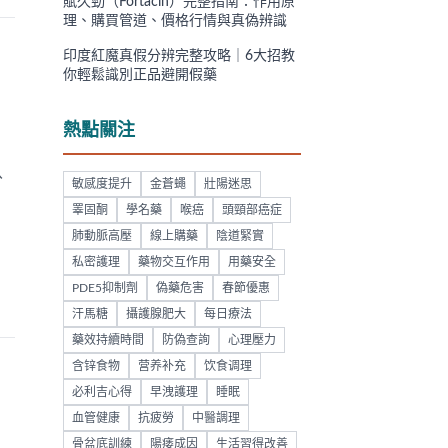
賦久勁（Fortacin）完整指南：作用原
理、購買管道、價格行情與真偽辨識
印度紅魔真假分辨完整攻略｜6大招教
你輕鬆識別正品避開假藥
熱點關注
分
敏感度提升
金蒼蠅
壯陽迷思
睪固酮
學名藥
喉癌
頭頸部癌症
肺動脈高壓
線上購藥
陰道緊實
私密護理
藥物交互作用
用藥安全
PDE5抑制劑
偽藥危害
春節優惠
汗馬糖
攝護腺肥大
每日療法
藥效持續時間
防偽查詢
心理壓力
含锌食物
营养补充
饮食调理
必利吉心得
早洩護理
睡眠
血管健康
抗疲勞
中醫調理
骨盆底訓練
陽痿成因
生活習得改善