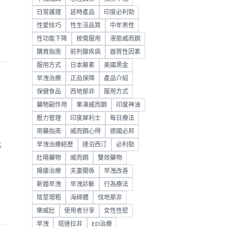
日常護理
延時產品
印度必利勁
性愛技巧
性生活品質
中年男性
性功能下降
按需服用
液態威而鋼
購買指南
前列腺疾病
器質性因素
服用方式
日本藤素
美國黑金
早洩治療
正品保障
產品介紹
保健食品
西地那非
服用方式
藥物副作用
果凍威而鋼
印度神油
壓力管理
印度犀利士
每日療法
用藥指南
威而鋼心得
德國必邦
比
早洩治療經歷
達泊西汀
必利勁
壯陽藥物
威而鋼
雙效藥物
陽痿治療
夫妻關係
早洩改善
新婚早洩
早洩診斷
行為療法
陰莖增粗
海綿體
伐地那非
樂威壯
使用者分享
女性性慾
早洩
塔達拉非
ED治療