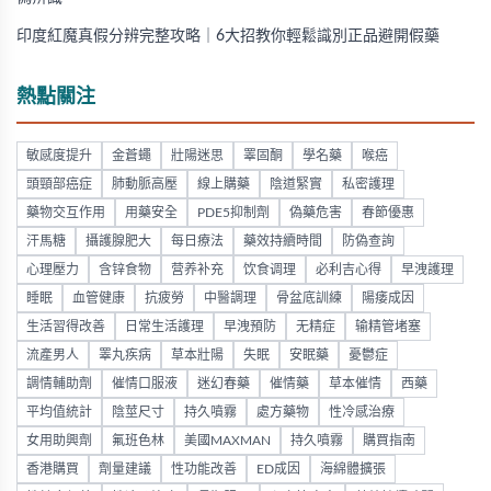
印度紅魔真假分辨完整攻略｜6大招教你輕鬆識別正品避開假藥
熱點關注
敏感度提升
金蒼蠅
壯陽迷思
睪固酮
學名藥
喉癌
頭頸部癌症
肺動脈高壓
線上購藥
陰道緊實
私密護理
藥物交互作用
用藥安全
PDE5抑制劑
偽藥危害
春節優惠
汗馬糖
攝護腺肥大
每日療法
藥效持續時間
防偽查詢
心理壓力
含锌食物
营养补充
饮食调理
必利吉心得
早洩護理
睡眠
血管健康
抗疲勞
中醫調理
骨盆底訓練
陽痿成因
生活習得改善
日常生活護理
早洩預防
无精症
输精管堵塞
流產男人
睪丸疾病
草本壯陽
失眠
安眠藥
憂鬱症
調情輔助劑
催情口服液
迷幻春藥
催情藥
草本催情
西藥
平均值統計
陰莖尺寸
持久噴霧
處方藥物
性冷感治療
女用助興劑
氟班色林
美國MAXMAN
持久噴霧
購買指南
香港購買
劑量建議
性功能改善
ED成因
海綿體擴張