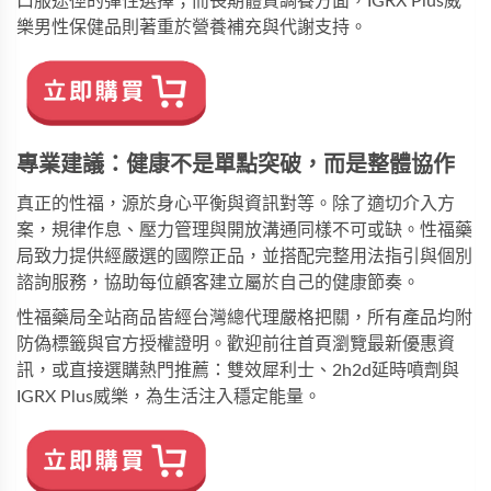
口服途徑的彈性選擇；而長期體質調養方面，
IGRX Plus威
樂男性保健品
則著重於營養補充與代謝支持。
專業建議：健康不是單點突破，而是整體協作
真正的性福，源於身心平衡與資訊對等。除了適切介入方
案，規律作息、壓力管理與開放溝通同樣不可或缺。性福藥
局致力提供經嚴選的國際正品，並搭配完整用法指引與個別
諮詢服務，協助每位顧客建立屬於自己的健康節奏。
性福藥局
全站商品皆經台灣總代理嚴格把關，所有產品均附
防偽標籤與官方授權證明。歡迎前往
首頁
瀏覽最新優惠資
訊，或直接選購熱門推薦：
雙效犀利士
、
2h2d延時噴劑
與
IGRX Plus威樂
，為生活注入穩定能量。