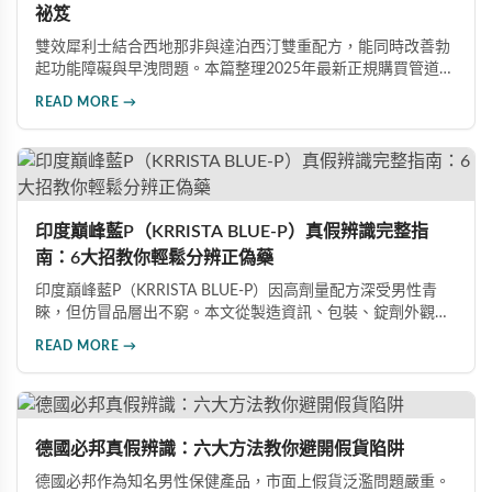
祕笈
雙效犀利士結合西地那非與達泊西汀雙重配方，能同時改善勃
起功能障礙與早洩問題。本篇整理2025年最新正規購買管道、
價格分析、防偽驗證方法及省錢優惠資訊，幫助您避開市面上
READ MORE →
超過65%的假貨陷阱，選購100%正品雙效犀利士。
印度巔峰藍P（KRRISTA BLUE-P）真假辨識完整指
南：6大招教你輕鬆分辨正偽藥
印度巔峰藍P（KRRISTA BLUE-P）因高劑量配方深受男性青
睞，但仿冒品層出不窮。本文從製造資訊、包裝、錠劑外觀、
體感反應、防偽驗證、價格區間等六大面向，詳細解析如何精
READ MORE →
準辨識真假，幫助您安心選購、放心使用，避免健康風險。
德國必邦真假辨識：六大方法教你避開假貨陷阱
德國必邦作為知名男性保健產品，市面上假貨泛濫問題嚴重。