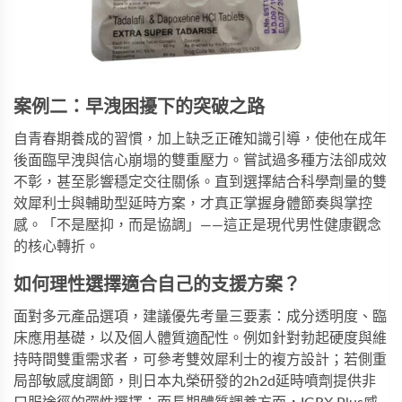
案例二：早洩困擾下的突破之路
自青春期養成的習慣，加上缺乏正確知識引導，使他在成年
後面臨早洩與信心崩塌的雙重壓力。嘗試過多種方法卻成效
不彰，甚至影響穩定交往關係。直到選擇結合科學劑量的
雙
效犀利士
與輔助型延時方案，才真正掌握身體節奏與掌控
感。「不是壓抑，而是協調」——這正是現代男性健康觀念
的核心轉折。
如何理性選擇適合自己的支援方案？
面對多元產品選項，建議優先考量三要素：成分透明度、臨
床應用基礎，以及個人體質適配性。例如針對勃起硬度與維
持時間雙重需求者，可參考
雙效犀利士
的複方設計；若側重
局部敏感度調節，則日本丸榮研發的
2h2d延時噴劑
提供非