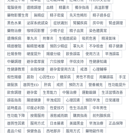
免疫性不育
隱睾症
性功能障礙
壯陽方法
冷熱水交替浴
電腦使用
遺精調理
血精
精囊炎
備孕指南
高溫影響
藥物影響生育
無精症
精子密度
先天性畸形
精子過多症
黑色水果
泌尿系統感染
症狀識別
腎臟疾病
房中術
腎虛調理
藥物治療
咖啡因影響
少精子症
精子品質
染色體異常
遺傳疾病
睾丸炎
附睾炎
生殖道感染
吸菸危害
精液氣味
精道梗阻
輸精管堵塞
預防少精症
睪丸炎
不孕檢查
精子健康
壯陽食物
硬度提升
陽痿分級
飲食誤區
使用方法
早洩誤區
中藥調理
避孕套厚度
穴位按摩
伴侶支持
性健康知識
性健康教育
自我保健
避孕套使用方法
戒酒
心理輔導
假性陽痿
晨勃
心因性ED
糖尿病
男性不育症
用藥誤區
手淫
銀髮族
器質性ED
肝病
戒菸
預防方法
營養補充
性功能提升
飲食調理
避孕套
生育能力
中醫治療
運動鍛鍊
生活習慣改善
誤區指南
腸道健康
早洩成因
心理因素
預防早洩
日常護理
延時產品
印度必利勁
性愛技巧
性生活品質
中年男性
性功能下降
按需服用
液態威而鋼
購買指南
前列腺疾病
器質性因素
服用方式
日本藤素
美國黑金
早洩治療
正品保障
產品介紹
保健食品
西地那非
服用方式
藥物副作用