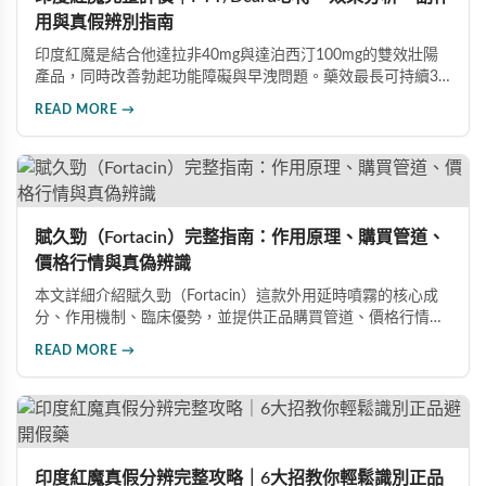
用與真假辨別指南
印度紅魔是結合他達拉非40mg與達泊西汀100mg的雙效壯陽
產品，同時改善勃起功能障礙與早洩問題。藥效最長可持續36
小時，價格僅為威而鋼的三分之一。90%使用者給予正面評
READ MORE →
價，常見副作用為輕微頭痛（7%）。本文整理超過120則網友
心得，幫助你了解真實效果、識別假貨與選擇正規購買管道。
賦久勁（Fortacin）完整指南：作用原理、購買管道、
價格行情與真偽辨識
本文詳細介紹賦久勁（Fortacin）這款外用延時噴霧的核心成
分、作用機制、臨床優勢，並提供正品購買管道、價格行情比
較及真偽辨識技巧，幫助您安心選購、安心使用。
READ MORE →
印度紅魔真假分辨完整攻略｜6大招教你輕鬆識別正品