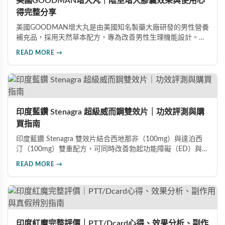
美國GOODMAN增大丸｜陰莖增大膠囊效果與使用心
得完整分享
美國GOODMAN增大丸是由美國知名製藥大廠研發的男性營養
補充品，採用天然草本配方，專為改善男性生理機能設計。根
據使用者回饋，平均可增加陰莖長度2-5公分，圍度提升
READ MORE →
25%-30%，同時改善陽痿、早洩等性功能障礙。每日1-2粒，
90天完整療程即可達到理想效果並建立長期保健基礎。
印度藍鑽 Stenagra 超級威而鋼雙效片｜功效評測與購
買指南
印度藍鑽 Stenagra 雙效片結合西地那非（100mg）與達泊西
汀（100mg）雙重配方，可同時改善勃起功能障礙（ED）與早
洩問題（PE）。根據使用者回饋，服藥後約30分鐘即可感受效
READ MORE →
果，藥效持續8至12小時，無論是硬度還是持久度都有明顯提
升。Dcard、PTT 網友實測分享，正面評價佔多數，是CP值極
高的男性保健品選擇。
印度紅魔完整評價｜PTT/Dcard心得、效果分析、副作