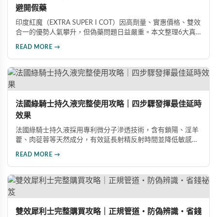
避開假藥
印度紅魔（EXTRA SUPER I COT）因高劑量、實惠價格、雙效
合一的優勢人氣攀升，但偽藥問題日益嚴重。本文整理6大真
假分辨要點，從外包裝、防偽標籤、藥錠特徵、購買管道到價
READ MORE →
格分析，協助消費者輕鬆識別正品，保障用藥安全與效果。
法國綠騎士持久液完整使用攻略｜四步驟發揮最佳延時
效果
法國綠騎士持久液採用專利微分子滲透技術，含有鎖陽、淫羊
藿、肉蓯蓉等天然成分，有效延長射精反射時間並降低敏感
度。本文提供完整四步驟使用指南，從劑量控制到按摩吸收手
READ MORE →
法，協助使用者找到最適合個人體質的用量，搭配正品購買管
道與常見錯誤修正建議，助您安全有效地提升親密生活品質。
雙效犀利士完整購買攻略｜正規管道・防偽辨識・省錢