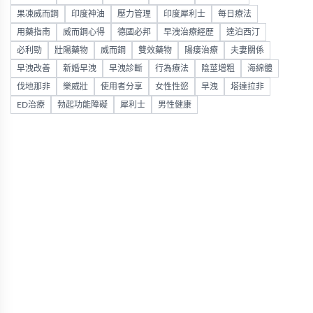
果凍威而鋼
印度神油
壓力管理
印度犀利士
每日療法
用藥指南
威而鋼心得
德國必邦
早洩治療經歷
達泊西汀
必利勁
壯陽藥物
威而鋼
雙效藥物
陽痿治療
夫妻關係
早洩改善
新婚早洩
早洩診斷
行為療法
陰莖增粗
海綿體
伐地那非
樂威壯
使用者分享
女性性慾
早洩
塔達拉非
ED治療
勃起功能障礙
犀利士
男性健康