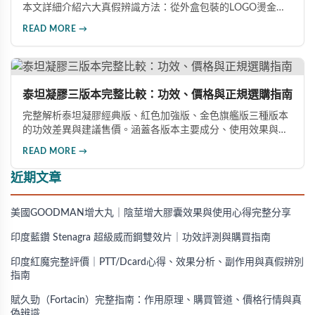
本文詳細介紹六大真假辨識方法：從外盒包裝的LOGO燙金工
藝、說明書與生產地資訊、藥錠的「HY」刻印與六角星芒造
READ MORE →
型、瓶身玻璃與瓶蓋品質，到購買來源管道及實際服用體感，
全方位教您如何辨別真偽，避免購買無效甚至危害健康的假冒
產品。
泰坦凝膠三版本完整比較：功效、價格與正規選購指南
完整解析泰坦凝膠經典版、紅色加強版、金色旗艦版三種版本
的功效差異與建議售價。涵蓋各版本主要成分、使用效果與適
用對象，幫助你選擇最適合的產品，並了解正規購買管道與售
READ MORE →
後保障。
近期文章
美國GOODMAN增大丸｜陰莖增大膠囊效果與使用心得完整分享
印度藍鑽 Stenagra 超級威而鋼雙效片｜功效評測與購買指南
印度紅魔完整評價｜PTT/Dcard心得、效果分析、副作用與真假辨別
指南
賦久勁（Fortacin）完整指南：作用原理、購買管道、價格行情與真
偽辨識