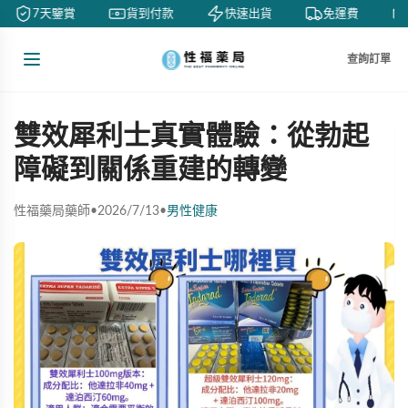
7天鑒賞
貨到付款
快速出貨
免運費
查詢訂單
雙效犀利士真實體驗：從勃起
障礙到關係重建的轉變
性福藥局藥師
•
2026/7/13
•
男性健康