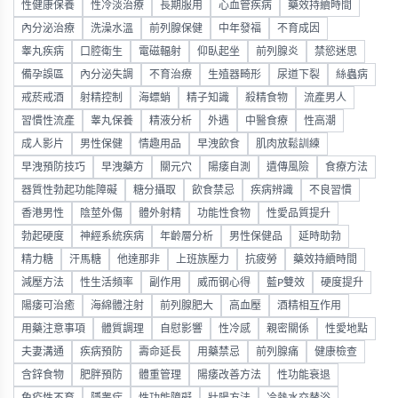
性健康保養
性冷淡治療
長期服用
心血管疾病
藥效持續時間
內分泌治療
洗澡水溫
前列腺保健
中年發福
不育成因
睾丸疾病
口腔衛生
電磁輻射
仰臥起坐
前列腺炎
禁慾迷思
備孕誤區
內分泌失調
不育治療
生殖器畸形
尿道下裂
絲蟲病
戒菸戒酒
射精控制
海螵蛸
精子知識
殺精食物
流產男人
習慣性流產
睾丸保養
精液分析
外遇
中醫食療
性高潮
成人影片
男性保健
情趣用品
早洩飲食
肌肉放鬆訓練
早洩預防技巧
早洩藥方
關元穴
陽痿自測
遺傳風險
食療方法
器質性勃起功能障礙
糖分攝取
飲食禁忌
疾病辨識
不良習慣
香港男性
陰莖外傷
體外射精
功能性食物
性愛品質提升
勃起硬度
神經系統疾病
年齡層分析
男性保健品
延時助勃
精力糖
汗馬糖
他達那非
上班族壓力
抗疲勞
藥效持續時間
減壓方法
性生活頻率
副作用
威而钢心得
藍P雙效
硬度提升
陽痿可治癒
海綿體注射
前列腺肥大
高血壓
酒精相互作用
用藥注意事項
體質調理
自慰影響
性冷感
親密關係
性愛地點
夫妻溝通
疾病預防
壽命延長
用藥禁忌
前列腺痛
健康檢查
含鋅食物
肥胖預防
體重管理
陽痿改善方法
性功能衰退