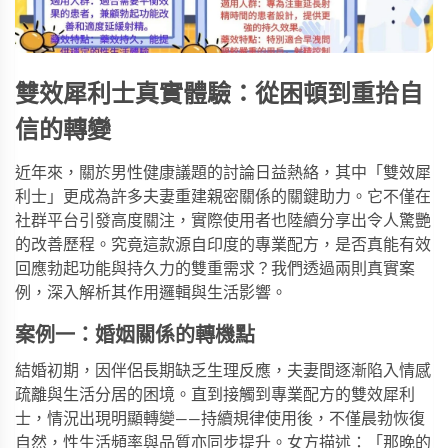
雙效犀利士真實體驗：從困頓到重拾自
信的轉變
近年來，關於男性健康議題的討論日益熱絡，其中「
雙效犀
利士
」更成為許多夫妻重建親密關係的關鍵助力。它不僅在
社群平台引發高度關注，實際使用者也陸續分享出令人驚艷
的改善歷程。究竟這款源自印度的專業配方，是否真能有效
回應勃起功能與持久力的雙重需求？我們透過兩則真實案
例，深入解析其作用邏輯與生活影響。
案例一：婚姻關係的轉機點
結婚初期，因伴侶長期缺乏生理反應，夫妻間逐漸陷入情感
疏離與生活分居的困境。直到接觸到專業配方的
雙效犀利
士
，情況出現明顯轉變——持續規律使用後，不僅晨勃恢復
自然，性生活頻率與品質亦同步提升。女方描述：「那晚的