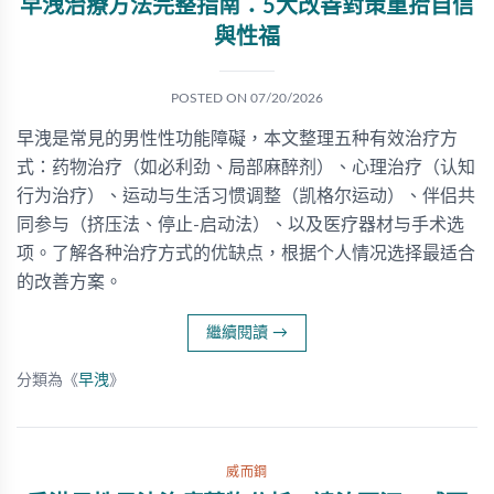
早洩治療方法完整指南：5大改善對策重拾自信
與性福
POSTED ON
07/20/2026
早洩是常見的男性性功能障礙，本文整理五种有效治疗方
式：药物治疗（如必利劲、局部麻醉剂）、心理治疗（认知
行为治疗）、运动与生活习惯调整（凯格尔运动）、伴侣共
同参与（挤压法、停止-启动法）、以及医疗器材与手术选
项。了解各种治疗方式的优缺点，根据个人情况选择最适合
的改善方案。
繼續閱讀
→
分類為《
早洩
》
威而鋼