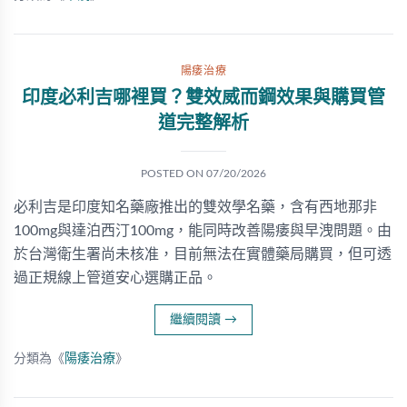
陽痿治療
印度必利吉哪裡買？雙效威而鋼效果與購買管
道完整解析
POSTED ON
07/20/2026
必利吉是印度知名藥廠推出的雙效學名藥，含有西地那非
100mg與達泊西汀100mg，能同時改善陽痿與早洩問題。由
於台灣衛生署尚未核准，目前無法在實體藥局購買，但可透
過正規線上管道安心選購正品。
繼續閱讀
→
分類為《
陽痿治療
》