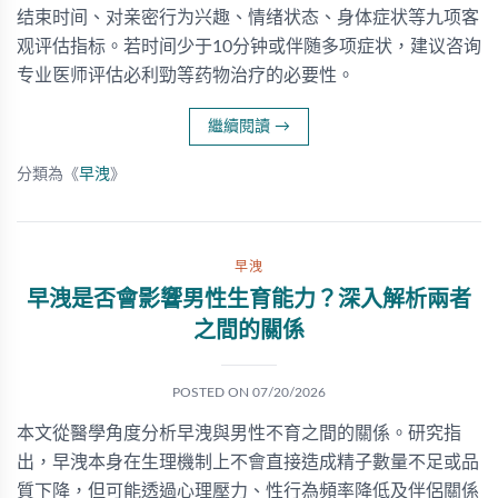
结束时间、对亲密行为兴趣、情绪状态、身体症状等九项客
观评估指标。若时间少于10分钟或伴随多项症状，建议咨询
专业医师评估必利勁等药物治疗的必要性。
繼續閱讀
→
分類為《
早洩
》
早洩
早洩是否會影響男性生育能力？深入解析兩者
之間的關係
POSTED ON
07/20/2026
本文從醫學角度分析早洩與男性不育之間的關係。研究指
出，早洩本身在生理機制上不會直接造成精子數量不足或品
質下降，但可能透過心理壓力、性行為頻率降低及伴侶關係