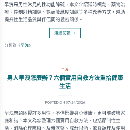
早洩是男性常見的性功能障礙，本文介紹延時噴劑、藥物治
療、控制射精訓練、龜頭敏感度訓練等多種改善方式，幫助
提升性生活品質與伴侶間的親密關係。
繼續閱讀
→
分類為《
早洩
》
早洩
男人早洩怎麼辦？六個實用自救方法重拾健康
生活
POSTED ON
07/24/2026
早洩問題困擾許多男性，不僅影響身心健康，更可能破壞家
庭和諧。本文為您整理六個實用自救方法，包括節制性生
活、消除心理障礙、及時就醫、戒菸限酒、飲食調理及使用