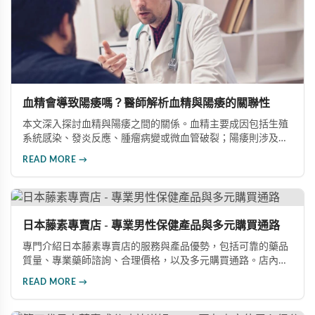
血精會導致陽痿嗎？醫師解析血精與陽痿的關聯性
本文深入探討血精與陽痿之間的關係。血精主要成因包括生殖
系統感染、發炎反應、腫瘤病變或微血管破裂；陽痿則涉及心
理壓力、血管循環障礙、神經系統損傷等因素。兩者發病機制
READ MORE →
並不相同，單純性血精通常不會直接造成勃起障礙，但可能因
心理焦慮引發心因性勃起困難。若血精由前列腺炎或精囊炎引
起，長期發炎確實可能影響性功能，建議積極治療並諮詢專業
醫師。
日本藤素專賣店 - 專業男性保健產品與多元購買通路
專門介紹日本藤素專賣店的服務與產品優勢，包括可靠的藥品
質量、專業藥師諮詢、合理價格，以及多元購買通路。店內提
供日本藤素、必利勁、犀利士等優質壯陽產品，消費者可透過
READ MORE →
實體店面、線上官網或LINE客服輕鬆選購，享受正品保障與完
善的售後服務。