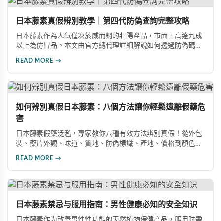
日本藤素真假辨別教學｜第四代防偽查詢完整攻略
日本藤素作為人氣僅次於威而鋼的壯陽產品，市面上高達九成
以上為仿冒品。本文由官方總代理詳細解說如何透過防偽碼查
詢、塑封膜包裝、凹凸質感設計、藥錠刻印「homll」字樣及味
READ MORE →
道等五大要點，快速準確辨別日本藤素真偽，確保購買到日本
原裝進口正品。
如何辨別真假日本藤素：八個方法讓你輕鬆遠離假藥危
害
日本藤素假藥泛濫，專家教你八種有效方法辨別真假！從外包
裝、藥片外觀、味道、質地、防偽標識、產地、價格到顏色特
徵，全方位詳細解說。同時分享真實案例，揭示服用假藥導致
READ MORE →
重金屬超標的嚴重危害，幫助消費者安全選購正品。
日本藤素禁忌与服用指南：男性健康必知的安全知识
日本藤素作为改善男性性功能的天然植物保健产品，服用时需