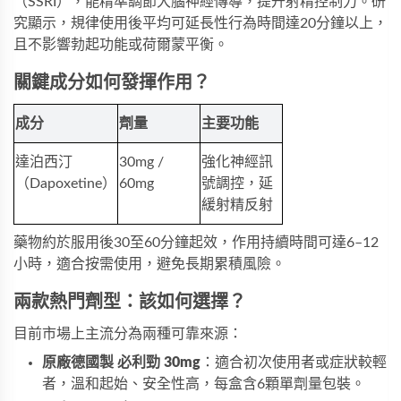
（SSRI），能精準調節大腦神經傳導，提升射精控制力。研
究顯示，規律使用後平均可延長性行為時間達20分鐘以上，
且不影響勃起功能或荷爾蒙平衡。
關鍵成分如何發揮作用？
成分
劑量
主要功能
達泊西汀
30mg / 
強化神經訊
（Dapoxetine）
60mg
號調控，延
緩射精反射
藥物約於服用後30至60分鐘起效，作用持續時間可達6–12
小時，適合按需使用，避免長期累積風險。
兩款熱門劑型：該如何選擇？
目前市場上主流分為兩種可靠來源：
原廠德國製 
必利勁 30mg
：適合初次使用者或症狀較輕
者，溫和起始、安全性高，每盒含6顆單劑量包裝。