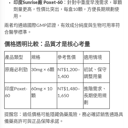
印度Sunrise廠 
Poxet-60
：針對中重度早洩需求，單顆
劑量更高，性價比突出，每盒10顆，方便長期規劃使
用。
兩者均通過國際GMP認證，有效成分純度與生物可用率符
合醫學標準。
價格透明比較：品質才是核心考量
產品類型
規格
參考售價
適用情境
原廠必利勁
30mg × 6顆
NT$1,200–
初試、保守
1,400
調整用量
印度Poxet-
60mg × 10
NT$1,480–
進階需求、
60
顆
1,650
長期使用規
劃
提醒您：過低價格可能隱藏偽藥風險，務必確認銷售通路具
備藥商許可與正品保障承諾。