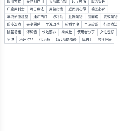
服用方式
藥物副作用
果凍威而鋼
印度神油
壓力管理
印度犀利士
每日療法
用藥指南
威而鋼心得
德國必邦
早洩治療經歷
達泊西汀
必利勁
壯陽藥物
威而鋼
雙效藥物
陽痿治療
夫妻關係
早洩改善
新婚早洩
早洩診斷
行為療法
陰莖增粗
海綿體
伐地那非
樂威壯
使用者分享
女性性慾
早洩
塔達拉非
ED治療
勃起功能障礙
犀利士
男性健康