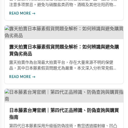
注意多项禁忌。避免与硝酸盐类药物、酒精及其他壮阳药物同
服；服药时需用200cc以上温水送服，忌干吞；存放需避光防
READ MORE →
潮，不可放冰箱。服用前应咨询专业医师，遵医嘱控制剂量与
服用频率，注意饮食禁忌。建议配合适度运动、均衡饮食和充
足睡眠等健康生活方式。
露天拍賣日本藤素假貨問題全解析：如何辨識與避免購
買偽劣商品
露天拍賣作為台灣最大拍賣平台，存在大量來源不明的保健
品，其中日本藤素假貨問題尤為嚴重。本文深入分析常見假貨
銷售手法、低價陷阱及不明購買管道的風險，同時提供正確的
READ MORE →
選購管道與真偽辨別方法，幫助消費者遠離購物陷阱，保障自
身權益與健康。
日本藤素台灣官網｜第四代正品辨識、防偽查詢與購買
指南
第四代日本藤素採用升級版防偽技術，教您透過鐳射線、凹凸