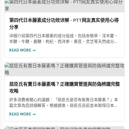
第四代日本藤素成分功效详解 - PTT网友真实使用心得
分享
详细介绍第四代日本藤素的成分组成，包括赤根草、淫羊藿、
羊鞭、牛鞭、鹿鞭、枸杞、西洋参、黄芪、灵芝等天然成分的
功效说明，以及阳痿、早洩改善的真实案例分享。
READ MORE →
屈臣氏有賣日本藤素嗎？正確購買管道與防偽辨識完整
攻略
許多消費者關心的議題：「屈臣氏是否有販售日本藤素？」本
篇文章為您詳細解答。根據調查，屈臣氏目前並未取得日本藤
素的販售權，且該產品在台灣尚未取得合法藥品資格。文章同
READ MORE →
時整理了三種正規購買管道，包括代購、實體藥局及網路平
台，並提供完整的防偽辨識方法，幫助消費者避免買到假貨。