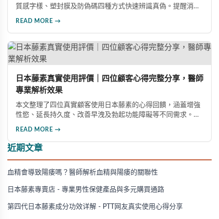
質感字樣、塑封膜及防偽碼四種方式快速辨識真偽。提醒消費
者認準官方授權通路，避免購買偽藥危害健康。本指南詳解選
READ MORE →
購要點與線上購買流程。
日本藤素真實使用評價｜四位顧客心得完整分享，醫師
專業解析效果
本文整理了四位真實顧客使用日本藤素的心得回饋，涵蓋增強
性慾、延長持久度、改善早洩及勃起功能障礙等不同需求。多
數使用者給予正面評價，表示效果顯著。醫師也分享專業觀
READ MORE →
點，幫助消費者了解這款產品的實際表現。
近期文章
血精會導致陽痿嗎？醫師解析血精與陽痿的關聯性
日本藤素專賣店 - 專業男性保健產品與多元購買通路
第四代日本藤素成分功效详解 - PTT网友真实使用心得分享