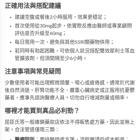
正確用法與搭配建議
建議空腹或餐後2小時服用，效果更穩定；
首次使用從30mg起步，依實際反應由醫師或專業顧問
評估是否升級至60mg；
每日限用一次，避免與其他SSRI類藥物併用；
若同時有勃起困難，可依個人狀況搭配
雙效犀利士
等血
管擴張劑，但須間隔至少6小時。
注意事項與常見疑問
少數使用者可能出現輕微頭暈、噁心或疲倦感，通常於代謝
後自然消退。肝腎功能不全、嚴重心臟病史或正服用抗憂鬱
藥者，應事先諮詢醫療人員。切勿自行增減劑量或頻率。
哪裡才能買到真品必利勁？
屈臣氏等一般連鎖藥妝店依法不得販售處方藥，因此並無上
架。合法管道僅限三類：
醫療院所
：需持醫師處方箋，流程嚴謹但成本較高；