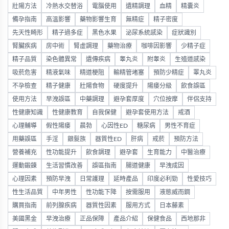
壯陽方法
冷熱水交替浴
電腦使用
遺精調理
血精
精囊炎
備孕指南
高溫影響
藥物影響生育
無精症
精子密度
先天性畸形
精子過多症
黑色水果
泌尿系統感染
症狀識別
腎臟疾病
房中術
腎虛調理
藥物治療
咖啡因影響
少精子症
精子品質
染色體異常
遺傳疾病
睾丸炎
附睾炎
生殖道感染
吸菸危害
精液氣味
精道梗阻
輸精管堵塞
預防少精症
睪丸炎
不孕檢查
精子健康
壯陽食物
硬度提升
陽痿分級
飲食誤區
使用方法
早洩誤區
中藥調理
避孕套厚度
穴位按摩
伴侶支持
性健康知識
性健康教育
自我保健
避孕套使用方法
戒酒
心理輔導
假性陽痿
晨勃
心因性ED
糖尿病
男性不育症
用藥誤區
手淫
銀髮族
器質性ED
肝病
戒菸
預防方法
營養補充
性功能提升
飲食調理
避孕套
生育能力
中醫治療
運動鍛鍊
生活習慣改善
誤區指南
腸道健康
早洩成因
心理因素
預防早洩
日常護理
延時產品
印度必利勁
性愛技巧
性生活品質
中年男性
性功能下降
按需服用
液態威而鋼
購買指南
前列腺疾病
器質性因素
服用方式
日本藤素
美國黑金
早洩治療
正品保障
產品介紹
保健食品
西地那非