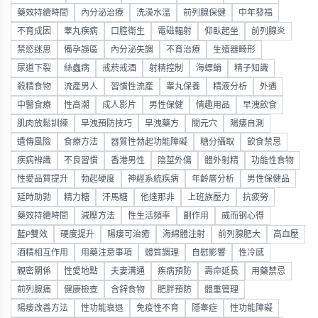
藥效持續時間
內分泌治療
洗澡水溫
前列腺保健
中年發福
不育成因
睾丸疾病
口腔衛生
電磁輻射
仰臥起坐
前列腺炎
禁慾迷思
備孕誤區
內分泌失調
不育治療
生殖器畸形
尿道下裂
絲蟲病
戒菸戒酒
射精控制
海螵蛸
精子知識
殺精食物
流產男人
習慣性流產
睾丸保養
精液分析
外遇
中醫食療
性高潮
成人影片
男性保健
情趣用品
早洩飲食
肌肉放鬆訓練
早洩預防技巧
早洩藥方
關元穴
陽痿自測
遺傳風險
食療方法
器質性勃起功能障礙
糖分攝取
飲食禁忌
疾病辨識
不良習慣
香港男性
陰莖外傷
體外射精
功能性食物
性愛品質提升
勃起硬度
神經系統疾病
年齡層分析
男性保健品
延時助勃
精力糖
汗馬糖
他達那非
上班族壓力
抗疲勞
藥效持續時間
減壓方法
性生活頻率
副作用
威而钢心得
藍P雙效
硬度提升
陽痿可治癒
海綿體注射
前列腺肥大
高血壓
酒精相互作用
用藥注意事項
體質調理
自慰影響
性冷感
親密關係
性愛地點
夫妻溝通
疾病預防
壽命延長
用藥禁忌
前列腺痛
健康檢查
含鋅食物
肥胖預防
體重管理
陽痿改善方法
性功能衰退
免疫性不育
隱睾症
性功能障礙