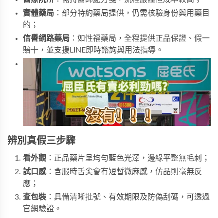
實體藥局
：部分特約藥局提供，仍需核驗身份與用藥目
的；
信譽網路藥局
：如
性福藥局
，全程提供正品保證、假一
賠十，並支援LINE即時諮詢與用法指導。
辨別真假三步驟
看外觀
：正品藥片呈均勻藍色光澤，邊緣平整無毛刺；
試口感
：含服時舌尖會有短暫微麻感，仿品則毫無反
應；
查包裝
：具備清晰批號、有效期限及防偽刮碼，可透過
官網驗證。