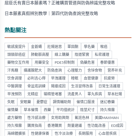
屈臣氏有賣日本藤素嗎？正確購買管道與防偽辨識完整攻略
日本藤素真假辨別教學｜第四代防偽查詢完整攻略
熱點關注
敏感度提升
金蒼蠅
壯陽迷思
睪固酮
學名藥
喉癌
頭頸部癌症
肺動脈高壓
線上購藥
陰道緊實
私密護理
藥物交互作用
用藥安全
PDE5抑制劑
偽藥危害
春節優惠
汗馬糖
攝護腺肥大
防偽查詢
心理壓力
含锌食物
营养补充
饮食调理
必利吉心得
早洩護理
睡眠
血管健康
抗疲勞
中醫調理
骨盆底訓練
陽痿成因
生活習得改善
日常生活護理
早洩預防
无精症
输精管堵塞
流產男人
睪丸疾病
草本壯陽
失眠
安眠藥
憂鬱症
調情輔助劑
催情口服液
迷幻春藥
催情藥
草本催情
西藥
平均值統計
陰莖尺寸
持久噴霧
處方藥物
性冷感治療
女用助興劑
氟班色林
美國MAXMAN
持久噴霧
購買指南
香港購買
劑量建議
性功能改善
ED成因
海綿體擴張
性健康保養
性冷淡治療
長期服用
心血管疾病