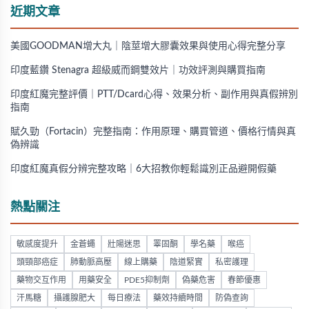
近期文章
美國GOODMAN增大丸｜陰莖增大膠囊效果與使用心得完整分享
印度藍鑽 Stenagra 超級威而鋼雙效片｜功效評測與購買指南
印度紅魔完整評價｜PTT/Dcard心得、效果分析、副作用與真假辨別
指南
賦久勁（Fortacin）完整指南：作用原理、購買管道、價格行情與真
偽辨識
印度紅魔真假分辨完整攻略｜6大招教你輕鬆識別正品避開假藥
熱點關注
敏感度提升
金蒼蠅
壯陽迷思
睪固酮
學名藥
喉癌
頭頸部癌症
肺動脈高壓
線上購藥
陰道緊實
私密護理
藥物交互作用
用藥安全
PDE5抑制劑
偽藥危害
春節優惠
汗馬糖
攝護腺肥大
每日療法
藥效持續時間
防偽查詢