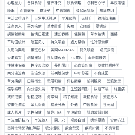
心理壓力
含锌食物
营养补充
饮食调理
必利吉心得
早洩護理
睡眠
血管健康
抗疲勞
中醫調理
骨盆底訓練
陽痿成因
生活習得改善
日常生活護理
早洩預防
无精症
输精管堵塞
流產男人
睪丸疾病
草本壯陽
失眠
安眠藥
憂鬱症
調情輔助劑
催情口服液
迷幻春藥
催情藥
草本催情
西藥
平均值統計
陰莖尺寸
持久噴霧
處方藥物
性冷感治療
女用助興劑
氟班色林
美國MAXMAN
持久噴霧
購買指南
香港購買
劑量建議
性功能改善
ED成因
海綿體擴張
性健康保養
性冷淡治療
長期服用
心血管疾病
藥效持續時間
內分泌治療
洗澡水溫
前列腺保健
中年發福
不育成因
睾丸疾病
口腔衛生
電磁輻射
仰臥起坐
前列腺炎
禁慾迷思
備孕誤區
內分泌失調
不育治療
生殖器畸形
尿道下裂
絲蟲病
戒菸戒酒
射精控制
海螵蛸
精子知識
殺精食物
流產男人
習慣性流產
睾丸保養
精液分析
外遇
中醫食療
性高潮
成人影片
男性保健
情趣用品
早洩飲食
肌肉放鬆訓練
早洩預防技巧
早洩藥方
關元穴
陽痿自測
遺傳風險
食療方法
器質性勃起功能障礙
糖分攝取
飲食禁忌
疾病辨識
不良習慣