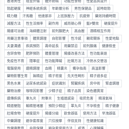
香港男性
陰莖外傷
體外射精
功能性食物
性愛品質提升
勃起硬度
神經系統疾病
年齡層分析
男性保健品
延時助勃
精力糖
汗馬糖
他達那非
上班族壓力
抗疲勞
藥效持續時間
減壓方法
性生活頻率
副作用
威而钢心得
藍P雙效
硬度提升
陽痿可治癒
海綿體注射
前列腺肥大
高血壓
酒精相互作用
用藥注意事項
體質調理
自慰影響
性冷感
親密關係
性愛地點
夫妻溝通
疾病預防
壽命延長
用藥禁忌
前列腺痛
健康檢查
含鋅食物
肥胖預防
體重管理
陽痿改善方法
性功能衰退
免疫性不育
隱睾症
性功能障礙
壯陽方法
冷熱水交替浴
電腦使用
遺精調理
血精
精囊炎
備孕指南
高溫影響
藥物影響生育
無精症
精子密度
先天性畸形
精子過多症
黑色水果
泌尿系統感染
症狀識別
腎臟疾病
房中術
腎虛調理
藥物治療
咖啡因影響
少精子症
精子品質
染色體異常
遺傳疾病
睾丸炎
附睾炎
生殖道感染
吸菸危害
精液氣味
精道梗阻
輸精管堵塞
預防少精症
睪丸炎
不孕檢查
精子健康
壯陽食物
硬度提升
陽痿分級
飲食誤區
使用方法
早洩誤區
中藥調理
避孕套厚度
穴位按摩
伴侶支持
性健康知識
性健康教育
自我保健
避孕套使用方法
戒酒
心理輔導