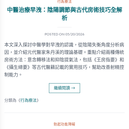
行為療法
中醫治療早洩：陰陽調節與古代房術技巧全解
析
POSTED ON
05/20/2026
本文深入探討中醫學對早洩的認識，從陰陽失衡角度分析病
因，並介紹元代醫家朱丹溪的理論基礎。重點介紹兩種傳統
房術方法：意念轉移法和抑陰提氣法，包括《王房指要》和
《攝生總要》等古代醫籍記載的實用技巧，幫助改善射精控
制能力。
繼續閱讀
→
分類為《
行為療法
》
勃起功能障礙