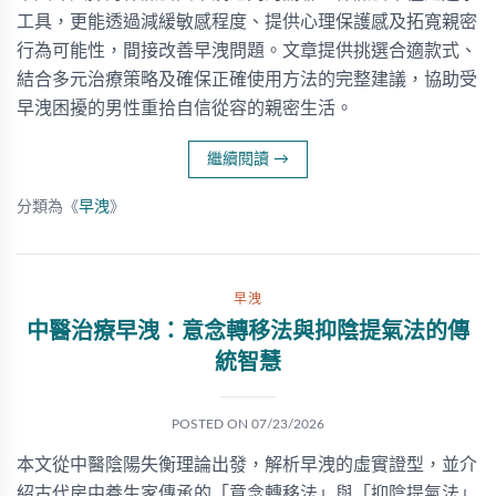
工具，更能透過減緩敏感程度、提供心理保護感及拓寬親密
行為可能性，間接改善早洩問題。文章提供挑選合適款式、
結合多元治療策略及確保正確使用方法的完整建議，協助受
早洩困擾的男性重拾自信從容的親密生活。
繼續閱讀
→
分類為《
早洩
》
早洩
中醫治療早洩：意念轉移法與抑陰提氣法的傳
統智慧
POSTED ON
07/23/2026
本文從中醫陰陽失衡理論出發，解析早洩的虛實證型，並介
紹古代房中養生家傳承的「意念轉移法」與「抑陰提氣法」