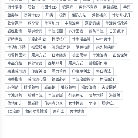
假性陽痿
晨勃
心因性ED
糖尿病
男性不育症
用藥誤區
手淫
銀髮族
器質性ED
肝病
戒菸
預防方法
營養補充
性功能提升
飲食調理
避孕套
生育能力
中醫治療
運動鍛鍊
生活習慣改善
誤區指南
腸道健康
早洩成因
心理因素
預防早洩
日常護理
延時產品
印度必利勁
性愛技巧
性生活品質
中年男性
性功能下降
按需服用
液態威而鋼
購買指南
前列腺疾病
器質性因素
服用方式
日本藤素
美國黑金
早洩治療
正品保障
產品介紹
保健食品
西地那非
服用方式
藥物副作用
果凍威而鋼
印度神油
壓力管理
印度犀利士
每日療法
用藥指南
威而鋼心得
德國必邦
早洩治療經歷
達泊西汀
必利勁
壯陽藥物
威而鋼
雙效藥物
陽痿治療
夫妻關係
早洩改善
新婚早洩
早洩診斷
行為療法
陰莖增粗
海綿體
伐地那非
樂威壯
使用者分享
女性性慾
早洩
塔達拉非
ED治療
勃起功能障礙
犀利士
男性健康