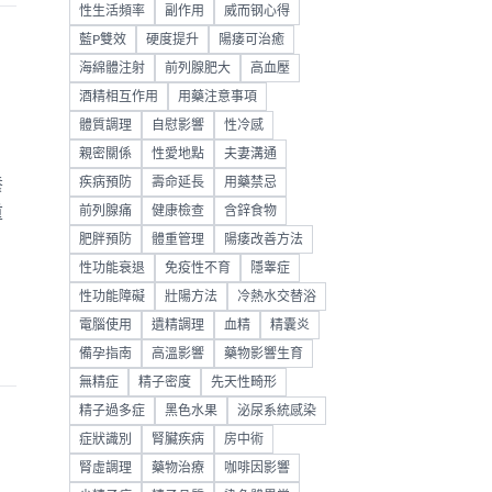
性生活頻率
副作用
威而钢心得
藍P雙效
硬度提升
陽痿可治癒
海綿體注射
前列腺肥大
高血壓
酒精相互作用
用藥注意事項
體質調理
自慰影響
性冷感
親密關係
性愛地點
夫妻溝通
養
疾病預防
壽命延長
用藥禁忌
重
前列腺痛
健康檢查
含鋅食物
肥胖預防
體重管理
陽痿改善方法
性功能衰退
免疫性不育
隱睾症
性功能障礙
壯陽方法
冷熱水交替浴
電腦使用
遺精調理
血精
精囊炎
備孕指南
高溫影響
藥物影響生育
無精症
精子密度
先天性畸形
精子過多症
黑色水果
泌尿系統感染
症狀識別
腎臟疾病
房中術
腎虛調理
藥物治療
咖啡因影響