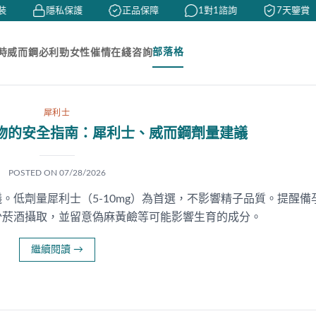
隱私保護
正品保障
1對1諮詢
7天鑒賞
部落格
時
威而鋼
必利勁
女性催情
在綫咨詢
犀利士
物的安全指南：犀利士、威而鋼劑量建議
POSTED ON
07/28/2026
。低劑量犀利士（5-10mg）為首選，不影響精子品質。提醒備
少菸酒攝取，並留意偽麻黃鹼等可能影響生育的成分。
繼續閱讀
→