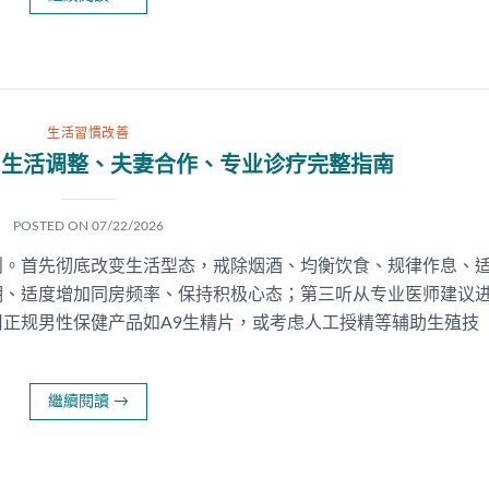
生活習慣改善
：生活调整、夫妻合作、专业诊疗完整指南
POSTED ON
07/22/2026
则。首先彻底改变生活型态，戒除烟酒、均衡饮食、规律作息、
期、适度增加同房频率、保持积极心态；第三听从专业医师建议
正规男性保健产品如A9生精片，或考虑人工授精等辅助生殖技
繼續閱讀
→