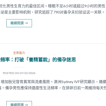
是优化男性生育力的最佳区间。睡眠不足6小时或超过9小时的男性
分泌是主要影响机制，研究追踪了790对备孕夫妇验证这一关联。
繼續閱讀
→
生育能力
活頻率：打破「養精蓄銳」的備孕迷思
POSTED ON
07/22/2026
加胎兒發育異常與流產風險。澳洲Sydney IVF研究顯示，連
傷。備孕男性應保持適度性生活頻率，在排卵日前一周維持每天
繼續閱讀
→