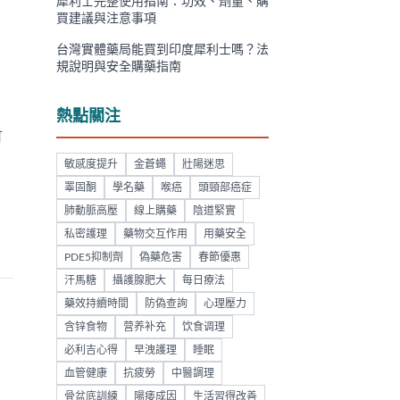
犀利士完整使用指南：功效、劑量、購
買建議與注意事項
台灣實體藥局能買到印度犀利士嗎？法
規說明與安全購藥指南
熱點關注
可
敏感度提升
金蒼蠅
壯陽迷思
睪固酮
學名藥
喉癌
頭頸部癌症
肺動脈高壓
線上購藥
陰道緊實
私密護理
藥物交互作用
用藥安全
PDE5抑制劑
偽藥危害
春節優惠
汗馬糖
攝護腺肥大
每日療法
藥效持續時間
防偽查詢
心理壓力
含锌食物
营养补充
饮食调理
必利吉心得
早洩護理
睡眠
血管健康
抗疲勞
中醫調理
骨盆底訓練
陽痿成因
生活習得改善