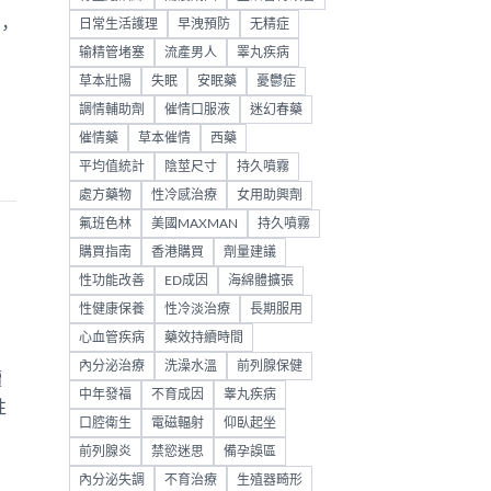
日常生活護理
早洩預防
无精症
，
输精管堵塞
流產男人
睪丸疾病
草本壯陽
失眠
安眠藥
憂鬱症
調情輔助劑
催情口服液
迷幻春藥
催情藥
草本催情
西藥
平均值統計
陰莖尺寸
持久噴霧
處方藥物
性冷感治療
女用助興劑
氟班色林
美國MAXMAN
持久噴霧
購買指南
香港購買
劑量建議
性功能改善
ED成因
海綿體擴張
性健康保養
性冷淡治療
長期服用
心血管疾病
藥效持續時間
內分泌治療
洗澡水溫
前列腺保健
續
中年發福
不育成因
睾丸疾病
性
口腔衛生
電磁輻射
仰臥起坐
前列腺炎
禁慾迷思
備孕誤區
內分泌失調
不育治療
生殖器畸形