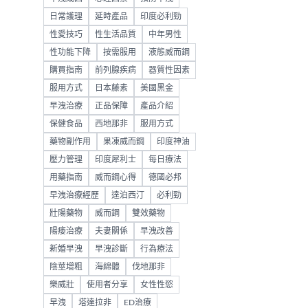
日常護理
延時產品
印度必利勁
性愛技巧
性生活品質
中年男性
性功能下降
按需服用
液態威而鋼
購買指南
前列腺疾病
器質性因素
服用方式
日本藤素
美國黑金
早洩治療
正品保障
產品介紹
保健食品
西地那非
服用方式
藥物副作用
果凍威而鋼
印度神油
壓力管理
印度犀利士
每日療法
用藥指南
威而鋼心得
德國必邦
早洩治療經歷
達泊西汀
必利勁
壯陽藥物
威而鋼
雙效藥物
陽痿治療
夫妻關係
早洩改善
新婚早洩
早洩診斷
行為療法
陰莖增粗
海綿體
伐地那非
樂威壯
使用者分享
女性性慾
早洩
塔達拉非
ED治療