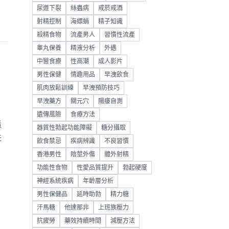
尿道下裂
絲蟲病
戒菸戒酒
射精控制
海螵蛸
精子知識
殺精食物
流產男人
習慣性流產
睾丸保養
精液分析
外遇
中醫食療
性高潮
成人影片
男性保健
情趣用品
早洩飲食
肌肉放鬆訓練
早洩預防技巧
早洩藥方
關元穴
陽痿自測
遺傳風險
食療方法
适
器質性勃起功能障礙
糖分攝取
进
飲食禁忌
疾病辨識
不良習慣
香港男性
陰莖外傷
體外射精
功能性食物
性愛品質提升
勃起硬度
神經系統疾病
年齡層分析
男性保健品
延時助勃
精力糖
汗馬糖
他達那非
上班族壓力
抗疲勞
藥效持續時間
減壓方法