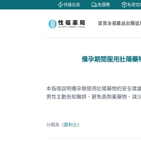
鑒賞
貨到付款
快速出貨
免運費
私密包裝
首頁
全部產品
壯陽延
備孕期間服用壯陽藥
本指南說明備孕期使用壯陽藥物的安全建議
男性主動告知醫師、避免高劑量藥物、減
分類為《
犀利士
》