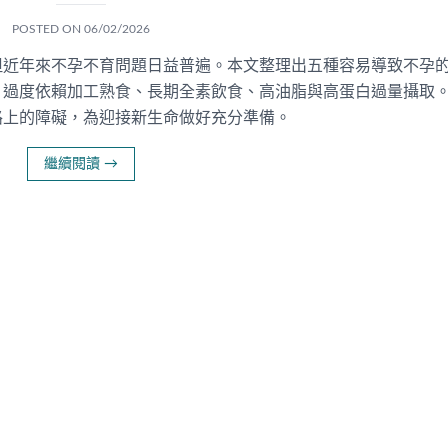
POSTED ON
06/02/2026
但近年來不孕不育問題日益普遍。本文整理出五種容易導致不孕
、過度依賴加工熟食、長期全素飲食、高油脂與高蛋白過量攝取
路上的障礙，為迎接新生命做好充分準備。
繼續閱讀
→