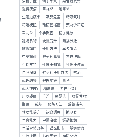
少精子症
精子品質
染色體異常
遺傳疾病
睾丸炎
附睾炎
生殖道感染
吸菸危害
精液氣味
的
精道梗阻
輸精管堵塞
預防少精症
。
睪丸炎
不孕檢查
精子健康
壯陽食物
硬度提升
陽痿分級
飲食誤區
使用方法
早洩誤區
中藥調理
避孕套厚度
穴位按摩
伴侶支持
性健康知識
性健康教育
自我保健
避孕套使用方法
戒酒
心理輔導
假性陽痿
晨勃
心因性ED
糖尿病
男性不育症
用藥誤區
手淫
銀髮族
器質性ED
肝病
戒菸
預防方法
營養補充
性功能提升
飲食調理
避孕套
生育能力
中醫治療
運動鍛鍊
生活習慣改善
誤區指南
腸道健康
早洩成因
心理因素
預防早洩