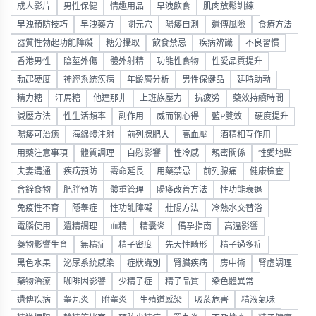
成人影片
男性保健
情趣用品
早洩飲食
肌肉放鬆訓練
早洩預防技巧
早洩藥方
關元穴
陽痿自測
遺傳風險
食療方法
器質性勃起功能障礙
糖分攝取
飲食禁忌
疾病辨識
不良習慣
香港男性
陰莖外傷
體外射精
功能性食物
性愛品質提升
勃起硬度
神經系統疾病
年齡層分析
男性保健品
延時助勃
精力糖
汗馬糖
他達那非
上班族壓力
抗疲勞
藥效持續時間
減壓方法
性生活頻率
副作用
威而钢心得
藍P雙效
硬度提升
陽痿可治癒
海綿體注射
前列腺肥大
高血壓
酒精相互作用
用藥注意事項
體質調理
自慰影響
性冷感
親密關係
性愛地點
夫妻溝通
疾病預防
壽命延長
用藥禁忌
前列腺痛
健康檢查
含鋅食物
肥胖預防
體重管理
陽痿改善方法
性功能衰退
免疫性不育
隱睾症
性功能障礙
壯陽方法
冷熱水交替浴
電腦使用
遺精調理
血精
精囊炎
備孕指南
高溫影響
藥物影響生育
無精症
精子密度
先天性畸形
精子過多症
黑色水果
泌尿系統感染
症狀識別
腎臟疾病
房中術
腎虛調理
藥物治療
咖啡因影響
少精子症
精子品質
染色體異常
遺傳疾病
睾丸炎
附睾炎
生殖道感染
吸菸危害
精液氣味