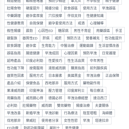
精道梗阻
輸精管堵塞
預防少精症
睪丸炎
不孕檢查
精子健康
壯陽食物
硬度提升
陽痿分級
飲食誤區
使用方法
早洩誤區
中藥調理
避孕套厚度
穴位按摩
伴侶支持
性健康知識
性健康教育
自我保健
避孕套使用方法
戒酒
心理輔導
假性陽痿
晨勃
心因性ED
糖尿病
男性不育症
用藥誤區
手淫
銀髮族
器質性ED
肝病
戒菸
預防方法
營養補充
性功能提升
飲食調理
避孕套
生育能力
中醫治療
運動鍛鍊
生活習慣改善
誤區指南
腸道健康
早洩成因
心理因素
預防早洩
日常護理
延時產品
印度必利勁
性愛技巧
性生活品質
中年男性
性功能下降
按需服用
液態威而鋼
購買指南
前列腺疾病
器質性因素
服用方式
日本藤素
美國黑金
早洩治療
正品保障
產品介紹
保健食品
西地那非
服用方式
藥物副作用
果凍威而鋼
印度神油
壓力管理
印度犀利士
每日療法
用藥指南
威而鋼心得
德國必邦
早洩治療經歷
達泊西汀
必利勁
壯陽藥物
威而鋼
雙效藥物
陽痿治療
夫妻關係
早洩改善
新婚早洩
早洩診斷
行為療法
陰莖增粗
海綿體
伐地那非
樂威壯
使用者分享
女性性慾
早洩
塔達拉非
ED治療
勃起功能障礙
犀利士
男性健康