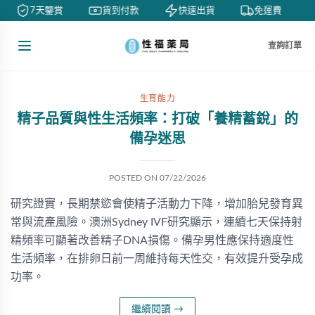
7天鑒賞
貨到付款
快速出貨
免運費
查詢訂單
生育能力
精子品質與性生活頻率：打破「養精蓄銳」的
備孕迷思
POSTED ON
07/22/2026
研究證實，長期禁慾會使精子活動力下降，增加胎兒發育異
常與流產風險。澳洲Sydney IVF研究顯示，連續七天保持射
精頻率可顯著改善精子DNA損傷。備孕男性應保持適度性
生活頻率，在排卵日前一周維持每天性交，有效提升受孕成
功率。
繼續閱讀
→