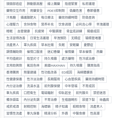
頭頸部癌症
肺動脈高壓
線上購藥
陰道緊實
私密護理
藥物交互作用
用藥安全
PDE5抑制劑
偽藥危害
春節優惠
汗馬糖
攝護腺肥大
每日療法
藥效持續時間
防偽查詢
心理壓力
含锌食物
营养补充
饮食调理
必利吉心得
早洩護理
睡眠
血管健康
抗疲勞
中醫調理
骨盆底訓練
陽痿成因
生活習得改善
日常生活護理
早洩預防
无精症
输精管堵塞
流產男人
睪丸疾病
草本壯陽
失眠
安眠藥
憂鬱症
調情輔助劑
催情口服液
迷幻春藥
催情藥
草本催情
西藥
平均值統計
陰莖尺寸
持久噴霧
處方藥物
性冷感治療
女用助興劑
氟班色林
美國MAXMAN
持久噴霧
購買指南
香港購買
劑量建議
性功能改善
ED成因
海綿體擴張
性健康保養
性冷淡治療
長期服用
心血管疾病
藥效持續時間
內分泌治療
洗澡水溫
前列腺保健
中年發福
不育成因
睾丸疾病
口腔衛生
電磁輻射
仰臥起坐
前列腺炎
禁慾迷思
備孕誤區
內分泌失調
不育治療
生殖器畸形
尿道下裂
絲蟲病
戒菸戒酒
射精控制
海螵蛸
精子知識
殺精食物
流產男人
習慣性流產
睾丸保養
精液分析
外遇
中醫食療
性高潮