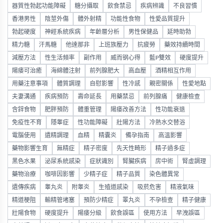
器質性勃起功能障礙
糖分攝取
飲食禁忌
疾病辨識
不良習慣
香港男性
陰莖外傷
體外射精
功能性食物
性愛品質提升
勃起硬度
神經系統疾病
年齡層分析
男性保健品
延時助勃
精力糖
汗馬糖
他達那非
上班族壓力
抗疲勞
藥效持續時間
減壓方法
性生活頻率
副作用
威而钢心得
藍P雙效
硬度提升
陽痿可治癒
海綿體注射
前列腺肥大
高血壓
酒精相互作用
用藥注意事項
體質調理
自慰影響
性冷感
親密關係
性愛地點
夫妻溝通
疾病預防
壽命延長
用藥禁忌
前列腺痛
健康檢查
含鋅食物
肥胖預防
體重管理
陽痿改善方法
性功能衰退
免疫性不育
隱睾症
性功能障礙
壯陽方法
冷熱水交替浴
電腦使用
遺精調理
血精
精囊炎
備孕指南
高溫影響
藥物影響生育
無精症
精子密度
先天性畸形
精子過多症
黑色水果
泌尿系統感染
症狀識別
腎臟疾病
房中術
腎虛調理
藥物治療
咖啡因影響
少精子症
精子品質
染色體異常
遺傳疾病
睾丸炎
附睾炎
生殖道感染
吸菸危害
精液氣味
精道梗阻
輸精管堵塞
預防少精症
睪丸炎
不孕檢查
精子健康
壯陽食物
硬度提升
陽痿分級
飲食誤區
使用方法
早洩誤區