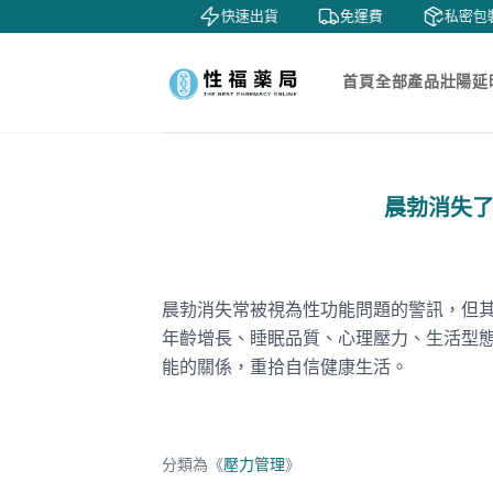
鑒賞
貨到付款
快速出貨
免運費
私密包裝
首頁
全部產品
壯陽延
晨勃消失
晨勃消失常被視為性功能問題的警訊，但
年齡增長、睡眠品質、心理壓力、生活型
能的關係，重拾自信健康生活。
分類為《
壓力管理
》