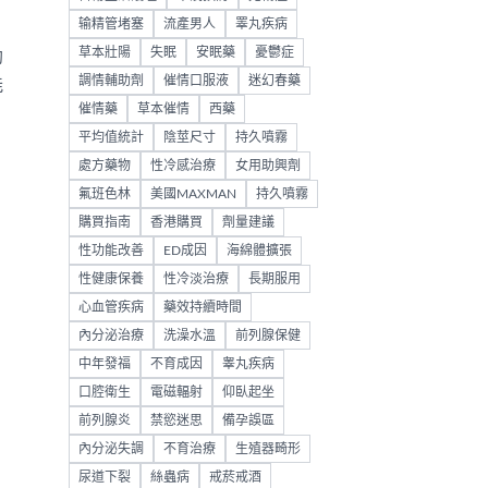
输精管堵塞
流產男人
睪丸疾病
草本壯陽
失眠
安眠藥
憂鬱症
勃
調情輔助劑
催情口服液
迷幻春藥
能
催情藥
草本催情
西藥
平均值統計
陰莖尺寸
持久噴霧
處方藥物
性冷感治療
女用助興劑
氟班色林
美國MAXMAN
持久噴霧
購買指南
香港購買
劑量建議
性功能改善
ED成因
海綿體擴張
性健康保養
性冷淡治療
長期服用
心血管疾病
藥效持續時間
內分泌治療
洗澡水溫
前列腺保健
中年發福
不育成因
睾丸疾病
口腔衛生
電磁輻射
仰臥起坐
前列腺炎
禁慾迷思
備孕誤區
內分泌失調
不育治療
生殖器畸形
尿道下裂
絲蟲病
戒菸戒酒