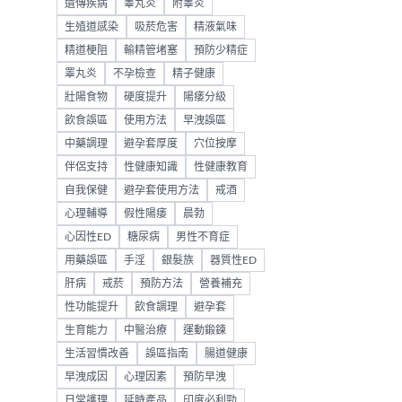
遺傳疾病
睾丸炎
附睾炎
生殖道感染
吸菸危害
精液氣味
精道梗阻
輸精管堵塞
預防少精症
睪丸炎
不孕檢查
精子健康
壯陽食物
硬度提升
陽痿分級
飲食誤區
使用方法
早洩誤區
中藥調理
避孕套厚度
穴位按摩
伴侶支持
性健康知識
性健康教育
自我保健
避孕套使用方法
戒酒
心理輔導
假性陽痿
晨勃
心因性ED
糖尿病
男性不育症
用藥誤區
手淫
銀髮族
器質性ED
肝病
戒菸
預防方法
營養補充
性功能提升
飲食調理
避孕套
生育能力
中醫治療
運動鍛鍊
生活習慣改善
誤區指南
腸道健康
早洩成因
心理因素
預防早洩
日常護理
延時產品
印度必利勁