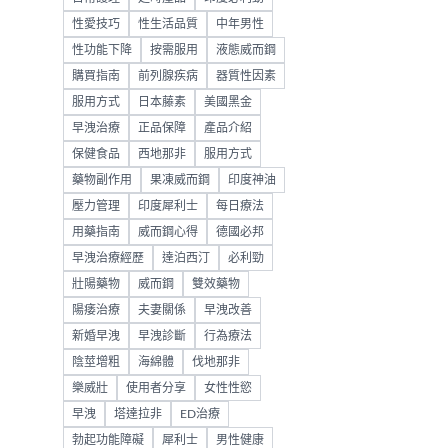
性愛技巧
性生活品質
中年男性
性功能下降
按需服用
液態威而鋼
購買指南
前列腺疾病
器質性因素
服用方式
日本藤素
美國黑金
早洩治療
正品保障
產品介紹
保健食品
西地那非
服用方式
藥物副作用
果凍威而鋼
印度神油
壓力管理
印度犀利士
每日療法
用藥指南
威而鋼心得
德國必邦
早洩治療經歷
達泊西汀
必利勁
壯陽藥物
威而鋼
雙效藥物
陽痿治療
夫妻關係
早洩改善
新婚早洩
早洩診斷
行為療法
陰莖增粗
海綿體
伐地那非
樂威壯
使用者分享
女性性慾
早洩
塔達拉非
ED治療
勃起功能障礙
犀利士
男性健康