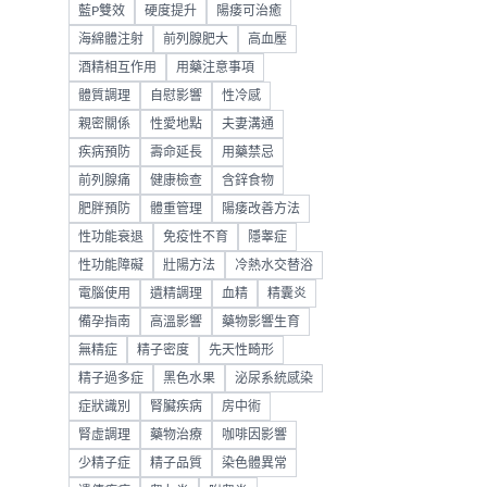
藍P雙效
硬度提升
陽痿可治癒
海綿體注射
前列腺肥大
高血壓
酒精相互作用
用藥注意事項
體質調理
自慰影響
性冷感
親密關係
性愛地點
夫妻溝通
疾病預防
壽命延長
用藥禁忌
前列腺痛
健康檢查
含鋅食物
肥胖預防
體重管理
陽痿改善方法
性功能衰退
免疫性不育
隱睾症
性功能障礙
壯陽方法
冷熱水交替浴
電腦使用
遺精調理
血精
精囊炎
備孕指南
高溫影響
藥物影響生育
無精症
精子密度
先天性畸形
精子過多症
黑色水果
泌尿系統感染
症狀識別
腎臟疾病
房中術
腎虛調理
藥物治療
咖啡因影響
少精子症
精子品質
染色體異常