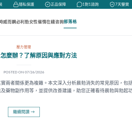
隱私保護
正品保障
1對1諮詢
7天鑒賞
部落格
時
威而鋼
必利勁
女性催情
在綫咨詢
壓力管理
了怎麼辦？了解原因與應對方法
POSTED ON
07/26/2026
其實兩者關係更為複雜。本文深入分析晨勃消失的常見原因，包
態及藥物副作用等，並提供改善建議，助您正確看待晨勃與勃起
繼續閱讀
→