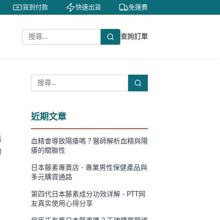
貨到付款
快速出貨
免運費
私密包裝
查詢訂單
近期文章
括
血精會導致陽痿嗎？醫師解析血精與陽
功
痿的關聯性
日本藤素專賣店 - 專業男性保健產品與
多元購買通路
第四代日本藤素成分功效详解 - PTT网
友真实使用心得分享