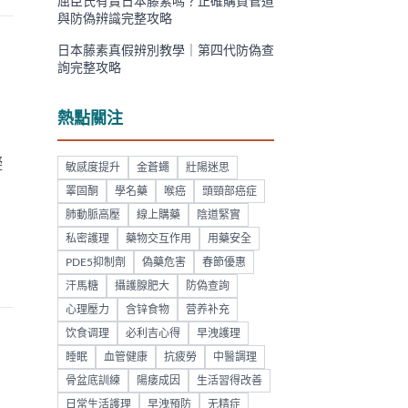
屈臣氏有賣日本藤素嗎？正確購買管道
與防偽辨識完整攻略
日本藤素真假辨別教學｜第四代防偽查
詢完整攻略
熱點關注
礙
敏感度提升
金蒼蠅
壯陽迷思
睪固酮
學名藥
喉癌
頭頸部癌症
肺動脈高壓
線上購藥
陰道緊實
私密護理
藥物交互作用
用藥安全
PDE5抑制劑
偽藥危害
春節優惠
汗馬糖
攝護腺肥大
防偽查詢
心理壓力
含锌食物
营养补充
饮食调理
必利吉心得
早洩護理
睡眠
血管健康
抗疲勞
中醫調理
骨盆底訓練
陽痿成因
生活習得改善
日常生活護理
早洩預防
无精症