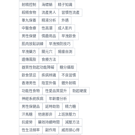
射精控制
海螵蛸
精子知識
殺精食物
流產男人
習慣性流產
睾丸保養
精液分析
外遇
中醫食療
性高潮
成人影片
男性保健
情趣用品
早洩飲食
肌肉放鬆訓練
早洩預防技巧
早洩藥方
關元穴
陽痿自測
遺傳風險
食療方法
器質性勃起功能障礙
糖分攝取
飲食禁忌
疾病辨識
不良習慣
香港男性
陰莖外傷
體外射精
功能性食物
性愛品質提升
勃起硬度
神經系統疾病
年齡層分析
男性保健品
延時助勃
精力糖
汗馬糖
他達那非
上班族壓力
抗疲勞
藥效持續時間
減壓方法
性生活頻率
副作用
威而钢心得