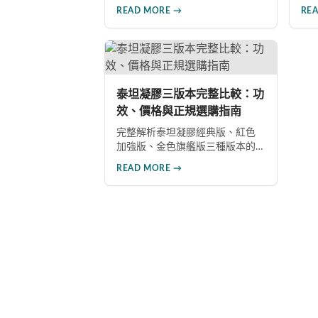
2025年最新正規購買管道、價格
但
READ MORE →
RE
分析、防偽驗證方法及省錢優惠
資
資訊，幫助您避開市面上超過65%
應
的假貨陷阱，選購100%正品雙效
面
犀利士。
假
用
泰坦凝膠三版本完整比較：功
效、價格與正規選購指南
完整解析泰坦凝膠經典版、紅色
加強版、金色旗艦版三種版本的
功效差異與建議售價。涵蓋各版
READ MORE →
本主要成分、使用效果與適用對
象，幫助你選擇最適合的產品，
並了解正規購買管道與售後保
障。