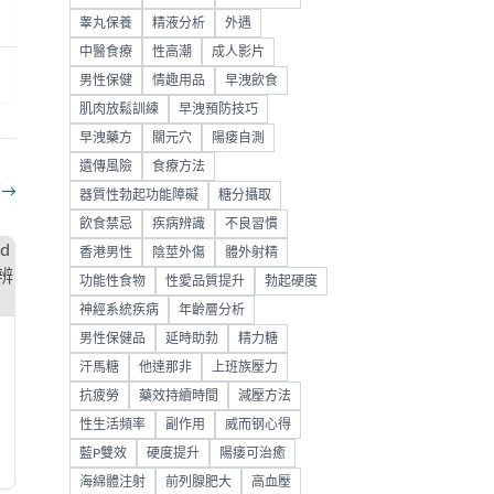
睾丸保養
精液分析
外遇
中醫食療
性高潮
成人影片
男性保健
情趣用品
早洩飲食
肌肉放鬆訓練
早洩預防技巧
早洩藥方
關元穴
陽痿自測
遺傳風險
食療方法
部
→
器質性勃起功能障礙
糖分攝取
飲食禁忌
疾病辨識
不良習慣
香港男性
陰莖外傷
體外射精
功能性食物
性愛品質提升
勃起硬度
神經系統疾病
年齡層分析
男性保健品
延時助勃
精力糖
汗馬糖
他達那非
上班族壓力
抗疲勞
藥效持續時間
減壓方法
性生活頻率
副作用
威而钢心得
藍P雙效
硬度提升
陽痿可治癒
海綿體注射
前列腺肥大
高血壓