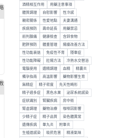
酒精相互作用
用藥注意事項
體質調理
自慰影響
性冷感
親密關係
性愛地點
夫妻溝通
疾病預防
壽命延長
用藥禁忌
前列腺痛
健康檢查
含鋅食物
肥胖預防
體重管理
陽痿改善方法
性功能衰退
免疫性不育
隱睾症
性功能障礙
壯陽方法
冷熱水交替浴
電腦使用
遺精調理
血精
精囊炎
備孕指南
高溫影響
藥物影響生育
無精症
精子密度
先天性畸形
精子過多症
黑色水果
泌尿系統感染
症狀識別
腎臟疾病
房中術
腎虛調理
藥物治療
咖啡因影響
少精子症
精子品質
染色體異常
遺傳疾病
睾丸炎
附睾炎
生殖道感染
吸菸危害
精液氣味