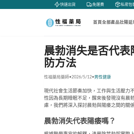
鑒賞
貨到付款
快速出貨
免運費
私密包裝
首頁
全部產品
壯陽延
晨勃消失是否代表
防方法
性福藥局藥師
•
2026/5/12
•
男性健康
現代社會生活節奏加快，工作與生活壓力
性因為長期睡眠不足，醒來後發現沒有晨
慮，我們將深入探討晨勃與陽痿之間的關
晨勃消失代表陽痿嗎？