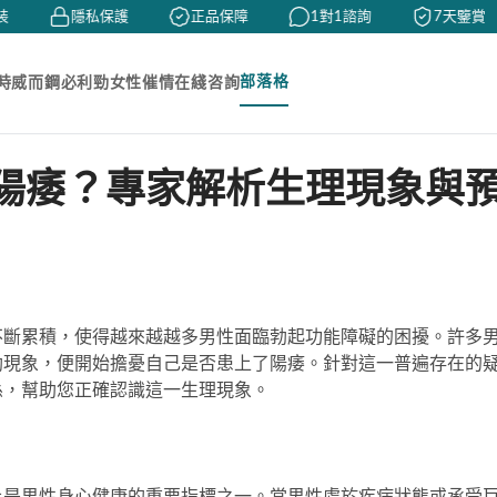
隱私保護
正品保障
1對1諮詢
7天鑒賞
部落格
時
威而鋼
必利勁
女性催情
在綫咨詢
陽痿？專家解析生理現象與
不斷累積，使得越來越越多男性面臨勃起功能障礙的困擾。許多
勃現象，便開始擔憂自己是否患上了陽痿。針對這一普遍存在的
係，幫助您正確認識這一生理現象。