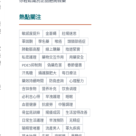
巨
你輕鬆識別正品避開假藥
清
熱點關注
著
礙
敏感度提升
金蒼蠅
壯陽迷思
睪固酮
學名藥
喉癌
頭頸部癌症
次
肺動脈高壓
線上購藥
陰道緊實
患
私密護理
藥物交互作用
用藥安全
療
PDE5抑制劑
偽藥危害
春節優惠
汗馬糖
攝護腺肥大
每日療法
藥效持續時間
防偽查詢
心理壓力
更
含锌食物
营养补充
饮食调理
必利吉心得
早洩護理
睡眠
血管健康
抗疲勞
中醫調理
骨盆底訓練
陽痿成因
生活習得改善
日常生活護理
早洩預防
无精症
输精管堵塞
流產男人
睪丸疾病