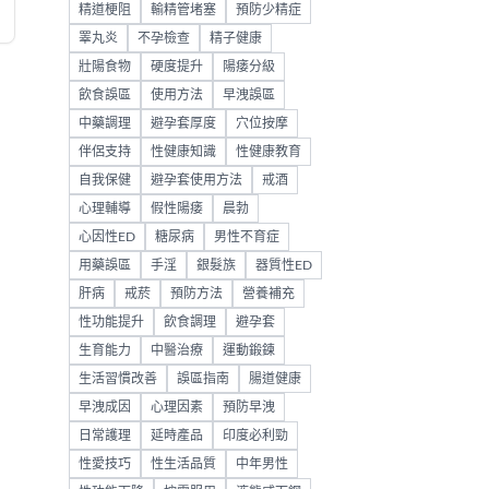
精道梗阻
輸精管堵塞
預防少精症
睪丸炎
不孕檢查
精子健康
壯陽食物
硬度提升
陽痿分級
飲食誤區
使用方法
早洩誤區
中藥調理
避孕套厚度
穴位按摩
伴侶支持
性健康知識
性健康教育
自我保健
避孕套使用方法
戒酒
心理輔導
假性陽痿
晨勃
心因性ED
糖尿病
男性不育症
用藥誤區
手淫
銀髮族
器質性ED
肝病
戒菸
預防方法
營養補充
性功能提升
飲食調理
避孕套
生育能力
中醫治療
運動鍛鍊
生活習慣改善
誤區指南
腸道健康
早洩成因
心理因素
預防早洩
日常護理
延時產品
印度必利勁
性愛技巧
性生活品質
中年男性