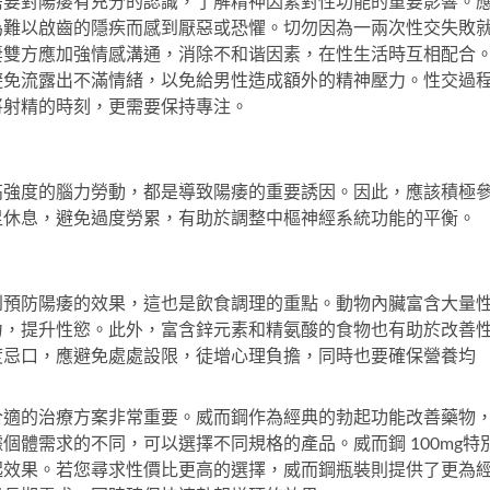
需要對陽痿有充分的認識，了解精神因素對性功能的重要影響。
為難以啟齒的隱疾而感到厭惡或恐懼。切勿因為一兩次性交失敗
妻雙方應加強情感溝通，消除不和谐因素，在性生活時互相配合
避免流露出不滿情緒，以免給男性造成額外的精神壓力。性交過
將射精的時刻，更需要保持專注。
高強度的腦力勞動，都是導致陽痿的重要誘因。因此，應該積極
足休息，避免過度勞累，有助於調整中樞神經系統功能的平衡。
到預防陽痿的效果，這也是飲食調理的重點。動物內臟富含大量
力，提升性慾。此外，富含鋅元素和精氨酸的食物也有助於改善
度忌口，應避免處處設限，徒增心理負擔，同時也要確保營養均
合適的治療方案非常重要。
威而鋼
作為經典的勃起功能改善藥物
據個體需求的不同，可以選擇不同規格的產品。
威而鋼 100mg
特
起效果。若您尋求性價比更高的選擇，
威而鋼瓶裝
則提供了更為