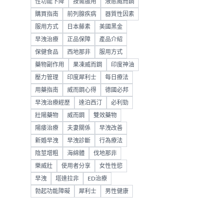
性功能下降
按需服用
液態威而鋼
購買指南
前列腺疾病
器質性因素
服用方式
日本藤素
美國黑金
早洩治療
正品保障
產品介紹
保健食品
西地那非
服用方式
藥物副作用
果凍威而鋼
印度神油
壓力管理
印度犀利士
每日療法
用藥指南
威而鋼心得
德國必邦
早洩治療經歷
達泊西汀
必利勁
壯陽藥物
威而鋼
雙效藥物
陽痿治療
夫妻關係
早洩改善
新婚早洩
早洩診斷
行為療法
陰莖增粗
海綿體
伐地那非
樂威壯
使用者分享
女性性慾
早洩
塔達拉非
ED治療
勃起功能障礙
犀利士
男性健康