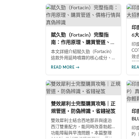
改善陽痿、早洩等性功能障礙。
效
每日1-2粒，90天完整療程即可達
是
到理想效果並建立長期保健基
P
礎。
多
印
選
賦久勁（Fortacin）完整指
6
南：作用原理、購買管道、價
假
印度
格行情與真偽辨識
C
本文詳細介紹賦久勁（Fortacin）
效
這款外用延時噴霧的核心成分、
問
作用機制、臨床優勢，並提供正
READ MORE →
RE
分
品購買管道、價格行情比較及真
籤
偽辨識技巧，幫助您安心選購、
分
安心使用。
品
雙效犀利士完整購買攻略｜正
規管道・防偽辨識・省錢祕笈
印
B
雙效犀利士結合西地那非與達泊
南
西汀雙重配方，能同時改善勃起
印度
功能障礙與早洩問題。本篇整理
藥
P