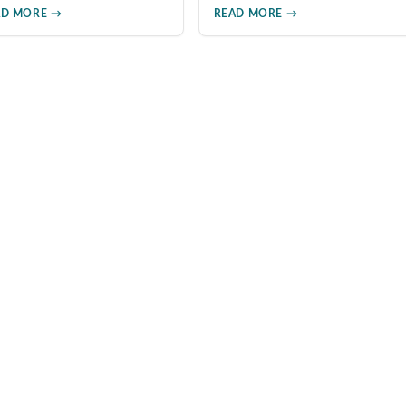
法：從外盒包裝的LOGO燙金工
仿冒品層出不窮。本文從製造
AD MORE →
READ MORE →
藝、說明書與生產地資訊、藥錠
訊、包裝、錠劑外觀、體感反
的「HY」刻印與六角星芒造型、
、防偽驗證、價格區間等六大
瓶身玻璃與瓶蓋品質，到購買來
向，詳細解析如何精準辨識真
源管道及實際服用體感，全方位
，幫助您安心選購、放心使
教您如何辨別真偽，避免購買無
，避免健康風險。
效甚至危害健康的假冒產品。