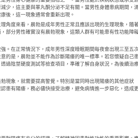
上是男性身心健康的重要指標之一。當男性處於疾病狀態或承受
著減少，這主要與睪丸酮分泌不足有關。當男性身體患病期間，
健康後，這一現象通常會重新出現。
生理角度來看，晨勃是成年男性正常且應該出現的生理現象，隨
而，部分男性確實沒有晨勃現象，這類人群有可能患有性功能障
較強。在正常情況下，成年男性深度睡眠期間每夜會出現三至五
注意的是，晨勃並不能作為診斷陽痿的唯一標準。若您懷疑自己
，透過陰莖硬度測試等檢查項目，準確了解自身狀況，為後續治
晨勃現象，就需要提高警覺。特別是當同時出現陽痿的其他症狀
確認患有陽痿，務必儘快接受治療，避免病情進一步惡化，造成