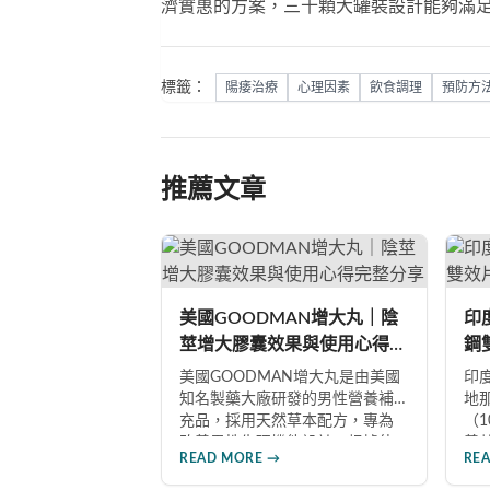
濟實惠的方案，三十顆大罐裝設計能夠滿
標籤：
陽痿治療
心理因素
飲食調理
預防方
推薦文章
美國GOODMAN增大丸｜陰
印度
莖增大膠囊效果與使用心得完
鋼
整分享
南
美國GOODMAN增大丸是由美國
印度
知名製藥大廠研發的男性營養補
地
充品，採用天然草本配方，專為
（
改善男性生理機能設計。根據使
善
READ MORE →
RE
用者回饋，平均可增加陰莖長度2-
題
5公分，圍度提升25%-30%，同時
藥