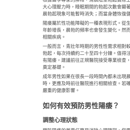
根據醫學專家的解釋，清晨陰莖勃起實際
大心理壓力時，睡眠期間的勃起次數會顯
晨勃起現象可能暫時消失；而當身體恢復
陽痿屬於性功能障礙的一種表現形式。從
年齡增長，晨勃的頻率也會發生變化。然
相關疾病。
一般而言，青壯年時期的男性性需求相對
勃起，每次持續約二十至四十分鐘。值得
有陽痿，建議前往正規醫院接受專業檢查
奠定基礎。
成年男性如果在很長一段時間內都未出現
時，更應及時前往醫院進行相關檢查。若
嚴重的健康影響。
如何有效預防男性陽痿？
調整心理狀態