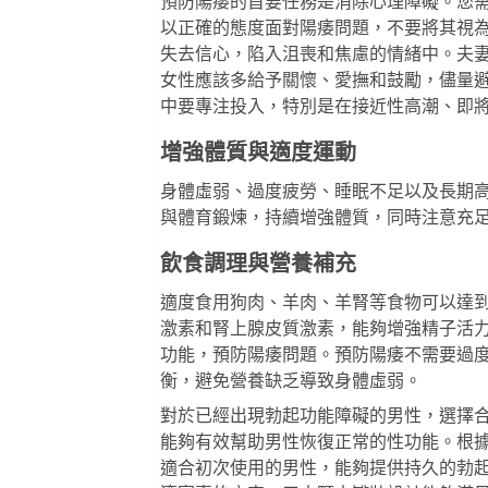
預防陽痿的首要任務是消除心理障礙。您
以正確的態度面對陽痿問題，不要將其視
失去信心，陷入沮喪和焦慮的情緒中。夫
女性應該多給予關懷、愛撫和鼓勵，儘量
中要專注投入，特別是在接近性高潮、即
增強體質與適度運動
身體虛弱、過度疲勞、睡眠不足以及長期
與體育鍛煉，持續增強體質，同時注意充
飲食調理與營養補充
適度食用狗肉、羊肉、羊腎等食物可以達
激素和腎上腺皮質激素，能夠增強精子活
功能，預防陽痿問題。預防陽痿不需要過
衡，避免營養缺乏導致身體虛弱。
對於已經出現勃起功能障礙的男性，選擇
能夠有效幫助男性恢復正常的性功能。根
適合初次使用的男性，能夠提供持久的勃