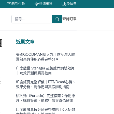
貨到付款
快速出貨
免運費
私密包裝
查詢訂單
預
近期文章
美國GOODMAN增大丸｜陰莖增大膠
囊效果與使用心得完整分享
印度藍鑽 Stenagra 超級威而鋼雙效片
｜功效評測與購買指南
男
印度紅魔完整評價｜PTT/Dcard心得、
疑
效果分析、副作用與真假辨別指南
賦久勁（Fortacin）完整指南：作用原
理、購買管道、價格行情與真偽辨識
印度紅魔真假分辨完整攻略｜6大招教