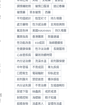
應
草本壯陽
失眠
安眠藥
憂鬱症
就
調情輔助劑
催情口服液
迷幻春藥
。
催情藥
草本催情
西藥
程
平均值統計
陰莖尺寸
持久噴霧
處方藥物
性冷感治療
女用助興劑
氟班色林
美國MAXMAN
持久噴霧
購買指南
香港購買
劑量建議
參
性功能改善
ED成因
海綿體擴張
性健康保養
性冷淡治療
長期服用
心血管疾病
藥效持續時間
內分泌治療
洗澡水溫
前列腺保健
性
中年發福
不育成因
睾丸疾病
性
口腔衛生
電磁輻射
仰臥起坐
前列腺炎
禁慾迷思
備孕誤區
內分泌失調
不育治療
生殖器畸形
，
尿道下裂
絲蟲病
戒菸戒酒
別
射精控制
海螵蛸
精子知識
經
殺精食物
流產男人
習慣性流產