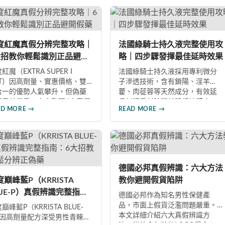
時，價格僅為威而鋼的三分之
持續8至12小時，無論是硬度還
一。90%使用者給予正面評價，常
持久度都有明顯提升。Dcard、
見副作用為輕微頭痛（7%）。本
TT 網友實測分享，正面評價佔
文整理超過120則網友心得，幫助
數，是CP值極高的男性保健品
你了解真實效果、識別假貨與選
度紅魔真假分辨完整攻略｜
法國綠騎士持久液完整使用攻
擇。
擇正規購買管道。
大招教你輕鬆識別正品避開
略｜四步驟發揮最佳延時效果
藥
紅魔（EXTRA SUPER I
法國綠騎士持久液採用專利微分
OT）因高劑量、實惠價格、雙
子滲透技術，含有鎖陽、淫羊
合一的優勢人氣攀升，但偽藥
藿、肉蓯蓉等天然成分，有效延
題日益嚴重。本文整理6大真假
長射精反射時間並降低敏感度。
AD MORE →
READ MORE →
辨要點，從外包裝、防偽標
本文提供完整四步驟使用指南，
、藥錠特徵、購買管道到價格
從劑量控制到按摩吸收手法，協
析，協助消費者輕鬆識別正
助使用者找到最適合個人體質的
，保障用藥安全與效果。
用量，搭配正品購買管道與常見
錯誤修正建議，助您安全有效地
提升親密生活品質。
德國必邦真假辨識：六大方法
度巔峰藍P（KRRISTA
教你避開假貨陷阱
LUE-P）真假辨識完整指
德國必邦作為知名男性保健產
：6大招教你輕鬆分辨正偽
品，市面上假貨泛濫問題嚴重。
巔峰藍P（KRRISTA BLUE-
本文詳細介紹六大真假辨識方
）因高劑量配方深受男性青睞，