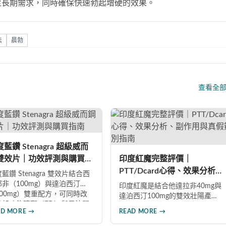
足長期需求，同時確保快速勃起增硬的效果。
法
晨勃
查看全
藍鑽 Stenagra 超級威而
雙效片｜功效評測與購買指
印度紅魔完整評價｜
PTT/Dcard心得、效果分析、
藍鑽 Stenagra 雙效片結合西
副作用與真假辨別指南
那非（100mg）與達泊西汀
印度紅魔是結合他達拉非40mg與
100mg）雙重配方，可同時改
達泊西汀100mg的雙效壯陽產
勃起功能障礙（ED）與早洩問
品，同時改善勃起功能障礙與早
AD MORE →
READ MORE →
（PE）。根據使用者回饋，服
洩問題。藥效最長可持續36小
後約30分鐘即可感受效果，藥