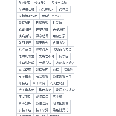
藍P雙效
硬度提升
陽痿可治癒
海綿體注射
前列腺肥大
高血壓
酒精相互作用
用藥注意事項
體質調理
自慰影響
性冷感
親密關係
性愛地點
夫妻溝通
疾病預防
壽命延長
用藥禁忌
前列腺痛
健康檢查
含鋅食物
肥胖預防
體重管理
陽痿改善方法
性功能衰退
免疫性不育
隱睾症
性功能障礙
壯陽方法
冷熱水交替浴
電腦使用
遺精調理
血精
精囊炎
備孕指南
高溫影響
藥物影響生育
無精症
精子密度
先天性畸形
精子過多症
黑色水果
泌尿系統感染
症狀識別
腎臟疾病
房中術
腎虛調理
藥物治療
咖啡因影響
少精子症
精子品質
染色體異常