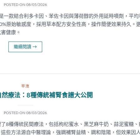
POSTED ON
08/05/2026
RAY）是一款結合利多卡因、苯佐卡因與薄荷醇的外用延時噴劑，平均
0-80%原始敏感度，採用草本配方安全性高，操作簡便效果持久。
危害健康。
繼續閱讀
→
早洩
自然療法：8種傳統補腎食譜大公開
POSTED ON
08/03/2026
理了8種傳統民間療法，包括枸杞蜜水、黑芝麻牛奶、蒜泥蜜糖、
。這些方法源自中醫理論，強調補腎益精、調和陰陽，但效果因