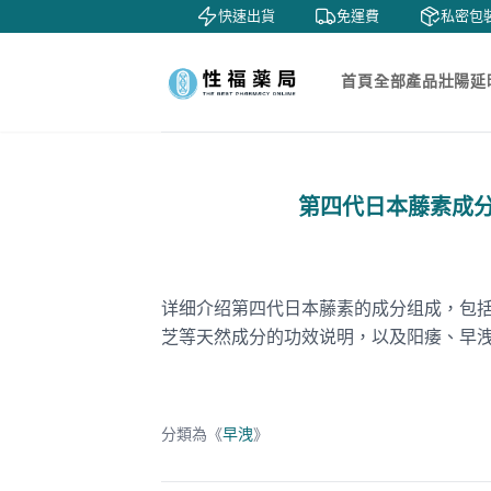
鑒賞
貨到付款
快速出貨
免運費
私密包裝
首頁
全部產品
壯陽延
第四代日本藤素成分
详细介绍第四代日本藤素的成分组成，包
芝等天然成分的功效说明，以及阳痿、早
分類為《
早洩
》