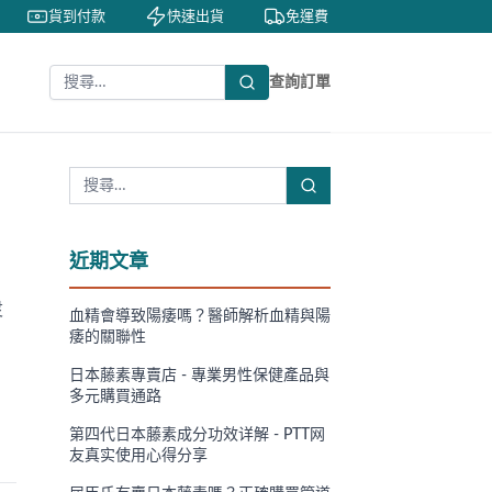
貨到付款
快速出貨
免運費
私密包裝
查詢訂單
近期文章
灵
血精會導致陽痿嗎？醫師解析血精與陽
痿的關聯性
日本藤素專賣店 - 專業男性保健產品與
多元購買通路
第四代日本藤素成分功效详解 - PTT网
友真实使用心得分享