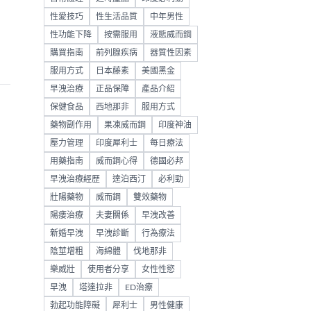
性愛技巧
性生活品質
中年男性
性功能下降
按需服用
液態威而鋼
購買指南
前列腺疾病
器質性因素
服用方式
日本藤素
美國黑金
早洩治療
正品保障
產品介紹
保健食品
西地那非
服用方式
藥物副作用
果凍威而鋼
印度神油
壓力管理
印度犀利士
每日療法
用藥指南
威而鋼心得
德國必邦
早洩治療經歷
達泊西汀
必利勁
壯陽藥物
威而鋼
雙效藥物
陽痿治療
夫妻關係
早洩改善
新婚早洩
早洩診斷
行為療法
陰莖增粗
海綿體
伐地那非
樂威壯
使用者分享
女性性慾
早洩
塔達拉非
ED治療
勃起功能障礙
犀利士
男性健康