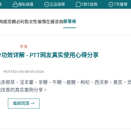
隱私保護
正品保障
1對1諮詢
7天鑒賞
部落格
時
威而鋼
必利勁
女性催情
在綫咨詢
早洩
功效详解 - PTT网友真实使用心得分享
POSTED ON
08/05/2026
括赤根草、淫羊藿、羊鞭、牛鞭、鹿鞭、枸杞、西洋参、黄芪、
洩改善的真实案例分享。
繼續閱讀
→