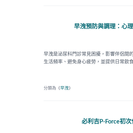
早洩預防與調理：心
早洩是泌尿科門診常見困擾，影響伴侶間
生活頻率、避免身心疲勞，並提供日常飲
分類為《
早洩
》
必利吉P-Forc