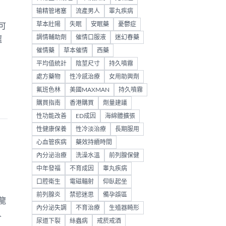
输精管堵塞
流產男人
睪丸疾病
草本壯陽
失眠
安眠藥
憂鬱症
可
調情輔助劑
催情口服液
迷幻春藥
選
催情藥
草本催情
西藥
平均值統計
陰莖尺寸
持久噴霧
處方藥物
性冷感治療
女用助興劑
氟班色林
美國MAXMAN
持久噴霧
購買指南
香港購買
劑量建議
性功能改善
ED成因
海綿體擴張
性健康保養
性冷淡治療
長期服用
心血管疾病
藥效持續時間
內分泌治療
洗澡水溫
前列腺保健
中年發福
不育成因
睾丸疾病
口腔衛生
電磁輻射
仰臥起坐
前列腺炎
禁慾迷思
備孕誤區
龍
內分泌失調
不育治療
生殖器畸形
人
尿道下裂
絲蟲病
戒菸戒酒