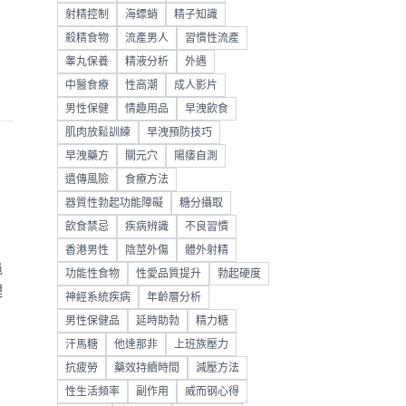
射精控制
海螵蛸
精子知識
殺精食物
流產男人
習慣性流產
睾丸保養
精液分析
外遇
中醫食療
性高潮
成人影片
男性保健
情趣用品
早洩飲食
肌肉放鬆訓練
早洩預防技巧
早洩藥方
關元穴
陽痿自測
遺傳風險
食療方法
器質性勃起功能障礙
糖分攝取
飲食禁忌
疾病辨識
不良習慣
香港男性
陰莖外傷
體外射精
龜
功能性食物
性愛品質提升
勃起硬度
理
神經系統疾病
年齡層分析
男性保健品
延時助勃
精力糖
汗馬糖
他達那非
上班族壓力
抗疲勞
藥效持續時間
減壓方法
性生活頻率
副作用
威而钢心得