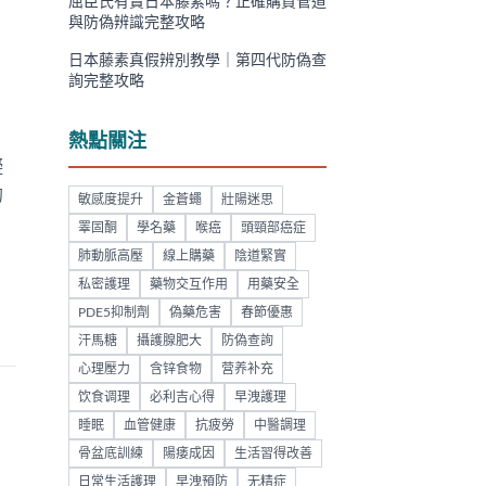
屈臣氏有賣日本藤素嗎？正確購買管道
與防偽辨識完整攻略
日本藤素真假辨別教學｜第四代防偽查
詢完整攻略
熱點關注
礙
的
敏感度提升
金蒼蠅
壯陽迷思
睪固酮
學名藥
喉癌
頭頸部癌症
肺動脈高壓
線上購藥
陰道緊實
私密護理
藥物交互作用
用藥安全
PDE5抑制劑
偽藥危害
春節優惠
汗馬糖
攝護腺肥大
防偽查詢
心理壓力
含锌食物
营养补充
饮食调理
必利吉心得
早洩護理
睡眠
血管健康
抗疲勞
中醫調理
骨盆底訓練
陽痿成因
生活習得改善
日常生活護理
早洩預防
无精症