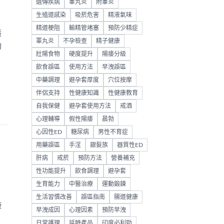
遺傳疾病
睾丸炎
附睾炎
生殖道感染
吸菸危害
精液氣味
精道梗阻
輸精管堵塞
預防少精症
造
睪丸炎
不孕檢查
精子健康
勁
壯陽食物
硬度提升
陽痿分級
飲食誤區
使用方法
早洩誤區
中藥調理
避孕套厚度
穴位按摩
伴侶支持
性健康知識
性健康教育
自我保健
避孕套使用方法
戒酒
心理輔導
假性陽痿
晨勃
心因性ED
糖尿病
男性不育症
用藥誤區
手淫
銀髮族
器質性ED
肝病
戒菸
預防方法
營養補充
性功能提升
飲食調理
避孕套
生育能力
中醫治療
運動鍛鍊
生活習慣改善
誤區指南
腸道健康
練
早洩成因
心理因素
預防早洩
日常護理
延時產品
印度必利勁