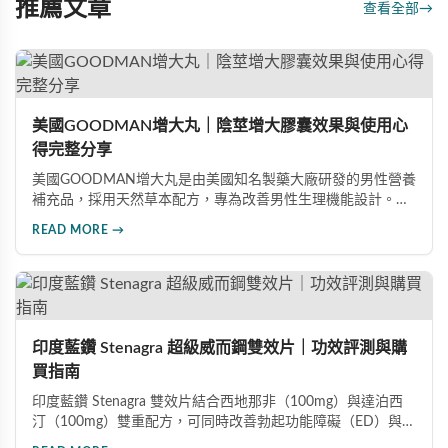
推薦文章
查看全部
→
美國GOODMAN增大丸｜陰莖增大膠囊效果與使用心
得完整分享
美國GOODMAN增大丸是由美國知名製藥大廠研發的男性營養
補充品，採用天然草本配方，專為改善男性生理機能設計。根
據使用者回饋，平均可增加陰莖長度2-5公分，圍度提升
READ MORE →
25%-30%，同時改善陽痿、早洩等性功能障礙。每日1-2粒，
90天完整療程即可達到理想效果並建立長期保健基礎。
印度藍鑽 Stenagra 超級威而鋼雙效片｜功效評測與購
買指南
印度藍鑽 Stenagra 雙效片結合西地那非（100mg）與達泊西
汀（100mg）雙重配方，可同時改善勃起功能障礙（ED）與早
洩問題（PE）。根據使用者回饋，服藥後約30分鐘即可感受效