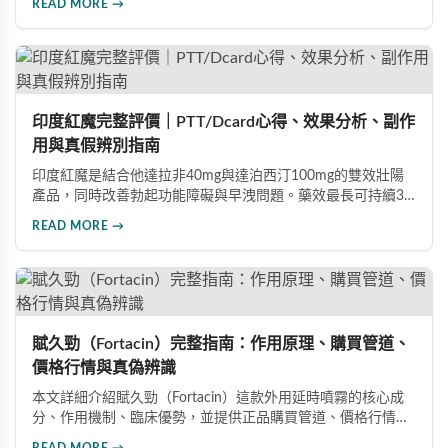
READ MORE →
果，藥效持續8至12小時，無論是硬度還是持久度都有明顯提
升。Dcard、PTT 網友實測分享，正面評價佔多數，是CP值極
高的男性保健品選擇。
印度紅魔完整評價｜PTT/Dcard心得、效果分析、副作
用與真假辨別指南
印度紅魔是結合他達拉非40mg與達泊西汀100mg的雙效壯陽
產品，同時改善勃起功能障礙與早洩問題。藥效最長可持續36
小時，價格僅為威而鋼的三分之一。90%使用者給予正面評
READ MORE →
價，常見副作用為輕微頭痛（7%）。本文整理超過120則網友
心得，幫助你了解真實效果、識別假貨與選擇正規購買管道。
賦久勁（Fortacin）完整指南：作用原理、購買管道、
價格行情與真偽辨識
本文詳細介紹賦久勁（Fortacin）這款外用延時噴霧的核心成
分、作用機制、臨床優勢，並提供正品購買管道、價格行情比
較及真偽辨識技巧，幫助您安心選購、安心使用。