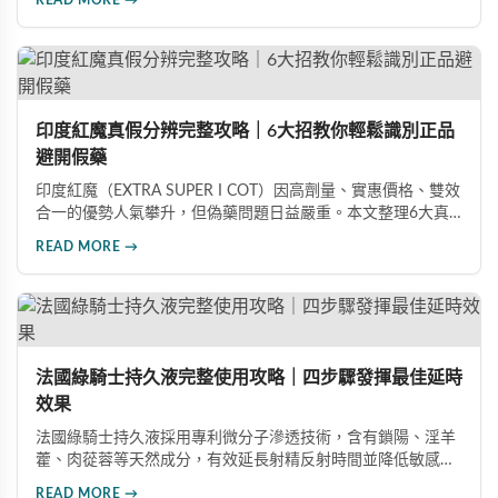
READ MORE →
印度紅魔真假分辨完整攻略｜6大招教你輕鬆識別正品
避開假藥
印度紅魔（EXTRA SUPER I COT）因高劑量、實惠價格、雙效
合一的優勢人氣攀升，但偽藥問題日益嚴重。本文整理6大真
假分辨要點，從外包裝、防偽標籤、藥錠特徵、購買管道到價
READ MORE →
格分析，協助消費者輕鬆識別正品，保障用藥安全與效果。
法國綠騎士持久液完整使用攻略｜四步驟發揮最佳延時
效果
法國綠騎士持久液採用專利微分子滲透技術，含有鎖陽、淫羊
藿、肉蓯蓉等天然成分，有效延長射精反射時間並降低敏感
度。本文提供完整四步驟使用指南，從劑量控制到按摩吸收手
READ MORE →