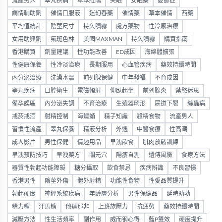
流產男人
睪丸疾病
草本壯陽
失眠
安眠藥
憂鬱症
調情輔助劑
催情口服液
迷幻春藥
催情藥
草本催情
西藥
平均值統計
陰莖尺寸
持久噴霧
處方藥物
性冷感治療
女用助興劑
氟班色林
美國MAXMAN
持久噴霧
購買指南
香港購買
劑量建議
性功能改善
ED成因
海綿體擴張
性健康保養
性冷淡治療
長期服用
心血管疾病
藥效持續時間
內分泌治療
洗澡水溫
前列腺保健
中年發福
不育成因
睾丸疾病
口腔衛生
電磁輻射
仰臥起坐
前列腺炎
禁慾迷思
備孕誤區
內分泌失調
不育治療
生殖器畸形
尿道下裂
絲蟲病
戒菸戒酒
射精控制
海螵蛸
精子知識
殺精食物
流產男人
習慣性流產
睾丸保養
精液分析
外遇
中醫食療
性高潮
成人影片
男性保健
情趣用品
早洩飲食
肌肉放鬆訓練
早洩預防技巧
早洩藥方
關元穴
陽痿自測
遺傳風險
食療方法
器質性勃起功能障礙
糖分攝取
飲食禁忌
疾病辨識
不良習慣
香港男性
陰莖外傷
體外射精
功能性食物
性愛品質提升
勃起硬度
神經系統疾病
年齡層分析
男性保健品
延時助勃
精力糖
汗馬糖
他達那非
上班族壓力
抗疲勞
藥效持續時間
減壓方法
性生活頻率
副作用
威而钢心得
藍P雙效
硬度提升