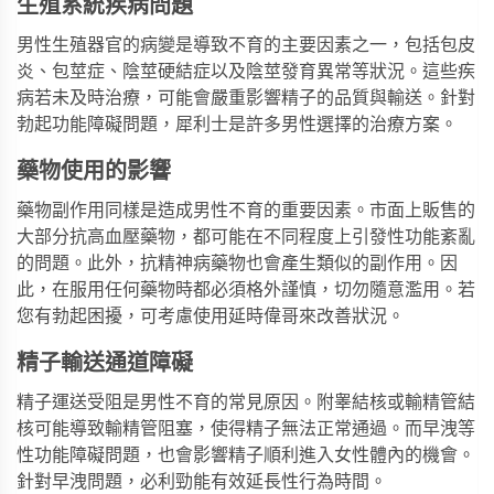
生殖系統疾病問題
男性生殖器官的病變是導致不育的主要因素之一，包括包皮
炎、包莖症、陰莖硬結症以及陰莖發育異常等狀況。這些疾
病若未及時治療，可能會嚴重影響精子的品質與輸送。針對
勃起功能障礙問題，
犀利士
是許多男性選擇的治療方案。
藥物使用的影響
藥物副作用同樣是造成男性不育的重要因素。市面上販售的
大部分抗高血壓藥物，都可能在不同程度上引發性功能紊亂
的問題。此外，抗精神病藥物也會產生類似的副作用。因
此，在服用任何藥物時都必須格外謹慎，切勿隨意濫用。若
您有勃起困擾，可考慮使用
延時偉哥
來改善狀況。
精子輸送通道障礙
精子運送受阻是男性不育的常見原因。附睾結核或輸精管結
核可能導致輸精管阻塞，使得精子無法正常通過。而
早洩
等
性功能障礙問題，也會影響精子順利進入女性體內的機會。
針對早洩問題，
必利勁
能有效延長性行為時間。