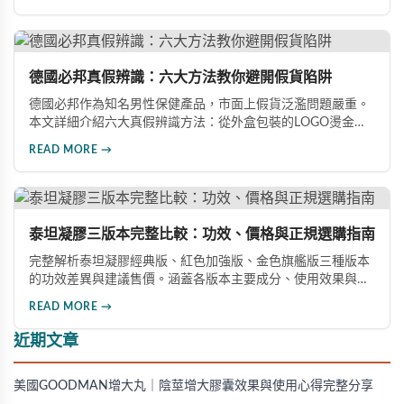
準辨識真假，幫助您安心選購、放心使用，避免健康風險。
德國必邦真假辨識：六大方法教你避開假貨陷阱
德國必邦作為知名男性保健產品，市面上假貨泛濫問題嚴重。
本文詳細介紹六大真假辨識方法：從外盒包裝的LOGO燙金工
藝、說明書與生產地資訊、藥錠的「HY」刻印與六角星芒造
READ MORE →
型、瓶身玻璃與瓶蓋品質，到購買來源管道及實際服用體感，
全方位教您如何辨別真偽，避免購買無效甚至危害健康的假冒
產品。
泰坦凝膠三版本完整比較：功效、價格與正規選購指南
完整解析泰坦凝膠經典版、紅色加強版、金色旗艦版三種版本
的功效差異與建議售價。涵蓋各版本主要成分、使用效果與適
用對象，幫助你選擇最適合的產品，並了解正規購買管道與售
READ MORE →
後保障。
近期文章
美國GOODMAN增大丸｜陰莖增大膠囊效果與使用心得完整分享