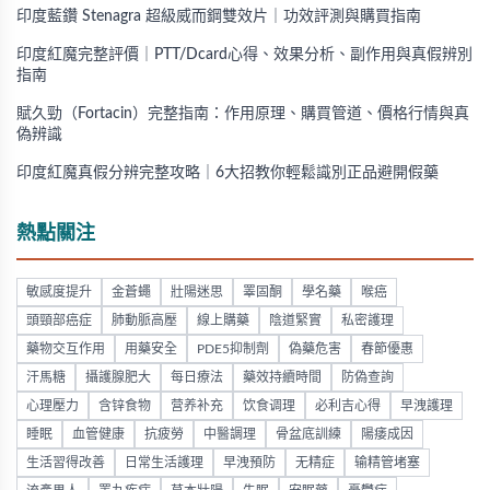
印度藍鑽 Stenagra 超級威而鋼雙效片｜功效評測與購買指南
印度紅魔完整評價｜PTT/Dcard心得、效果分析、副作用與真假辨別
指南
賦久勁（Fortacin）完整指南：作用原理、購買管道、價格行情與真
偽辨識
印度紅魔真假分辨完整攻略｜6大招教你輕鬆識別正品避開假藥
熱點關注
敏感度提升
金蒼蠅
壯陽迷思
睪固酮
學名藥
喉癌
頭頸部癌症
肺動脈高壓
線上購藥
陰道緊實
私密護理
藥物交互作用
用藥安全
PDE5抑制劑
偽藥危害
春節優惠
汗馬糖
攝護腺肥大
每日療法
藥效持續時間
防偽查詢
心理壓力
含锌食物
营养补充
饮食调理
必利吉心得
早洩護理
睡眠
血管健康
抗疲勞
中醫調理
骨盆底訓練
陽痿成因
生活習得改善
日常生活護理
早洩預防
无精症
输精管堵塞