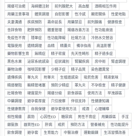
陽痿可治癒
海綿體注射
前列腺肥大
高血壓
酒精相互作用
用藥注意事項
體質調理
自慰影響
性冷感
親密關係
性愛地點
夫妻溝通
疾病預防
壽命延長
用藥禁忌
前列腺痛
健康檢查
含鋅食物
肥胖預防
體重管理
陽痿改善方法
性功能衰退
免疫性不育
隱睾症
性功能障礙
壯陽方法
冷熱水交替浴
電腦使用
遺精調理
血精
精囊炎
備孕指南
高溫影響
藥物影響生育
無精症
精子密度
先天性畸形
精子過多症
黑色水果
泌尿系統感染
症狀識別
腎臟疾病
房中術
腎虛調理
藥物治療
咖啡因影響
少精子症
精子品質
染色體異常
遺傳疾病
睾丸炎
附睾炎
生殖道感染
吸菸危害
精液氣味
精道梗阻
輸精管堵塞
預防少精症
睪丸炎
不孕檢查
精子健康
壯陽食物
硬度提升
陽痿分級
飲食誤區
使用方法
早洩誤區
中藥調理
避孕套厚度
穴位按摩
伴侶支持
性健康知識
性健康教育
自我保健
避孕套使用方法
戒酒
心理輔導
假性陽痿
晨勃
心因性ED
糖尿病
男性不育症
用藥誤區
手淫
銀髮族
器質性ED
肝病
戒菸
預防方法
營養補充
性功能提升
飲食調理
避孕套
生育能力
中醫治療
運動鍛鍊
生活習慣改善