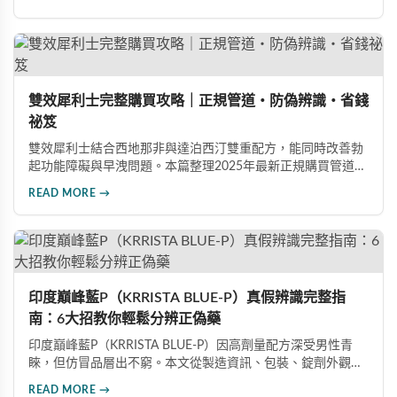
法，協助使用者找到最適合個人體質的用量，搭配正品購買管
道與常見錯誤修正建議，助您安全有效地提升親密生活品質。
雙效犀利士完整購買攻略｜正規管道・防偽辨識・省錢
祕笈
雙效犀利士結合西地那非與達泊西汀雙重配方，能同時改善勃
起功能障礙與早洩問題。本篇整理2025年最新正規購買管道、
價格分析、防偽驗證方法及省錢優惠資訊，幫助您避開市面上
READ MORE →
超過65%的假貨陷阱，選購100%正品雙效犀利士。
印度巔峰藍P（KRRISTA BLUE-P）真假辨識完整指
南：6大招教你輕鬆分辨正偽藥
印度巔峰藍P（KRRISTA BLUE-P）因高劑量配方深受男性青
睞，但仿冒品層出不窮。本文從製造資訊、包裝、錠劑外觀、
體感反應、防偽驗證、價格區間等六大面向，詳細解析如何精
READ MORE →