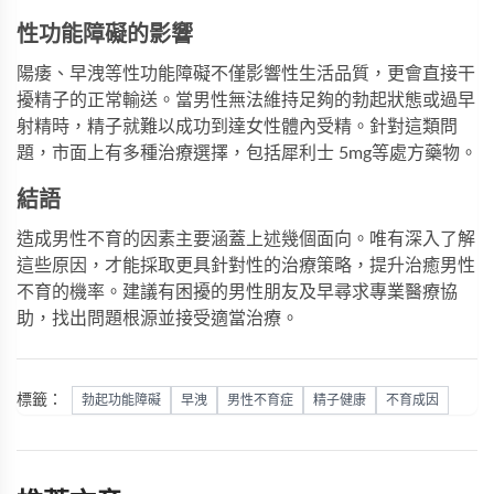
性功能障礙的影響
陽痿、早洩等性功能障礙不僅影響性生活品質，更會直接干
擾精子的正常輸送。當男性無法維持足夠的勃起狀態或過早
射精時，精子就難以成功到達女性體內受精。針對這類問
題，市面上有多種治療選擇，包括
犀利士 5mg
等處方藥物。
結語
造成男性不育的因素主要涵蓋上述幾個面向。唯有深入了解
這些原因，才能採取更具針對性的治療策略，提升治癒男性
不育的機率。建議有困擾的男性朋友及早尋求專業醫療協
助，找出問題根源並接受適當治療。
標籤：
勃起功能障礙
早洩
男性不育症
精子健康
不育成因