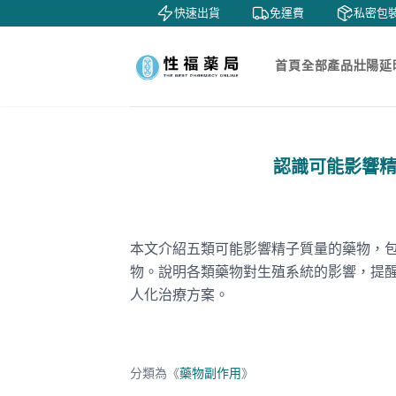
鑒賞
貨到付款
快速出貨
免運費
私密包裝
首頁
全部產品
壯陽延
認識可能影響
本文介紹五類可能影響精子質量的藥物，
物。說明各類藥物對生殖系統的影響，提
人化治療方案。
分類為《
藥物副作用
》