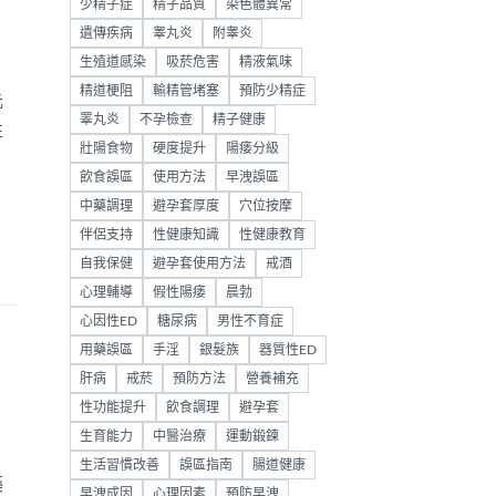
少精子症
精子品質
染色體異常
遺傳疾病
睾丸炎
附睾炎
生殖道感染
吸菸危害
精液氣味
精道梗阻
輸精管堵塞
預防少精症
元
睪丸炎
不孕檢查
精子健康
性
壯陽食物
硬度提升
陽痿分級
飲食誤區
使用方法
早洩誤區
中藥調理
避孕套厚度
穴位按摩
伴侶支持
性健康知識
性健康教育
自我保健
避孕套使用方法
戒酒
心理輔導
假性陽痿
晨勃
心因性ED
糖尿病
男性不育症
用藥誤區
手淫
銀髮族
器質性ED
肝病
戒菸
預防方法
營養補充
性功能提升
飲食調理
避孕套
生育能力
中醫治療
運動鍛鍊
生活習慣改善
誤區指南
腸道健康
藥
早洩成因
心理因素
預防早洩