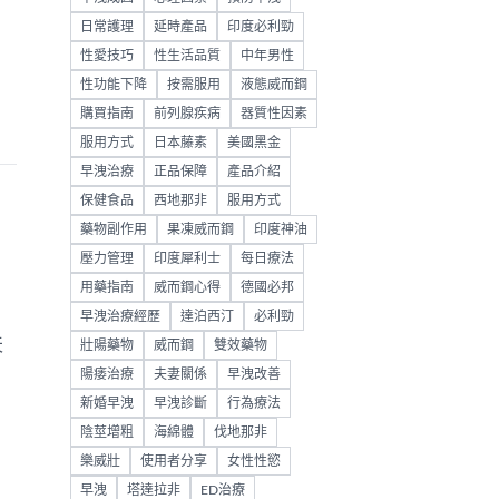
日常護理
延時產品
印度必利勁
性愛技巧
性生活品質
中年男性
性功能下降
按需服用
液態威而鋼
購買指南
前列腺疾病
器質性因素
服用方式
日本藤素
美國黑金
早洩治療
正品保障
產品介紹
保健食品
西地那非
服用方式
藥物副作用
果凍威而鋼
印度神油
壓力管理
印度犀利士
每日療法
用藥指南
威而鋼心得
德國必邦
早洩治療經歷
達泊西汀
必利勁
天
壯陽藥物
威而鋼
雙效藥物
陽痿治療
夫妻關係
早洩改善
新婚早洩
早洩診斷
行為療法
陰莖增粗
海綿體
伐地那非
樂威壯
使用者分享
女性性慾
早洩
塔達拉非
ED治療