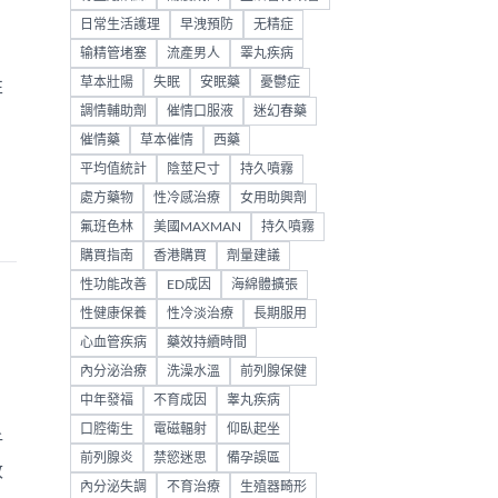
日常生活護理
早洩預防
无精症
输精管堵塞
流產男人
睪丸疾病
草本壯陽
失眠
安眠藥
憂鬱症
性
調情輔助劑
催情口服液
迷幻春藥
催情藥
草本催情
西藥
平均值統計
陰莖尺寸
持久噴霧
處方藥物
性冷感治療
女用助興劑
氟班色林
美國MAXMAN
持久噴霧
購買指南
香港購買
劑量建議
性功能改善
ED成因
海綿體擴張
性健康保養
性冷淡治療
長期服用
心血管疾病
藥效持續時間
內分泌治療
洗澡水溫
前列腺保健
中年發福
不育成因
睾丸疾病
口腔衛生
電磁輻射
仰臥起坐
析
前列腺炎
禁慾迷思
備孕誤區
改
內分泌失調
不育治療
生殖器畸形