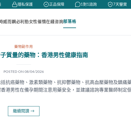
隱私保護
正品保障
1對1諮詢
7天鑒賞
部落格
時
威而鋼
必利勁
女性催情
在綫咨詢
藥物副作用
精子質量的藥物：香港男性健康指南
POSTED ON
08/04/2026
包括抗癌藥物、激素類藥物、抗抑鬱藥物、抗高血壓藥物及鎮痛
醒香港男性在備孕期間注意用藥安全，並建議諮詢專業醫師制定
繼續閱讀
→