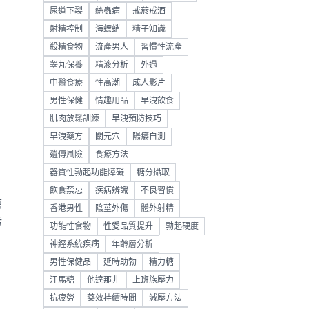
尿道下裂
絲蟲病
戒菸戒酒
射精控制
海螵蛸
精子知識
殺精食物
流產男人
習慣性流產
睾丸保養
精液分析
外遇
中醫食療
性高潮
成人影片
男性保健
情趣用品
早洩飲食
肌肉放鬆訓練
早洩預防技巧
早洩藥方
關元穴
陽痿自測
遺傳風險
食療方法
器質性勃起功能障礙
糖分攝取
飲食禁忌
疾病辨識
不良習慣
糖
香港男性
陰莖外傷
體外射精
污
功能性食物
性愛品質提升
勃起硬度
神經系統疾病
年齡層分析
男性保健品
延時助勃
精力糖
汗馬糖
他達那非
上班族壓力
抗疲勞
藥效持續時間
減壓方法