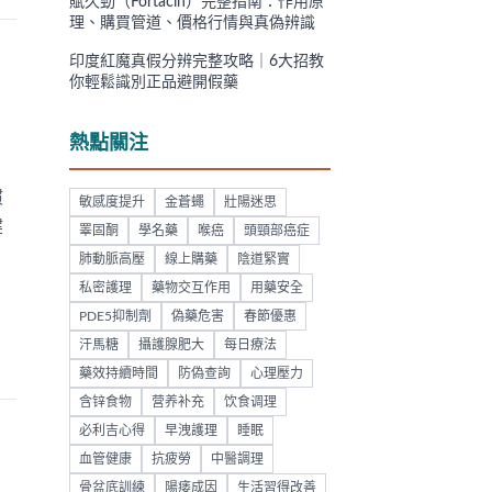
賦久勁（Fortacin）完整指南：作用原
理、購買管道、價格行情與真偽辨識
印度紅魔真假分辨完整攻略｜6大招教
你輕鬆識別正品避開假藥
熱點關注
惯
敏感度提升
金蒼蠅
壯陽迷思
健
睪固酮
學名藥
喉癌
頭頸部癌症
肺動脈高壓
線上購藥
陰道緊實
私密護理
藥物交互作用
用藥安全
PDE5抑制劑
偽藥危害
春節優惠
汗馬糖
攝護腺肥大
每日療法
藥效持續時間
防偽查詢
心理壓力
含锌食物
营养补充
饮食调理
必利吉心得
早洩護理
睡眠
血管健康
抗疲勞
中醫調理
骨盆底訓練
陽痿成因
生活習得改善