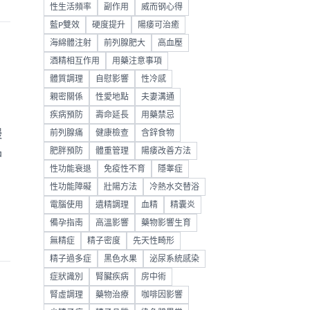
性生活頻率
副作用
威而钢心得
藍P雙效
硬度提升
陽痿可治癒
海綿體注射
前列腺肥大
高血壓
酒精相互作用
用藥注意事項
體質調理
自慰影響
性冷感
親密關係
性愛地點
夫妻溝通
疾病預防
壽命延長
用藥禁忌
慢
前列腺痛
健康檢查
含鋅食物
品
肥胖預防
體重管理
陽痿改善方法
性功能衰退
免疫性不育
隱睾症
性功能障礙
壯陽方法
冷熱水交替浴
電腦使用
遺精調理
血精
精囊炎
備孕指南
高溫影響
藥物影響生育
無精症
精子密度
先天性畸形
精子過多症
黑色水果
泌尿系統感染
症狀識別
腎臟疾病
房中術
腎虛調理
藥物治療
咖啡因影響