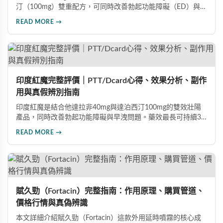
汀（100mg）雙重配方，可同時改善勃起功能障礙（ED）與早
洩問題（PE）。根據使用者回饋，服藥後約30分鐘即可感受效
READ MORE →
果，藥效持續8至12小時，無論是硬度還是持久度都有明顯提
升。Dcard、PTT 網友實測分享，正面評價佔多數，是CP值極
高的男性保健品選擇。
印度紅魔完整評價｜PTT/Dcard心得、效果分析、副作
用與真假辨別指南
印度紅魔是結合他達拉非40mg與達泊西汀100mg的雙效壯陽
產品，同時改善勃起功能障礙與早洩問題。藥效最長可持續36
小時，價格僅為威而鋼的三分之一。90%使用者給予正面評
READ MORE →
價，常見副作用為輕微頭痛（7%）。本文整理超過120則網友
心得，幫助你了解真實效果、識別假貨與選擇正規購買管道。
賦久勁（Fortacin）完整指南：作用原理、購買管道、
價格行情與真偽辨識
本文詳細介紹賦久勁（Fortacin）這款外用延時噴霧的核心成