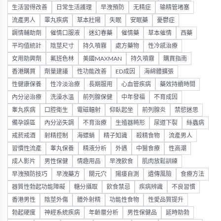
生活習得改善
日常生活護理
早洩預防
无精症
输精管堵塞
流產男人
睪丸疾病
草本壯陽
失眠
安眠藥
憂鬱症
調情輔助劑
催情口服液
迷幻春藥
催情藥
草本催情
西藥
平均值統計
陰莖尺寸
持久噴霧
處方藥物
性冷感治療
女用助興劑
氟班色林
美國MAXMAN
持久噴霧
購買指南
香港購買
劑量建議
性功能改善
ED成因
海綿體擴張
性健康保養
性冷淡治療
長期服用
心血管疾病
藥效持續時間
內分泌治療
洗澡水溫
前列腺保健
中年發福
不育成因
睾丸疾病
口腔衛生
電磁輻射
仰臥起坐
前列腺炎
禁慾迷思
備孕誤區
內分泌失調
不育治療
生殖器畸形
尿道下裂
絲蟲病
戒菸戒酒
射精控制
海螵蛸
精子知識
殺精食物
流產男人
習慣性流產
睾丸保養
精液分析
外遇
中醫食療
性高潮
成人影片
男性保健
情趣用品
早洩飲食
肌肉放鬆訓練
早洩預防技巧
早洩藥方
關元穴
陽痿自測
遺傳風險
食療方法
器質性勃起功能障礙
糖分攝取
飲食禁忌
疾病辨識
不良習慣
香港男性
陰莖外傷
體外射精
功能性食物
性愛品質提升
勃起硬度
神經系統疾病
年齡層分析
男性保健品
延時助勃