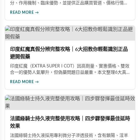
分、作用機制、臨床優勢，並提供正品購買管道、價格行情比
較及真偽辨識技巧，幫助您安心選購、安心使用。
READ MORE →
印度紅魔真假分辨完整攻略｜6大招教你輕鬆識別正品
避開假藥
印度紅魔（EXTRA SUPER I COT）因高劑量、實惠價格、雙效
合一的優勢人氣攀升，但偽藥問題日益嚴重。本文整理6大真
假分辨要點，從外包裝、防偽標籤、藥錠特徵、購買管道到價
READ MORE →
格分析，協助消費者輕鬆識別正品，保障用藥安全與效果。
法國綠騎士持久液完整使用攻略｜四步驟發揮最佳延時
效果
法國綠騎士持久液採用專利微分子滲透技術，含有鎖陽、淫羊