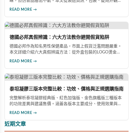
睞，但仿冒品層出不窮。本文從製造資訊、包裝、錠劑外觀、
體感反應、防偽驗證、價格區間等六大面向，詳細解析如何精
READ MORE →
準辨識真假，幫助您安心選購、放心使用，避免健康風險。
德國必邦真假辨識：六大方法教你避開假貨陷阱
德國必邦作為知名男性保健產品，市面上假貨泛濫問題嚴重。
本文詳細介紹六大真假辨識方法：從外盒包裝的LOGO燙金工
藝、說明書與生產地資訊、藥錠的「HY」刻印與六角星芒造
READ MORE →
型、瓶身玻璃與瓶蓋品質，到購買來源管道及實際服用體感，
全方位教您如何辨別真偽，避免購買無效甚至危害健康的假冒
產品。
泰坦凝膠三版本完整比較：功效、價格與正規選購指南
完整解析泰坦凝膠經典版、紅色加強版、金色旗艦版三種版本
的功效差異與建議售價。涵蓋各版本主要成分、使用效果與適
用對象，幫助你選擇最適合的產品，並了解正規購買管道與售
READ MORE →
後保障。
近期文章