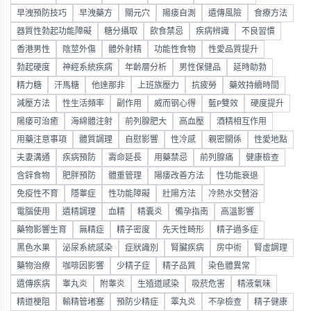
早洩預防技巧
早洩藥方
關元穴
陽痿自測
遺傳風險
食療方法
器質性勃起功能障礙
糖分攝取
飲食禁忌
疾病辨識
不良習慣
香港男性
陰莖外傷
體外射精
功能性食物
性愛品質提升
勃起硬度
神經系統疾病
年齡層分析
男性保健品
延時助勃
精力糖
汗馬糖
他達那非
上班族壓力
抗疲勞
藥效持續時間
減壓方法
性生活頻率
副作用
威而钢心得
藍P雙效
硬度提升
陽痿可治癒
海綿體注射
前列腺肥大
高血壓
酒精相互作用
用藥注意事項
體質調理
自慰影響
性冷感
親密關係
性愛地點
夫妻溝通
疾病預防
壽命延長
用藥禁忌
前列腺痛
健康檢查
含鋅食物
肥胖預防
體重管理
陽痿改善方法
性功能衰退
免疫性不育
隱睾症
性功能障礙
壯陽方法
冷熱水交替浴
電腦使用
遺精調理
血精
精囊炎
備孕指南
高溫影響
藥物影響生育
無精症
精子密度
先天性畸形
精子過多症
黑色水果
泌尿系統感染
症狀識別
腎臟疾病
房中術
腎虛調理
藥物治療
咖啡因影響
少精子症
精子品質
染色體異常
遺傳疾病
睾丸炎
附睾炎
生殖道感染
吸菸危害
精液氣味
精道梗阻
輸精管堵塞
預防少精症
睪丸炎
不孕檢查
精子健康