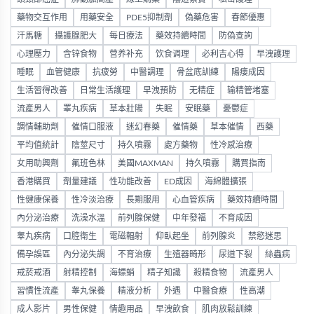
藥物交互作用
用藥安全
PDE5抑制劑
偽藥危害
春節優惠
汗馬糖
攝護腺肥大
每日療法
藥效持續時間
防偽查詢
心理壓力
含锌食物
营养补充
饮食调理
必利吉心得
早洩護理
睡眠
血管健康
抗疲勞
中醫調理
骨盆底訓練
陽痿成因
生活習得改善
日常生活護理
早洩預防
无精症
输精管堵塞
流產男人
睪丸疾病
草本壯陽
失眠
安眠藥
憂鬱症
調情輔助劑
催情口服液
迷幻春藥
催情藥
草本催情
西藥
平均值統計
陰莖尺寸
持久噴霧
處方藥物
性冷感治療
女用助興劑
氟班色林
美國MAXMAN
持久噴霧
購買指南
香港購買
劑量建議
性功能改善
ED成因
海綿體擴張
性健康保養
性冷淡治療
長期服用
心血管疾病
藥效持續時間
內分泌治療
洗澡水溫
前列腺保健
中年發福
不育成因
睾丸疾病
口腔衛生
電磁輻射
仰臥起坐
前列腺炎
禁慾迷思
備孕誤區
內分泌失調
不育治療
生殖器畸形
尿道下裂
絲蟲病
戒菸戒酒
射精控制
海螵蛸
精子知識
殺精食物
流產男人
習慣性流產
睾丸保養
精液分析
外遇
中醫食療
性高潮
成人影片
男性保健
情趣用品
早洩飲食
肌肉放鬆訓練