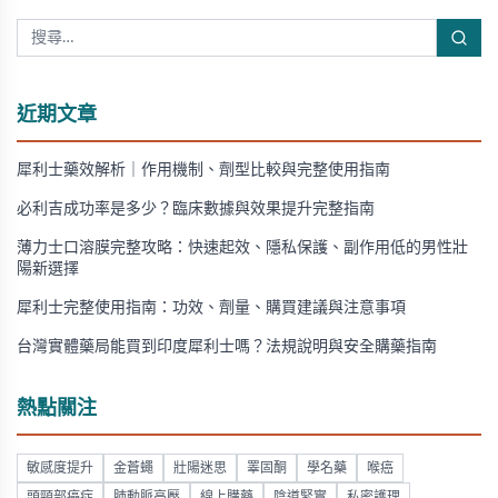
近期文章
犀利士藥效解析｜作用機制、劑型比較與完整使用指南
必利吉成功率是多少？臨床數據與效果提升完整指南
薄力士口溶膜完整攻略：快速起效、隱私保護、副作用低的男性壯
陽新選擇
犀利士完整使用指南：功效、劑量、購買建議與注意事項
台灣實體藥局能買到印度犀利士嗎？法規說明與安全購藥指南
熱點關注
敏感度提升
金蒼蠅
壯陽迷思
睪固酮
學名藥
喉癌
頭頸部癌症
肺動脈高壓
線上購藥
陰道緊實
私密護理