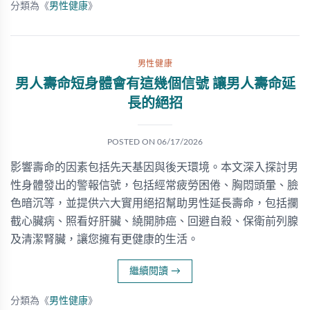
分類為《
男性健康
》
男性健康
男人壽命短身體會有這幾個信號 讓男人壽命延
長的絕招
POSTED ON
06/17/2026
影響壽命的因素包括先天基因與後天環境。本文深入探討男
性身體發出的警報信號，包括經常疲勞困倦、胸悶頭暈、臉
色暗沉等，並提供六大實用絕招幫助男性延長壽命，包括攔
截心臟病、照看好肝臟、繞開肺癌、回避自殺、保衛前列腺
及清潔腎臟，讓您擁有更健康的生活。
繼續閱讀
→
分類為《
男性健康
》