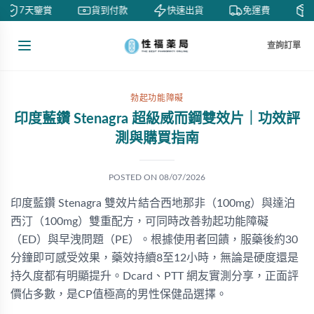
7天鑒賞
貨到付款
快速出貨
免運費
私
查詢訂單
勃起功能障礙
印度藍鑽 Stenagra 超級威而鋼雙效片｜功效評
測與購買指南
POSTED ON
08/07/2026
印度藍鑽 Stenagra 雙效片結合西地那非（100mg）與達泊
西汀（100mg）雙重配方，可同時改善勃起功能障礙
（ED）與早洩問題（PE）。根據使用者回饋，服藥後約30
分鐘即可感受效果，藥效持續8至12小時，無論是硬度還是
持久度都有明顯提升。Dcard、PTT 網友實測分享，正面評
價佔多數，是CP值極高的男性保健品選擇。