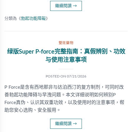
繼續閱讀
→
分類為《
勃起功能障礙
》
雙效藥物
绿版Super P-force完整指南：真假辨别、功效
与使用注意事项
POSTED ON
07/21/2026
P Force是含有西地那非与达泊西汀的复方制剂，可同时改
善勃起功能障碍与早洩问题。本文详细说明如何辨别P
Force真伪、认识其双重功效，以及使用时的注意事项，帮
助您安心选购、安全服用。
繼續閱讀
→