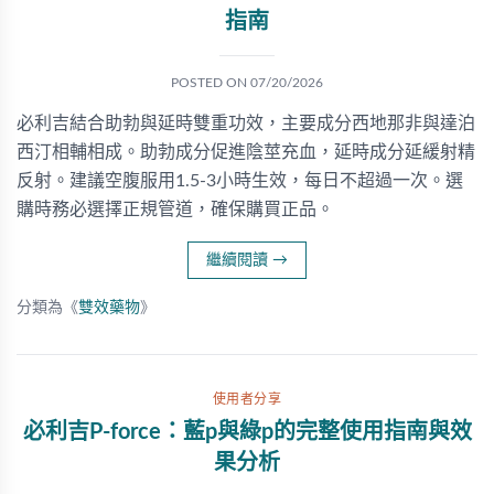
指南
POSTED ON
07/20/2026
必利吉結合助勃與延時雙重功效，主要成分西地那非與達泊
西汀相輔相成。助勃成分促進陰莖充血，延時成分延緩射精
反射。建議空腹服用1.5-3小時生效，每日不超過一次。選
購時務必選擇正規管道，確保購買正品。
繼續閱讀
→
分類為《
雙效藥物
》
使用者分享
必利吉P-force：藍p與綠p的完整使用指南與效
果分析