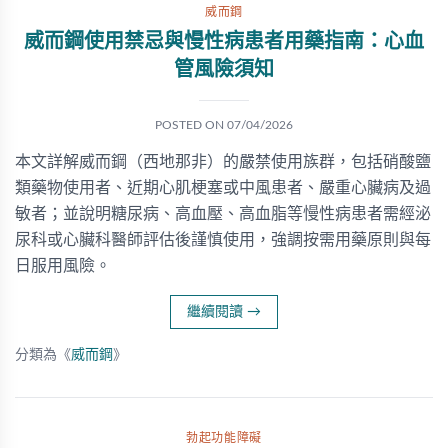
威而鋼
威而鋼使用禁忌與慢性病患者用藥指南：心血
管風險須知
POSTED ON
07/04/2026
本文詳解威而鋼（西地那非）的嚴禁使用族群，包括硝酸鹽
類藥物使用者、近期心肌梗塞或中風患者、嚴重心臟病及過
敏者；並說明糖尿病、高血壓、高血脂等慢性病患者需經泌
尿科或心臟科醫師評估後謹慎使用，強調按需用藥原則與每
日服用風險。
繼續閱讀
→
分類為《
威而鋼
》
勃起功能障礙