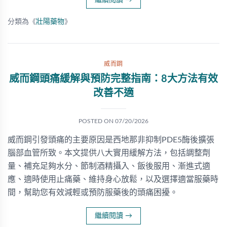
繼續閱讀
→
分類為《
壯陽藥物
》
威而鋼
威而鋼頭痛緩解與預防完整指南：8大方法有效
改善不適
POSTED ON
07/20/2026
威而鋼引發頭痛的主要原因是西地那非抑制PDE5酶後擴張
腦部血管所致。本文提供八大實用緩解方法，包括調整劑
量、補充足夠水分、節制酒精攝入、飯後服用、漸進式適
應、適時使用止痛藥、維持身心放鬆，以及選擇適當服藥時
間，幫助您有效減輕或預防服藥後的頭痛困擾。
繼續閱讀
→