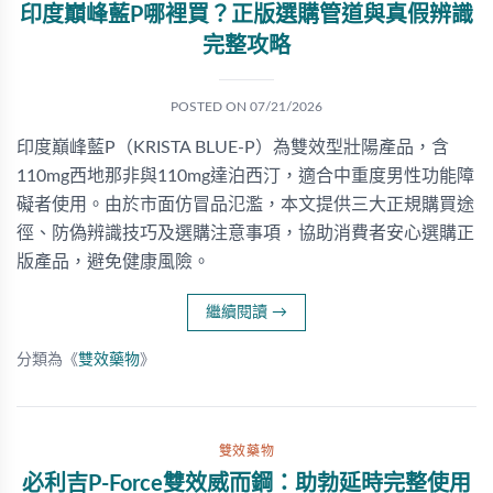
印度巔峰藍P哪裡買？正版選購管道與真假辨識
完整攻略
POSTED ON
07/21/2026
印度巔峰藍P（KRISTA BLUE-P）為雙效型壯陽產品，含
110mg西地那非與110mg達泊西汀，適合中重度男性功能障
礙者使用。由於市面仿冒品氾濫，本文提供三大正規購買途
徑、防偽辨識技巧及選購注意事項，協助消費者安心選購正
版產品，避免健康風險。
繼續閱讀
→
分類為《
雙效藥物
》
雙效藥物
必利吉P-Force雙效威而鋼：助勃延時完整使用