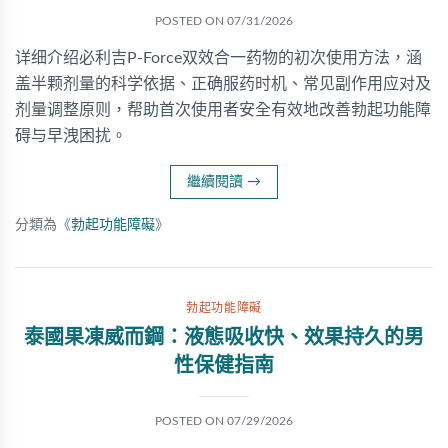
POSTED ON
07/31/2026
详细介绍必利吉P-Force双效合一药物的初次使用方法，涵
盖半颗剂量的科学依据、正确服药时机、常见副作用应对及
剂量调整原则，帮助首次使用者安全有效地改善勃起功能障
碍与早洩困扰。
繼續閱讀
→
分類為《
勃起功能障礙
》
勃起功能障礙
泰國果凍威而鋼：液態吸收快、效果持久的男
性保健指南
POSTED ON
07/29/2026