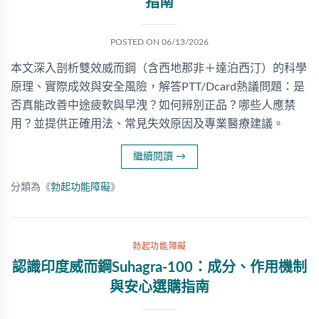
指南
POSTED ON
06/13/2026
本文深入剖析雙效威而鋼（含西地那非＋達泊西汀）的科學
原理、實際成效與安全風險，解答PTT/Dcard熱議問題：是
否真能改善中途疲軟與早洩？如何辨別正品？哪些人應禁
用？並提供正確用法、常見失效原因及專業醫療建議。
繼續閱讀
→
分類為《
勃起功能障礙
》
勃起功能障礙
認識印度威而鋼Suhagra-100：成分、作用機制
與安心選購指南