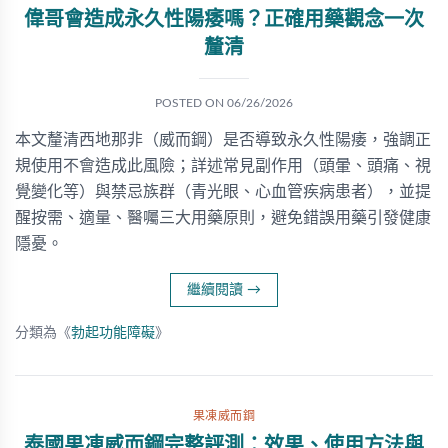
偉哥會造成永久性陽痿嗎？正確用藥觀念一次
釐清
POSTED ON
06/26/2026
本文釐清西地那非（威而鋼）是否導致永久性陽痿，強調正
規使用不會造成此風險；詳述常見副作用（頭暈、頭痛、視
覺變化等）與禁忌族群（青光眼、心血管疾病患者），並提
醒按需、適量、醫囑三大用藥原則，避免錯誤用藥引發健康
隱憂。
繼續閱讀
→
分類為《
勃起功能障礙
》
果凍威而鋼
泰國果凍威而鋼完整評測：效果、使用方法與