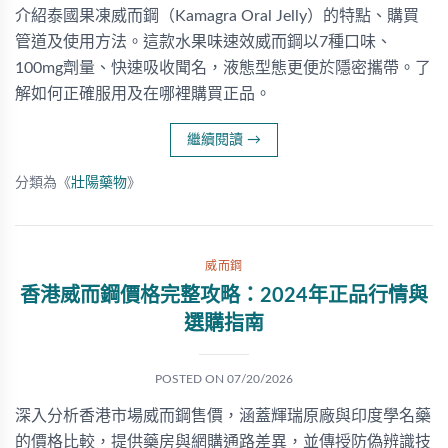
介紹泰國果凍威而鋼（Kamagra Oral Jelly）的特點、購買
管道及使用方法。這款水果味速效威而鋼以7種口味、
100mg劑量、快速吸收聞名，液態型態更便於隱密攜帶。了
解如何正確服用及在哪裡購買正品。
繼續閱讀
→
分類為《
壯陽藥物
》
威而鋼
香港威而鋼價格完整攻略：2024年正品行情與
選購指南
POSTED ON
07/20/2026
深入分析香港市場威而鋼售價，涵蓋輝瑞原廠與印度學名藥
的價格比較，提供藥房與網購通路差異，並傳授防偽辨識技