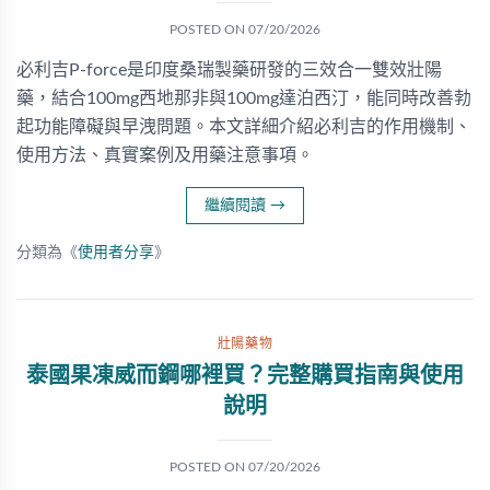
POSTED ON
07/20/2026
必利吉P-force是印度桑瑞製藥研發的三效合一雙效壯陽
藥，結合100mg西地那非與100mg達泊西汀，能同時改善勃
起功能障礙與早洩問題。本文詳細介紹必利吉的作用機制、
使用方法、真實案例及用藥注意事項。
繼續閱讀
→
分類為《
使用者分享
》
壯陽藥物
泰國果凍威而鋼哪裡買？完整購買指南與使用
說明
POSTED ON
07/20/2026