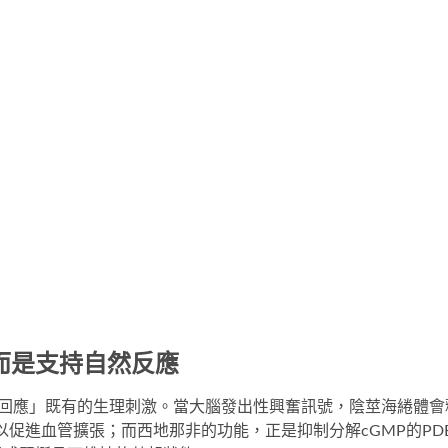
而是支持自然反應
助身體「回應」既有的生理刺激。當大腦發出性興奮訊號，陰莖海綣體會
以促進血管擴張；而西地那非的功能，正是抑制分解cGMP的PDE