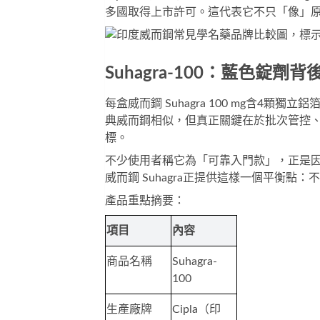
多國取得上市許可。這代表它不只「像」
Suhagra-100：藍色錠劑
每盒
威而鋼 Suhagra 100 mg
含4顆獨立鋁
典威而鋼相似，但真正關鍵在於批次管控
標。
不少使用者稱它為「可靠入門款」，正是因
威而鋼 Suhagra
正提供這樣一個平衡點：不
產品重點摘要：
項目
內容
商品名稱
Suhagra-
100
生產廠牌
Cipla（印