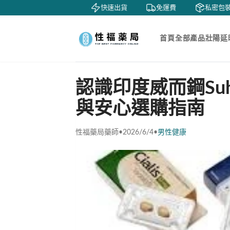
賞
貨到付款
快速出貨
免運費
私密包裝
首頁
全部產品
壯陽延
認識印度威而鋼Suh
與安心選購指南
性福藥局藥師
•
2026/6/4
•
男性健康