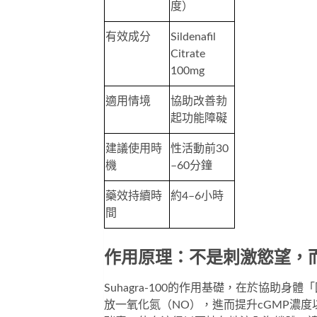
度）
有效成分
Sildenafil 
Citrate 
100mg
適用情境
協助改善勃
起功能障礙
建議使用時
性活動前30
機
–60分鐘
藥效持續時
約4–6小時
間
作用原理：不是刺激慾望，
Suhagra-100的作用基礎，在於協
放一氧化氮（NO），進而提升cGMP濃度