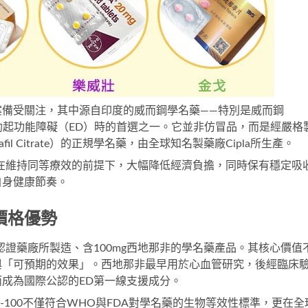
案備受關注，其中源自印度的威而鋼學名藥——特別是
威而鋼 
勃起功能障礙（ED）時的首選之一。它並非仿冒品，而是經嚴格
il Citrate）的正規學名藥，由全球知名製藥廠Cipla所生產。
在維持同等療效的前提下，大幅降低經濟負擔，同時保有穩定吸
自身健康節奏。
價格優勢
認證藥廠所製造、含100mg西地那非的學名藥產品。其核心價值
與「可預期的效果」。西地那非最早用於心血管研究，後經臨床
成為國際公認的ED第一線支援成分。
gra-100不僅符合WHO與FDA對學名藥的生物等效性標準，更在全