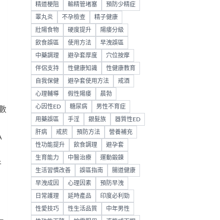
精道梗阻
輸精管堵塞
預防少精症
睪丸炎
不孕檢查
精子健康
壯陽食物
硬度提升
陽痿分級
飲食誤區
使用方法
早洩誤區
中藥調理
避孕套厚度
穴位按摩
伴侶支持
性健康知識
性健康教育
自我保健
避孕套使用方法
戒酒
心理輔導
假性陽痿
晨勃
心因性ED
糖尿病
男性不育症
數
用藥誤區
手淫
銀髮族
器質性ED
肝病
戒菸
預防方法
營養補充
A
性功能提升
飲食調理
避孕套
生育能力
中醫治療
運動鍛鍊
干
生活習慣改善
誤區指南
腸道健康
早洩成因
心理因素
預防早洩
日常護理
延時產品
印度必利勁
性愛技巧
性生活品質
中年男性