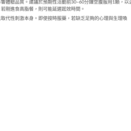
響體驗品質。建議於預期性活動前30–60分鐘空腹服用1顆，以
，若剛進食高脂餐，則可能延遲起效時間。
法取代性刺激本身。即使按時服藥，若缺乏足夠的心理與生理喚