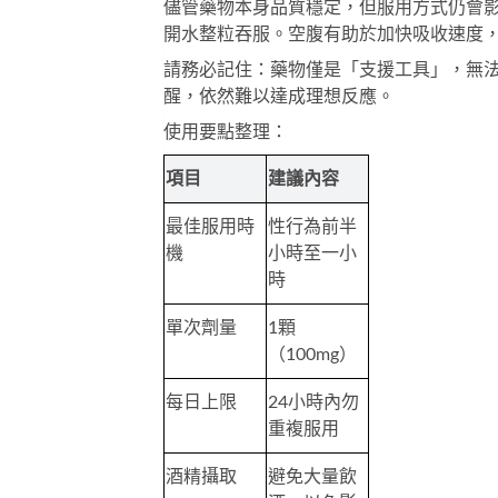
儘管藥物本身品質穩定，但服用方式仍會影
開水整粒吞服。空腹有助於加快吸收速度
請務必記住：藥物僅是「支援工具」，無
醒，依然難以達成理想反應。
使用要點整理：
項目
建議內容
最佳服用時
性行為前半
機
小時至一小
時
單次劑量
1顆
（100mg）
每日上限
24小時內勿
重複服用
酒精攝取
避免大量飲