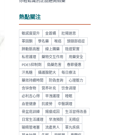
你輕鬆識別正品避開假藥
熱點關注
敏感度提升
金蒼蠅
壯陽迷思
睪固酮
學名藥
喉癌
頭頸部癌症
肺動脈高壓
線上購藥
陰道緊實
私密護理
藥物交互作用
用藥安全
PDE5抑制劑
偽藥危害
春節優惠
汗馬糖
攝護腺肥大
每日療法
藥效持續時間
防偽查詢
心理壓力
含锌食物
营养补充
饮食调理
必利吉心得
早洩護理
睡眠
血管健康
抗疲勞
中醫調理
骨盆底訓練
陽痿成因
生活習得改善
日常生活護理
早洩預防
无精症
输精管堵塞
流產男人
睪丸疾病