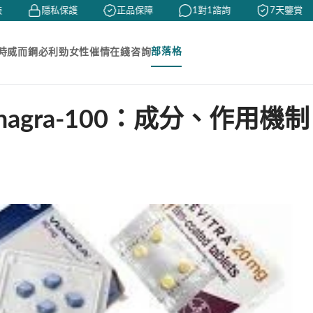
隱私保護
正品保障
1對1諮詢
7天鑒賞
部落格
時
威而鋼
必利勁
女性催情
在綫咨詢
agra-100：成分、作用機制