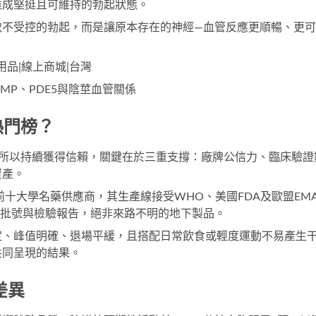
達成堅挺且可維持的勃起狀態。
致不受控的勃起，而是讓原本存在的神經—血管反應更順暢、更可
|成人用品|線上商城|台灣
居熱門榜？
100之所以持續獲得信賴，關鍵在於三重支撐：廠牌公信力、臨床驗證
資產。
球前十大學名藥供應商，其生產線接受WHO、美國FDA及歐盟EM
批號與檢驗報告，絕非來路不明的地下製品。
定、峰值明確、退場平緩，且搭配日常飲食或輕度運動不易產生
共同呈現的結果。
差異