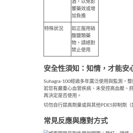
酒，以免影
響藥效或增
加負擔
特殊狀況
如正服用硝
酸鹽類藥
物，請絕對
禁止使用
安全性須知：知情，才能安
Suhagra-100經過多年廣泛使用與
若您有嚴重心血管疾病、未受控高血壓、
再決定是否使用。
切勿自行提高劑量或與其他PDE5抑制劑
常見反應與應對方式