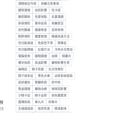
酒精相互作用
用藥注意事項
體質調理
自慰影響
性冷感
親密關係
性愛地點
夫妻溝通
疾病預防
壽命延長
用藥禁忌
前列腺痛
健康檢查
含鋅食物
肥胖預防
體重管理
陽痿改善方法
性功能衰退
免疫性不育
隱睾症
性功能障礙
壯陽方法
冷熱水交替浴
電腦使用
遺精調理
血精
精囊炎
備孕指南
高溫影響
藥物影響生育
無精症
精子密度
先天性畸形
精子過多症
黑色水果
泌尿系統感染
症狀識別
腎臟疾病
房中術
腎虛調理
藥物治療
咖啡因影響
少精子症
精子品質
染色體異常
釋
遺傳疾病
睾丸炎
附睾炎
5
生殖道感染
吸菸危害
精液氣味