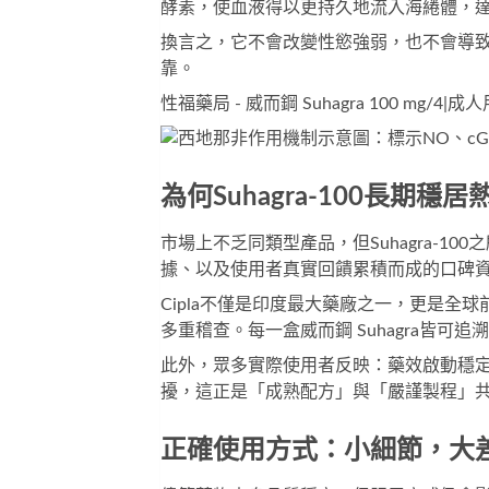
酵素，使血液得以更持久地流入海綣體，
換言之，它不會改變性慾強弱，也不會導
靠。
性福藥局 - 威而鋼 Suhagra 100 mg/4
為何Suhagra-100長期穩
市場上不乏同類型產品，但Suhagra-
據、以及使用者真實回饋累積而成的口碑
Cipla不僅是印度最大藥廠之一，更是全
多重稽查。每一盒
威而鋼 Suhagra
皆可追溯
此外，眾多實際使用者反映：藥效啟動穩
擾，這正是「成熟配方」與「嚴謹製程」
正確使用方式：小細節，大