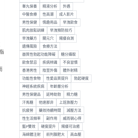
睾丸保養
精液分析
外遇
中醫食療
性高潮
成人影片
男性保健
情趣用品
早洩飲食
肌肉放鬆訓練
早洩預防技巧
早洩藥方
關元穴
陽痿自測
經
遺傳風險
食療方法
指
器質性勃起功能障礙
糖分攝取
飲食禁忌
疾病辨識
不良習慣
而
香港男性
陰莖外傷
體外射精
功能性食物
性愛品質提升
勃起硬度
神經系統疾病
年齡層分析
男性保健品
延時助勃
精力糖
汗馬糖
他達那非
上班族壓力
抗疲勞
藥效持續時間
減壓方法
性生活頻率
副作用
威而钢心得
藍P雙效
硬度提升
陽痿可治癒
海綿體注射
前列腺肥大
高血壓