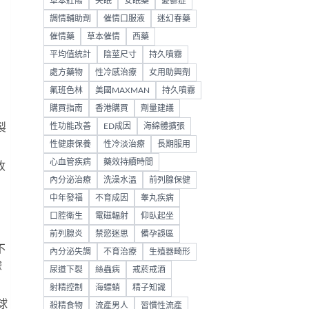
草本壯陽
失眠
安眠藥
憂鬱症
調情輔助劑
催情口服液
迷幻春藥
催情藥
草本催情
西藥
平均值統計
陰莖尺寸
持久噴霧
處方藥物
性冷感治療
女用助興劑
氟班色林
美國MAXMAN
持久噴霧
購買指南
香港購買
劑量建議
製
性功能改善
ED成因
海綿體擴張
性健康保養
性冷淡治療
長期服用
心血管疾病
藥效持續時間
收
內分泌治療
洗澡水溫
前列腺保健
中年發福
不育成因
睾丸疾病
口腔衛生
電磁輻射
仰臥起坐
前列腺炎
禁慾迷思
備孕誤區
不
內分泌失調
不育治療
生殖器畸形
驗
尿道下裂
絲蟲病
戒菸戒酒
射精控制
海螵蛸
精子知識
球
殺精食物
流產男人
習慣性流產