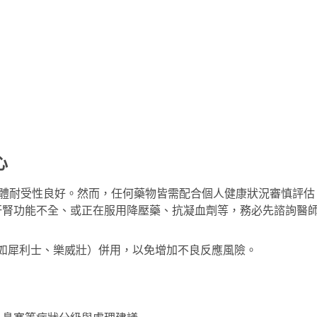
心
監測，整體耐受性良好。然而，任何藥物皆需配合個人健康狀況審慎評估
肝腎功能不全、或正在服用降壓藥、抗凝血劑等，務必先諮詢醫
（如犀利士、樂威壯）併用，以免增加不良反應風險。