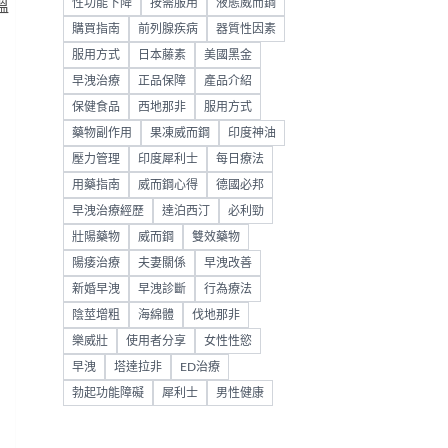
性功能下降
按需服用
液態威而鋼
溫
購買指南
前列腺疾病
器質性因素
服用方式
日本藤素
美國黑金
早洩治療
正品保障
產品介紹
保健食品
西地那非
服用方式
藥物副作用
果凍威而鋼
印度神油
壓力管理
印度犀利士
每日療法
用藥指南
威而鋼心得
德國必邦
早洩治療經歷
達泊西汀
必利勁
壯陽藥物
威而鋼
雙效藥物
陽痿治療
夫妻關係
早洩改善
新婚早洩
早洩診斷
行為療法
陰莖增粗
海綿體
伐地那非
樂威壯
使用者分享
女性性慾
早洩
塔達拉非
ED治療
勃起功能障礙
犀利士
男性健康