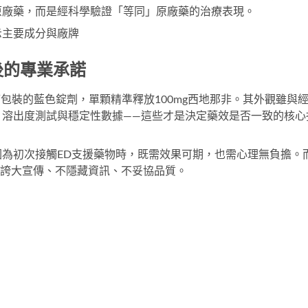
原廠藥，而是經科學驗證「等同」原廠藥的治療表現。
背後的專業承諾
箔包裝的藍色錠劑，單顆精準釋放100mg西地那非。其外觀雖與
、溶出度測試與穩定性數據——這些才是決定藥效是否一致的核心
為初次接觸ED支援藥物時，既需效果可期，也需心理無負擔。
誇大宣傳、不隱藏資訊、不妥協品質。