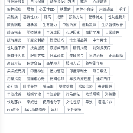
性健康教育
自我保健
避孕套使用方法
戒酒
心理輔導
假性陽痿
晨勃
心因性ED
糖尿病
男性不育症
用藥誤區
手淫
銀髮族
器質性ED
肝病
戒菸
預防方法
營養補充
性功能提升
飲食調理
避孕套
生育能力
中醫治療
運動鍛鍊
生活習慣改善
誤區指南
腸道健康
早洩成因
心理因素
預防早洩
日常護理
延時產品
印度必利勁
性愛技巧
性生活品質
中年男性
性功能下降
按需服用
液態威而鋼
購買指南
前列腺疾病
器質性因素
服用方式
日本藤素
美國黑金
早洩治療
正品保障
產品介紹
保健食品
西地那非
服用方式
藥物副作用
果凍威而鋼
印度神油
壓力管理
印度犀利士
每日療法
用藥指南
威而鋼心得
德國必邦
早洩治療經歷
達泊西汀
必利勁
壯陽藥物
威而鋼
雙效藥物
陽痿治療
夫妻關係
早洩改善
新婚早洩
早洩診斷
行為療法
陰莖增粗
海綿體
伐地那非
樂威壯
使用者分享
女性性慾
早洩
塔達拉非
ED治療
勃起功能障礙
犀利士
男性健康