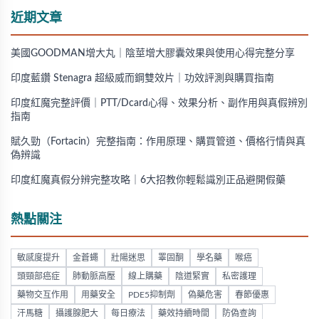
近期文章
美國GOODMAN增大丸｜陰莖增大膠囊效果與使用心得完整分享
印度藍鑽 Stenagra 超級威而鋼雙效片｜功效評測與購買指南
印度紅魔完整評價｜PTT/Dcard心得、效果分析、副作用與真假辨別
指南
賦久勁（Fortacin）完整指南：作用原理、購買管道、價格行情與真
偽辨識
印度紅魔真假分辨完整攻略｜6大招教你輕鬆識別正品避開假藥
熱點關注
敏感度提升
金蒼蠅
壯陽迷思
睪固酮
學名藥
喉癌
頭頸部癌症
肺動脈高壓
線上購藥
陰道緊實
私密護理
藥物交互作用
用藥安全
PDE5抑制劑
偽藥危害
春節優惠
汗馬糖
攝護腺肥大
每日療法
藥效持續時間
防偽查詢