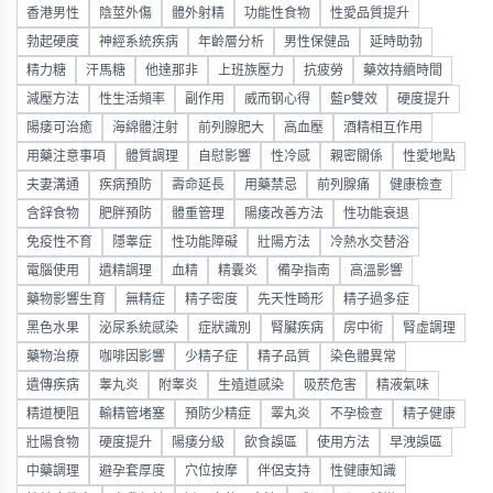
香港男性
陰莖外傷
體外射精
功能性食物
性愛品質提升
勃起硬度
神經系統疾病
年齡層分析
男性保健品
延時助勃
精力糖
汗馬糖
他達那非
上班族壓力
抗疲勞
藥效持續時間
減壓方法
性生活頻率
副作用
威而钢心得
藍P雙效
硬度提升
陽痿可治癒
海綿體注射
前列腺肥大
高血壓
酒精相互作用
用藥注意事項
體質調理
自慰影響
性冷感
親密關係
性愛地點
夫妻溝通
疾病預防
壽命延長
用藥禁忌
前列腺痛
健康檢查
含鋅食物
肥胖預防
體重管理
陽痿改善方法
性功能衰退
免疫性不育
隱睾症
性功能障礙
壯陽方法
冷熱水交替浴
電腦使用
遺精調理
血精
精囊炎
備孕指南
高溫影響
藥物影響生育
無精症
精子密度
先天性畸形
精子過多症
黑色水果
泌尿系統感染
症狀識別
腎臟疾病
房中術
腎虛調理
藥物治療
咖啡因影響
少精子症
精子品質
染色體異常
遺傳疾病
睾丸炎
附睾炎
生殖道感染
吸菸危害
精液氣味
精道梗阻
輸精管堵塞
預防少精症
睪丸炎
不孕檢查
精子健康
壯陽食物
硬度提升
陽痿分級
飲食誤區
使用方法
早洩誤區
中藥調理
避孕套厚度
穴位按摩
伴侶支持
性健康知識