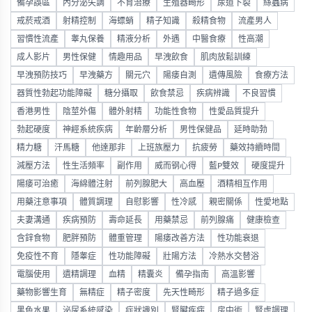
備孕誤區
內分泌失調
不育治療
生殖器畸形
尿道下裂
絲蟲病
戒菸戒酒
射精控制
海螵蛸
精子知識
殺精食物
流產男人
習慣性流產
睾丸保養
精液分析
外遇
中醫食療
性高潮
成人影片
男性保健
情趣用品
早洩飲食
肌肉放鬆訓練
早洩預防技巧
早洩藥方
關元穴
陽痿自測
遺傳風險
食療方法
器質性勃起功能障礙
糖分攝取
飲食禁忌
疾病辨識
不良習慣
香港男性
陰莖外傷
體外射精
功能性食物
性愛品質提升
勃起硬度
神經系統疾病
年齡層分析
男性保健品
延時助勃
精力糖
汗馬糖
他達那非
上班族壓力
抗疲勞
藥效持續時間
減壓方法
性生活頻率
副作用
威而钢心得
藍P雙效
硬度提升
陽痿可治癒
海綿體注射
前列腺肥大
高血壓
酒精相互作用
用藥注意事項
體質調理
自慰影響
性冷感
親密關係
性愛地點
夫妻溝通
疾病預防
壽命延長
用藥禁忌
前列腺痛
健康檢查
含鋅食物
肥胖預防
體重管理
陽痿改善方法
性功能衰退
免疫性不育
隱睾症
性功能障礙
壯陽方法
冷熱水交替浴
電腦使用
遺精調理
血精
精囊炎
備孕指南
高溫影響
藥物影響生育
無精症
精子密度
先天性畸形
精子過多症
黑色水果
泌尿系統感染
症狀識別
腎臟疾病
房中術
腎虛調理