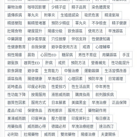
藥物治療
咖啡因影響
少精子症
精子品質
染色體異常
遺傳疾病
睾丸炎
附睾炎
生殖道感染
吸菸危害
精液氣味
精道梗阻
輸精管堵塞
預防少精症
睪丸炎
不孕檢查
精子健康
壯陽食物
硬度提升
陽痿分級
飲食誤區
使用方法
早洩誤區
中藥調理
避孕套厚度
穴位按摩
伴侶支持
性健康知識
性健康教育
自我保健
避孕套使用方法
戒酒
心理輔導
假性陽痿
晨勃
心因性ED
糖尿病
男性不育症
用藥誤區
手淫
銀髮族
器質性ED
肝病
戒菸
預防方法
營養補充
性功能提升
飲食調理
避孕套
生育能力
中醫治療
運動鍛鍊
生活習慣改善
誤區指南
腸道健康
早洩成因
心理因素
預防早洩
日常護理
延時產品
印度必利勁
性愛技巧
性生活品質
中年男性
性功能下降
按需服用
液態威而鋼
購買指南
前列腺疾病
器質性因素
服用方式
日本藤素
美國黑金
早洩治療
正品保障
產品介紹
保健食品
西地那非
服用方式
藥物副作用
果凍威而鋼
印度神油
壓力管理
印度犀利士
每日療法
用藥指南
威而鋼心得
德國必邦
早洩治療經歷
達泊西汀
必利勁
壯陽藥物
威而鋼
雙效藥物
陽痿治療
夫妻關係