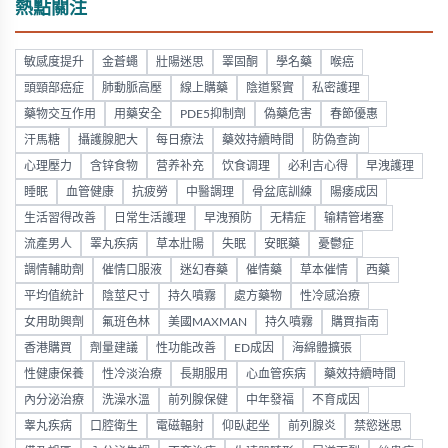
熱點關注
敏感度提升
金蒼蠅
壯陽迷思
睪固酮
學名藥
喉癌
頭頸部癌症
肺動脈高壓
線上購藥
陰道緊實
私密護理
藥物交互作用
用藥安全
PDE5抑制劑
偽藥危害
春節優惠
汗馬糖
攝護腺肥大
每日療法
藥效持續時間
防偽查詢
心理壓力
含锌食物
营养补充
饮食调理
必利吉心得
早洩護理
睡眠
血管健康
抗疲勞
中醫調理
骨盆底訓練
陽痿成因
生活習得改善
日常生活護理
早洩預防
无精症
输精管堵塞
流產男人
睪丸疾病
草本壯陽
失眠
安眠藥
憂鬱症
調情輔助劑
催情口服液
迷幻春藥
催情藥
草本催情
西藥
平均值統計
陰莖尺寸
持久噴霧
處方藥物
性冷感治療
女用助興劑
氟班色林
美國MAXMAN
持久噴霧
購買指南
香港購買
劑量建議
性功能改善
ED成因
海綿體擴張
性健康保養
性冷淡治療
長期服用
心血管疾病
藥效持續時間
內分泌治療
洗澡水溫
前列腺保健
中年發福
不育成因
睾丸疾病
口腔衛生
電磁輻射
仰臥起坐
前列腺炎
禁慾迷思