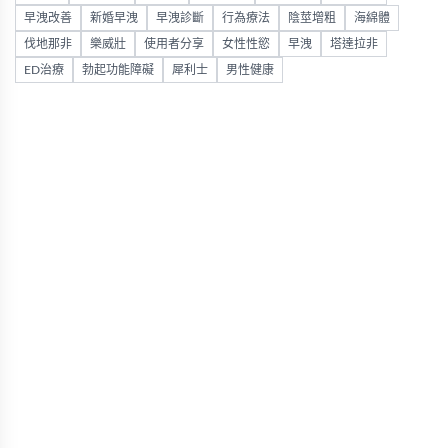
早洩改善
新婚早洩
早洩診斷
行為療法
陰莖增粗
海綿體
伐地那非
樂威壯
使用者分享
女性性慾
早洩
塔達拉非
ED治療
勃起功能障礙
犀利士
男性健康