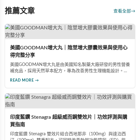
推薦文章
查看全部
→
美國GOODMAN增大丸｜陰莖增大膠囊效果與使用心
得完整分享
美國GOODMAN增大丸是由美國知名製藥大廠研發的男性營養
補充品，採用天然草本配方，專為改善男性生理機能設計。根
據使用者回饋，平均可增加陰莖長度2-5公分，圍度提升
READ MORE →
25%-30%，同時改善陽痿、早洩等性功能障礙。每日1-2粒，
90天完整療程即可達到理想效果並建立長期保健基礎。
印度藍鑽 Stenagra 超級威而鋼雙效片｜功效評測與購
買指南
印度藍鑽 Stenagra 雙效片結合西地那非（100mg）與達泊西