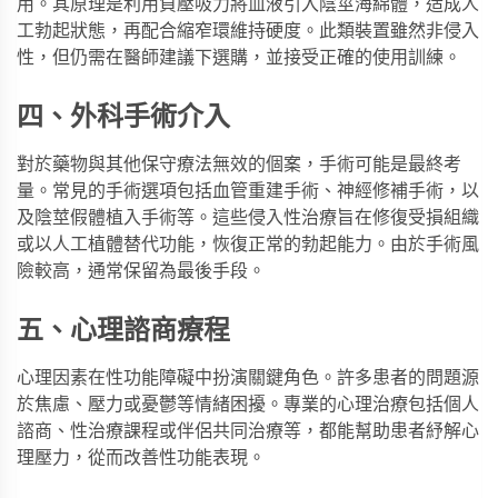
用。其原理是利用負壓吸力將血液引入陰莖海綿體，造成人
工勃起狀態，再配合縮窄環維持硬度。此類裝置雖然非侵入
性，但仍需在醫師建議下選購，並接受正確的使用訓練。
四、外科手術介入
對於藥物與其他保守療法無效的個案，手術可能是最終考
量。常見的手術選項包括血管重建手術、神經修補手術，以
及陰莖假體植入手術等。這些侵入性治療旨在修復受損組織
或以人工植體替代功能，恢復正常的勃起能力。由於手術風
險較高，通常保留為最後手段。
五、心理諮商療程
心理因素在性功能障礙中扮演關鍵角色。許多患者的問題源
於焦慮、壓力或憂鬱等情緒困擾。專業的心理治療包括個人
諮商、性治療課程或伴侶共同治療等，都能幫助患者紓解心
理壓力，從而改善性功能表現。