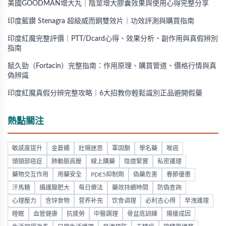
美國GOODMAN增大丸｜陰莖增大膠囊效果與使用心得完整分享
印度藍鑽 Stenagra 超級威而鋼雙效片｜功效評測與購買指南
印度紅魔完整評價｜PTT/Dcard心得、效果分析、副作用與真假辨別
指南
賦久勁（Fortacin）完整指南：作用原理、購買管道、價格行情與真
偽辨識
印度紅魔真假分辨完整攻略｜6大招教你輕鬆識別正品避開假藥
熱點關注
敏感度提升
金蒼蠅
壯陽迷思
睪固酮
學名藥
喉癌
頭頸部癌症
肺動脈高壓
線上購藥
陰道緊實
私密護理
藥物交互作用
用藥安全
PDE5抑制劑
偽藥危害
春節優惠
汗馬糖
攝護腺肥大
每日療法
藥效持續時間
防偽查詢
心理壓力
含锌食物
营养补充
饮食调理
必利吉心得
早洩護理
睡眠
血管健康
抗疲勞
中醫調理
骨盆底訓練
陽痿成因