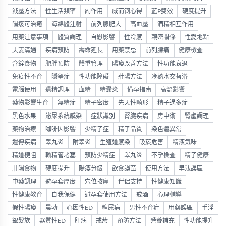
減壓方法
性生活頻率
副作用
威而钢心得
藍P雙效
硬度提升
陽痿可治癒
海綿體注射
前列腺肥大
高血壓
酒精相互作用
用藥注意事項
體質調理
自慰影響
性冷感
親密關係
性愛地點
夫妻溝通
疾病預防
壽命延長
用藥禁忌
前列腺痛
健康檢查
含鋅食物
肥胖預防
體重管理
陽痿改善方法
性功能衰退
免疫性不育
隱睾症
性功能障礙
壯陽方法
冷熱水交替浴
電腦使用
遺精調理
血精
精囊炎
備孕指南
高溫影響
藥物影響生育
無精症
精子密度
先天性畸形
精子過多症
黑色水果
泌尿系統感染
症狀識別
腎臟疾病
房中術
腎虛調理
藥物治療
咖啡因影響
少精子症
精子品質
染色體異常
遺傳疾病
睾丸炎
附睾炎
生殖道感染
吸菸危害
精液氣味
精道梗阻
輸精管堵塞
預防少精症
睪丸炎
不孕檢查
精子健康
壯陽食物
硬度提升
陽痿分級
飲食誤區
使用方法
早洩誤區
中藥調理
避孕套厚度
穴位按摩
伴侶支持
性健康知識
性健康教育
自我保健
避孕套使用方法
戒酒
心理輔導
假性陽痿
晨勃
心因性ED
糖尿病
男性不育症
用藥誤區
手淫
銀髮族
器質性ED
肝病
戒菸
預防方法
營養補充
性功能提升