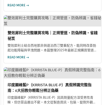
度。本文提供完整四步驟使用指南，從劑量控制到按摩吸收手
READ MORE →
法，協助使用者找到最適合個人體質的用量，搭配正品購買管
道與常見錯誤修正建議，助您安全有效地提升親密生活品質。
雙效犀利士完整購買攻略｜正規管道・防偽辨識・省錢
祕笈
雙效犀利士結合西地那非與達泊西汀雙重配方，能同時改善勃
起功能障礙與早洩問題。本篇整理2025年最新正規購買管道、
價格分析、防偽驗證方法及省錢優惠資訊，幫助您避開市面上
READ MORE →
超過65%的假貨陷阱，選購100%正品雙效犀利士。
印度巔峰藍P（KRRISTA BLUE-P）真假辨識完整指
南：6大招教你輕鬆分辨正偽藥
印度巔峰藍P（KRRISTA BLUE-P）因高劑量配方深受男性青
睞，但仿冒品層出不窮。本文從製造資訊、包裝、錠劑外觀、