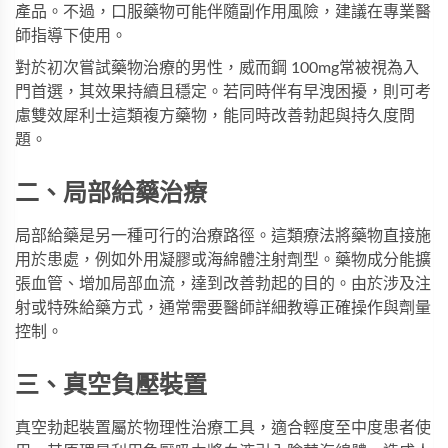
產品。不過，口服藥物可能伴隨副作用風險，建議在專業醫
師指導下使用。
對於初次嘗試藥物治療的男性，
威而鋼 100mg
常被視為入
門首選，其效果持續且穩定。若同時伴有早洩困擾，則可考
慮
雙效犀利士
這類複方藥物，能同時改善勃起與持久度問
題。
二、局部給藥治療
局部給藥是另一種可行的治療路徑。這類療法將藥物直接施
用於患處，例如外用凝膠或海綿體注射劑型。藥物成分能擴
張血管、增加局部血流，達到改善勃起的目的。由於涉及注
射或特殊給藥方式，通常需要醫師詳細教導正確操作與劑量
控制。
三、真空負壓裝置
真空勃起裝置屬於物理性治療工具，適合輕度至中度患者使