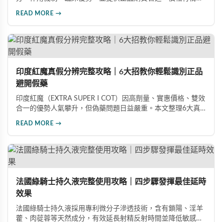
較及真偽辨識技巧，幫助您安心選購、安心使用。
READ MORE →
印度紅魔真假分辨完整攻略｜6大招教你輕鬆識別正品
避開假藥
印度紅魔（EXTRA SUPER I COT）因高劑量、實惠價格、雙效
合一的優勢人氣攀升，但偽藥問題日益嚴重。本文整理6大真
假分辨要點，從外包裝、防偽標籤、藥錠特徵、購買管道到價
READ MORE →
格分析，協助消費者輕鬆識別正品，保障用藥安全與效果。
法國綠騎士持久液完整使用攻略｜四步驟發揮最佳延時
效果
法國綠騎士持久液採用專利微分子滲透技術，含有鎖陽、淫羊
藿、肉蓯蓉等天然成分，有效延長射精反射時間並降低敏感