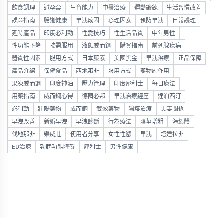
飲食調理
避孕套
生育能力
中醫治療
運動鍛鍊
生活習慣改善
誤區指南
腸道健康
早洩成因
心理因素
預防早洩
日常護理
延時產品
印度必利勁
性愛技巧
性生活品質
中年男性
性功能下降
按需服用
液態威而鋼
購買指南
前列腺疾病
器質性因素
服用方式
日本藤素
美國黑金
早洩治療
正品保障
產品介紹
保健食品
西地那非
服用方式
藥物副作用
果凍威而鋼
印度神油
壓力管理
印度犀利士
每日療法
用藥指南
威而鋼心得
德國必邦
早洩治療經歷
達泊西汀
必利勁
壯陽藥物
威而鋼
雙效藥物
陽痿治療
夫妻關係
早洩改善
新婚早洩
早洩診斷
行為療法
陰莖增粗
海綿體
伐地那非
樂威壯
使用者分享
女性性慾
早洩
塔達拉非
ED治療
勃起功能障礙
犀利士
男性健康