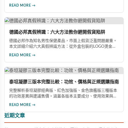
體感反應、防偽驗證、價格區間等六大面向，詳細解析如何精
READ MORE →
準辨識真假，幫助您安心選購、放心使用，避免健康風險。
德國必邦真假辨識：六大方法教你避開假貨陷阱
德國必邦作為知名男性保健產品，市面上假貨泛濫問題嚴重。
本文詳細介紹六大真假辨識方法：從外盒包裝的LOGO燙金工
藝、說明書與生產地資訊、藥錠的「HY」刻印與六角星芒造
READ MORE →
型、瓶身玻璃與瓶蓋品質，到購買來源管道及實際服用體感，
全方位教您如何辨別真偽，避免購買無效甚至危害健康的假冒
產品。
泰坦凝膠三版本完整比較：功效、價格與正規選購指南
完整解析泰坦凝膠經典版、紅色加強版、金色旗艦版三種版本
的功效差異與建議售價。涵蓋各版本主要成分、使用效果與適
用對象，幫助你選擇最適合的產品，並了解正規購買管道與售
READ MORE →
後保障。
近期文章