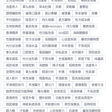
生活習得改善
日常生活護理
早洩預防
无精症
输精管堵塞
流產男人
睪丸疾病
草本壯陽
失眠
安眠藥
憂鬱症
調情輔助劑
催情口服液
迷幻春藥
催情藥
草本催情
西藥
平均值統計
陰莖尺寸
持久噴霧
處方藥物
性冷感治療
女用助興劑
氟班色林
美國MAXMAN
持久噴霧
購買指南
香港購買
劑量建議
性功能改善
ED成因
海綿體擴張
性健康保養
性冷淡治療
長期服用
心血管疾病
藥效持續時間
內分泌治療
洗澡水溫
前列腺保健
中年發福
不育成因
睾丸疾病
口腔衛生
電磁輻射
仰臥起坐
前列腺炎
禁慾迷思
備孕誤區
內分泌失調
不育治療
生殖器畸形
尿道下裂
絲蟲病
戒菸戒酒
射精控制
海螵蛸
精子知識
殺精食物
流產男人
習慣性流產
睾丸保養
精液分析
外遇
中醫食療
性高潮
成人影片
男性保健
情趣用品
早洩飲食
肌肉放鬆訓練
早洩預防技巧
早洩藥方
關元穴
陽痿自測
遺傳風險
食療方法
器質性勃起功能障礙
糖分攝取
飲食禁忌
疾病辨識
不良習慣
香港男性
陰莖外傷
體外射精
功能性食物
性愛品質提升
勃起硬度
神經系統疾病
年齡層分析
男性保健品
延時助勃
精力糖
汗馬糖
他達那非
上班族壓力
抗疲勞
藥效持續時間