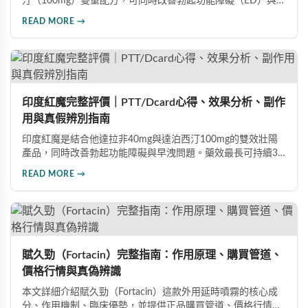
汀（100mg）雙重配方，可同時改善勃起功能障礙（ED）與早
洩問題（PE）。根據使用者回饋，服藥後約30分鐘即可感受效
READ MORE →
果，藥效持續8至12小時，無論是硬度還是持久度都有明顯提
升。Dcard、PTT 網友實測分享，正面評價佔多數，是CP值極
高的男性保健品選擇。
印度紅魔完整評價｜PTT/Dcard心得、效果分析、副作
用與真假辨別指南
印度紅魔是結合他達拉非40mg與達泊西汀100mg的雙效壯陽
產品，同時改善勃起功能障礙與早洩問題。藥效最長可持續36
小時，價格僅為威而鋼的三分之一。90%使用者給予正面評
READ MORE →
價，常見副作用為輕微頭痛（7%）。本文整理超過120則網友
心得，幫助你了解真實效果、識別假貨與選擇正規購買管道。
賦久勁（Fortacin）完整指南：作用原理、購買管道、
價格行情與真偽辨識
本文詳細介紹賦久勁（Fortacin）這款外用延時噴霧的核心成
分、作用機制、臨床優勢，並提供正品購買管道、價格行情比