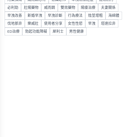
必利勁
壯陽藥物
威而鋼
雙效藥物
陽痿治療
夫妻關係
早洩改善
新婚早洩
早洩診斷
行為療法
陰莖增粗
海綿體
伐地那非
樂威壯
使用者分享
女性性慾
早洩
塔達拉非
ED治療
勃起功能障礙
犀利士
男性健康