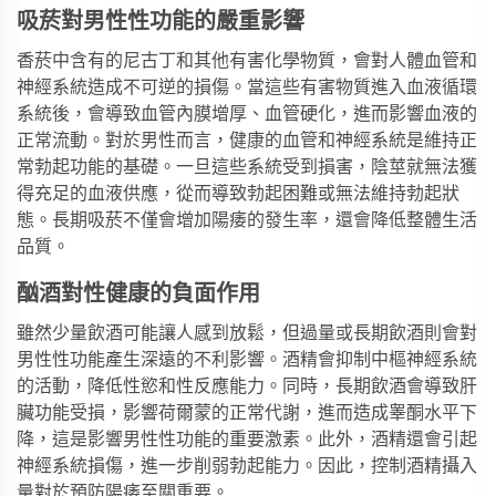
吸菸對男性性功能的嚴重影響
香菸中含有的尼古丁和其他有害化學物質，會對人體血管和
神經系統造成不可逆的損傷。當這些有害物質進入血液循環
系統後，會導致血管內膜增厚、血管硬化，進而影響血液的
正常流動。對於男性而言，健康的血管和神經系統是維持正
常勃起功能的基礎。一旦這些系統受到損害，陰莖就無法獲
得充足的血液供應，從而導致勃起困難或無法維持勃起狀
態。長期吸菸不僅會增加陽痿的發生率，還會降低整體生活
品質。
酗酒對性健康的負面作用
雖然少量飲酒可能讓人感到放鬆，但過量或長期飲酒則會對
男性性功能產生深遠的不利影響。酒精會抑制中樞神經系統
的活動，降低性慾和性反應能力。同時，長期飲酒會導致肝
臟功能受損，影響荷爾蒙的正常代謝，進而造成睾酮水平下
降，這是影響男性性功能的重要激素。此外，酒精還會引起
神經系統損傷，進一步削弱勃起能力。因此，控制酒精攝入
量對於預防陽痿至關重要。