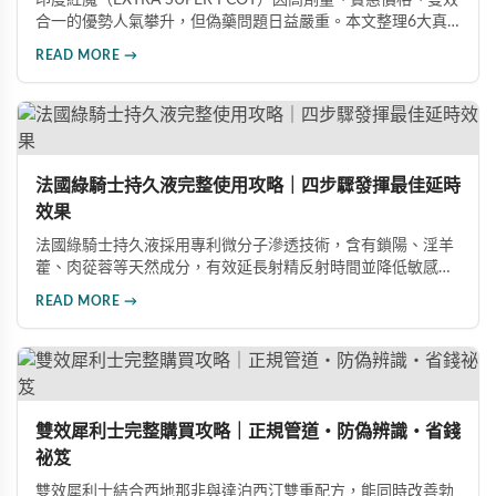
印度紅魔（EXTRA SUPER I COT）因高劑量、實惠價格、雙效
合一的優勢人氣攀升，但偽藥問題日益嚴重。本文整理6大真
假分辨要點，從外包裝、防偽標籤、藥錠特徵、購買管道到價
READ MORE →
格分析，協助消費者輕鬆識別正品，保障用藥安全與效果。
法國綠騎士持久液完整使用攻略｜四步驟發揮最佳延時
效果
法國綠騎士持久液採用專利微分子滲透技術，含有鎖陽、淫羊
藿、肉蓯蓉等天然成分，有效延長射精反射時間並降低敏感
度。本文提供完整四步驟使用指南，從劑量控制到按摩吸收手
READ MORE →
法，協助使用者找到最適合個人體質的用量，搭配正品購買管
道與常見錯誤修正建議，助您安全有效地提升親密生活品質。
雙效犀利士完整購買攻略｜正規管道・防偽辨識・省錢
祕笈
雙效犀利士結合西地那非與達泊西汀雙重配方，能同時改善勃