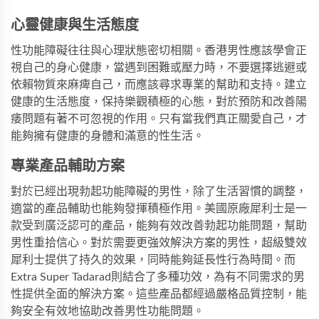
心靈健康與生活態度
性功能障礙往往與心理狀態密切相關。香港男性應該學會正
視自己的身心健康，當遇到困難或壓力時，不要選擇逃避或
依賴物質來麻痺自己，而應該尋求專業的幫助和支持。建立
健康的生活態度，保持樂觀積極的心態，對於預防和改善陽
痿問題有著不可忽視的作用。只有當我們真正關愛自己，才
能夠擁有健康的身體和滿意的性生活。
專業產品輔助方案
對於已經出現勃起功能障礙的男性，除了生活習慣的調整，
適當的產品輔助也能夠發揮積極作用。
美國原廠犀利士
是一
款受到廣泛認可的產品，能夠有效改善勃起功能問題，幫助
男性重拾信心。對於需要更強效解決方案的男性，
超級雙效
犀利士
提供了持久的效果，同時能夠延長性行為時間。而
Extra Super Tadarad
則結合了多種功效，為有不同需求的男
性提供全面的解決方案。這些產品都經過嚴格品質控制，能
夠安全有效地協助改善男性功能問題。