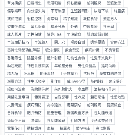
睾丸疾病
口腔衛生
電磁輻射
仰臥起坐
前列腺炎
禁慾迷思
備孕誤區
內分泌失調
不育治療
生殖器畸形
尿道下裂
絲蟲病
戒菸戒酒
射精控制
海螵蛸
精子知識
殺精食物
流產男人
習慣性流產
睾丸保養
精液分析
外遇
中醫食療
性高潮
成人影片
男性保健
情趣用品
早洩飲食
肌肉放鬆訓練
早洩預防技巧
早洩藥方
關元穴
陽痿自測
遺傳風險
食療方法
器質性勃起功能障礙
糖分攝取
飲食禁忌
疾病辨識
不良習慣
香港男性
陰莖外傷
體外射精
功能性食物
性愛品質提升
勃起硬度
神經系統疾病
年齡層分析
男性保健品
延時助勃
精力糖
汗馬糖
他達那非
上班族壓力
抗疲勞
藥效持續時間
減壓方法
性生活頻率
副作用
威而钢心得
藍P雙效
硬度提升
陽痿可治癒
海綿體注射
前列腺肥大
高血壓
酒精相互作用
用藥注意事項
體質調理
自慰影響
性冷感
親密關係
性愛地點
夫妻溝通
疾病預防
壽命延長
用藥禁忌
前列腺痛
健康檢查
含鋅食物
肥胖預防
體重管理
陽痿改善方法
性功能衰退
免疫性不育
隱睾症
性功能障礙
壯陽方法
冷熱水交替浴
電腦使用
遺精調理
血精
精囊炎
備孕指南
高溫影響