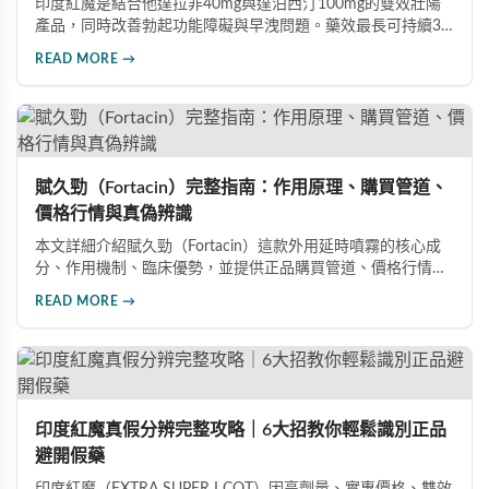
印度紅魔是結合他達拉非40mg與達泊西汀100mg的雙效壯陽
產品，同時改善勃起功能障礙與早洩問題。藥效最長可持續36
小時，價格僅為威而鋼的三分之一。90%使用者給予正面評
READ MORE →
價，常見副作用為輕微頭痛（7%）。本文整理超過120則網友
心得，幫助你了解真實效果、識別假貨與選擇正規購買管道。
賦久勁（Fortacin）完整指南：作用原理、購買管道、
價格行情與真偽辨識
本文詳細介紹賦久勁（Fortacin）這款外用延時噴霧的核心成
分、作用機制、臨床優勢，並提供正品購買管道、價格行情比
較及真偽辨識技巧，幫助您安心選購、安心使用。
READ MORE →
印度紅魔真假分辨完整攻略｜6大招教你輕鬆識別正品
避開假藥