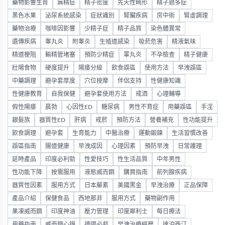
藥物影響生育
無精症
精子密度
先天性畸形
精子過多症
黑色水果
泌尿系統感染
症狀識別
腎臟疾病
房中術
腎虛調理
藥物治療
咖啡因影響
少精子症
精子品質
染色體異常
遺傳疾病
睾丸炎
附睾炎
生殖道感染
吸菸危害
精液氣味
精道梗阻
輸精管堵塞
預防少精症
睪丸炎
不孕檢查
精子健康
壯陽食物
硬度提升
陽痿分級
飲食誤區
使用方法
早洩誤區
中藥調理
避孕套厚度
穴位按摩
伴侶支持
性健康知識
性健康教育
自我保健
避孕套使用方法
戒酒
心理輔導
假性陽痿
晨勃
心因性ED
糖尿病
男性不育症
用藥誤區
手淫
銀髮族
器質性ED
肝病
戒菸
預防方法
營養補充
性功能提升
飲食調理
避孕套
生育能力
中醫治療
運動鍛鍊
生活習慣改善
誤區指南
腸道健康
早洩成因
心理因素
預防早洩
日常護理
延時產品
印度必利勁
性愛技巧
性生活品質
中年男性
性功能下降
按需服用
液態威而鋼
購買指南
前列腺疾病
器質性因素
服用方式
日本藤素
美國黑金
早洩治療
正品保障
產品介紹
保健食品
西地那非
服用方式
藥物副作用
果凍威而鋼
印度神油
壓力管理
印度犀利士
每日療法
用藥指南
威而鋼心得
德國必邦
早洩治療經歷
達泊西汀