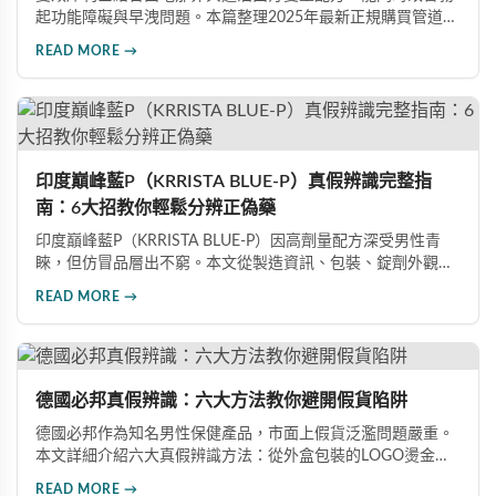
起功能障礙與早洩問題。本篇整理2025年最新正規購買管道、
價格分析、防偽驗證方法及省錢優惠資訊，幫助您避開市面上
READ MORE →
超過65%的假貨陷阱，選購100%正品雙效犀利士。
印度巔峰藍P（KRRISTA BLUE-P）真假辨識完整指
南：6大招教你輕鬆分辨正偽藥
印度巔峰藍P（KRRISTA BLUE-P）因高劑量配方深受男性青
睞，但仿冒品層出不窮。本文從製造資訊、包裝、錠劑外觀、
體感反應、防偽驗證、價格區間等六大面向，詳細解析如何精
READ MORE →
準辨識真假，幫助您安心選購、放心使用，避免健康風險。
德國必邦真假辨識：六大方法教你避開假貨陷阱
德國必邦作為知名男性保健產品，市面上假貨泛濫問題嚴重。
本文詳細介紹六大真假辨識方法：從外盒包裝的LOGO燙金工
藝、說明書與生產地資訊、藥錠的「HY」刻印與六角星芒造
READ MORE →