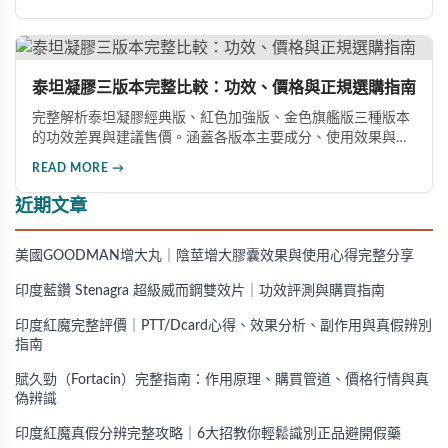
型、瓶身玻璃與瓶蓋品質，到購買來源管道及實際服用體感，
全方位教您如何辨別真偽，避免購買無效甚至危害健康的假冒
產品。
泰坦凝膠三版本完整比較：功效、價格與正規選購指南
完整解析泰坦凝膠經典版、紅色加強版、金色旗艦版三種版本
的功效差異與建議售價。涵蓋各版本主要成分、使用效果與適
用對象，幫助你選擇最適合的產品，並了解正規購買管道與售
READ MORE →
後保障。
近期文章
美國GOODMAN增大丸｜陰莖增大膠囊效果與使用心得完整分享
印度藍鑽 Stenagra 超級威而鋼雙效片｜功效評測與購買指南
印度紅魔完整評價｜PTT/Dcard心得、效果分析、副作用與真假辨別
指南
賦久勁（Fortacin）完整指南：作用原理、購買管道、價格行情與真
偽辨識
印度紅魔真假分辨完整攻略｜6大招教你輕鬆識別正品避開假藥