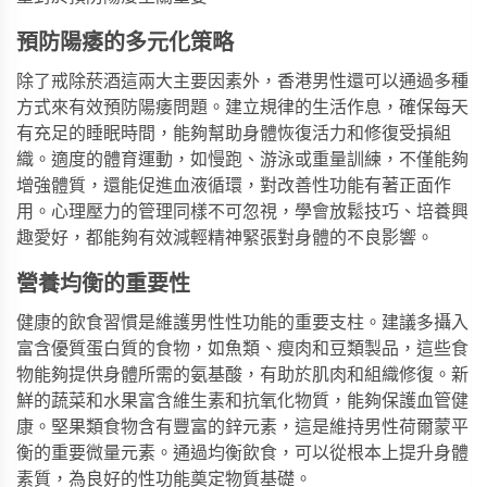
預防陽痿的多元化策略
除了戒除菸酒這兩大主要因素外，香港男性還可以通過多種
方式來有效預防陽痿問題。建立規律的生活作息，確保每天
有充足的睡眠時間，能夠幫助身體恢復活力和修復受損組
織。適度的體育運動，如慢跑、游泳或重量訓練，不僅能夠
增強體質，還能促進血液循環，對改善性功能有著正面作
用。心理壓力的管理同樣不可忽視，學會放鬆技巧、培養興
趣愛好，都能夠有效減輕精神緊張對身體的不良影響。
營養均衡的重要性
健康的飲食習慣是維護男性性功能的重要支柱。建議多攝入
富含優質蛋白質的食物，如魚類、瘦肉和豆類製品，這些食
物能夠提供身體所需的氨基酸，有助於肌肉和組織修復。新
鮮的蔬菜和水果富含維生素和抗氧化物質，能夠保護血管健
康。堅果類食物含有豐富的鋅元素，這是維持男性荷爾蒙平
衡的重要微量元素。通過均衡飲食，可以從根本上提升身體
素質，為良好的性功能奠定物質基礎。