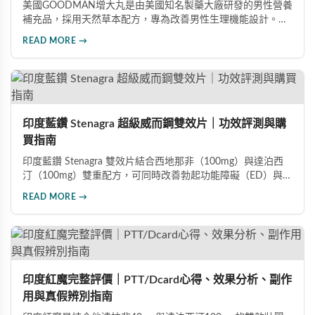
美國GOODMAN增大丸是由美國知名製藥大廠研發的男性營養
補充品，採用天然草本配方，專為改善男性生理機能設計。根
據使用者回饋，平均可增加陰莖長度2-5公分，圍度提升
READ MORE →
25%-30%，同時改善陽痿、早洩等性功能障礙。每日1-2粒，
90天完整療程即可達到理想效果並建立長期保健基礎。
印度藍鑽 Stenagra 超級威而鋼雙效片｜功效評測與購
買指南
印度藍鑽 Stenagra 雙效片結合西地那非（100mg）與達泊西
汀（100mg）雙重配方，可同時改善勃起功能障礙（ED）與早
洩問題（PE）。根據使用者回饋，服藥後約30分鐘即可感受效
READ MORE →
果，藥效持續8至12小時，無論是硬度還是持久度都有明顯提
升。Dcard、PTT 網友實測分享，正面評價佔多數，是CP值極
高的男性保健品選擇。
印度紅魔完整評價｜PTT/Dcard心得、效果分析、副作
用與真假辨別指南