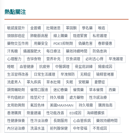
熱點關注
敏感度提升
金蒼蠅
壯陽迷思
睪固酮
學名藥
喉癌
頭頸部癌症
肺動脈高壓
線上購藥
陰道緊實
私密護理
藥物交互作用
用藥安全
PDE5抑制劑
偽藥危害
春節優惠
汗馬糖
攝護腺肥大
每日療法
藥效持續時間
防偽查詢
心理壓力
含锌食物
营养补充
饮食调理
必利吉心得
早洩護理
睡眠
血管健康
抗疲勞
中醫調理
骨盆底訓練
陽痿成因
生活習得改善
日常生活護理
早洩預防
无精症
输精管堵塞
流產男人
睪丸疾病
草本壯陽
失眠
安眠藥
憂鬱症
調情輔助劑
催情口服液
迷幻春藥
催情藥
草本催情
西藥
平均值統計
陰莖尺寸
持久噴霧
處方藥物
性冷感治療
女用助興劑
氟班色林
美國MAXMAN
持久噴霧
購買指南
香港購買
劑量建議
性功能改善
ED成因
海綿體擴張
性健康保養
性冷淡治療
長期服用
心血管疾病
藥效持續時間
內分泌治療
洗澡水溫
前列腺保健
中年發福
不育成因