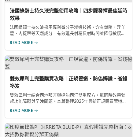
法國綠騎士持久液完整使用攻略｜四步驟發揮最佳延時
效果
法國綠騎士持久液採用專利微分子滲透技術，含有鎖陽、淫羊
藿、肉蓯蓉等天然成分，有效延長射精反射時間並降低敏感
度。本文提供完整四步驟使用指南，從劑量控制到按摩吸收手
READ MORE →
法，協助使用者找到最適合個人體質的用量，搭配正品購買管
道與常見錯誤修正建議，助您安全有效地提升親密生活品質。
雙效犀利士完整購買攻略｜正規管道・防偽辨識・省錢
祕笈
雙效犀利士結合西地那非與達泊西汀雙重配方，能同時改善勃
起功能障礙與早洩問題。本篇整理2025年最新正規購買管道、
價格分析、防偽驗證方法及省錢優惠資訊，幫助您避開市面上
READ MORE →
超過65%的假貨陷阱，選購100%正品雙效犀利士。