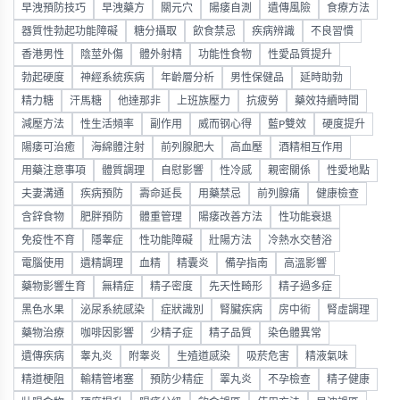
早洩預防技巧
早洩藥方
關元穴
陽痿自測
遺傳風險
食療方法
器質性勃起功能障礙
糖分攝取
飲食禁忌
疾病辨識
不良習慣
香港男性
陰莖外傷
體外射精
功能性食物
性愛品質提升
勃起硬度
神經系統疾病
年齡層分析
男性保健品
延時助勃
精力糖
汗馬糖
他達那非
上班族壓力
抗疲勞
藥效持續時間
減壓方法
性生活頻率
副作用
威而钢心得
藍P雙效
硬度提升
陽痿可治癒
海綿體注射
前列腺肥大
高血壓
酒精相互作用
用藥注意事項
體質調理
自慰影響
性冷感
親密關係
性愛地點
夫妻溝通
疾病預防
壽命延長
用藥禁忌
前列腺痛
健康檢查
含鋅食物
肥胖預防
體重管理
陽痿改善方法
性功能衰退
免疫性不育
隱睾症
性功能障礙
壯陽方法
冷熱水交替浴
電腦使用
遺精調理
血精
精囊炎
備孕指南
高溫影響
藥物影響生育
無精症
精子密度
先天性畸形
精子過多症
黑色水果
泌尿系統感染
症狀識別
腎臟疾病
房中術
腎虛調理
藥物治療
咖啡因影響
少精子症
精子品質
染色體異常
遺傳疾病
睾丸炎
附睾炎
生殖道感染
吸菸危害
精液氣味
精道梗阻
輸精管堵塞
預防少精症
睪丸炎
不孕檢查
精子健康