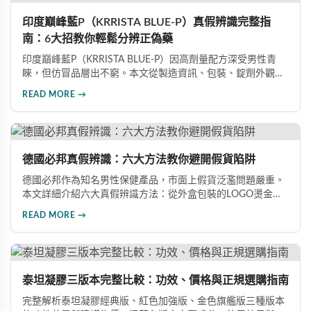
印度巔峰藍P（KRRISTA BLUE-P）真假辨識完整指
南：6大招教你輕鬆分辨正偽藥
印度巔峰藍P（KRRISTA BLUE-P）因高劑量配方深受男性青
睞，但仿冒品層出不窮。本文從製造資訊、包裝、錠劑外觀、
體感反應、防偽驗證、價格區間等六大面向，詳細解析如何精
READ MORE →
準辨識真假，幫助您安心選購、放心使用，避免健康風險。
德國必邦真假辨識：六大方法教你避開假貨陷阱
德國必邦作為知名男性保健產品，市面上假貨泛濫問題嚴重。
本文詳細介紹六大真假辨識方法：從外盒包裝的LOGO燙金工
藝、說明書與生產地資訊、藥錠的「HY」刻印與六角星芒造
READ MORE →
型、瓶身玻璃與瓶蓋品質，到購買來源管道及實際服用體感，
全方位教您如何辨別真偽，避免購買無效甚至危害健康的假冒
產品。
泰坦凝膠三版本完整比較：功效、價格與正規選購指南
完整解析泰坦凝膠經典版、紅色加強版、金色旗艦版三種版本