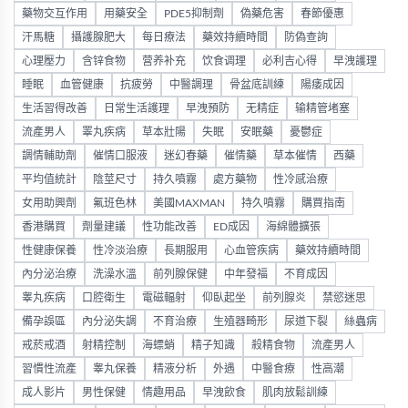
藥物交互作用
用藥安全
PDE5抑制劑
偽藥危害
春節優惠
汗馬糖
攝護腺肥大
每日療法
藥效持續時間
防偽查詢
心理壓力
含锌食物
营养补充
饮食调理
必利吉心得
早洩護理
睡眠
血管健康
抗疲勞
中醫調理
骨盆底訓練
陽痿成因
生活習得改善
日常生活護理
早洩預防
无精症
输精管堵塞
流產男人
睪丸疾病
草本壯陽
失眠
安眠藥
憂鬱症
調情輔助劑
催情口服液
迷幻春藥
催情藥
草本催情
西藥
平均值統計
陰莖尺寸
持久噴霧
處方藥物
性冷感治療
女用助興劑
氟班色林
美國MAXMAN
持久噴霧
購買指南
香港購買
劑量建議
性功能改善
ED成因
海綿體擴張
性健康保養
性冷淡治療
長期服用
心血管疾病
藥效持續時間
內分泌治療
洗澡水溫
前列腺保健
中年發福
不育成因
睾丸疾病
口腔衛生
電磁輻射
仰臥起坐
前列腺炎
禁慾迷思
備孕誤區
內分泌失調
不育治療
生殖器畸形
尿道下裂
絲蟲病
戒菸戒酒
射精控制
海螵蛸
精子知識
殺精食物
流產男人
習慣性流產
睾丸保養
精液分析
外遇
中醫食療
性高潮
成人影片
男性保健
情趣用品
早洩飲食
肌肉放鬆訓練