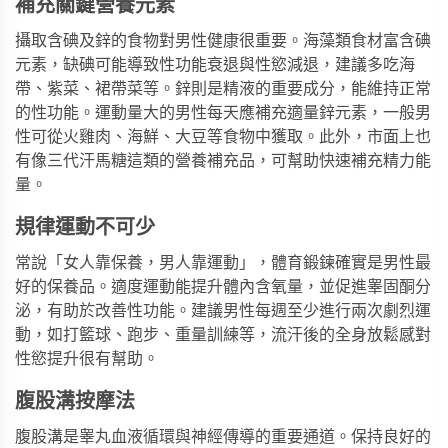
補充關鍵營養元素
攝取含碘及鋅的食物對男性健康很重要。海藻類食材富含碘
元素，缺碘可能導致性功能衰退與性慾減退，建議多吃海
帶、紫菜、裙帶菜等。鋅則是精液的重要成分，能維持正常
的性功能。運動量大的男性每天應補充適量鋅元素，一般男
性可從火雞肉、海鮮、大豆等食物中獲取。此外，市面上也
有像
三代汗馬糖
這類的營養補充品，可幫助快速補充精力能
量。
規律運動不可少
常說「女人靠保養，男人靠運動」，體育鍛鍊確實是男性最
好的保養品。適度運動能提升體內含氧量，並促進睾固酮分
泌，有助於改善性功能。建議男性每週至少進行兩次劇烈運
動，如打籃球、跑步、重量訓練等，流汗後的全身放鬆感對
性慾提升很有幫助。
腹股溝按摩法
腹股溝是睾丸血液循環與神經傳導的重要通道。保持良好的