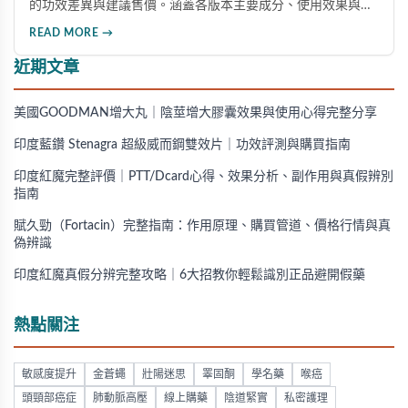
的功效差異與建議售價。涵蓋各版本主要成分、使用效果與適
用對象，幫助你選擇最適合的產品，並了解正規購買管道與售
READ MORE →
後保障。
近期文章
美國GOODMAN增大丸｜陰莖增大膠囊效果與使用心得完整分享
印度藍鑽 Stenagra 超級威而鋼雙效片｜功效評測與購買指南
印度紅魔完整評價｜PTT/Dcard心得、效果分析、副作用與真假辨別
指南
賦久勁（Fortacin）完整指南：作用原理、購買管道、價格行情與真
偽辨識
印度紅魔真假分辨完整攻略｜6大招教你輕鬆識別正品避開假藥
熱點關注
敏感度提升
金蒼蠅
壯陽迷思
睪固酮
學名藥
喉癌
頭頸部癌症
肺動脈高壓
線上購藥
陰道緊實
私密護理