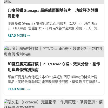
印度藍鑽 Stenagra 超級威而鋼雙效片｜功效評測與購
買指南
印度藍鑽 Stenagra 雙效片結合西地那非（100mg）與達泊西
汀（100mg）雙重配方，可同時改善勃起功能障礙（ED）與早
洩問題（PE）。根據使用者回饋，服藥後約30分鐘即可感受效
READ MORE →
果，藥效持續8至12小時，無論是硬度還是持久度都有明顯提
升。Dcard、PTT 網友實測分享，正面評價佔多數，是CP值極
高的男性保健品選擇。
印度紅魔完整評價｜PTT/Dcard心得、效果分析、副作
用與真假辨別指南
印度紅魔是結合他達拉非40mg與達泊西汀100mg的雙效壯陽
產品，同時改善勃起功能障礙與早洩問題。藥效最長可持續36
小時，價格僅為威而鋼的三分之一。90%使用者給予正面評
READ MORE →
價，常見副作用為輕微頭痛（7%）。本文整理超過120則網友
心得，幫助你了解真實效果、識別假貨與選擇正規購買管道。