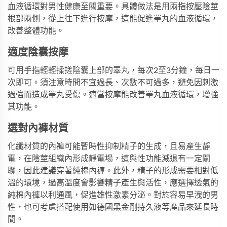
血液循環對男性健康至關重要。具體做法是用兩指按壓陰莖
根部兩側，從上往下進行按摩，這能促進睪丸的血液循環，
改善整體功能。
適度陰囊按摩
可用手指輕輕揉搓陰囊上部的睪丸，每次2至3分鐘，每日一
次即可。須注意時間不宜過長、次數不可過多，避免因刺激
過強而造成睪丸受傷。適當按摩能改善睪丸血液循環，增強
其功能。
選對內褲材質
化纖材質的內褲可能暫時性抑制精子的生成，且易產生靜
電，在陰莖組織內形成靜電場，這與性功能減退有一定關
聯，因此建議穿著純棉內褲。此外，精子的形成需要相對低
溫的環境，過高溫度會影響精子產生與活性，應選擇透氣的
純棉內褲以利通風，促進雄性激素分泌。對於容易早洩的男
性，也可考慮搭配使用如
德國黑金剛持久液
等產品來延長時
間。