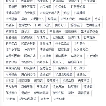
壯陽食物
硬度提升
陽痿分級
飲食誤區
使用方法
早洩誤區
中藥調理
避孕套厚度
穴位按摩
伴侶支持
性健康知識
性健康教育
自我保健
避孕套使用方法
戒酒
心理輔導
假性陽痿
晨勃
心因性ED
糖尿病
男性不育症
用藥誤區
手淫
銀髮族
器質性ED
肝病
戒菸
預防方法
營養補充
性功能提升
飲食調理
避孕套
生育能力
中醫治療
運動鍛鍊
生活習慣改善
誤區指南
腸道健康
早洩成因
心理因素
預防早洩
日常護理
延時產品
印度必利勁
性愛技巧
性生活品質
中年男性
性功能下降
按需服用
液態威而鋼
購買指南
前列腺疾病
器質性因素
服用方式
日本藤素
美國黑金
早洩治療
正品保障
產品介紹
保健食品
西地那非
服用方式
藥物副作用
果凍威而鋼
印度神油
壓力管理
印度犀利士
每日療法
用藥指南
威而鋼心得
德國必邦
早洩治療經歷
達泊西汀
必利勁
壯陽藥物
威而鋼
雙效藥物
陽痿治療
夫妻關係
早洩改善
新婚早洩
早洩診斷
行為療法
陰莖增粗
海綿體
伐地那非
樂威壯
使用者分享
女性性慾
早洩
塔達拉非
ED治療
勃起功能障礙
犀利士
男性健康