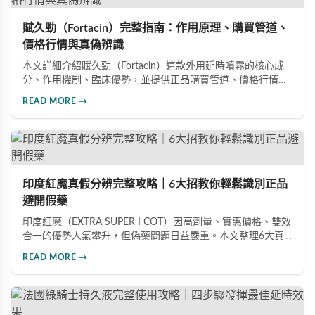
賦久勁（Fortacin）完整指南：作用原理、購買管道、
價格行情與真偽辨識
本文詳細介紹賦久勁（Fortacin）這款外用延時噴霧的核心成
分、作用機制、臨床優勢，並提供正品購買管道、價格行情比
較及真偽辨識技巧，幫助您安心選購、安心使用。
READ MORE →
印度紅魔真假分辨完整攻略｜6大招教你輕鬆識別正品
避開假藥
印度紅魔（EXTRA SUPER I COT）因高劑量、實惠價格、雙效
合一的優勢人氣攀升，但偽藥問題日益嚴重。本文整理6大真
假分辨要點，從外包裝、防偽標籤、藥錠特徵、購買管道到價
READ MORE →
格分析，協助消費者輕鬆識別正品，保障用藥安全與效果。