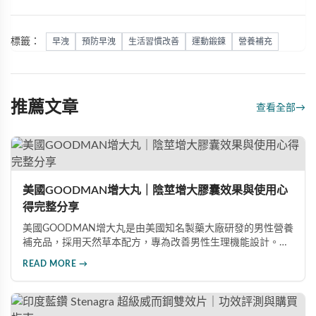
標籤：
早洩
預防早洩
生活習慣改善
運動鍛鍊
營養補充
推薦文章
查看全部
→
美國GOODMAN增大丸｜陰莖增大膠囊效果與使用心
得完整分享
美國GOODMAN增大丸是由美國知名製藥大廠研發的男性營養
補充品，採用天然草本配方，專為改善男性生理機能設計。根
據使用者回饋，平均可增加陰莖長度2-5公分，圍度提升
READ MORE →
25%-30%，同時改善陽痿、早洩等性功能障礙。每日1-2粒，
90天完整療程即可達到理想效果並建立長期保健基礎。