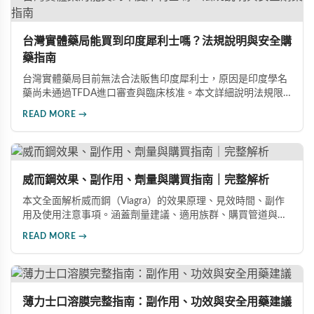
台灣實體藥局能買到印度犀利士嗎？法規說明與安全購
藥指南
台灣實體藥局目前無法合法販售印度犀利士，原因是印度學名
藥尚未通過TFDA進口審查與臨床核准。本文詳細說明法規限
制原因，並介紹三種安全可靠的購藥管道：官方授權線上藥
READ MORE →
局、海外代購服務、品牌官網直購，幫助消費者安心取得正品
印度犀利士。
威而鋼效果、副作用、劑量與購買指南｜完整解析
本文全面解析威而鋼（Viagra）的效果原理、見效時間、副作
用及使用注意事項。涵蓋劑量建議、適用族群、購買管道與價
格分析，幫助您安全有效地改善勃起功能障礙。
READ MORE →
薄力士口溶膜完整指南：副作用、功效與安全用藥建議