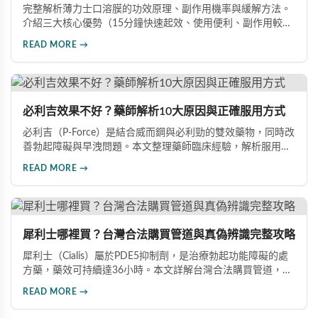
完整解析薄力士口溶膜的功效原理、副作用機率與緩解方法。
介紹三大核心優勢（15分鐘快速起效、使用便利、副作用較
低），涵蓋雙效版本與其他ED藥物的詳細比較，提供安全用藥
READ MORE →
建議與禁忌族群說明，幫助你做出最有保障的用藥選擇，重拾
自信生活。
必利吉效果不好？藥師解析10大原因與正確服用方式
必利吉（P-Force）是結合威而鋼與必利勁的雙效藥物，同時改
善勃起障礙與早洩問題。本文整理藥師臨床經驗，解析服用時
間、飲食搭配、心理因素等10大常見原因，幫助男性正確用
READ MORE →
藥、發揮最佳效果，重拾自信。
犀利士哪裡買？台灣合法購買管道與真偽辨識完整攻略
犀利士（Cialis）屬於PDE5抑制劑，是治療勃起功能障礙的處
方藥，藥效可持續達36小時。本文詳解台灣合法購買管道，包
括實體藥局與線上藥局的選擇要點，並提供完整真偽辨識方
READ MORE →
法，幫助您避免購買到假冒產品，確保用藥安全。