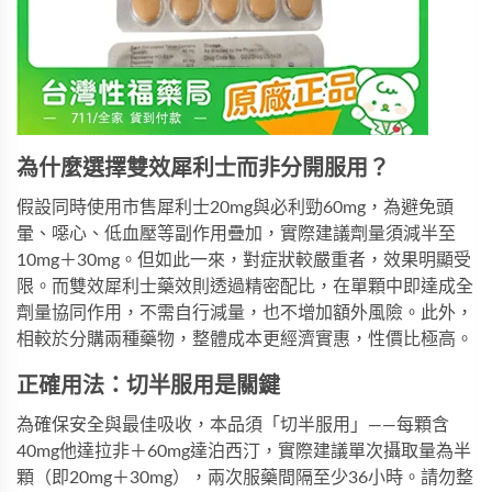
為什麼選擇雙效犀利士而非分開服用？
假設同時使用市售犀利士20mg與必利勁60mg，為避免頭
暈、噁心、低血壓等副作用疊加，實際建議劑量須減半至
10mg＋30mg。但如此一來，對症狀較嚴重者，效果明顯受
限。而
雙效犀利士藥效
則透過精密配比，在單顆中即達成全
劑量協同作用，不需自行減量，也不增加額外風險。此外，
相較於分購兩種藥物，整體成本更經濟實惠，性價比極高。
正確用法：切半服用是關鍵
為確保安全與最佳吸收，本品須「切半服用」——每顆含
40mg他達拉非＋60mg達泊西汀，實際建議單次攝取量為半
顆（即20mg＋30mg），兩次服藥間隔至少36小時。請勿整