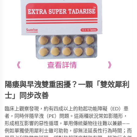
陽痿與早洩雙重困擾？一顆「雙效犀利
士」同步改善
臨床上觀察發現，約有四成以上的勃起功能障礙（ED）患
者，同時伴隨早洩（PE）問題。這兩種狀況常如影隨形，
形成相互影響的惡性循環，單用傳統藥物往往難以兼顧——
例如單獨使用犀利士雖可助勃，卻無法延長性行為時間；而