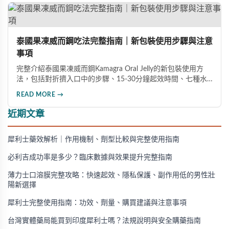
泰國果凍威而鋼吃法完整指南｜新包裝使用步驟與注意
事項
完整介紹泰國果凍威而鋼Kamagra Oral Jelly的新包裝使用方
法，包括對折擠入口中的步驟、15-30分鐘起效時間、七種水
果口味及禁忌注意事項，幫助男性正確安全地使用此產品。
READ MORE →
近期文章
犀利士藥效解析｜作用機制、劑型比較與完整使用指南
必利吉成功率是多少？臨床數據與效果提升完整指南
薄力士口溶膜完整攻略：快速起效、隱私保護、副作用低的男性壯
陽新選擇
犀利士完整使用指南：功效、劑量、購買建議與注意事項
台灣實體藥局能買到印度犀利士嗎？法規說明與安全購藥指南