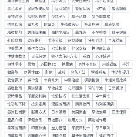
藥物影響生育
無精症
精子密度
先天性畸形
精子過多症
黑色水果
泌尿系統感染
症狀識別
腎臟疾病
房中術
腎虛調理
藥物治療
咖啡因影響
少精子症
精子品質
染色體異常
遺傳疾病
睾丸炎
附睾炎
生殖道感染
吸菸危害
精液氣味
精道梗阻
輸精管堵塞
預防少精症
睪丸炎
不孕檢查
精子健康
壯陽食物
硬度提升
陽痿分級
飲食誤區
使用方法
早洩誤區
中藥調理
避孕套厚度
穴位按摩
伴侶支持
性健康知識
性健康教育
自我保健
避孕套使用方法
戒酒
心理輔導
假性陽痿
晨勃
心因性ED
糖尿病
男性不育症
用藥誤區
手淫
銀髮族
器質性ED
肝病
戒菸
預防方法
營養補充
性功能提升
飲食調理
避孕套
生育能力
中醫治療
運動鍛鍊
生活習慣改善
誤區指南
腸道健康
早洩成因
心理因素
預防早洩
日常護理
延時產品
印度必利勁
性愛技巧
性生活品質
中年男性
性功能下降
按需服用
液態威而鋼
購買指南
前列腺疾病
器質性因素
服用方式
日本藤素
美國黑金
早洩治療
正品保障
產品介紹
保健食品
西地那非
服用方式
藥物副作用
果凍威而鋼
印度神油
壓力管理
印度犀利士
每日療法
用藥指南
威而鋼心得
德國必邦
早洩治療經歷
達泊西汀