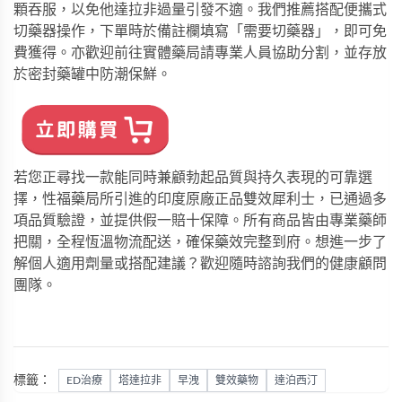
顆吞服，以免他達拉非過量引發不適。我們推薦搭配便攜式
切藥器操作，下單時於備註欄填寫「需要切藥器」，即可免
費獲得。亦歡迎前往實體藥局請專業人員協助分割，並存放
於密封藥罐中防潮保鮮。
若您正尋找一款能同時兼顧勃起品質與持久表現的可靠選
擇，
性福藥局
所引進的印度原廠正品
雙效犀利士
，已通過多
項品質驗證，並提供假一賠十保障。所有商品皆由專業藥師
把關，全程恆溫物流配送，確保藥效完整到府。想進一步了
解個人適用劑量或搭配建議？歡迎隨時諮詢我們的健康顧問
團隊。
標籤：
ED治療
塔達拉非
早洩
雙效藥物
達泊西汀