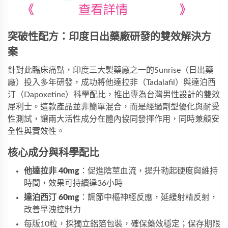
突破性配方：印度日出藥廠研發的雙效解決方
案
針對此臨床痛點，印度三大製藥廠之一的Sunrise（日出藥
廠）投入多年研發，成功將他達拉非（Tadalafil）與達泊西
汀（Dapoxetine）科學配比，推出專為台灣男性設計的
雙效
犀利士
。這款產品並非簡單混合，而是經過劑型優化與耐受
性測試，讓兩大活性成分在體內協同發揮作用，同時兼顧安
全性與實效性。
核心成分與科學配比
他達拉非 40mg
：促進陰莖血流，提升勃起硬度與維持
時間，效果可持續達36小時
達泊西汀 60mg
：調節中樞神經反應，延緩射精反射，
改善早洩控制力
每版10粒，採獨立鋁箔包裝，確保藥效穩定；保存期限