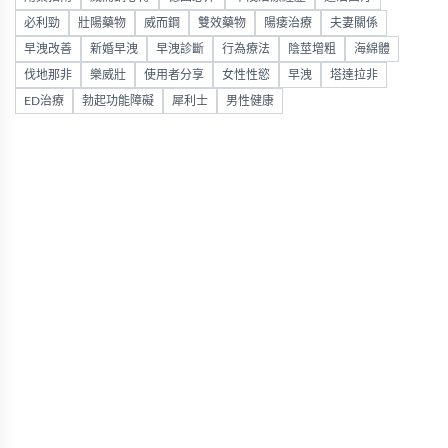
必利勁
壯陽藥物
威而鋼
雙效藥物
陽痿治療
夫妻關係
早洩改善
新婚早洩
早洩診斷
行為療法
陰莖增粗
海綿體
伐地那非
樂威壯
使用者分享
女性性慾
早洩
塔達拉非
ED治療
勃起功能障礙
犀利士
男性健康