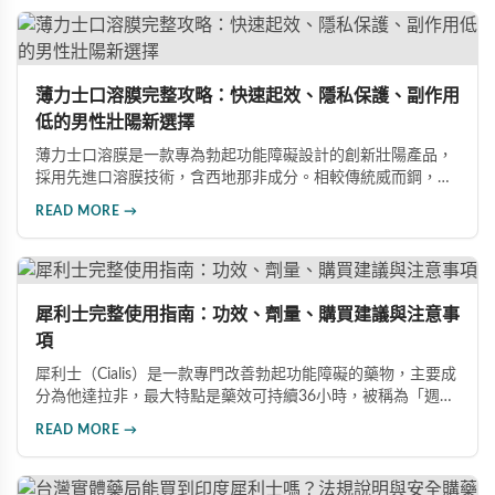
薄力士口溶膜完整攻略：快速起效、隱私保護、副作用
低的男性壯陽新選擇
薄力士口溶膜是一款專為勃起功能障礙設計的創新壯陽產品，
採用先進口溶膜技術，含西地那非成分。相較傳統威而鋼，起
效更快（15-30分鐘）、無需配水、隱私性佳、副作用發生率
READ MORE →
低。本文詳解產品特色、雙效版本比較、四大選購通路及避開
假藥的方法。
犀利士完整使用指南：功效、劑量、購買建議與注意事
項
犀利士（Cialis）是一款專門改善勃起功能障礙的藥物，主要成
分為他達拉非，最大特點是藥效可持續36小時，被稱為「週末
藥丸」。本文詳細介紹犀利士的適用對象、劑量選擇（5mg、
READ MORE →
20mg、雙效100mg）、正規購買管道、服用禁忌與常見副作
用，幫助您安全用藥。