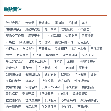
熱點關注
敏感度提升
金蒼蠅
壯陽迷思
睪固酮
學名藥
喉癌
頭頸部癌症
肺動脈高壓
線上購藥
陰道緊實
私密護理
藥物交互作用
用藥安全
PDE5抑制劑
偽藥危害
春節優惠
汗馬糖
攝護腺肥大
每日療法
藥效持續時間
防偽查詢
心理壓力
含锌食物
营养补充
饮食调理
必利吉心得
早洩護理
睡眠
血管健康
抗疲勞
中醫調理
骨盆底訓練
陽痿成因
生活習得改善
日常生活護理
早洩預防
无精症
输精管堵塞
流產男人
睪丸疾病
草本壯陽
失眠
安眠藥
憂鬱症
調情輔助劑
催情口服液
迷幻春藥
催情藥
草本催情
西藥
平均值統計
陰莖尺寸
持久噴霧
處方藥物
性冷感治療
女用助興劑
氟班色林
美國MAXMAN
持久噴霧
購買指南
香港購買
劑量建議
性功能改善
ED成因
海綿體擴張
性健康保養
性冷淡治療
長期服用
心血管疾病
藥效持續時間
內分泌治療
洗澡水溫
前列腺保健
中年發福
不育成因