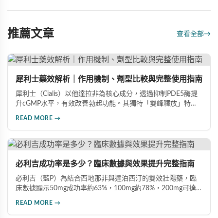
推薦文章
查看全部
→
犀利士藥效解析｜作用機制、劑型比較與完整使用指南
犀利士（Cialis）以他達拉非為核心成分，透過抑制PDE5酶提
升cGMP水平，有效改善勃起功能。其獨特「雙峰釋放」特性
使藥效可持續36小時，兼具速效20mg與每日錠5mg兩種劑
READ MORE →
型。文章深入比較各劑型差異，分析臨床數據（晨勃改善
83%、成功插入率91%），並提供用藥注意事項，協助男性根
據需求選擇最適合的犀利士規格。
必利吉成功率是多少？臨床數據與效果提升完整指南
必利吉（藍P）為結合西地那非與達泊西汀的雙效壯陽藥，臨
床數據顯示50mg成功率約63%，100mg約78%，200mg可達
88%。本文詳解7大提升藥效建議，包括性刺激配合、劑量調
READ MORE →
整、飲食禁忌及真假辨別，助您充分發揮藥物潛力，重獲自信
性生活。