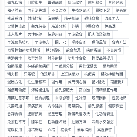
睾丸疾病
口腔衛生
電磁輻射
仰臥起坐
前列腺炎
禁慾迷思
備孕誤區
內分泌失調
不育治療
生殖器畸形
尿道下裂
絲蟲病
戒菸戒酒
射精控制
海螵蛸
精子知識
殺精食物
流產男人
習慣性流產
睾丸保養
精液分析
外遇
中醫食療
性高潮
成人影片
男性保健
情趣用品
早洩飲食
肌肉放鬆訓練
早洩預防技巧
早洩藥方
關元穴
陽痿自測
遺傳風險
食療方法
器質性勃起功能障礙
糖分攝取
飲食禁忌
疾病辨識
不良習慣
香港男性
陰莖外傷
體外射精
功能性食物
性愛品質提升
勃起硬度
神經系統疾病
年齡層分析
男性保健品
延時助勃
精力糖
汗馬糖
他達那非
上班族壓力
抗疲勞
藥效持續時間
減壓方法
性生活頻率
副作用
威而钢心得
藍P雙效
硬度提升
陽痿可治癒
海綿體注射
前列腺肥大
高血壓
酒精相互作用
用藥注意事項
體質調理
自慰影響
性冷感
親密關係
性愛地點
夫妻溝通
疾病預防
壽命延長
用藥禁忌
前列腺痛
健康檢查
含鋅食物
肥胖預防
體重管理
陽痿改善方法
性功能衰退
免疫性不育
隱睾症
性功能障礙
壯陽方法
冷熱水交替浴
電腦使用
遺精調理
血精
精囊炎
備孕指南
高溫影響