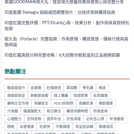
美國GOODMAN增大丸｜陰莖增大膠囊效果與使用心得完整分享
印度藍鑽 Stenagra 超級威而鋼雙效片｜功效評測與購買指南
印度紅魔完整評價｜PTT/Dcard心得、效果分析、副作用與真假辨別
指南
賦久勁（Fortacin）完整指南：作用原理、購買管道、價格行情與真
偽辨識
印度紅魔真假分辨完整攻略｜6大招教你輕鬆識別正品避開假藥
熱點關注
敏感度提升
金蒼蠅
壯陽迷思
睪固酮
學名藥
喉癌
頭頸部癌症
肺動脈高壓
線上購藥
陰道緊實
私密護理
藥物交互作用
用藥安全
PDE5抑制劑
偽藥危害
春節優惠
汗馬糖
攝護腺肥大
每日療法
藥效持續時間
防偽查詢
心理壓力
含锌食物
营养补充
饮食调理
必利吉心得
早洩護理
睡眠
血管健康
抗疲勞
中醫調理
骨盆底訓練
陽痿成因