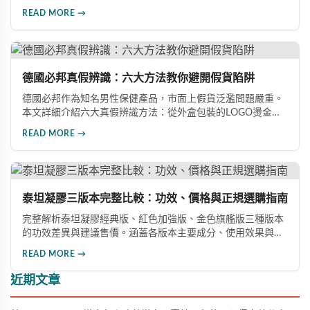
體感反應、防偽驗證、價格區間等六大面向，詳細解析如何精
READ MORE →
準辨識真假，幫助您安心選購、放心使用，避免健康風險。
德國必邦真假辨識：六大方法教你避開假貨陷阱
德國必邦作為知名男性保健產品，市面上假貨泛濫問題嚴重。
本文詳細介紹六大真假辨識方法：從外盒包裝的LOGO燙金工
藝、說明書與生產地資訊、藥錠的「HY」刻印與六角星芒造
READ MORE →
型、瓶身玻璃與瓶蓋品質，到購買來源管道及實際服用體感，
全方位教您如何辨別真偽，避免購買無效甚至危害健康的假冒
產品。
泰坦凝膠三版本完整比較：功效、價格與正規選購指南
完整解析泰坦凝膠經典版、紅色加強版、金色旗艦版三種版本
的功效差異與建議售價。涵蓋各版本主要成分、使用效果與適
用對象，幫助你選擇最適合的產品，並了解正規購買管道與售
READ MORE →
後保障。
近期文章