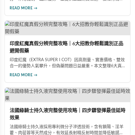
較及真偽辨識技巧，幫助您安心選購、安心使用。
READ MORE →
印度紅魔真假分辨完整攻略｜6大招教你輕鬆識別正品
避開假藥
印度紅魔（EXTRA SUPER I COT）因高劑量、實惠價格、雙效
合一的優勢人氣攀升，但偽藥問題日益嚴重。本文整理6大真
假分辨要點，從外包裝、防偽標籤、藥錠特徵、購買管道到價
READ MORE →
格分析，協助消費者輕鬆識別正品，保障用藥安全與效果。
法國綠騎士持久液完整使用攻略｜四步驟發揮最佳延時
效果
法國綠騎士持久液採用專利微分子滲透技術，含有鎖陽、淫羊
藿、肉蓯蓉等天然成分，有效延長射精反射時間並降低敏感