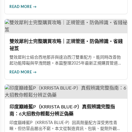
度。本文提供完整四步驟使用指南，從劑量控制到按摩吸收手
READ MORE →
法，協助使用者找到最適合個人體質的用量，搭配正品購買管
道與常見錯誤修正建議，助您安全有效地提升親密生活品質。
雙效犀利士完整購買攻略｜正規管道・防偽辨識・省錢
祕笈
雙效犀利士結合西地那非與達泊西汀雙重配方，能同時改善勃
起功能障礙與早洩問題。本篇整理2025年最新正規購買管道、
價格分析、防偽驗證方法及省錢優惠資訊，幫助您避開市面上
READ MORE →
超過65%的假貨陷阱，選購100%正品雙效犀利士。
印度巔峰藍P（KRRISTA BLUE-P）真假辨識完整指
南：6大招教你輕鬆分辨正偽藥
印度巔峰藍P（KRRISTA BLUE-P）因高劑量配方深受男性青
睞，但仿冒品層出不窮。本文從製造資訊、包裝、錠劑外觀、