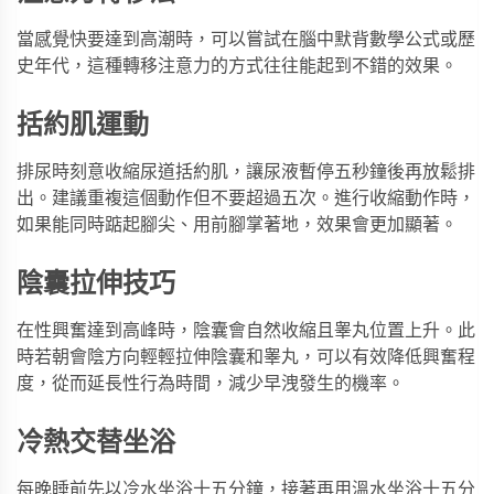
當感覺快要達到高潮時，可以嘗試在腦中默背數學公式或歷
史年代，這種轉移注意力的方式往往能起到不錯的效果。
括約肌運動
排尿時刻意收縮尿道括約肌，讓尿液暫停五秒鐘後再放鬆排
出。建議重複這個動作但不要超過五次。進行收縮動作時，
如果能同時踮起腳尖、用前腳掌著地，效果會更加顯著。
陰囊拉伸技巧
在性興奮達到高峰時，陰囊會自然收縮且睾丸位置上升。此
時若朝會陰方向輕輕拉伸陰囊和睾丸，可以有效降低興奮程
度，從而延長性行為時間，減少早洩發生的機率。
冷熱交替坐浴
每晚睡前先以冷水坐浴十五分鐘，接著再用溫水坐浴十五分