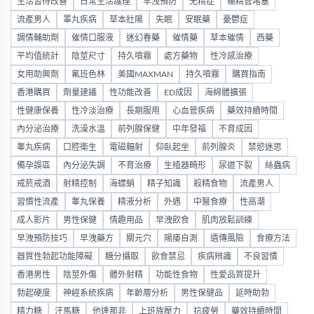
生活習得改善
日常生活護理
早洩預防
无精症
输精管堵塞
流產男人
睪丸疾病
草本壯陽
失眠
安眠藥
憂鬱症
調情輔助劑
催情口服液
迷幻春藥
催情藥
草本催情
西藥
平均值統計
陰莖尺寸
持久噴霧
處方藥物
性冷感治療
女用助興劑
氟班色林
美國MAXMAN
持久噴霧
購買指南
香港購買
劑量建議
性功能改善
ED成因
海綿體擴張
性健康保養
性冷淡治療
長期服用
心血管疾病
藥效持續時間
內分泌治療
洗澡水溫
前列腺保健
中年發福
不育成因
睾丸疾病
口腔衛生
電磁輻射
仰臥起坐
前列腺炎
禁慾迷思
備孕誤區
內分泌失調
不育治療
生殖器畸形
尿道下裂
絲蟲病
戒菸戒酒
射精控制
海螵蛸
精子知識
殺精食物
流產男人
習慣性流產
睾丸保養
精液分析
外遇
中醫食療
性高潮
成人影片
男性保健
情趣用品
早洩飲食
肌肉放鬆訓練
早洩預防技巧
早洩藥方
關元穴
陽痿自測
遺傳風險
食療方法
器質性勃起功能障礙
糖分攝取
飲食禁忌
疾病辨識
不良習慣
香港男性
陰莖外傷
體外射精
功能性食物
性愛品質提升
勃起硬度
神經系統疾病
年齡層分析
男性保健品
延時助勃
精力糖
汗馬糖
他達那非
上班族壓力
抗疲勞
藥效持續時間