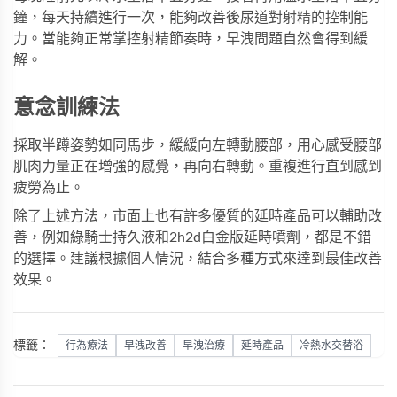
鐘，每天持續進行一次，能夠改善後尿道對射精的控制能
力。當能夠正常掌控射精節奏時，早洩問題自然會得到緩
解。
意念訓練法
採取半蹲姿勢如同馬步，緩緩向左轉動腰部，用心感受腰部
肌肉力量正在增強的感覺，再向右轉動。重複進行直到感到
疲勞為止。
除了上述方法，市面上也有許多優質的延時產品可以輔助改
善，例如
綠騎士持久液
和
2h2d白金版延時噴劑
，都是不錯
的選擇。建議根據個人情況，結合多種方式來達到最佳改善
效果。
標籤：
行為療法
早洩改善
早洩治療
延時產品
冷熱水交替浴