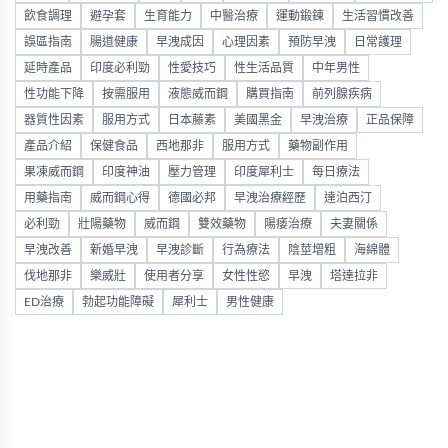
飲食調理
避孕套
生育能力
中醫治療
運動鍛鍊
生活習慣改善
誤區指南
腸道健康
早洩成因
心理因素
預防早洩
日常護理
延時產品
印度必利勁
性愛技巧
性生活品質
中年男性
性功能下降
按需服用
液態威而鋼
購買指南
前列腺疾病
器質性因素
服用方式
日本藤素
美國黑金
早洩治療
正品保障
產品介紹
保健食品
西地那非
服用方式
藥物副作用
果凍威而鋼
印度神油
壓力管理
印度犀利士
每日療法
用藥指南
威而鋼心得
德國必邦
早洩治療經歷
達泊西汀
必利勁
壯陽藥物
威而鋼
雙效藥物
陽痿治療
夫妻關係
早洩改善
新婚早洩
早洩診斷
行為療法
陰莖增粗
海綿體
伐地那非
樂威壯
使用者分享
女性性慾
早洩
塔達拉非
ED治療
勃起功能障礙
犀利士
男性健康