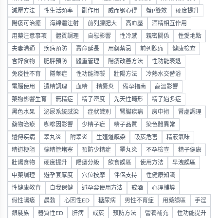
減壓方法
性生活頻率
副作用
威而钢心得
藍P雙效
硬度提升
陽痿可治癒
海綿體注射
前列腺肥大
高血壓
酒精相互作用
用藥注意事項
體質調理
自慰影響
性冷感
親密關係
性愛地點
夫妻溝通
疾病預防
壽命延長
用藥禁忌
前列腺痛
健康檢查
含鋅食物
肥胖預防
體重管理
陽痿改善方法
性功能衰退
免疫性不育
隱睾症
性功能障礙
壯陽方法
冷熱水交替浴
電腦使用
遺精調理
血精
精囊炎
備孕指南
高溫影響
藥物影響生育
無精症
精子密度
先天性畸形
精子過多症
黑色水果
泌尿系統感染
症狀識別
腎臟疾病
房中術
腎虛調理
藥物治療
咖啡因影響
少精子症
精子品質
染色體異常
遺傳疾病
睾丸炎
附睾炎
生殖道感染
吸菸危害
精液氣味
精道梗阻
輸精管堵塞
預防少精症
睪丸炎
不孕檢查
精子健康
壯陽食物
硬度提升
陽痿分級
飲食誤區
使用方法
早洩誤區
中藥調理
避孕套厚度
穴位按摩
伴侶支持
性健康知識
性健康教育
自我保健
避孕套使用方法
戒酒
心理輔導
假性陽痿
晨勃
心因性ED
糖尿病
男性不育症
用藥誤區
手淫
銀髮族
器質性ED
肝病
戒菸
預防方法
營養補充
性功能提升