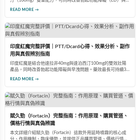
汀（100mg）雙重配方，可同時改善勃起功能障礙（ED）與早
洩問題（PE）。根據使用者回饋，服藥後約30分鐘即可感受效
READ MORE →
果，藥效持續8至12小時，無論是硬度還是持久度都有明顯提
升。Dcard、PTT 網友實測分享，正面評價佔多數，是CP值極
高的男性保健品選擇。
印度紅魔完整評價｜PTT/Dcard心得、效果分析、副作
用與真假辨別指南
印度紅魔是結合他達拉非40mg與達泊西汀100mg的雙效壯陽
產品，同時改善勃起功能障礙與早洩問題。藥效最長可持續36
小時，價格僅為威而鋼的三分之一。90%使用者給予正面評
READ MORE →
價，常見副作用為輕微頭痛（7%）。本文整理超過120則網友
心得，幫助你了解真實效果、識別假貨與選擇正規購買管道。
賦久勁（Fortacin）完整指南：作用原理、購買管道、
價格行情與真偽辨識
本文詳細介紹賦久勁（Fortacin）這款外用延時噴霧的核心成
分、作用機制、臨床優勢，並提供正品購買管道、價格行情比