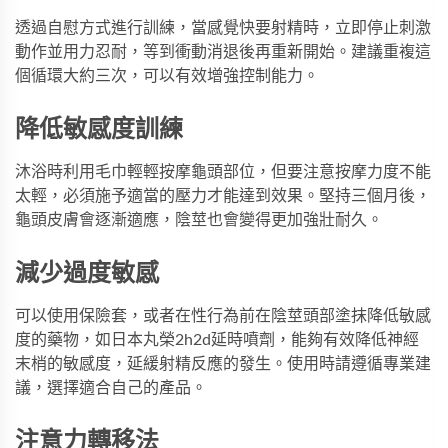
透過自慰方式進行訓練，當感覺快要射精時，立即停止刺激
動作並用力忍耐，等到衝動消退後再重新開始。建議重複這
個循環大約三次，可以有效增強控制能力。
降低敏感度訓練
沐浴時利用毛巾輕輕按摩龜頭部位，但要注意按摩力度不能
太輕，必須施予適當的壓力才能達到效果。堅持三個月後，
龜頭皮膚會逐漸適應，陰莖也會變得更加強壯耐久。
減少過度敏感
可以使用保險套，或者在性行為前在陰莖頭部塗抹降低敏感
度的藥物，如
日本丸榮2h2d延時噴劑
，能夠有效降低神經
末梢的敏感度，延緩射精反應的發生。使用時請遵循專業建
議，選擇適合自己的產品。
注意力轉移法