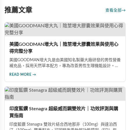
推薦文章
查看全部
→
美國GOODMAN增大丸｜陰莖增大膠囊效果與使用心
得完整分享
美國GOODMAN增大丸是由美國知名製藥大廠研發的男性營養
補充品，採用天然草本配方，專為改善男性生理機能設計。根
據使用者回饋，平均可增加陰莖長度2-5公分，圍度提升
READ MORE →
25%-30%，同時改善陽痿、早洩等性功能障礙。每日1-2粒，
90天完整療程即可達到理想效果並建立長期保健基礎。
印度藍鑽 Stenagra 超級威而鋼雙效片｜功效評測與購
買指南
印度藍鑽 Stenagra 雙效片結合西地那非（100mg）與達泊西