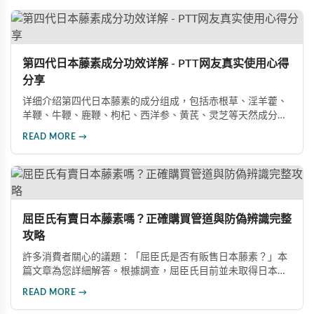
善的售後服務。
第四代日本藤素成分功效详解 - PTT网友真实使用心得
分享
详细介绍第四代日本藤素的成分组成，包括赤根草、淫羊藿、
羊鞭、牛鞭、鹿鞭、枸杞、西洋参、黄芪、灵芝等天然成分的
功效说明，以及阳痿、早洩改善的真实案例分享。
READ MORE →
屈臣氏有賣日本藤素嗎？正確購買管道與防偽辨識完整
攻略
許多消費者關心的議題：「屈臣氏是否有販售日本藤素？」本
篇文章為您詳細解答。根據調查，屈臣氏目前並未取得日本藤
素的販售權，且該產品在台灣尚未取得合法藥品資格。文章同
READ MORE →
時整理了三種正規購買管道，包括代購、實體藥局及網路平
台，並提供完整的防偽辨識方法，幫助消費者避免買到假貨。