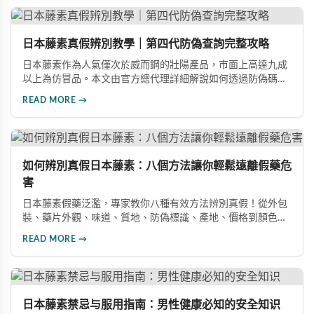
日本藤素真假辨別教學｜第四代防偽查詢完整攻略
日本藤素作為人氣僅次於威而鋼的壯陽產品，市面上高達九成
以上為仿冒品。本文由官方總代理詳細解說如何透過防偽碼查
詢、塑封膜包裝、凹凸質感設計、藥錠刻印「homll」字樣及味
READ MORE →
道等五大要點，快速準確辨別日本藤素真偽，確保購買到日本
原裝進口正品。
如何辨別真假日本藤素：八個方法讓你輕鬆遠離假藥危
害
日本藤素假藥泛濫，專家教你八種有效方法辨別真假！從外包
裝、藥片外觀、味道、質地、防偽標識、產地、價格到顏色特
徵，全方位詳細解說。同時分享真實案例，揭示服用假藥導致
READ MORE →
重金屬超標的嚴重危害，幫助消費者安全選購正品。
日本藤素禁忌与服用指南：男性健康必知的安全知识