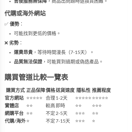
售後服務無保障
，商品出問題時退換貨困難。
代購或海外網站
✅
優勢
：
可能找到更低的價格。
❌
劣勢
：
運費昂貴
，等待時間漫長（7-15天）。
品質無法保證
，可能買到過期或偽造產品。
購買管道比較一覽表
購買方式
正品保障
價格
送貨速度
隱私性
推薦程度
官方網站
⭐⭐⭐⭐⭐
合理
1-2天
⭐⭐⭐⭐⭐
⭐⭐⭐⭐⭐
實體店
⭐⭐
較高
即時
⭐⭐
⭐⭐⭐
網購平台
⭐⭐
不定
2-5天
⭐⭐⭐
⭐⭐
代購/海外
⭐
不定
7-15天
⭐⭐⭐
⭐