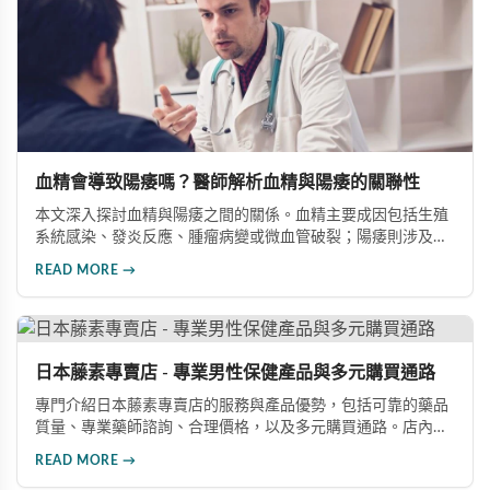
血精會導致陽痿嗎？醫師解析血精與陽痿的關聯性
本文深入探討血精與陽痿之間的關係。血精主要成因包括生殖
系統感染、發炎反應、腫瘤病變或微血管破裂；陽痿則涉及心
理壓力、血管循環障礙、神經系統損傷等因素。兩者發病機制
READ MORE →
並不相同，單純性血精通常不會直接造成勃起障礙，但可能因
心理焦慮引發心因性勃起困難。若血精由前列腺炎或精囊炎引
起，長期發炎確實可能影響性功能，建議積極治療並諮詢專業
醫師。
日本藤素專賣店 - 專業男性保健產品與多元購買通路
專門介紹日本藤素專賣店的服務與產品優勢，包括可靠的藥品
質量、專業藥師諮詢、合理價格，以及多元購買通路。店內提
供日本藤素、必利勁、犀利士等優質壯陽產品，消費者可透過
READ MORE →
實體店面、線上官網或LINE客服輕鬆選購，享受正品保障與完