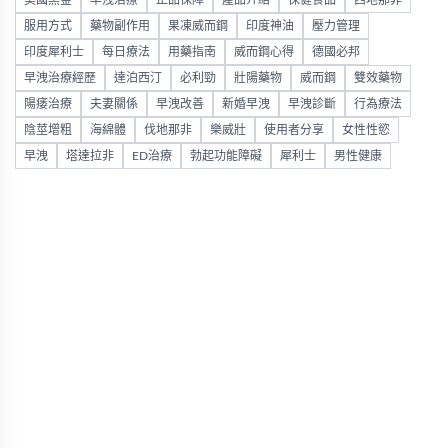
美國黑金
早洩治療
正品保障
產品介紹
保健食品
西地那非
服用方式
藥物副作用
果凍威而鋼
印度神油
壓力管理
印度犀利士
每日療法
用藥指南
威而鋼心得
德國必邦
早洩治療經歷
達泊西汀
必利勁
壯陽藥物
威而鋼
雙效藥物
陽痿治療
夫妻關係
早洩改善
新婚早洩
早洩診斷
行為療法
陰莖增粗
海綿體
伐地那非
樂威壯
使用者分享
女性性慾
早洩
塔達拉非
ED治療
勃起功能障礙
犀利士
男性健康