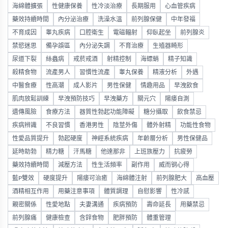
海綿體擴張
性健康保養
性冷淡治療
長期服用
心血管疾病
藥效持續時間
內分泌治療
洗澡水溫
前列腺保健
中年發福
不育成因
睾丸疾病
口腔衛生
電磁輻射
仰臥起坐
前列腺炎
禁慾迷思
備孕誤區
內分泌失調
不育治療
生殖器畸形
尿道下裂
絲蟲病
戒菸戒酒
射精控制
海螵蛸
精子知識
殺精食物
流產男人
習慣性流產
睾丸保養
精液分析
外遇
中醫食療
性高潮
成人影片
男性保健
情趣用品
早洩飲食
肌肉放鬆訓練
早洩預防技巧
早洩藥方
關元穴
陽痿自測
遺傳風險
食療方法
器質性勃起功能障礙
糖分攝取
飲食禁忌
疾病辨識
不良習慣
香港男性
陰莖外傷
體外射精
功能性食物
性愛品質提升
勃起硬度
神經系統疾病
年齡層分析
男性保健品
延時助勃
精力糖
汗馬糖
他達那非
上班族壓力
抗疲勞
藥效持續時間
減壓方法
性生活頻率
副作用
威而钢心得
藍P雙效
硬度提升
陽痿可治癒
海綿體注射
前列腺肥大
高血壓
酒精相互作用
用藥注意事項
體質調理
自慰影響
性冷感
親密關係
性愛地點
夫妻溝通
疾病預防
壽命延長
用藥禁忌
前列腺痛
健康檢查
含鋅食物
肥胖預防
體重管理