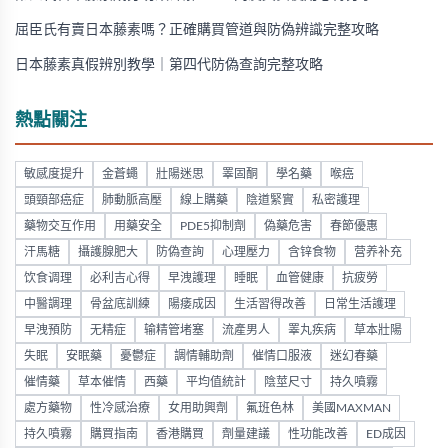
屈臣氏有賣日本藤素嗎？正確購買管道與防偽辨識完整攻略
日本藤素真假辨別教學｜第四代防偽查詢完整攻略
熱點關注
敏感度提升
金蒼蠅
壯陽迷思
睪固酮
學名藥
喉癌
頭頸部癌症
肺動脈高壓
線上購藥
陰道緊實
私密護理
藥物交互作用
用藥安全
PDE5抑制劑
偽藥危害
春節優惠
汗馬糖
攝護腺肥大
防偽查詢
心理壓力
含锌食物
营养补充
饮食调理
必利吉心得
早洩護理
睡眠
血管健康
抗疲勞
中醫調理
骨盆底訓練
陽痿成因
生活習得改善
日常生活護理
早洩預防
无精症
输精管堵塞
流產男人
睪丸疾病
草本壯陽
失眠
安眠藥
憂鬱症
調情輔助劑
催情口服液
迷幻春藥
催情藥
草本催情
西藥
平均值統計
陰莖尺寸
持久噴霧
處方藥物
性冷感治療
女用助興劑
氟班色林
美國MAXMAN
持久噴霧
購買指南
香港購買
劑量建議
性功能改善
ED成因