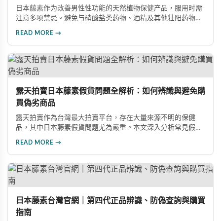
日本藤素作为改善男性性功能的天然植物保健产品，服用时需
注意多项禁忌。避免与硝酸盐类药物、酒精及其他壮阳药物同
服；服药时需用200cc以上温水送服，忌干吞；存放需避光防
READ MORE →
潮，不可放冰箱。服用前应咨询专业医师，遵医嘱控制剂量与
服用频率，注意饮食禁忌。建议配合适度运动、均衡饮食和充
足睡眠等健康生活方式。
露天拍賣日本藤素假貨問題全解析：如何辨識與避免購
買偽劣商品
露天拍賣作為台灣最大拍賣平台，存在大量來源不明的保健
品，其中日本藤素假貨問題尤為嚴重。本文深入分析常見假貨
銷售手法、低價陷阱及不明購買管道的風險，同時提供正確的
READ MORE →
選購管道與真偽辨別方法，幫助消費者遠離購物陷阱，保障自
身權益與健康。
日本藤素台灣官網｜第四代正品辨識、防偽查詢與購買
指南