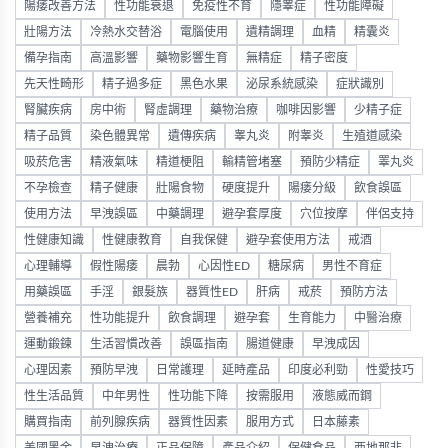
陽痿改善方法
性功能衰退
免疫性不育
隱睾症
性功能障礙
壯陽方法
冷熱水交替浴
電腦使用
遺精調理
血精
精囊炎
備孕指南
高溫影響
藥物影響生育
無精症
精子密度
先天性畸形
精子過多症
黑色水果
泌尿系統感染
症狀識別
腎臟疾病
房中術
腎虛調理
藥物治療
咖啡因影響
少精子症
精子品質
染色體異常
遺傳疾病
睾丸炎
附睾炎
生殖道感染
吸菸危害
精液氣味
精道梗阻
輸精管堵塞
預防少精症
睪丸炎
不孕檢查
精子健康
壯陽食物
硬度提升
陽痿分級
飲食誤區
使用方法
早洩誤區
中藥調理
避孕套厚度
穴位按摩
伴侶支持
性健康知識
性健康教育
自我保健
避孕套使用方法
戒酒
心理輔導
假性陽痿
晨勃
心因性ED
糖尿病
男性不育症
用藥誤區
手淫
銀髮族
器質性ED
肝病
戒菸
預防方法
營養補充
性功能提升
飲食調理
避孕套
生育能力
中醫治療
運動鍛鍊
生活習慣改善
誤區指南
腸道健康
早洩成因
心理因素
預防早洩
日常護理
延時產品
印度必利勁
性愛技巧
性生活品質
中年男性
性功能下降
按需服用
液態威而鋼
購買指南
前列腺疾病
器質性因素
服用方式
日本藤素