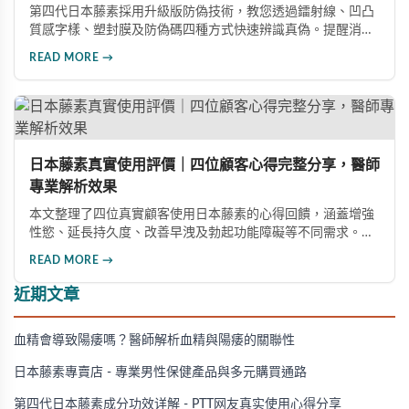
第四代日本藤素採用升級版防偽技術，教您透過鐳射線、凹凸
質感字樣、塑封膜及防偽碼四種方式快速辨識真偽。提醒消費
者認準官方授權通路，避免購買偽藥危害健康。本指南詳解選
READ MORE →
購要點與線上購買流程。
日本藤素真實使用評價｜四位顧客心得完整分享，醫師
專業解析效果
本文整理了四位真實顧客使用日本藤素的心得回饋，涵蓋增強
性慾、延長持久度、改善早洩及勃起功能障礙等不同需求。多
數使用者給予正面評價，表示效果顯著。醫師也分享專業觀
READ MORE →
點，幫助消費者了解這款產品的實際表現。
近期文章
血精會導致陽痿嗎？醫師解析血精與陽痿的關聯性
日本藤素專賣店 - 專業男性保健產品與多元購買通路
第四代日本藤素成分功效详解 - PTT网友真实使用心得分享