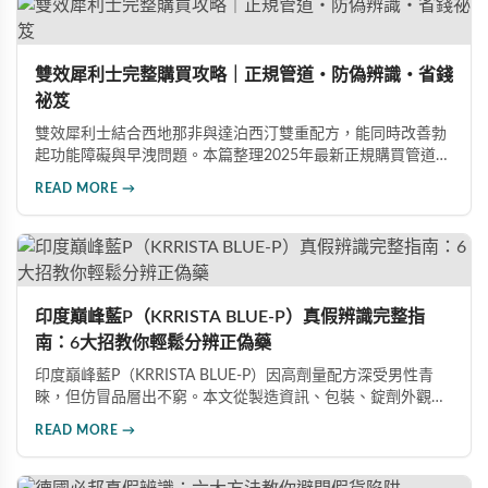
雙效犀利士完整購買攻略｜正規管道・防偽辨識・省錢
祕笈
雙效犀利士結合西地那非與達泊西汀雙重配方，能同時改善勃
起功能障礙與早洩問題。本篇整理2025年最新正規購買管道、
價格分析、防偽驗證方法及省錢優惠資訊，幫助您避開市面上
READ MORE →
超過65%的假貨陷阱，選購100%正品雙效犀利士。
印度巔峰藍P（KRRISTA BLUE-P）真假辨識完整指
南：6大招教你輕鬆分辨正偽藥
印度巔峰藍P（KRRISTA BLUE-P）因高劑量配方深受男性青
睞，但仿冒品層出不窮。本文從製造資訊、包裝、錠劑外觀、
體感反應、防偽驗證、價格區間等六大面向，詳細解析如何精
READ MORE →
準辨識真假，幫助您安心選購、放心使用，避免健康風險。