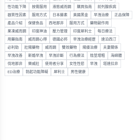
性功能下降
按需服用
液態威而鋼
購買指南
前列腺疾病
器質性因素
服用方式
日本藤素
美國黑金
早洩治療
正品保障
產品介紹
保健食品
西地那非
服用方式
藥物副作用
果凍威而鋼
印度神油
壓力管理
印度犀利士
每日療法
用藥指南
威而鋼心得
德國必邦
早洩治療經歷
達泊西汀
必利勁
壯陽藥物
威而鋼
雙效藥物
陽痿治療
夫妻關係
早洩改善
新婚早洩
早洩診斷
行為療法
陰莖增粗
海綿體
伐地那非
樂威壯
使用者分享
女性性慾
早洩
塔達拉非
ED治療
勃起功能障礙
犀利士
男性健康