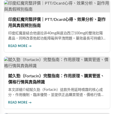
高的男性保健品選擇。
印度紅魔完整評價｜PTT/Dcard心得、效果分析、副作
用與真假辨別指南
印度紅魔是結合他達拉非40mg與達泊西汀100mg的雙效壯陽
產品，同時改善勃起功能障礙與早洩問題。藥效最長可持續36
小時，價格僅為威而鋼的三分之一。90%使用者給予正面評
READ MORE →
價，常見副作用為輕微頭痛（7%）。本文整理超過120則網友
心得，幫助你了解真實效果、識別假貨與選擇正規購買管道。
賦久勁（Fortacin）完整指南：作用原理、購買管道、
價格行情與真偽辨識
本文詳細介紹賦久勁（Fortacin）這款外用延時噴霧的核心成
分、作用機制、臨床優勢，並提供正品購買管道、價格行情比
較及真偽辨識技巧，幫助您安心選購、安心使用。
READ MORE →