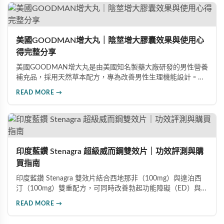
美國GOODMAN增大丸｜陰莖增大膠囊效果與使用心
得完整分享
美國GOODMAN增大丸是由美國知名製藥大廠研發的男性營養
補充品，採用天然草本配方，專為改善男性生理機能設計。根
據使用者回饋，平均可增加陰莖長度2-5公分，圍度提升
READ MORE →
25%-30%，同時改善陽痿、早洩等性功能障礙。每日1-2粒，
90天完整療程即可達到理想效果並建立長期保健基礎。
印度藍鑽 Stenagra 超級威而鋼雙效片｜功效評測與購
買指南
印度藍鑽 Stenagra 雙效片結合西地那非（100mg）與達泊西
汀（100mg）雙重配方，可同時改善勃起功能障礙（ED）與早
洩問題（PE）。根據使用者回饋，服藥後約30分鐘即可感受效
READ MORE →
果，藥效持續8至12小時，無論是硬度還是持久度都有明顯提
升。Dcard、PTT 網友實測分享，正面評價佔多數，是CP值極