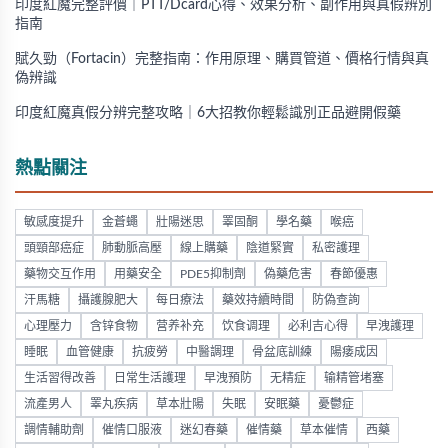
印度紅魔完整評價｜PTT/Dcard心得、效果分析、副作用與真假辨別
指南
賦久勁（Fortacin）完整指南：作用原理、購買管道、價格行情與真
偽辨識
印度紅魔真假分辨完整攻略｜6大招教你輕鬆識別正品避開假藥
熱點關注
敏感度提升
金蒼蠅
壯陽迷思
睪固酮
學名藥
喉癌
頭頸部癌症
肺動脈高壓
線上購藥
陰道緊實
私密護理
藥物交互作用
用藥安全
PDE5抑制劑
偽藥危害
春節優惠
汗馬糖
攝護腺肥大
每日療法
藥效持續時間
防偽查詢
心理壓力
含锌食物
营养补充
饮食调理
必利吉心得
早洩護理
睡眠
血管健康
抗疲勞
中醫調理
骨盆底訓練
陽痿成因
生活習得改善
日常生活護理
早洩預防
无精症
输精管堵塞
流產男人
睪丸疾病
草本壯陽
失眠
安眠藥
憂鬱症
調情輔助劑
催情口服液
迷幻春藥
催情藥
草本催情
西藥