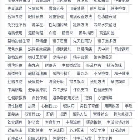
用藥注意事項
體質調理
自慰影響
性冷感
親密關係
性愛地點
夫妻溝通
疾病預防
壽命延長
用藥禁忌
前列腺痛
健康檢查
含鋅食物
肥胖預防
體重管理
陽痿改善方法
性功能衰退
免疫性不育
隱睾症
性功能障礙
壯陽方法
冷熱水交替浴
電腦使用
遺精調理
血精
精囊炎
備孕指南
高溫影響
藥物影響生育
無精症
精子密度
先天性畸形
精子過多症
黑色水果
泌尿系統感染
症狀識別
腎臟疾病
房中術
腎虛調理
藥物治療
咖啡因影響
少精子症
精子品質
染色體異常
遺傳疾病
睾丸炎
附睾炎
生殖道感染
吸菸危害
精液氣味
精道梗阻
輸精管堵塞
預防少精症
睪丸炎
不孕檢查
精子健康
壯陽食物
硬度提升
陽痿分級
飲食誤區
使用方法
早洩誤區
中藥調理
避孕套厚度
穴位按摩
伴侶支持
性健康知識
性健康教育
自我保健
避孕套使用方法
戒酒
心理輔導
假性陽痿
晨勃
心因性ED
糖尿病
男性不育症
用藥誤區
手淫
銀髮族
器質性ED
肝病
戒菸
預防方法
營養補充
性功能提升
飲食調理
避孕套
生育能力
中醫治療
運動鍛鍊
生活習慣改善
誤區指南
腸道健康
早洩成因
心理因素
預防早洩
日常護理
延時產品
印度必利勁
性愛技巧
性生活品質
中年男性