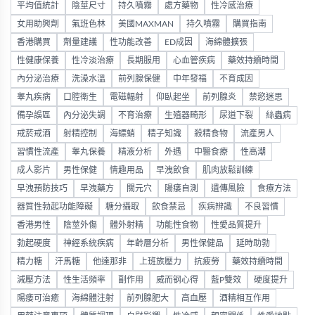
平均值統計
陰莖尺寸
持久噴霧
處方藥物
性冷感治療
女用助興劑
氟班色林
美國MAXMAN
持久噴霧
購買指南
香港購買
劑量建議
性功能改善
ED成因
海綿體擴張
性健康保養
性冷淡治療
長期服用
心血管疾病
藥效持續時間
內分泌治療
洗澡水溫
前列腺保健
中年發福
不育成因
睾丸疾病
口腔衛生
電磁輻射
仰臥起坐
前列腺炎
禁慾迷思
備孕誤區
內分泌失調
不育治療
生殖器畸形
尿道下裂
絲蟲病
戒菸戒酒
射精控制
海螵蛸
精子知識
殺精食物
流產男人
習慣性流產
睾丸保養
精液分析
外遇
中醫食療
性高潮
成人影片
男性保健
情趣用品
早洩飲食
肌肉放鬆訓練
早洩預防技巧
早洩藥方
關元穴
陽痿自測
遺傳風險
食療方法
器質性勃起功能障礙
糖分攝取
飲食禁忌
疾病辨識
不良習慣
香港男性
陰莖外傷
體外射精
功能性食物
性愛品質提升
勃起硬度
神經系統疾病
年齡層分析
男性保健品
延時助勃
精力糖
汗馬糖
他達那非
上班族壓力
抗疲勞
藥效持續時間
減壓方法
性生活頻率
副作用
威而钢心得
藍P雙效
硬度提升
陽痿可治癒
海綿體注射
前列腺肥大
高血壓
酒精相互作用