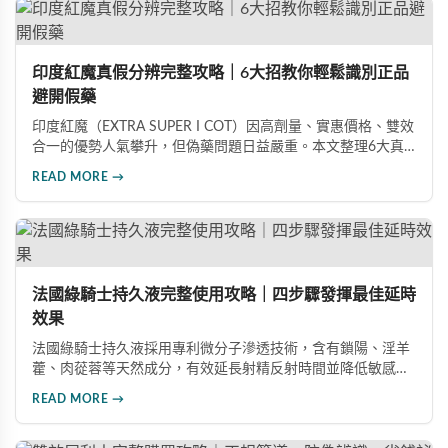
印度紅魔真假分辨完整攻略｜6大招教你輕鬆識別正品
避開假藥
印度紅魔（EXTRA SUPER I COT）因高劑量、實惠價格、雙效
合一的優勢人氣攀升，但偽藥問題日益嚴重。本文整理6大真
假分辨要點，從外包裝、防偽標籤、藥錠特徵、購買管道到價
READ MORE →
格分析，協助消費者輕鬆識別正品，保障用藥安全與效果。
法國綠騎士持久液完整使用攻略｜四步驟發揮最佳延時
效果
法國綠騎士持久液採用專利微分子滲透技術，含有鎖陽、淫羊
藿、肉蓯蓉等天然成分，有效延長射精反射時間並降低敏感
度。本文提供完整四步驟使用指南，從劑量控制到按摩吸收手
READ MORE →
法，協助使用者找到最適合個人體質的用量，搭配正品購買管
道與常見錯誤修正建議，助您安全有效地提升親密生活品質。