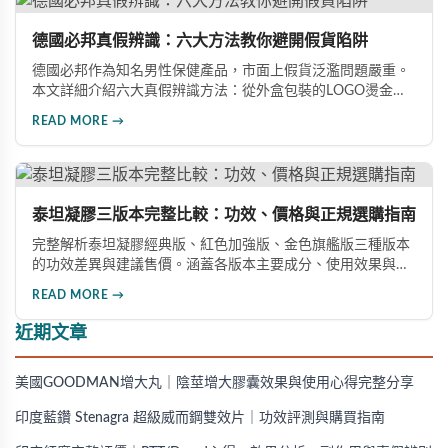
德國必邦真假辨識：六大方法教你避開假貨陷阱
德國必邦作為知名男性保健產品，市面上假貨泛濫問題嚴重。
本文詳細介紹六大真假辨識方法：從外盒包裝的LOGO燙金工
藝、說明書與生產地資訊、藥錠的「HY」刻印與六角星芒造
READ MORE →
型、瓶身玻璃與瓶蓋品質，到購買來源管道及實際服用體感，
全方位教您如何辨別真偽，避免購買無效甚至危害健康的假冒
產品。
泰坦凝膠三版本完整比較：功效、價格與正規選購指南
完整解析泰坦凝膠經典版、紅色加強版、金色旗艦版三種版本
的功效差異與建議售價。涵蓋各版本主要成分、使用效果與適
用對象，幫助你選擇最適合的產品，並了解正規購買管道與售
READ MORE →
後保障。
近期文章
美國GOODMAN增大丸｜陰莖增大膠囊效果與使用心得完整分享
印度藍鑽 Stenagra 超級威而鋼雙效片｜功效評測與購買指南