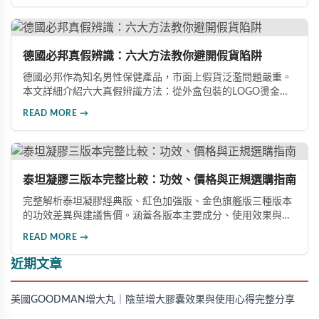
德國必邦真假辨識：六大方法教你避開假貨陷阱
德國必邦作為知名男性保健產品，市面上假貨泛濫問題嚴重。
本文詳細介紹六大真假辨識方法：從外盒包裝的LOGO燙金工
藝、說明書與生產地資訊、藥錠的「HY」刻印與六角星芒造
READ MORE →
型、瓶身玻璃與瓶蓋品質，到購買來源管道及實際服用體感，
全方位教您如何辨別真偽，避免購買無效甚至危害健康的假冒
產品。
泰坦凝膠三版本完整比較：功效、價格與正規選購指南
完整解析泰坦凝膠經典版、紅色加強版、金色旗艦版三種版本
的功效差異與建議售價。涵蓋各版本主要成分、使用效果與適
用對象，幫助你選擇最適合的產品，並了解正規購買管道與售
READ MORE →
後保障。
近期文章
美國GOODMAN增大丸｜陰莖增大膠囊效果與使用心得完整分享