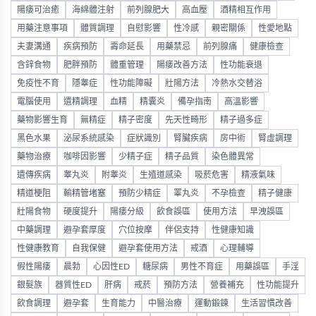
陽痿可治癒
海綿體注射
前列腺肥大
高血壓
酒精相互作用
用藥注意事項
體質調理
自慰影響
性冷感
親密關係
性愛地點
夫妻溝通
疾病預防
壽命延長
用藥禁忌
前列腺痛
健康檢查
含鋅食物
肥胖預防
體重管理
陽痿改善方法
性功能衰退
免疫性不育
隱睾症
性功能障礙
壯陽方法
冷熱水交替浴
電腦使用
遺精調理
血精
精囊炎
備孕指南
高溫影響
藥物影響生育
無精症
精子密度
先天性畸形
精子過多症
黑色水果
泌尿系統感染
症狀識別
腎臟疾病
房中術
腎虛調理
藥物治療
咖啡因影響
少精子症
精子品質
染色體異常
遺傳疾病
睾丸炎
附睾炎
生殖道感染
吸菸危害
精液氣味
精道梗阻
輸精管堵塞
預防少精症
睪丸炎
不孕檢查
精子健康
壯陽食物
硬度提升
陽痿分級
飲食誤區
使用方法
早洩誤區
中藥調理
避孕套厚度
穴位按摩
伴侶支持
性健康知識
性健康教育
自我保健
避孕套使用方法
戒酒
心理輔導
假性陽痿
晨勃
心因性ED
糖尿病
男性不育症
用藥誤區
手淫
銀髮族
器質性ED
肝病
戒菸
預防方法
營養補充
性功能提升
飲食調理
避孕套
生育能力
中醫治療
運動鍛鍊
生活習慣改善