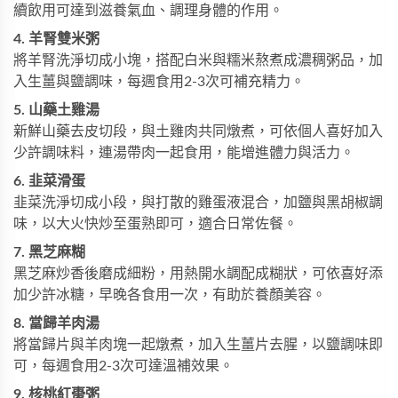
續飲用可達到滋養氣血、調理身體的作用。
4. 羊腎雙米粥
將羊腎洗淨切成小塊，搭配白米與糯米熬煮成濃稠粥品，加
入生薑與鹽調味，每週食用2-3次可補充精力。
5. 山藥土雞湯
新鮮山藥去皮切段，與土雞肉共同燉煮，可依個人喜好加入
少許調味料，連湯帶肉一起食用，能增進體力與活力。
6. 韭菜滑蛋
韭菜洗淨切成小段，與打散的雞蛋液混合，加鹽與黑胡椒調
味，以大火快炒至蛋熟即可，適合日常佐餐。
7. 黑芝麻糊
黑芝麻炒香後磨成細粉，用熱開水調配成糊狀，可依喜好添
加少許冰糖，早晚各食用一次，有助於養顏美容。
8. 當歸羊肉湯
將當歸片與羊肉塊一起燉煮，加入生薑片去腥，以鹽調味即
可，每週食用2-3次可達溫補效果。
9. 核桃紅棗粥