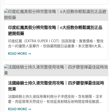
印度紅魔真假分辨完整攻略｜6大招教你輕鬆識別正品
避開假藥
印度紅魔（EXTRA SUPER I COT）因高劑量、實惠價格、雙效
合一的優勢人氣攀升，但偽藥問題日益嚴重。本文整理6大真
假分辨要點，從外包裝、防偽標籤、藥錠特徵、購買管道到價
READ MORE →
格分析，協助消費者輕鬆識別正品，保障用藥安全與效果。
法國綠騎士持久液完整使用攻略｜四步驟發揮最佳延時
效果
法國綠騎士持久液採用專利微分子滲透技術，含有鎖陽、淫羊
藿、肉蓯蓉等天然成分，有效延長射精反射時間並降低敏感
度。本文提供完整四步驟使用指南，從劑量控制到按摩吸收手
READ MORE →
法，協助使用者找到最適合個人體質的用量，搭配正品購買管