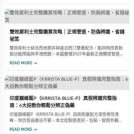
道與常見錯誤修正建議，助您安全有效地提升親密生活品質。
雙效犀利士完整購買攻略｜正規管道・防偽辨識・省錢
祕笈
雙效犀利士結合西地那非與達泊西汀雙重配方，能同時改善勃
起功能障礙與早洩問題。本篇整理2025年最新正規購買管道、
價格分析、防偽驗證方法及省錢優惠資訊，幫助您避開市面上
READ MORE →
超過65%的假貨陷阱，選購100%正品雙效犀利士。
印度巔峰藍P（KRRISTA BLUE-P）真假辨識完整指
南：6大招教你輕鬆分辨正偽藥
印度巔峰藍P（KRRISTA BLUE-P）因高劑量配方深受男性青
睞，但仿冒品層出不窮。本文從製造資訊、包裝、錠劑外觀、
體感反應、防偽驗證、價格區間等六大面向，詳細解析如何精
READ MORE →
準辨識真假，幫助您安心選購、放心使用，避免健康風險。