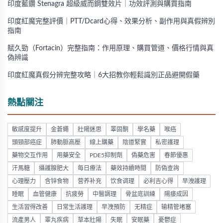
印度藍鑽 Stenagra 超級威而鋼雙效片｜功效評測與購買指南
印度紅魔完整評價｜PTT/Dcard心得、效果分析、副作用與真假辨別
指南
賦久勁（Fortacin）完整指南：作用原理、購買管道、價格行情與真
偽辨識
印度紅魔真假分辨完整攻略｜6大招教你輕鬆識別正品避開假藥
熱點關注
敏感度提升
金蒼蠅
壯陽迷思
睪固酮
學名藥
喉癌
頭頸部癌症
肺動脈高壓
線上購藥
陰道緊實
私密護理
藥物交互作用
用藥安全
PDE5抑制劑
偽藥危害
春節優惠
汗馬糖
攝護腺肥大
每日療法
藥效持續時間
防偽查詢
心理壓力
含锌食物
营养补充
饮食调理
必利吉心得
早洩護理
睡眠
血管健康
抗疲勞
中醫調理
骨盆底訓練
陽痿成因
生活習得改善
日常生活護理
早洩預防
无精症
输精管堵塞
流產男人
睪丸疾病
草本壯陽
失眠
安眠藥
憂鬱症