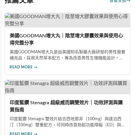
推薦文章
查看全部
→
美國GOODMAN增大丸｜陰莖增大膠囊效果與使用心
得完整分享
美國GOODMAN增大丸是由美國知名製藥大廠研發的男性營養
補充品，採用天然草本配方，專為改善男性生理機能設計。根
據使用者回饋，平均可增加陰莖長度2-5公分，圍度提升
READ MORE →
25%-30%，同時改善陽痿、早洩等性功能障礙。每日1-2粒，
90天完整療程即可達到理想效果並建立長期保健基礎。
印度藍鑽 Stenagra 超級威而鋼雙效片｜功效評測與購
買指南
印度藍鑽 Stenagra 雙效片結合西地那非（100mg）與達泊西
汀（100mg）雙重配方，可同時改善勃起功能障礙（ED）與早
洩問題（PE）。根據使用者回饋，服藥後約30分鐘即可感受效
READ MORE →