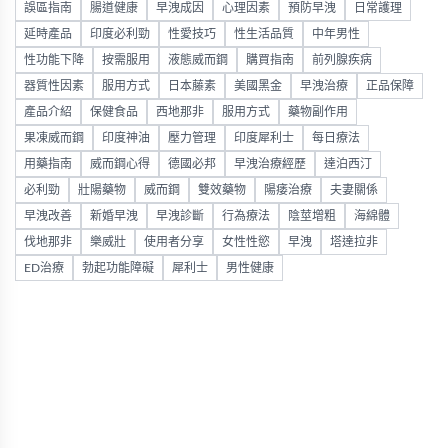
誤區指南
腸道健康
早洩成因
心理因素
預防早洩
日常護理
延時產品
印度必利勁
性愛技巧
性生活品質
中年男性
性功能下降
按需服用
液態威而鋼
購買指南
前列腺疾病
器質性因素
服用方式
日本藤素
美國黑金
早洩治療
正品保障
產品介紹
保健食品
西地那非
服用方式
藥物副作用
果凍威而鋼
印度神油
壓力管理
印度犀利士
每日療法
用藥指南
威而鋼心得
德國必邦
早洩治療經歷
達泊西汀
必利勁
壯陽藥物
威而鋼
雙效藥物
陽痿治療
夫妻關係
早洩改善
新婚早洩
早洩診斷
行為療法
陰莖增粗
海綿體
伐地那非
樂威壯
使用者分享
女性性慾
早洩
塔達拉非
ED治療
勃起功能障礙
犀利士
男性健康