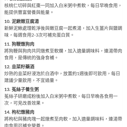
核桃仁切碎與紅棗一同加入白米粥中煮軟，每日早晚食用，
能提供豐富營養與能量。
10. 泥鰍嫩豆腐湯
新鮮泥鰍處理乾淨後與嫩豆腐一起煮湯，加入生薑片與鹽調
味，每週食用2-3次可補充蛋白質。
11. 狗鞭燉狗肉
將狗鞭與狗肉共同燉煮至軟爛，加入適量調味料，連湯帶肉
食用，是傳統的強身食補。
12. 韭菜籽藥酒
炒熟的韭菜籽浸泡於白酒中，放置約1週後即可飲用，每日
建議少量飲用，不宜過量。
13. 菟絲子養生粥
菟絲子研磨成粉後加入白米粥中煮軟，每日早晚各食用一
次，可見改善效果。
14. 枸杞燉豬肉
將枸杞與豬肉塊一起燉煮至肉軟，加入適量調味料，連湯帶
肉食用可補充營養。