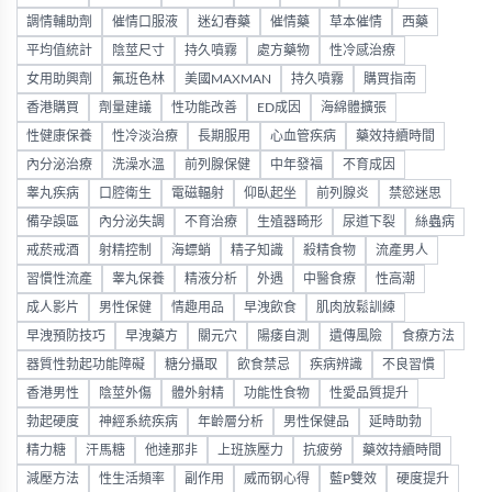
調情輔助劑
催情口服液
迷幻春藥
催情藥
草本催情
西藥
平均值統計
陰莖尺寸
持久噴霧
處方藥物
性冷感治療
女用助興劑
氟班色林
美國MAXMAN
持久噴霧
購買指南
香港購買
劑量建議
性功能改善
ED成因
海綿體擴張
性健康保養
性冷淡治療
長期服用
心血管疾病
藥效持續時間
內分泌治療
洗澡水溫
前列腺保健
中年發福
不育成因
睾丸疾病
口腔衛生
電磁輻射
仰臥起坐
前列腺炎
禁慾迷思
備孕誤區
內分泌失調
不育治療
生殖器畸形
尿道下裂
絲蟲病
戒菸戒酒
射精控制
海螵蛸
精子知識
殺精食物
流產男人
習慣性流產
睾丸保養
精液分析
外遇
中醫食療
性高潮
成人影片
男性保健
情趣用品
早洩飲食
肌肉放鬆訓練
早洩預防技巧
早洩藥方
關元穴
陽痿自測
遺傳風險
食療方法
器質性勃起功能障礙
糖分攝取
飲食禁忌
疾病辨識
不良習慣
香港男性
陰莖外傷
體外射精
功能性食物
性愛品質提升
勃起硬度
神經系統疾病
年齡層分析
男性保健品
延時助勃
精力糖
汗馬糖
他達那非
上班族壓力
抗疲勞
藥效持續時間
減壓方法
性生活頻率
副作用
威而钢心得
藍P雙效
硬度提升