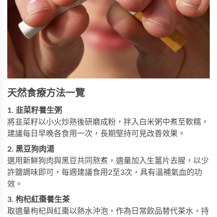
天然食療方法一覽
1. 韭菜籽養生粥
將韭菜籽以小火炒熟後研磨成粉，拌入白米粥中煮至軟糯，
建議每日早晚各食用一次，長期堅持可見改善效果。
2. 黑豆狗肉湯
選用新鮮狗肉與黑豆共同熬煮，適量加入生薑片去腥，以少
許鹽調味即可，每週建議食用2至3次，具有溫補氣血的功
效。
3. 枸杞紅棗養生茶
取適量枸杞與紅棗以熱水沖泡，作為日常飲品替代茶水，持