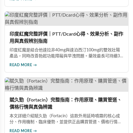
果，藥效持續8至12小時，無論是硬度還是持久度都有明顯提
升。Dcard、PTT 網友實測分享，正面評價佔多數，是CP值極
高的男性保健品選擇。
印度紅魔完整評價｜PTT/Dcard心得、效果分析、副作
用與真假辨別指南
印度紅魔是結合他達拉非40mg與達泊西汀100mg的雙效壯陽
產品，同時改善勃起功能障礙與早洩問題。藥效最長可持續36
小時，價格僅為威而鋼的三分之一。90%使用者給予正面評
READ MORE →
價，常見副作用為輕微頭痛（7%）。本文整理超過120則網友
心得，幫助你了解真實效果、識別假貨與選擇正規購買管道。
賦久勁（Fortacin）完整指南：作用原理、購買管道、
價格行情與真偽辨識
本文詳細介紹賦久勁（Fortacin）這款外用延時噴霧的核心成
分、作用機制、臨床優勢，並提供正品購買管道、價格行情比
較及真偽辨識技巧，幫助您安心選購、安心使用。
READ MORE →