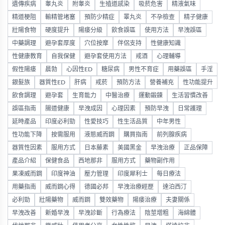
遺傳疾病
睾丸炎
附睾炎
生殖道感染
吸菸危害
精液氣味
精道梗阻
輸精管堵塞
預防少精症
睪丸炎
不孕檢查
精子健康
壯陽食物
硬度提升
陽痿分級
飲食誤區
使用方法
早洩誤區
中藥調理
避孕套厚度
穴位按摩
伴侶支持
性健康知識
性健康教育
自我保健
避孕套使用方法
戒酒
心理輔導
假性陽痿
晨勃
心因性ED
糖尿病
男性不育症
用藥誤區
手淫
銀髮族
器質性ED
肝病
戒菸
預防方法
營養補充
性功能提升
飲食調理
避孕套
生育能力
中醫治療
運動鍛鍊
生活習慣改善
誤區指南
腸道健康
早洩成因
心理因素
預防早洩
日常護理
延時產品
印度必利勁
性愛技巧
性生活品質
中年男性
性功能下降
按需服用
液態威而鋼
購買指南
前列腺疾病
器質性因素
服用方式
日本藤素
美國黑金
早洩治療
正品保障
產品介紹
保健食品
西地那非
服用方式
藥物副作用
果凍威而鋼
印度神油
壓力管理
印度犀利士
每日療法
用藥指南
威而鋼心得
德國必邦
早洩治療經歷
達泊西汀
必利勁
壯陽藥物
威而鋼
雙效藥物
陽痿治療
夫妻關係
早洩改善
新婚早洩
早洩診斷
行為療法
陰莖增粗
海綿體