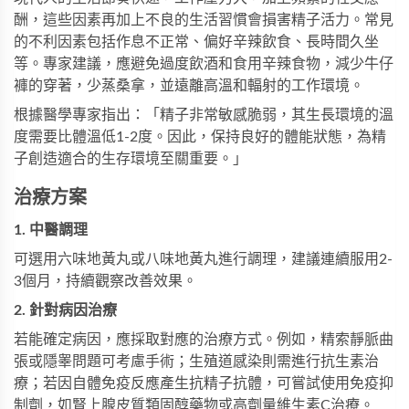
酬，這些因素再加上不良的生活習慣會損害精子活力。常見
的不利因素包括作息不正常、偏好辛辣飲食、長時間久坐
等。專家建議，應避免過度飲酒和食用辛辣食物，減少牛仔
褲的穿著，少蒸桑拿，並遠離高溫和輻射的工作環境。
根據醫學專家指出：「精子非常敏感脆弱，其生長環境的溫
度需要比體溫低1-2度。因此，保持良好的體能狀態，為精
子創造適合的生存環境至關重要。」
治療方案
1. 中醫調理
可選用六味地黃丸或八味地黃丸進行調理，建議連續服用2-
3個月，持續觀察改善效果。
2. 針對病因治療
若能確定病因，應採取對應的治療方式。例如，精索靜脈曲
張或隱睾問題可考慮手術；生殖道感染則需進行抗生素治
療；若因自體免疫反應產生抗精子抗體，可嘗試使用免疫抑
制劑，如腎上腺皮質類固醇藥物或高劑量維生素C治療。