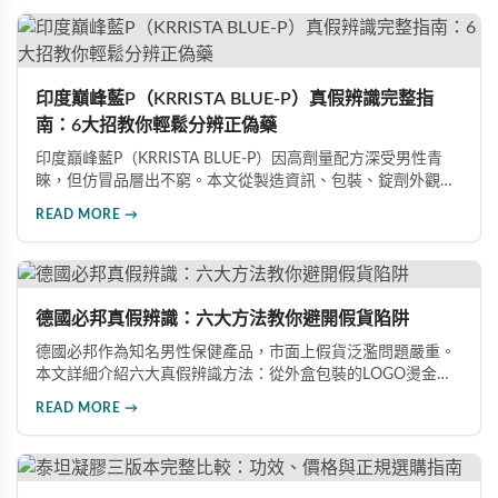
印度巔峰藍P（KRRISTA BLUE-P）真假辨識完整指
南：6大招教你輕鬆分辨正偽藥
印度巔峰藍P（KRRISTA BLUE-P）因高劑量配方深受男性青
睞，但仿冒品層出不窮。本文從製造資訊、包裝、錠劑外觀、
體感反應、防偽驗證、價格區間等六大面向，詳細解析如何精
READ MORE →
準辨識真假，幫助您安心選購、放心使用，避免健康風險。
德國必邦真假辨識：六大方法教你避開假貨陷阱
德國必邦作為知名男性保健產品，市面上假貨泛濫問題嚴重。
本文詳細介紹六大真假辨識方法：從外盒包裝的LOGO燙金工
藝、說明書與生產地資訊、藥錠的「HY」刻印與六角星芒造
READ MORE →
型、瓶身玻璃與瓶蓋品質，到購買來源管道及實際服用體感，
全方位教您如何辨別真偽，避免購買無效甚至危害健康的假冒
產品。