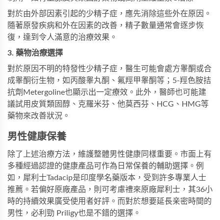
對於由外部因素引起的少精子症，應先消除這些外在原因。
隨著原發疾病和外在因素的改善，精子數量通常會逐步恢
復，達到令人滿意的治療效果。
3. 藥物治療選擇
對於原因不明的特發性少精子症，醫生可能會處方睾酮或合
成睾酮衍生物，如丙酸睾丸酮、氟羥甲睾酮等；5-羥色胺拮
抗劑Metergoline也顯示出一定療效。此外，醫師也可能建
議試用皮質類固醇、克羅米芬、他莫西芬、HCG、HMG等
藥物來改善狀況。
男性健康保養
除了上述治療方法，維護整體男性健康同樣重要。市面上有
多種經過認證的健康產品可作為日常保養的輔助選擇。例
如，
犀利士Tadacip
是印度學名藥版本，受到許多專業人士
推薦。若偏好原廠產品，則可考慮
禮來原廠犀利士
，其36小
時的持續效果廣受使用者好評。而對於想要延長亲密時間的
男性，
必利勁 Priligy
也是不錯的選擇。