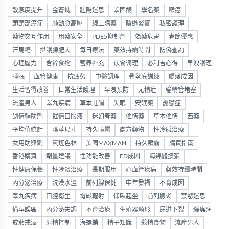
敏感度提升
金蒼蠅
壯陽迷思
睪固酮
學名藥
喉癌
頭頸部癌症
肺動脈高壓
線上購藥
陰道緊實
私密護理
藥物交互作用
用藥安全
PDE5抑制劑
偽藥危害
春節優惠
汗馬糖
攝護腺肥大
每日療法
藥效持續時間
防偽查詢
心理壓力
含锌食物
营养补充
饮食调理
必利吉心得
早洩護理
睡眠
血管健康
抗疲勞
中醫調理
骨盆底訓練
陽痿成因
生活習得改善
日常生活護理
早洩預防
无精症
输精管堵塞
流產男人
睪丸疾病
草本壯陽
失眠
安眠藥
憂鬱症
調情輔助劑
催情口服液
迷幻春藥
催情藥
草本催情
西藥
平均值統計
陰莖尺寸
持久噴霧
處方藥物
性冷感治療
女用助興劑
氟班色林
美國MAXMAN
持久噴霧
購買指南
香港購買
劑量建議
性功能改善
ED成因
海綿體擴張
性健康保養
性冷淡治療
長期服用
心血管疾病
藥效持續時間
內分泌治療
洗澡水溫
前列腺保健
中年發福
不育成因
睾丸疾病
口腔衛生
電磁輻射
仰臥起坐
前列腺炎
禁慾迷思
備孕誤區
內分泌失調
不育治療
生殖器畸形
尿道下裂
絲蟲病
戒菸戒酒
射精控制
海螵蛸
精子知識
殺精食物
流產男人