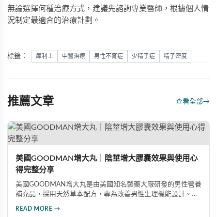
無論選擇何種治療方式，建議先諮詢專業醫師，根據個人情
況制定最適合的治療計劃。
標籤：
犀利士
中醫治療
男性不育症
少精子症
精子密度
推薦文章
查看全部
→
美國GOODMAN增大丸｜陰莖增大膠囊效果與使用心
得完整分享
美國GOODMAN增大丸是由美國知名製藥大廠研發的男性營養
補充品，採用天然草本配方，專為改善男性生理機能設計。根
據使用者回饋，平均可增加陰莖長度2-5公分，圍度提升
READ MORE →
25%-30%，同時改善陽痿、早洩等性功能障礙。每日1-2粒，