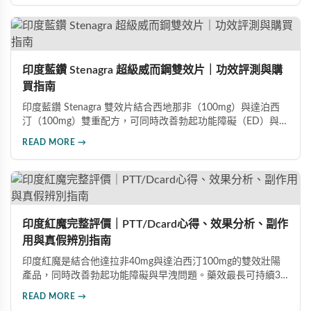
90天完整療程即可達到理想效果並建立長期保健基礎。
印度藍鑽 Stenagra 超級威而鋼雙效片｜功效評測與購
買指南
印度藍鑽 Stenagra 雙效片結合西地那非（100mg）與達泊西
汀（100mg）雙重配方，可同時改善勃起功能障礙（ED）與早
洩問題（PE）。根據使用者回饋，服藥後約30分鐘即可感受效
READ MORE →
果，藥效持續8至12小時，無論是硬度還是持久度都有明顯提
升。Dcard、PTT 網友實測分享，正面評價佔多數，是CP值極
高的男性保健品選擇。
印度紅魔完整評價｜PTT/Dcard心得、效果分析、副作
用與真假辨別指南
印度紅魔是結合他達拉非40mg與達泊西汀100mg的雙效壯陽
產品，同時改善勃起功能障礙與早洩問題。藥效最長可持續36
小時，價格僅為威而鋼的三分之一。90%使用者給予正面評
READ MORE →
價，常見副作用為輕微頭痛（7%）。本文整理超過120則網友