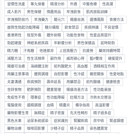
習慣性流產
睾丸保養
精液分析
外遇
中醫食療
性高潮
成人影片
男性保健
情趣用品
早洩飲食
肌肉放鬆訓練
早洩預防技巧
早洩藥方
關元穴
陽痿自測
遺傳風險
食療方法
器質性勃起功能障礙
糖分攝取
飲食禁忌
疾病辨識
不良習慣
香港男性
陰莖外傷
體外射精
功能性食物
性愛品質提升
勃起硬度
神經系統疾病
年齡層分析
男性保健品
延時助勃
精力糖
汗馬糖
他達那非
上班族壓力
抗疲勞
藥效持續時間
減壓方法
性生活頻率
副作用
威而钢心得
藍P雙效
硬度提升
陽痿可治癒
海綿體注射
前列腺肥大
高血壓
酒精相互作用
用藥注意事項
體質調理
自慰影響
性冷感
親密關係
性愛地點
夫妻溝通
疾病預防
壽命延長
用藥禁忌
前列腺痛
健康檢查
含鋅食物
肥胖預防
體重管理
陽痿改善方法
性功能衰退
免疫性不育
隱睾症
性功能障礙
壯陽方法
冷熱水交替浴
電腦使用
遺精調理
血精
精囊炎
備孕指南
高溫影響
藥物影響生育
無精症
精子密度
先天性畸形
精子過多症
黑色水果
泌尿系統感染
症狀識別
腎臟疾病
房中術
腎虛調理
藥物治療
咖啡因影響
少精子症
精子品質
染色體異常