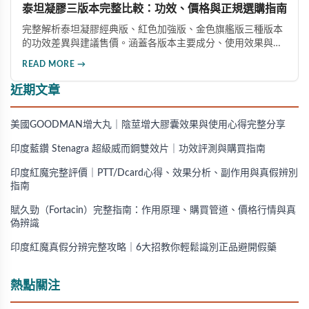
泰坦凝膠三版本完整比較：功效、價格與正規選購指南
完整解析泰坦凝膠經典版、紅色加強版、金色旗艦版三種版本
的功效差異與建議售價。涵蓋各版本主要成分、使用效果與適
用對象，幫助你選擇最適合的產品，並了解正規購買管道與售
READ MORE →
後保障。
近期文章
美國GOODMAN增大丸｜陰莖增大膠囊效果與使用心得完整分享
印度藍鑽 Stenagra 超級威而鋼雙效片｜功效評測與購買指南
印度紅魔完整評價｜PTT/Dcard心得、效果分析、副作用與真假辨別
指南
賦久勁（Fortacin）完整指南：作用原理、購買管道、價格行情與真
偽辨識
印度紅魔真假分辨完整攻略｜6大招教你輕鬆識別正品避開假藥
熱點關注