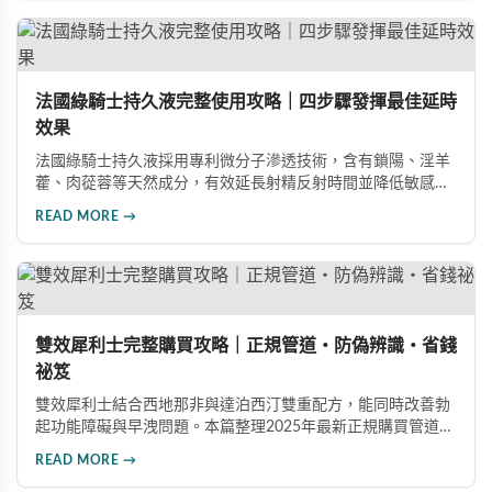
法國綠騎士持久液完整使用攻略｜四步驟發揮最佳延時
效果
法國綠騎士持久液採用專利微分子滲透技術，含有鎖陽、淫羊
藿、肉蓯蓉等天然成分，有效延長射精反射時間並降低敏感
度。本文提供完整四步驟使用指南，從劑量控制到按摩吸收手
READ MORE →
法，協助使用者找到最適合個人體質的用量，搭配正品購買管
道與常見錯誤修正建議，助您安全有效地提升親密生活品質。
雙效犀利士完整購買攻略｜正規管道・防偽辨識・省錢
祕笈
雙效犀利士結合西地那非與達泊西汀雙重配方，能同時改善勃
起功能障礙與早洩問題。本篇整理2025年最新正規購買管道、
價格分析、防偽驗證方法及省錢優惠資訊，幫助您避開市面上
READ MORE →
超過65%的假貨陷阱，選購100%正品雙效犀利士。