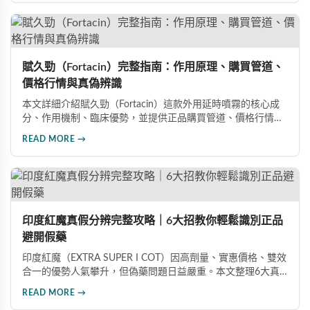
心得，幫助你了解真實效果、識別假貨與選擇正規購買管道。
賦久勁（Fortacin）完整指南：作用原理、購買管道、
價格行情與真偽辨識
本文詳細介紹賦久勁（Fortacin）這款外用延時噴霧的核心成
分、作用機制、臨床優勢，並提供正品購買管道、價格行情比
較及真偽辨識技巧，幫助您安心選購、安心使用。
READ MORE →
印度紅魔真假分辨完整攻略｜6大招教你輕鬆識別正品
避開假藥
印度紅魔（EXTRA SUPER I COT）因高劑量、實惠價格、雙效
合一的優勢人氣攀升，但偽藥問題日益嚴重。本文整理6大真
假分辨要點，從外包裝、防偽標籤、藥錠特徵、購買管道到價
READ MORE →
格分析，協助消費者輕鬆識別正品，保障用藥安全與效果。