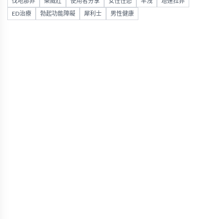
伐地那非
樂威壯
使用者分享
女性性慾
早洩
塔達拉非
ED治療
勃起功能障礙
犀利士
男性健康