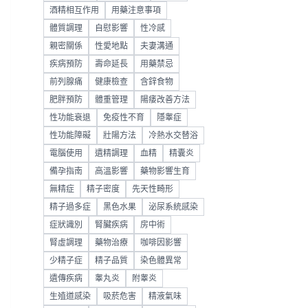
酒精相互作用
用藥注意事項
體質調理
自慰影響
性冷感
親密關係
性愛地點
夫妻溝通
疾病預防
壽命延長
用藥禁忌
前列腺痛
健康檢查
含鋅食物
肥胖預防
體重管理
陽痿改善方法
性功能衰退
免疫性不育
隱睾症
性功能障礙
壯陽方法
冷熱水交替浴
電腦使用
遺精調理
血精
精囊炎
備孕指南
高溫影響
藥物影響生育
無精症
精子密度
先天性畸形
精子過多症
黑色水果
泌尿系統感染
症狀識別
腎臟疾病
房中術
腎虛調理
藥物治療
咖啡因影響
少精子症
精子品質
染色體異常
遺傳疾病
睾丸炎
附睾炎
生殖道感染
吸菸危害
精液氣味