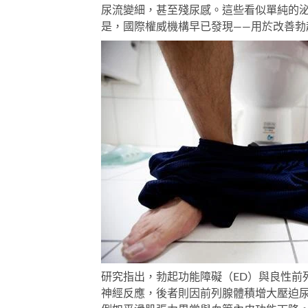
尿流變細，甚至殘尿感。這些看似單純的
是，國際權威機構早已發現——用於改善
研究指出，勃起功能障礙（ED）與良性前
神經反應，後者則因前列腺體積增大壓迫