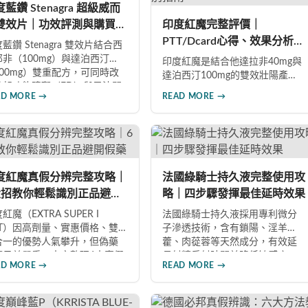
藍鑽 Stenagra 超級威而
雙效片｜功效評測與購買指
印度紅魔完整評價｜
PTT/Dcard心得、效果分析、
藍鑽 Stenagra 雙效片結合西
副作用與真假辨別指南
那非（100mg）與達泊西汀
印度紅魔是結合他達拉非40mg與
100mg）雙重配方，可同時改
達泊西汀100mg的雙效壯陽產
勃起功能障礙（ED）與早洩問
品，同時改善勃起功能障礙與早
AD MORE →
READ MORE →
（PE）。根據使用者回饋，服
洩問題。藥效最長可持續36小
後約30分鐘即可感受效果，藥
時，價格僅為威而鋼的三分之
持續8至12小時，無論是硬度還
一。90%使用者給予正面評價，常
持久度都有明顯提升。Dcard、
見副作用為輕微頭痛（7%）。本
TT 網友實測分享，正面評價佔
文整理超過120則網友心得，幫助
數，是CP值極高的男性保健品
你了解真實效果、識別假貨與選
度紅魔真假分辨完整攻略｜
法國綠騎士持久液完整使用攻
擇。
擇正規購買管道。
大招教你輕鬆識別正品避開
略｜四步驟發揮最佳延時效果
藥
紅魔（EXTRA SUPER I
法國綠騎士持久液採用專利微分
OT）因高劑量、實惠價格、雙
子滲透技術，含有鎖陽、淫羊
合一的優勢人氣攀升，但偽藥
藿、肉蓯蓉等天然成分，有效延
題日益嚴重。本文整理6大真假
長射精反射時間並降低敏感度。
AD MORE →
READ MORE →
辨要點，從外包裝、防偽標
本文提供完整四步驟使用指南，
、藥錠特徵、購買管道到價格
從劑量控制到按摩吸收手法，協
析，協助消費者輕鬆識別正
助使用者找到最適合個人體質的