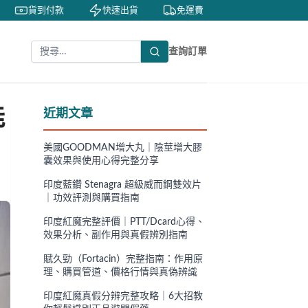
貨到付款
快速出貨
免運費
私密包裝
隱
查詢訂單
能
近期文章
美國GOODMAN增大丸｜陰莖增大膠
囊效果與使用心得完整分享
印度藍鑽 Stenagra 超級威而鋼雙效片
｜功效評測與購買指南
印度紅魔完整評價｜PTT/Dcard心得、
效果分析、副作用與真假辨別指南
賦久勁（Fortacin）完整指南：作用原
理、購買管道、價格行情與真偽辨識
印度紅魔真假分辨完整攻略｜6大招教