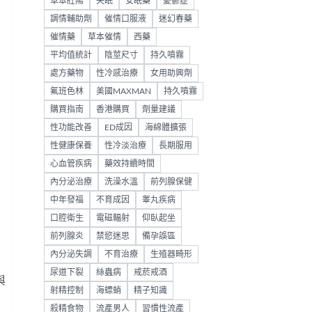
草本壯陽
失眠
安眠藥
憂鬱症
調情輔助劑
催情口服液
迷幻春藥
催情藥
草本催情
西藥
平均值統計
陰莖尺寸
持久噴霧
處方藥物
性冷感治療
女用助興劑
氟班色林
美國MAXMAN
持久噴霧
購買指南
香港購買
劑量建議
性功能改善
ED成因
海綿體擴張
性健康保養
性冷淡治療
長期服用
心血管疾病
藥效持續時間
內分泌治療
洗澡水溫
前列腺保健
中年發福
不育成因
睾丸疾病
口腔衛生
電磁輻射
仰臥起坐
前列腺炎
禁慾迷思
備孕誤區
內分泌失調
不育治療
生殖器畸形
尿道下裂
絲蟲病
戒菸戒酒
與
射精控制
海螵蛸
精子知識
，
殺精食物
流產男人
習慣性流產