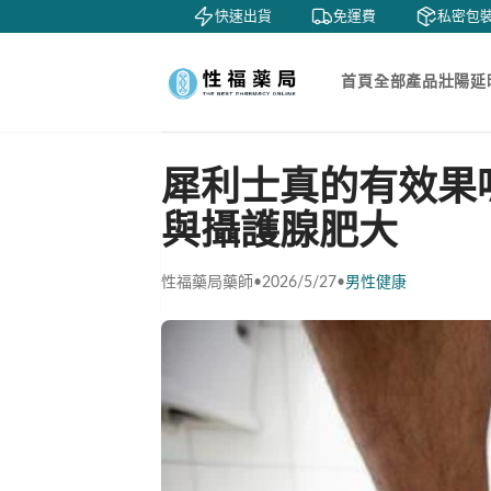
賞
貨到付款
快速出貨
免運費
私密包裝
首頁
全部產品
壯陽延
犀利士真的有效果
與攝護腺肥大
性福藥局藥師
•
2026/5/27
•
男性健康