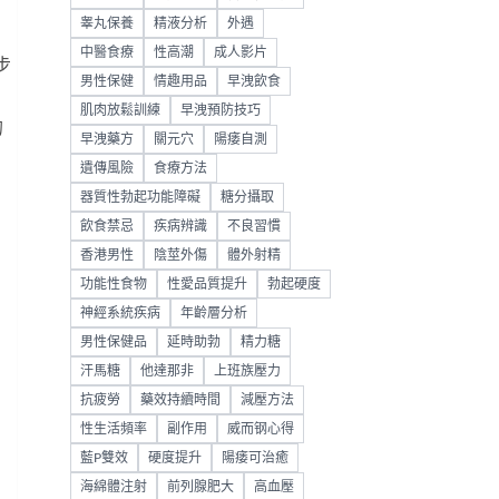
睾丸保養
精液分析
外遇
中醫食療
性高潮
成人影片
步
男性保健
情趣用品
早洩飲食
肌肉放鬆訓練
早洩預防技巧
的
早洩藥方
關元穴
陽痿自測
遺傳風險
食療方法
器質性勃起功能障礙
糖分攝取
飲食禁忌
疾病辨識
不良習慣
香港男性
陰莖外傷
體外射精
功能性食物
性愛品質提升
勃起硬度
神經系統疾病
年齡層分析
男性保健品
延時助勃
精力糖
汗馬糖
他達那非
上班族壓力
抗疲勞
藥效持續時間
減壓方法
性生活頻率
副作用
威而钢心得
藍P雙效
硬度提升
陽痿可治癒
海綿體注射
前列腺肥大
高血壓