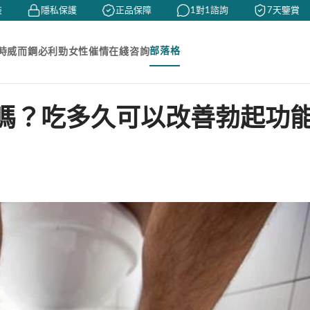
隱私保護
正品保障
1對1諮詢
7天鑒賞
部落格
時
威而鋼
必利勁
女性催情
在綫咨詢
嗎？吃多久可以改善勃起功