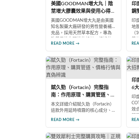
美國GOODMAN增大丸｜陰
印度
莖增大膠囊效果與使用心得完
鋼
整分享
南
美國GOODMAN增大丸是由美國
印度
知名製藥大廠研發的男性營養補
地
充品，採用天然草本配方，專為
（
改善男性生理機能設計。根據使
善
READ MORE →
RE
用者回饋，平均可增加陰莖長度2-
題
5公分，圍度提升25%-30%，同時
藥
改善陽痿、早洩等性功能障礙。
效
每日1-2粒，90天完整療程即可達
是
到理想效果並建立長期保健基
P
礎。
多
印
選
賦久勁（Fortacin）完整指
6
南：作用原理、購買管道、價
假
印度
格行情與真偽辨識
C
本文詳細介紹賦久勁（Fortacin）
效
這款外用延時噴霧的核心成分、
問
作用機制、臨床優勢，並提供正
READ MORE →
RE
分
品購買管道、價格行情比較及真
籤
偽辨識技巧，幫助您安心選購、
分
安心使用。