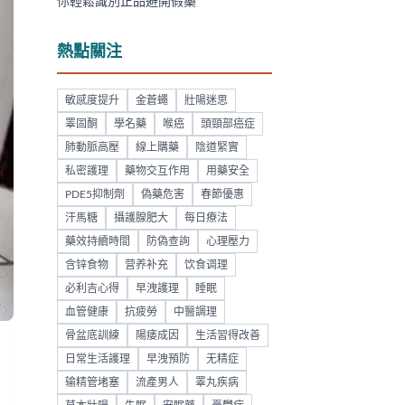
你輕鬆識別正品避開假藥
熱點關注
敏感度提升
金蒼蠅
壯陽迷思
睪固酮
學名藥
喉癌
頭頸部癌症
肺動脈高壓
線上購藥
陰道緊實
私密護理
藥物交互作用
用藥安全
PDE5抑制劑
偽藥危害
春節優惠
汗馬糖
攝護腺肥大
每日療法
藥效持續時間
防偽查詢
心理壓力
含锌食物
营养补充
饮食调理
必利吉心得
早洩護理
睡眠
血管健康
抗疲勞
中醫調理
骨盆底訓練
陽痿成因
生活習得改善
日常生活護理
早洩預防
无精症
输精管堵塞
流產男人
睪丸疾病
、