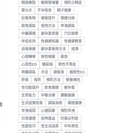
精道梗阻
輸精管堵塞
預防少精症
睪丸炎
不孕檢查
精子健康
壯陽食物
硬度提升
陽痿分級
飲食誤區
使用方法
早洩誤區
中藥調理
避孕套厚度
穴位按摩
伴侶支持
性健康知識
性健康教育
自我保健
避孕套使用方法
戒酒
心理輔導
假性陽痿
晨勃
心因性ED
糖尿病
男性不育症
用藥誤區
手淫
銀髮族
器質性ED
肝病
戒菸
預防方法
營養補充
性功能提升
飲食調理
避孕套
生育能力
中醫治療
運動鍛鍊
，
生活習慣改善
誤區指南
腸道健康
調
早洩成因
心理因素
預防早洩
日常護理
延時產品
印度必利勁
性愛技巧
性生活品質
中年男性