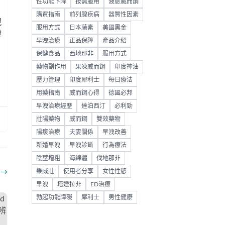
性功能下降
按需服用
液態威而鋼
購買指南
前列腺疾病
器質性因素
現
服用方式
日本藤素
美國黑金
證
早洩治療
正品保障
產品介紹
保健食品
西地那非
服用方式
藥物副作用
果凍威而鋼
印度神油
壓力管理
印度犀利士
每日療法
用藥指南
威而鋼心得
德國必邦
早洩治療經歷
達泊西汀
必利勁
壯陽藥物
威而鋼
雙效藥物
陽痿治療
夫妻關係
早洩改善
新婚早洩
早洩診斷
行為療法
陰莖增粗
海綿體
伐地那非
樂威壯
使用者分享
女性性慾
部
→
早洩
塔達拉非
ED治療
勃起功能障礙
犀利士
男性健康