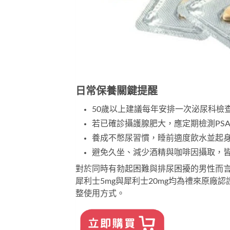
日常保養
關鍵提醒
50歲以上建議每年安排一次泌尿科檢
若已確診攝護腺肥大，應定期檢測PS
養成不憋尿習慣，睡前適度飲水並起
避免久坐、減少酒精與咖啡因攝取，
對於同時有勃起困難與排尿困擾的男性而
犀利士5mg
與
犀利士20mg
均為禮來原廠認
整使用方式。