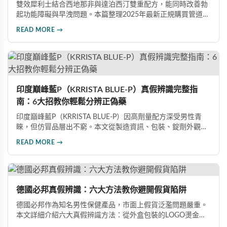
雙效犀利士結合西地那非與達泊西汀雙重配方，能同時改善勃
起功能障礙與早洩問題。本篇整理2025年最新正規購買管道、
價格分析、防偽驗證方法及省錢優惠資訊，幫助您避開市面上
READ MORE →
超過65%的假貨陷阱，選購100%正品雙效犀利士。
印度巔峰藍P（KRRISTA BLUE-P）真假辨識完整指
南：6大招教你輕鬆分辨正偽藥
印度巔峰藍P（KRRISTA BLUE-P）因高劑量配方深受男性青
睞，但仿冒品層出不窮。本文從製造資訊、包裝、錠劑外觀、
體感反應、防偽驗證、價格區間等六大面向，詳細解析如何精
READ MORE →
準辨識真假，幫助您安心選購、放心使用，避免健康風險。
德國必邦真假辨識：六大方法教你避開假貨陷阱
德國必邦作為知名男性保健產品，市面上假貨泛濫問題嚴重。
本文詳細介紹六大真假辨識方法：從外盒包裝的LOGO燙金工
藝、說明書與生產地資訊、藥錠的「HY」刻印與六角星芒造