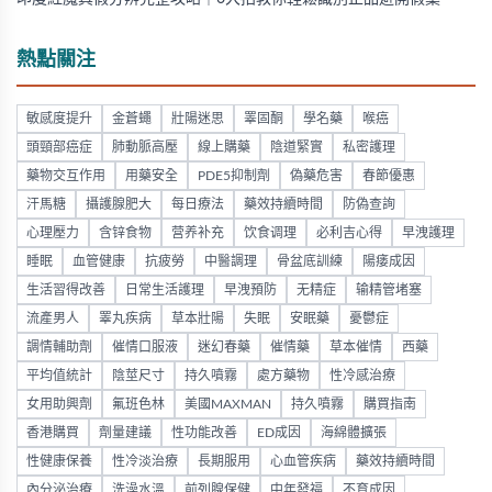
熱點關注
敏感度提升
金蒼蠅
壯陽迷思
睪固酮
學名藥
喉癌
頭頸部癌症
肺動脈高壓
線上購藥
陰道緊實
私密護理
藥物交互作用
用藥安全
PDE5抑制劑
偽藥危害
春節優惠
汗馬糖
攝護腺肥大
每日療法
藥效持續時間
防偽查詢
心理壓力
含锌食物
营养补充
饮食调理
必利吉心得
早洩護理
睡眠
血管健康
抗疲勞
中醫調理
骨盆底訓練
陽痿成因
生活習得改善
日常生活護理
早洩預防
无精症
输精管堵塞
流產男人
睪丸疾病
草本壯陽
失眠
安眠藥
憂鬱症
調情輔助劑
催情口服液
迷幻春藥
催情藥
草本催情
西藥
平均值統計
陰莖尺寸
持久噴霧
處方藥物
性冷感治療
女用助興劑
氟班色林
美國MAXMAN
持久噴霧
購買指南
香港購買
劑量建議
性功能改善
ED成因
海綿體擴張
性健康保養
性冷淡治療
長期服用
心血管疾病
藥效持續時間
內分泌治療
洗澡水溫
前列腺保健
中年發福
不育成因