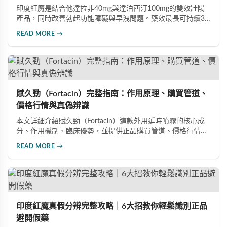
印度紅魔是結合他達拉非40mg與達泊西汀100mg的雙效壯陽
產品，同時改善勃起功能障礙與早洩問題。藥效最長可持續36
小時，價格僅為威而鋼的三分之一。90%使用者給予正面評
READ MORE →
價，常見副作用為輕微頭痛（7%）。本文整理超過120則網友
心得，幫助你了解真實效果、識別假貨與選擇正規購買管道。
賦久勁（Fortacin）完整指南：作用原理、購買管道、
價格行情與真偽辨識
本文詳細介紹賦久勁（Fortacin）這款外用延時噴霧的核心成
分、作用機制、臨床優勢，並提供正品購買管道、價格行情比
較及真偽辨識技巧，幫助您安心選購、安心使用。
READ MORE →
印度紅魔真假分辨完整攻略｜6大招教你輕鬆識別正品
避開假藥