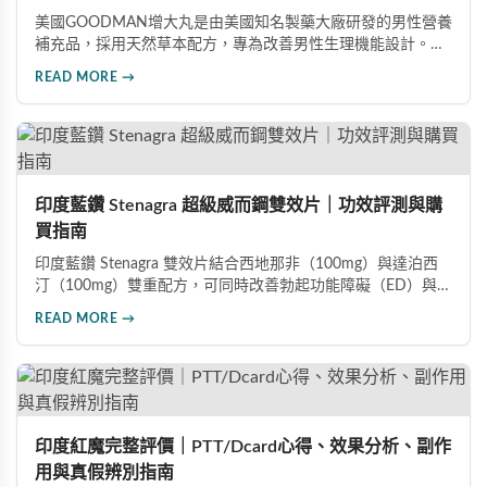
美國GOODMAN增大丸是由美國知名製藥大廠研發的男性營養
補充品，採用天然草本配方，專為改善男性生理機能設計。根
據使用者回饋，平均可增加陰莖長度2-5公分，圍度提升
READ MORE →
25%-30%，同時改善陽痿、早洩等性功能障礙。每日1-2粒，
90天完整療程即可達到理想效果並建立長期保健基礎。
印度藍鑽 Stenagra 超級威而鋼雙效片｜功效評測與購
買指南
印度藍鑽 Stenagra 雙效片結合西地那非（100mg）與達泊西
汀（100mg）雙重配方，可同時改善勃起功能障礙（ED）與早
洩問題（PE）。根據使用者回饋，服藥後約30分鐘即可感受效
READ MORE →
果，藥效持續8至12小時，無論是硬度還是持久度都有明顯提
升。Dcard、PTT 網友實測分享，正面評價佔多數，是CP值極
高的男性保健品選擇。
印度紅魔完整評價｜PTT/Dcard心得、效果分析、副作
用與真假辨別指南