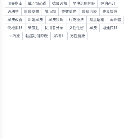
用藥指南
威而鋼心得
德國必邦
早洩治療經歷
達泊西汀
必利勁
壯陽藥物
威而鋼
雙效藥物
陽痿治療
夫妻關係
早洩改善
新婚早洩
早洩診斷
行為療法
陰莖增粗
海綿體
伐地那非
樂威壯
使用者分享
女性性慾
早洩
塔達拉非
ED治療
勃起功能障礙
犀利士
男性健康