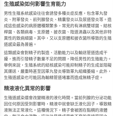
生殖感染如何影響生育能力
男性生殖系統感染往往會誘發多種炎症反應，包含睪丸發
炎、附睪發炎、前列腺發炎、精囊發炎以及尿道發炎等。造
成這些感染的病原體種類繁多，常見的有淋病雙球菌、結核
桿菌、各類病毒、支原體、披衣菌、陰道滴蟲以及其他非特
異性的致病細菌。其中，又以支原體和披衣菌所導致的生殖
道感染最為普遍。
這類感染會對精子的製造、活動能力以及輸送管道造成干
擾，進而引發精子數量不足的問題，降低男性的生殖能力。
舉例來說，生殖系統的結核感染可能抑制精子的生成並阻礙
其運送，嚴重時甚至因睪丸發炎導致睪丸組織萎縮。此外，
生殖道感染也可能因為輸精管道堵塞而造成無精子症。
精液液化異常的影響
生殖道感染還會改變精液的液化時間。當前列腺的分泌功能
因任何原因受到影響時，精液中就會缺乏液化因子，導致精
液無法正常液化。這種情況下，精子會被困在黏稠的液體