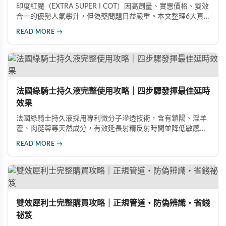
印度紅魔（EXTRA SUPER I COT）因高劑量、實惠價格、雙效
合一的優勢人氣攀升，但偽藥問題日益嚴重。本文整理6大真
假分辨要點，從外包裝、防偽標籤、藥錠特徵、購買管道到價
READ MORE →
格分析，協助消費者輕鬆識別正品，保障用藥安全與效果。
法國綠騎士持久液完整使用攻略｜四步驟發揮最佳延時
效果
法國綠騎士持久液採用專利微分子滲透技術，含有鎖陽、淫羊
藿、肉蓯蓉等天然成分，有效延長射精反射時間並降低敏感
度。本文提供完整四步驟使用指南，從劑量控制到按摩吸收手
READ MORE →
法，協助使用者找到最適合個人體質的用量，搭配正品購買管
道與常見錯誤修正建議，助您安全有效地提升親密生活品質。
雙效犀利士完整購買攻略｜正規管道・防偽辨識・省錢
祕笈