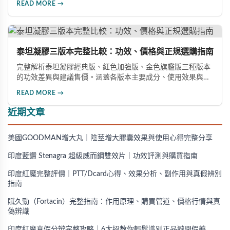
READ MORE →
型、瓶身玻璃與瓶蓋品質，到購買來源管道及實際服用體感，
全方位教您如何辨別真偽，避免購買無效甚至危害健康的假冒
產品。
泰坦凝膠三版本完整比較：功效、價格與正規選購指南
完整解析泰坦凝膠經典版、紅色加強版、金色旗艦版三種版本
的功效差異與建議售價。涵蓋各版本主要成分、使用效果與適
用對象，幫助你選擇最適合的產品，並了解正規購買管道與售
READ MORE →
後保障。
近期文章
美國GOODMAN增大丸｜陰莖增大膠囊效果與使用心得完整分享
印度藍鑽 Stenagra 超級威而鋼雙效片｜功效評測與購買指南
印度紅魔完整評價｜PTT/Dcard心得、效果分析、副作用與真假辨別
指南
賦久勁（Fortacin）完整指南：作用原理、購買管道、價格行情與真
偽辨識
印度紅魔真假分辨完整攻略｜6大招教你輕鬆識別正品避開假藥