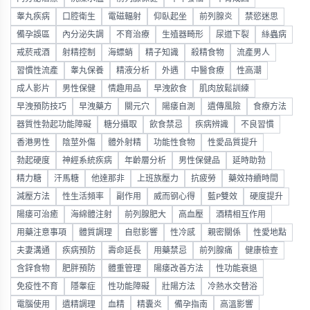
睾丸疾病
口腔衛生
電磁輻射
仰臥起坐
前列腺炎
禁慾迷思
備孕誤區
內分泌失調
不育治療
生殖器畸形
尿道下裂
絲蟲病
戒菸戒酒
射精控制
海螵蛸
精子知識
殺精食物
流產男人
習慣性流產
睾丸保養
精液分析
外遇
中醫食療
性高潮
成人影片
男性保健
情趣用品
早洩飲食
肌肉放鬆訓練
早洩預防技巧
早洩藥方
關元穴
陽痿自測
遺傳風險
食療方法
器質性勃起功能障礙
糖分攝取
飲食禁忌
疾病辨識
不良習慣
香港男性
陰莖外傷
體外射精
功能性食物
性愛品質提升
勃起硬度
神經系統疾病
年齡層分析
男性保健品
延時助勃
精力糖
汗馬糖
他達那非
上班族壓力
抗疲勞
藥效持續時間
減壓方法
性生活頻率
副作用
威而钢心得
藍P雙效
硬度提升
陽痿可治癒
海綿體注射
前列腺肥大
高血壓
酒精相互作用
用藥注意事項
體質調理
自慰影響
性冷感
親密關係
性愛地點
夫妻溝通
疾病預防
壽命延長
用藥禁忌
前列腺痛
健康檢查
含鋅食物
肥胖預防
體重管理
陽痿改善方法
性功能衰退
免疫性不育
隱睾症
性功能障礙
壯陽方法
冷熱水交替浴
電腦使用
遺精調理
血精
精囊炎
備孕指南
高溫影響