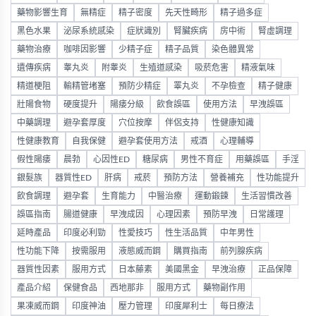
藥物影響生育
無精症
精子密度
先天性畸形
精子過多症
黑色水果
泌尿系統感染
症狀識別
腎臟疾病
房中術
腎虛調理
藥物治療
咖啡因影響
少精子症
精子品質
染色體異常
遺傳疾病
睾丸炎
附睾炎
生殖道感染
吸菸危害
精液氣味
精道梗阻
輸精管堵塞
預防少精症
睪丸炎
不孕檢查
精子健康
壯陽食物
硬度提升
陽痿分級
飲食誤區
使用方法
早洩誤區
中藥調理
避孕套厚度
穴位按摩
伴侶支持
性健康知識
性健康教育
自我保健
避孕套使用方法
戒酒
心理輔導
假性陽痿
晨勃
心因性ED
糖尿病
男性不育症
用藥誤區
手淫
銀髮族
器質性ED
肝病
戒菸
預防方法
營養補充
性功能提升
飲食調理
避孕套
生育能力
中醫治療
運動鍛鍊
生活習慣改善
誤區指南
腸道健康
早洩成因
心理因素
預防早洩
日常護理
延時產品
印度必利勁
性愛技巧
性生活品質
中年男性
性功能下降
按需服用
液態威而鋼
購買指南
前列腺疾病
器質性因素
服用方式
日本藤素
美國黑金
早洩治療
正品保障
產品介紹
保健食品
西地那非
服用方式
藥物副作用
果凍威而鋼
印度神油
壓力管理
印度犀利士
每日療法