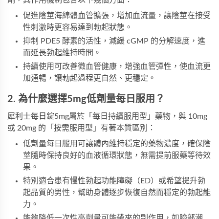
劑，其作用機制包含以下幾個方面：
促進陰莖海綿體血管擴張，增加血流量，讓陰莖在接受
性刺激時更容易達到勃起狀態。
抑制 PDE5 酵素的活性，減緩 cGMP 的分解速度，進
而延長勃起維持時間。
持續使用可改善微血管健康，增強血管彈性，使血流更
加通暢，讓勃起過程更自然、更穩定。
2. 為什麼選擇5mg低劑量每日服用？
犀利士每日錠5mg屬於「每日持續服用型」藥物，與 10mg
或 20mg 的「按需服用型」有著本質區別：
低劑量每日服用可讓體內維持穩定的藥物濃度，確保陰
莖隨時保持良好的血液循環狀態，無需提前服藥等待效
果。
特別適合患有慢性勃起功能障礙（ED）或希望提升勃
起品質的男性，幫助身體逐步恢復自然而穩定的勃起能
力。
能夠降低一次性高劑量可能帶來的副作用，如臉部潮