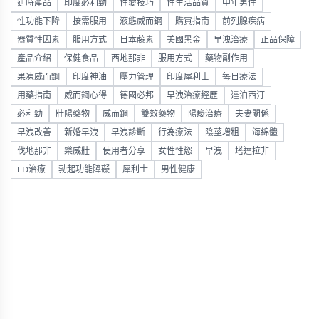
延時產品
印度必利勁
性愛技巧
性生活品質
中年男性
性功能下降
按需服用
液態威而鋼
購買指南
前列腺疾病
器質性因素
服用方式
日本藤素
美國黑金
早洩治療
正品保障
產品介紹
保健食品
西地那非
服用方式
藥物副作用
果凍威而鋼
印度神油
壓力管理
印度犀利士
每日療法
用藥指南
威而鋼心得
德國必邦
早洩治療經歷
達泊西汀
必利勁
壯陽藥物
威而鋼
雙效藥物
陽痿治療
夫妻關係
早洩改善
新婚早洩
早洩診斷
行為療法
陰莖增粗
海綿體
伐地那非
樂威壯
使用者分享
女性性慾
早洩
塔達拉非
ED治療
勃起功能障礙
犀利士
男性健康