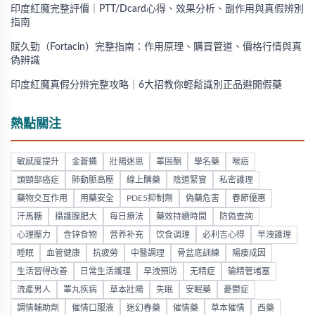
印度紅魔完整評價｜PTT/Dcard心得、效果分析、副作用與真假辨別
指南
賦久勁（Fortacin）完整指南：作用原理、購買管道、價格行情與真
偽辨識
印度紅魔真假分辨完整攻略｜6大招教你輕鬆識別正品避開假藥
熱點關注
敏感度提升
金蒼蠅
壯陽迷思
睪固酮
學名藥
喉癌
頭頸部癌症
肺動脈高壓
線上購藥
陰道緊實
私密護理
藥物交互作用
用藥安全
PDE5抑制劑
偽藥危害
春節優惠
汗馬糖
攝護腺肥大
每日療法
藥效持續時間
防偽查詢
心理壓力
含锌食物
营养补充
饮食调理
必利吉心得
早洩護理
睡眠
血管健康
抗疲勞
中醫調理
骨盆底訓練
陽痿成因
生活習得改善
日常生活護理
早洩預防
无精症
输精管堵塞
流產男人
睪丸疾病
草本壯陽
失眠
安眠藥
憂鬱症
調情輔助劑
催情口服液
迷幻春藥
催情藥
草本催情
西藥