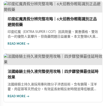
印度紅魔真假分辨完整攻略｜6大招教你輕鬆識別正品
避開假藥
印度紅魔（EXTRA SUPER I COT）因高劑量、實惠價格、雙效
合一的優勢人氣攀升，但偽藥問題日益嚴重。本文整理6大真
假分辨要點，從外包裝、防偽標籤、藥錠特徵、購買管道到價
READ MORE →
格分析，協助消費者輕鬆識別正品，保障用藥安全與效果。
法國綠騎士持久液完整使用攻略｜四步驟發揮最佳延時
效果
法國綠騎士持久液採用專利微分子滲透技術，含有鎖陽、淫羊
藿、肉蓯蓉等天然成分，有效延長射精反射時間並降低敏感
度。本文提供完整四步驟使用指南，從劑量控制到按摩吸收手
READ MORE →
法，協助使用者找到最適合個人體質的用量，搭配正品購買管
道與常見錯誤修正建議，助您安全有效地提升親密生活品質。