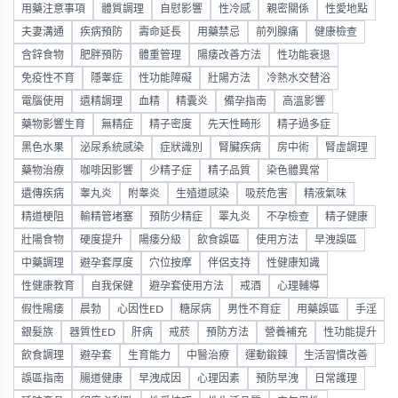
用藥注意事項
體質調理
自慰影響
性冷感
親密關係
性愛地點
夫妻溝通
疾病預防
壽命延長
用藥禁忌
前列腺痛
健康檢查
含鋅食物
肥胖預防
體重管理
陽痿改善方法
性功能衰退
免疫性不育
隱睾症
性功能障礙
壯陽方法
冷熱水交替浴
電腦使用
遺精調理
血精
精囊炎
備孕指南
高溫影響
藥物影響生育
無精症
精子密度
先天性畸形
精子過多症
黑色水果
泌尿系統感染
症狀識別
腎臟疾病
房中術
腎虛調理
藥物治療
咖啡因影響
少精子症
精子品質
染色體異常
遺傳疾病
睾丸炎
附睾炎
生殖道感染
吸菸危害
精液氣味
精道梗阻
輸精管堵塞
預防少精症
睪丸炎
不孕檢查
精子健康
壯陽食物
硬度提升
陽痿分級
飲食誤區
使用方法
早洩誤區
中藥調理
避孕套厚度
穴位按摩
伴侶支持
性健康知識
性健康教育
自我保健
避孕套使用方法
戒酒
心理輔導
假性陽痿
晨勃
心因性ED
糖尿病
男性不育症
用藥誤區
手淫
銀髮族
器質性ED
肝病
戒菸
預防方法
營養補充
性功能提升
飲食調理
避孕套
生育能力
中醫治療
運動鍛鍊
生活習慣改善
誤區指南
腸道健康
早洩成因
心理因素
預防早洩
日常護理