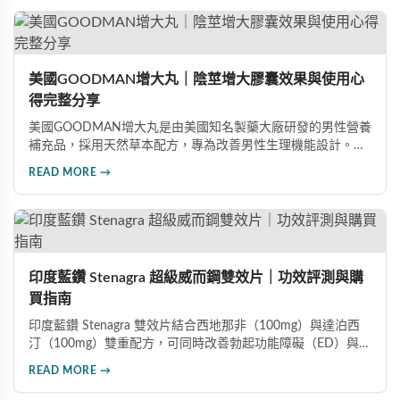
美國GOODMAN增大丸｜陰莖增大膠囊效果與使用心
得完整分享
美國GOODMAN增大丸是由美國知名製藥大廠研發的男性營養
補充品，採用天然草本配方，專為改善男性生理機能設計。根
據使用者回饋，平均可增加陰莖長度2-5公分，圍度提升
READ MORE →
25%-30%，同時改善陽痿、早洩等性功能障礙。每日1-2粒，
90天完整療程即可達到理想效果並建立長期保健基礎。
印度藍鑽 Stenagra 超級威而鋼雙效片｜功效評測與購
買指南
印度藍鑽 Stenagra 雙效片結合西地那非（100mg）與達泊西
汀（100mg）雙重配方，可同時改善勃起功能障礙（ED）與早
洩問題（PE）。根據使用者回饋，服藥後約30分鐘即可感受效
READ MORE →
果，藥效持續8至12小時，無論是硬度還是持久度都有明顯提
升。Dcard、PTT 網友實測分享，正面評價佔多數，是CP值極