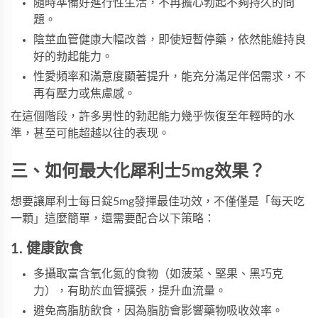
隨時準備好進行性生活，不再擔心勃起不夠持久的問
題。
陰莖血管健康大幅改善，即使短暫停藥，依然能維持良
好的勃起能力。
性愛頻率和滿意度顯著提升，能充分滿足伴侶需求，不
再有壓力或焦慮感。
在這個階段，許多男性的勃起能力幾乎恢復至年輕時的水
準，甚至可能超越以往的表现。
三、如何最大化犀利士5mg效果？
想要讓犀利士每日錠5mg發揮最佳功效，不僅僅是「每天吃
一顆」這麼簡單，還需要配合以下策略：
1. 健康飲食
多攝取富含氧化氮的食物（如菠菜、堅果、黑巧克
力），有助於血管擴張，提升血流量。
避免高脂肪飲食，因為脂肪會影響藥物吸收效率。