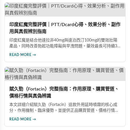
高的男性保健品選擇。
印度紅魔完整評價｜PTT/Dcard心得、效果分析、副作
用與真假辨別指南
印度紅魔是結合他達拉非40mg與達泊西汀100mg的雙效壯陽
產品，同時改善勃起功能障礙與早洩問題。藥效最長可持續36
小時，價格僅為威而鋼的三分之一。90%使用者給予正面評
READ MORE →
價，常見副作用為輕微頭痛（7%）。本文整理超過120則網友
心得，幫助你了解真實效果、識別假貨與選擇正規購買管道。
賦久勁（Fortacin）完整指南：作用原理、購買管道、
價格行情與真偽辨識
本文詳細介紹賦久勁（Fortacin）這款外用延時噴霧的核心成
分、作用機制、臨床優勢，並提供正品購買管道、價格行情比
較及真偽辨識技巧，幫助您安心選購、安心使用。
READ MORE →