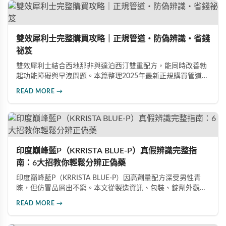
雙效犀利士完整購買攻略｜正規管道・防偽辨識・省錢
祕笈
雙效犀利士結合西地那非與達泊西汀雙重配方，能同時改善勃
起功能障礙與早洩問題。本篇整理2025年最新正規購買管道、
價格分析、防偽驗證方法及省錢優惠資訊，幫助您避開市面上
READ MORE →
超過65%的假貨陷阱，選購100%正品雙效犀利士。
印度巔峰藍P（KRRISTA BLUE-P）真假辨識完整指
南：6大招教你輕鬆分辨正偽藥
印度巔峰藍P（KRRISTA BLUE-P）因高劑量配方深受男性青
睞，但仿冒品層出不窮。本文從製造資訊、包裝、錠劑外觀、
體感反應、防偽驗證、價格區間等六大面向，詳細解析如何精
READ MORE →
準辨識真假，幫助您安心選購、放心使用，避免健康風險。