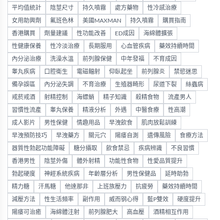
平均值統計
陰莖尺寸
持久噴霧
處方藥物
性冷感治療
女用助興劑
氟班色林
美國MAXMAN
持久噴霧
購買指南
香港購買
劑量建議
性功能改善
ED成因
海綿體擴張
性健康保養
性冷淡治療
長期服用
心血管疾病
藥效持續時間
內分泌治療
洗澡水溫
前列腺保健
中年發福
不育成因
睾丸疾病
口腔衛生
電磁輻射
仰臥起坐
前列腺炎
禁慾迷思
備孕誤區
內分泌失調
不育治療
生殖器畸形
尿道下裂
絲蟲病
戒菸戒酒
射精控制
海螵蛸
精子知識
殺精食物
流產男人
習慣性流產
睾丸保養
精液分析
外遇
中醫食療
性高潮
成人影片
男性保健
情趣用品
早洩飲食
肌肉放鬆訓練
早洩預防技巧
早洩藥方
關元穴
陽痿自測
遺傳風險
食療方法
器質性勃起功能障礙
糖分攝取
飲食禁忌
疾病辨識
不良習慣
香港男性
陰莖外傷
體外射精
功能性食物
性愛品質提升
勃起硬度
神經系統疾病
年齡層分析
男性保健品
延時助勃
精力糖
汗馬糖
他達那非
上班族壓力
抗疲勞
藥效持續時間
減壓方法
性生活頻率
副作用
威而钢心得
藍P雙效
硬度提升
陽痿可治癒
海綿體注射
前列腺肥大
高血壓
酒精相互作用