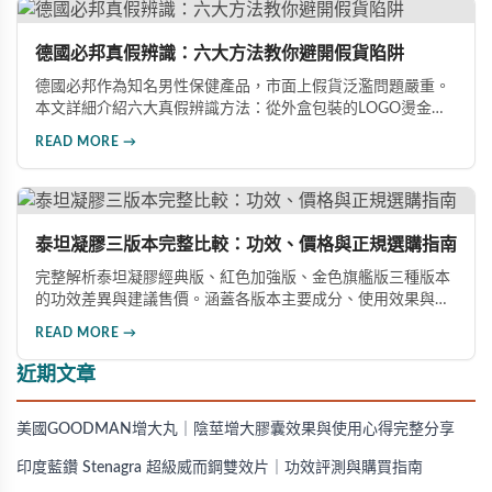
德國必邦真假辨識：六大方法教你避開假貨陷阱
德國必邦作為知名男性保健產品，市面上假貨泛濫問題嚴重。
本文詳細介紹六大真假辨識方法：從外盒包裝的LOGO燙金工
藝、說明書與生產地資訊、藥錠的「HY」刻印與六角星芒造
READ MORE →
型、瓶身玻璃與瓶蓋品質，到購買來源管道及實際服用體感，
全方位教您如何辨別真偽，避免購買無效甚至危害健康的假冒
產品。
泰坦凝膠三版本完整比較：功效、價格與正規選購指南
完整解析泰坦凝膠經典版、紅色加強版、金色旗艦版三種版本
的功效差異與建議售價。涵蓋各版本主要成分、使用效果與適
用對象，幫助你選擇最適合的產品，並了解正規購買管道與售
READ MORE →
後保障。
近期文章
美國GOODMAN增大丸｜陰莖增大膠囊效果與使用心得完整分享
印度藍鑽 Stenagra 超級威而鋼雙效片｜功效評測與購買指南