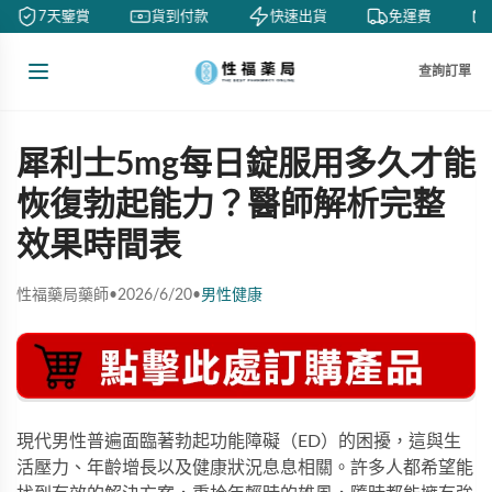
7天鑒賞
貨到付款
快速出貨
免運費
查詢訂單
犀利士5mg每日錠服用多久才能
恢復勃起能力？醫師解析完整
效果時間表
性福藥局藥師
•
2026/6/20
•
男性健康
現代男性普遍面臨著勃起功能障礙（ED）的困擾，這與生
活壓力、年齡增長以及健康狀況息息相關。許多人都希望能