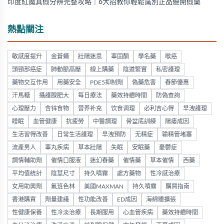
印度紅魔真假分辨完整攻略｜6大招教你輕鬆識別正品避開假藥
熱點關注
敏感度提升
金蒼蠅
壯陽迷思
睪固酮
學名藥
喉癌
頭頸部癌症
肺動脈高壓
線上購藥
陰道緊實
私密護理
藥物交互作用
用藥安全
PDE5抑制劑
偽藥危害
春節優惠
汗馬糖
攝護腺肥大
每日療法
藥效持續時間
防偽查詢
心理壓力
含锌食物
营养补充
饮食调理
必利吉心得
早洩護理
睡眠
血管健康
抗疲勞
中醫調理
骨盆底訓練
陽痿成因
生活習得改善
日常生活護理
早洩預防
无精症
输精管堵塞
流產男人
睪丸疾病
草本壯陽
失眠
安眠藥
憂鬱症
調情輔助劑
催情口服液
迷幻春藥
催情藥
草本催情
西藥
平均值統計
陰莖尺寸
持久噴霧
處方藥物
性冷感治療
女用助興劑
氟班色林
美國MAXMAN
持久噴霧
購買指南
香港購買
劑量建議
性功能改善
ED成因
海綿體擴張
性健康保養
性冷淡治療
長期服用
心血管疾病
藥效持續時間