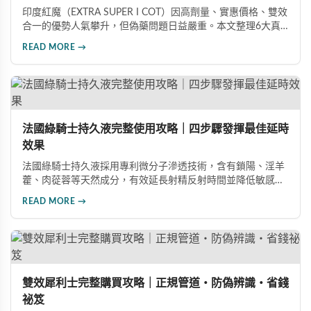
印度紅魔（EXTRA SUPER I COT）因高劑量、實惠價格、雙效
合一的優勢人氣攀升，但偽藥問題日益嚴重。本文整理6大真
假分辨要點，從外包裝、防偽標籤、藥錠特徵、購買管道到價
READ MORE →
格分析，協助消費者輕鬆識別正品，保障用藥安全與效果。
法國綠騎士持久液完整使用攻略｜四步驟發揮最佳延時
效果
法國綠騎士持久液採用專利微分子滲透技術，含有鎖陽、淫羊
藿、肉蓯蓉等天然成分，有效延長射精反射時間並降低敏感
度。本文提供完整四步驟使用指南，從劑量控制到按摩吸收手
READ MORE →
法，協助使用者找到最適合個人體質的用量，搭配正品購買管
道與常見錯誤修正建議，助您安全有效地提升親密生活品質。
雙效犀利士完整購買攻略｜正規管道・防偽辨識・省錢
祕笈