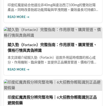
印度紅魔是結合他達拉非40mg與達泊西汀100mg的雙效壯陽
產品，同時改善勃起功能障礙與早洩問題。藥效最長可持續36
小時，價格僅為威而鋼的三分之一。90%使用者給予正面評
READ MORE →
價，常見副作用為輕微頭痛（7%）。本文整理超過120則網友
心得，幫助你了解真實效果、識別假貨與選擇正規購買管道。
賦久勁（Fortacin）完整指南：作用原理、購買管道、
價格行情與真偽辨識
本文詳細介紹賦久勁（Fortacin）這款外用延時噴霧的核心成
分、作用機制、臨床優勢，並提供正品購買管道、價格行情比
較及真偽辨識技巧，幫助您安心選購、安心使用。
READ MORE →
印度紅魔真假分辨完整攻略｜6大招教你輕鬆識別正品
避開假藥