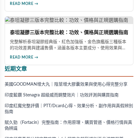
藝、說明書與生產地資訊、藥錠的「HY」刻印與六角星芒造
READ MORE →
型、瓶身玻璃與瓶蓋品質，到購買來源管道及實際服用體感，
全方位教您如何辨別真偽，避免購買無效甚至危害健康的假冒
產品。
泰坦凝膠三版本完整比較：功效、價格與正規選購指南
完整解析泰坦凝膠經典版、紅色加強版、金色旗艦版三種版本
的功效差異與建議售價。涵蓋各版本主要成分、使用效果與適
用對象，幫助你選擇最適合的產品，並了解正規購買管道與售
READ MORE →
後保障。
近期文章
美國GOODMAN增大丸｜陰莖增大膠囊效果與使用心得完整分享
印度藍鑽 Stenagra 超級威而鋼雙效片｜功效評測與購買指南
印度紅魔完整評價｜PTT/Dcard心得、效果分析、副作用與真假辨別
指南
賦久勁（Fortacin）完整指南：作用原理、購買管道、價格行情與真
偽辨識