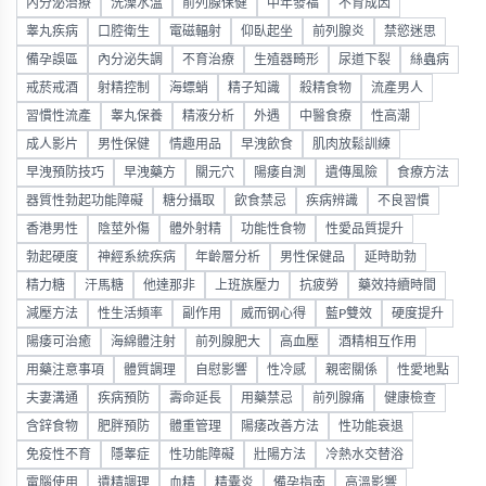
內分泌治療
洗澡水溫
前列腺保健
中年發福
不育成因
睾丸疾病
口腔衛生
電磁輻射
仰臥起坐
前列腺炎
禁慾迷思
備孕誤區
內分泌失調
不育治療
生殖器畸形
尿道下裂
絲蟲病
戒菸戒酒
射精控制
海螵蛸
精子知識
殺精食物
流產男人
習慣性流產
睾丸保養
精液分析
外遇
中醫食療
性高潮
成人影片
男性保健
情趣用品
早洩飲食
肌肉放鬆訓練
早洩預防技巧
早洩藥方
關元穴
陽痿自測
遺傳風險
食療方法
器質性勃起功能障礙
糖分攝取
飲食禁忌
疾病辨識
不良習慣
香港男性
陰莖外傷
體外射精
功能性食物
性愛品質提升
勃起硬度
神經系統疾病
年齡層分析
男性保健品
延時助勃
精力糖
汗馬糖
他達那非
上班族壓力
抗疲勞
藥效持續時間
減壓方法
性生活頻率
副作用
威而钢心得
藍P雙效
硬度提升
陽痿可治癒
海綿體注射
前列腺肥大
高血壓
酒精相互作用
用藥注意事項
體質調理
自慰影響
性冷感
親密關係
性愛地點
夫妻溝通
疾病預防
壽命延長
用藥禁忌
前列腺痛
健康檢查
含鋅食物
肥胖預防
體重管理
陽痿改善方法
性功能衰退
免疫性不育
隱睾症
性功能障礙
壯陽方法
冷熱水交替浴
電腦使用
遺精調理
血精
精囊炎
備孕指南
高溫影響