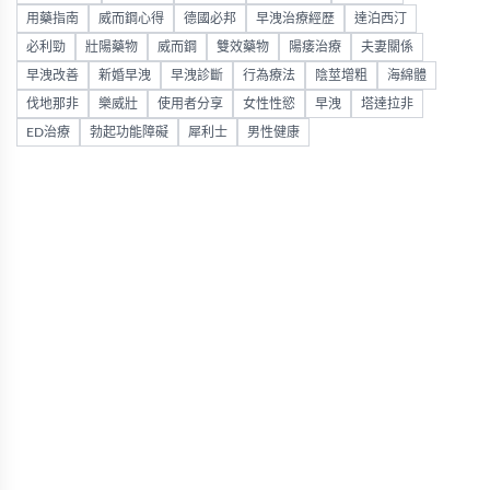
用藥指南
威而鋼心得
德國必邦
早洩治療經歷
達泊西汀
必利勁
壯陽藥物
威而鋼
雙效藥物
陽痿治療
夫妻關係
早洩改善
新婚早洩
早洩診斷
行為療法
陰莖增粗
海綿體
伐地那非
樂威壯
使用者分享
女性性慾
早洩
塔達拉非
ED治療
勃起功能障礙
犀利士
男性健康