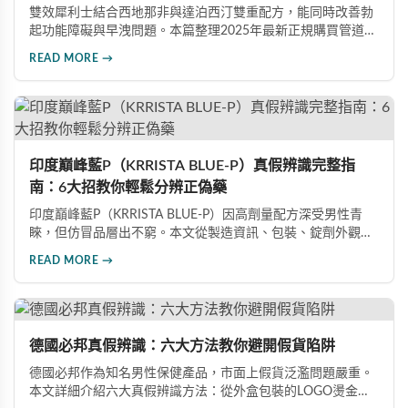
雙效犀利士結合西地那非與達泊西汀雙重配方，能同時改善勃
起功能障礙與早洩問題。本篇整理2025年最新正規購買管道、
價格分析、防偽驗證方法及省錢優惠資訊，幫助您避開市面上
READ MORE →
超過65%的假貨陷阱，選購100%正品雙效犀利士。
印度巔峰藍P（KRRISTA BLUE-P）真假辨識完整指
南：6大招教你輕鬆分辨正偽藥
印度巔峰藍P（KRRISTA BLUE-P）因高劑量配方深受男性青
睞，但仿冒品層出不窮。本文從製造資訊、包裝、錠劑外觀、
體感反應、防偽驗證、價格區間等六大面向，詳細解析如何精
READ MORE →
準辨識真假，幫助您安心選購、放心使用，避免健康風險。
德國必邦真假辨識：六大方法教你避開假貨陷阱
德國必邦作為知名男性保健產品，市面上假貨泛濫問題嚴重。
本文詳細介紹六大真假辨識方法：從外盒包裝的LOGO燙金工