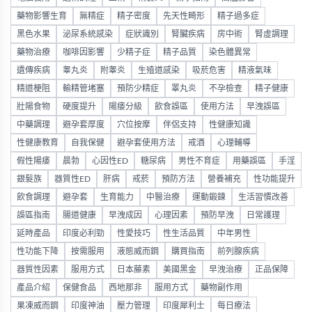
藥物影響生育
無精症
精子密度
先天性畸形
精子過多症
黑色水果
泌尿系統感染
症狀識別
腎臟疾病
房中術
腎虛調理
藥物治療
咖啡因影響
少精子症
精子品質
染色體異常
遺傳疾病
睾丸炎
附睾炎
生殖道感染
吸菸危害
精液氣味
精道梗阻
輸精管堵塞
預防少精症
睪丸炎
不孕檢查
精子健康
壯陽食物
硬度提升
陽痿分級
飲食誤區
使用方法
早洩誤區
中藥調理
避孕套厚度
穴位按摩
伴侶支持
性健康知識
性健康教育
自我保健
避孕套使用方法
戒酒
心理輔導
假性陽痿
晨勃
心因性ED
糖尿病
男性不育症
用藥誤區
手淫
銀髮族
器質性ED
肝病
戒菸
預防方法
營養補充
性功能提升
飲食調理
避孕套
生育能力
中醫治療
運動鍛鍊
生活習慣改善
誤區指南
腸道健康
早洩成因
心理因素
預防早洩
日常護理
延時產品
印度必利勁
性愛技巧
性生活品質
中年男性
性功能下降
按需服用
液態威而鋼
購買指南
前列腺疾病
器質性因素
服用方式
日本藤素
美國黑金
早洩治療
正品保障
產品介紹
保健食品
西地那非
服用方式
藥物副作用
果凍威而鋼
印度神油
壓力管理
印度犀利士
每日療法