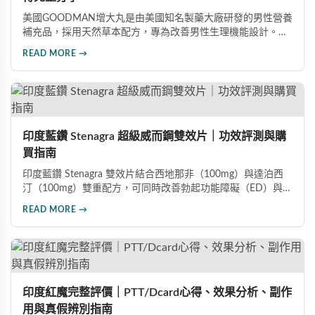
美國GOODMAN增大丸是由美國知名製藥大廠研發的男性營養
補充品，採用天然草本配方，專為改善男性生理機能設計。根
據使用者回饋，平均可增加陰莖長度2-5公分，圍度提升
READ MORE →
25%-30%，同時改善陽痿、早洩等性功能障礙。每日1-2粒，
90天完整療程即可達到理想效果並建立長期保健基礎。
印度藍鑽 Stenagra 超級威而鋼雙效片｜功效評測與購
買指南
印度藍鑽 Stenagra 雙效片結合西地那非（100mg）與達泊西
汀（100mg）雙重配方，可同時改善勃起功能障礙（ED）與早
洩問題（PE）。根據使用者回饋，服藥後約30分鐘即可感受效
READ MORE →
果，藥效持續8至12小時，無論是硬度還是持久度都有明顯提
升。Dcard、PTT 網友實測分享，正面評價佔多數，是CP值極
高的男性保健品選擇。
印度紅魔完整評價｜PTT/Dcard心得、效果分析、副作
用與真假辨別指南