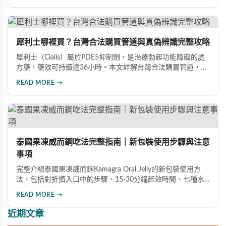
藥、發揮最佳效果，重拾自信。
犀利士哪裡買？台灣合法購買管道與真偽辨識完整攻略
犀利士（Cialis）屬於PDE5抑制劑，是治療勃起功能障礙的處
方藥，藥效可持續達36小時。本文詳解台灣合法購買管道，包
括實體藥局與線上藥局的選擇要點，並提供完整真偽辨識方
READ MORE →
法，幫助您避免購買到假冒產品，確保用藥安全。
泰國果凍威而鋼吃法完整指南｜新包裝使用步驟與注意
事項
完整介紹泰國果凍威而鋼Kamagra Oral Jelly的新包裝使用方
法，包括對折擠入口中的步驟、15-30分鐘起效時間、七種水
果口味及禁忌注意事項，幫助男性正確安全地使用此產品。
READ MORE →
近期文章