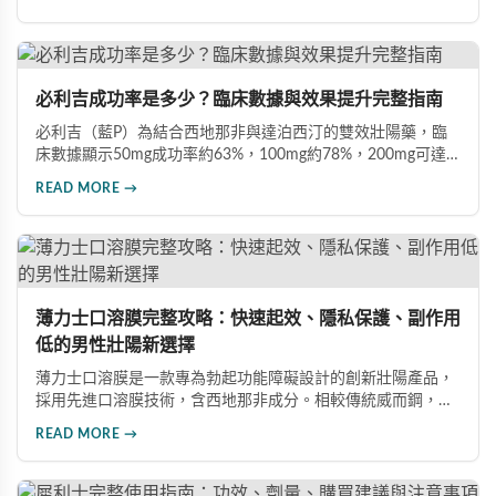
型。文章深入比較各劑型差異，分析臨床數據（晨勃改善
83%、成功插入率91%），並提供用藥注意事項，協助男性根
據需求選擇最適合的犀利士規格。
必利吉成功率是多少？臨床數據與效果提升完整指南
必利吉（藍P）為結合西地那非與達泊西汀的雙效壯陽藥，臨
床數據顯示50mg成功率約63%，100mg約78%，200mg可達
88%。本文詳解7大提升藥效建議，包括性刺激配合、劑量調
READ MORE →
整、飲食禁忌及真假辨別，助您充分發揮藥物潛力，重獲自信
性生活。
薄力士口溶膜完整攻略：快速起效、隱私保護、副作用
低的男性壯陽新選擇
薄力士口溶膜是一款專為勃起功能障礙設計的創新壯陽產品，
採用先進口溶膜技術，含西地那非成分。相較傳統威而鋼，起
效更快（15-30分鐘）、無需配水、隱私性佳、副作用發生率
READ MORE →
低。本文詳解產品特色、雙效版本比較、四大選購通路及避開
假藥的方法。