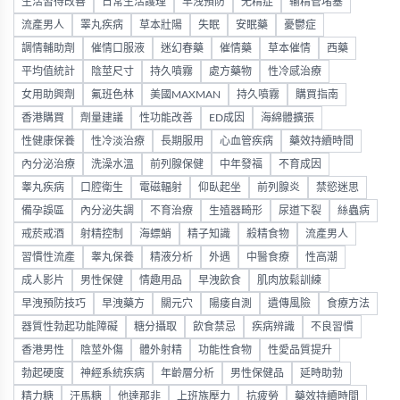
生活習得改善
日常生活護理
早洩預防
无精症
输精管堵塞
流產男人
睪丸疾病
草本壯陽
失眠
安眠藥
憂鬱症
調情輔助劑
催情口服液
迷幻春藥
催情藥
草本催情
西藥
平均值統計
陰莖尺寸
持久噴霧
處方藥物
性冷感治療
女用助興劑
氟班色林
美國MAXMAN
持久噴霧
購買指南
香港購買
劑量建議
性功能改善
ED成因
海綿體擴張
性健康保養
性冷淡治療
長期服用
心血管疾病
藥效持續時間
內分泌治療
洗澡水溫
前列腺保健
中年發福
不育成因
睾丸疾病
口腔衛生
電磁輻射
仰臥起坐
前列腺炎
禁慾迷思
備孕誤區
內分泌失調
不育治療
生殖器畸形
尿道下裂
絲蟲病
戒菸戒酒
射精控制
海螵蛸
精子知識
殺精食物
流產男人
習慣性流產
睾丸保養
精液分析
外遇
中醫食療
性高潮
成人影片
男性保健
情趣用品
早洩飲食
肌肉放鬆訓練
早洩預防技巧
早洩藥方
關元穴
陽痿自測
遺傳風險
食療方法
器質性勃起功能障礙
糖分攝取
飲食禁忌
疾病辨識
不良習慣
香港男性
陰莖外傷
體外射精
功能性食物
性愛品質提升
勃起硬度
神經系統疾病
年齡層分析
男性保健品
延時助勃
精力糖
汗馬糖
他達那非
上班族壓力
抗疲勞
藥效持續時間