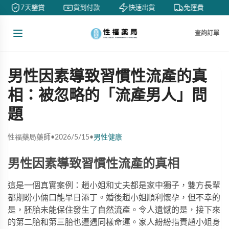
7天鑒賞
貨到付款
快速出貨
免運費
查詢訂單
男性因素導致習慣性流產的真
相：被忽略的「流產男人」問
題
性福藥局藥師
•
2026/5/15
•
男性健康
男性因素導致習慣性流產的真相
這是一個真實案例：趙小姐和丈夫都是家中獨子，雙方長輩
都期盼小倆口能早日添丁。婚後趙小姐順利懷孕，但不幸的
是，胚胎未能保住發生了自然流產。令人遺憾的是，接下來
的第二胎和第三胎也遭遇同樣命運。家人紛紛指責趙小姐身