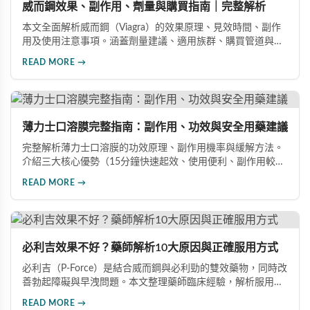
威而鋼效果、副作用、劑量與購買指南｜完整解析
本文全面解析威而鋼（Viagra）的效果原理、見效時間、副作
用及使用注意事項。涵蓋劑量建議、適用族群、購買管道與價
格分析，幫助您安全有效地改善勃起功能障礙。
READ MORE →
薄力士口溶膜完整指南：副作用、功效與安全用藥建議
完整解析薄力士口溶膜的功效原理、副作用機率與緩解方法。
介紹三大核心優勢（15分鐘快速起效、使用便利、副作用較
低），涵蓋雙效版本與其他ED藥物的詳細比較，提供安全用藥
READ MORE →
建議與禁忌族群說明，幫助你做出最有保障的用藥選擇，重拾
自信生活。
必利吉效果不好？藥師解析10大原因與正確服用方式
必利吉（P-Force）是結合威而鋼與必利勁的雙效藥物，同時改
善勃起障礙與早洩問題。本文整理藥師臨床經驗，解析服用時
間、飲食搭配、心理因素等10大常見原因，幫助男性正確用
READ MORE →