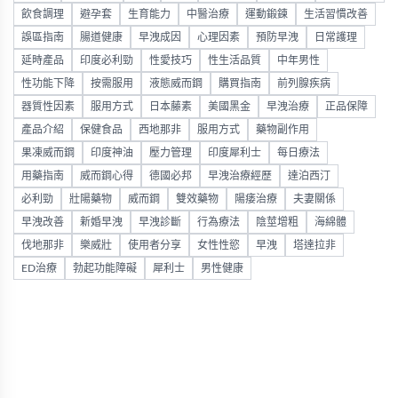
飲食調理
避孕套
生育能力
中醫治療
運動鍛鍊
生活習慣改善
誤區指南
腸道健康
早洩成因
心理因素
預防早洩
日常護理
延時產品
印度必利勁
性愛技巧
性生活品質
中年男性
性功能下降
按需服用
液態威而鋼
購買指南
前列腺疾病
器質性因素
服用方式
日本藤素
美國黑金
早洩治療
正品保障
產品介紹
保健食品
西地那非
服用方式
藥物副作用
果凍威而鋼
印度神油
壓力管理
印度犀利士
每日療法
用藥指南
威而鋼心得
德國必邦
早洩治療經歷
達泊西汀
必利勁
壯陽藥物
威而鋼
雙效藥物
陽痿治療
夫妻關係
早洩改善
新婚早洩
早洩診斷
行為療法
陰莖增粗
海綿體
伐地那非
樂威壯
使用者分享
女性性慾
早洩
塔達拉非
ED治療
勃起功能障礙
犀利士
男性健康