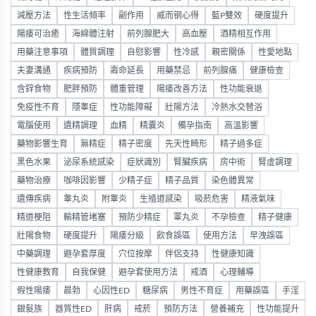
減壓方法
性生活頻率
副作用
威而钢心得
藍P雙效
硬度提升
陽痿可治癒
海綿體注射
前列腺肥大
高血壓
酒精相互作用
用藥注意事項
體質調理
自慰影響
性冷感
親密關係
性愛地點
夫妻溝通
疾病預防
壽命延長
用藥禁忌
前列腺痛
健康檢查
含鋅食物
肥胖預防
體重管理
陽痿改善方法
性功能衰退
免疫性不育
隱睾症
性功能障礙
壯陽方法
冷熱水交替浴
電腦使用
遺精調理
血精
精囊炎
備孕指南
高溫影響
藥物影響生育
無精症
精子密度
先天性畸形
精子過多症
黑色水果
泌尿系統感染
症狀識別
腎臟疾病
房中術
腎虛調理
藥物治療
咖啡因影響
少精子症
精子品質
染色體異常
遺傳疾病
睾丸炎
附睾炎
生殖道感染
吸菸危害
精液氣味
精道梗阻
輸精管堵塞
預防少精症
睪丸炎
不孕檢查
精子健康
壯陽食物
硬度提升
陽痿分級
飲食誤區
使用方法
早洩誤區
中藥調理
避孕套厚度
穴位按摩
伴侶支持
性健康知識
性健康教育
自我保健
避孕套使用方法
戒酒
心理輔導
假性陽痿
晨勃
心因性ED
糖尿病
男性不育症
用藥誤區
手淫
銀髮族
器質性ED
肝病
戒菸
預防方法
營養補充
性功能提升