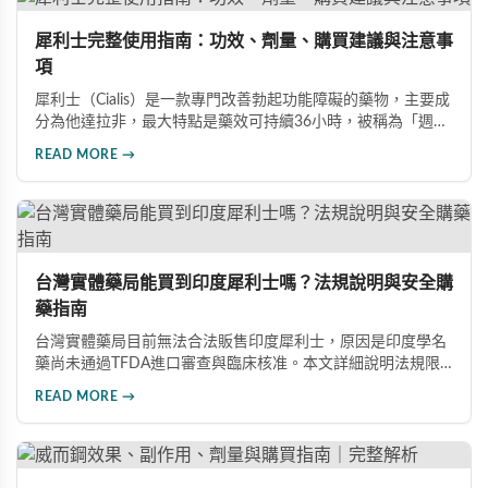
犀利士完整使用指南：功效、劑量、購買建議與注意事
項
犀利士（Cialis）是一款專門改善勃起功能障礙的藥物，主要成
分為他達拉非，最大特點是藥效可持續36小時，被稱為「週末
藥丸」。本文詳細介紹犀利士的適用對象、劑量選擇（5mg、
READ MORE →
20mg、雙效100mg）、正規購買管道、服用禁忌與常見副作
用，幫助您安全用藥。
台灣實體藥局能買到印度犀利士嗎？法規說明與安全購
藥指南
台灣實體藥局目前無法合法販售印度犀利士，原因是印度學名
藥尚未通過TFDA進口審查與臨床核准。本文詳細說明法規限
制原因，並介紹三種安全可靠的購藥管道：官方授權線上藥
READ MORE →
局、海外代購服務、品牌官網直購，幫助消費者安心取得正品
印度犀利士。