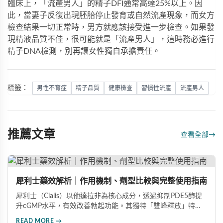
臨床上，「流產男人」的精子DFI通常高達25%以上。因
此，當妻子反復出現胚胎停止發育或自然流產現象，而女方
檢查結果一切正常時，男方就應該接受進一步檢查。如果發
現精液品質不佳，很可能就是「流產男人」，這時務必進行
精子DNA檢測，別再讓女性獨自承擔責任。
標籤：
男性不育症
精子品質
健康檢查
習慣性流產
流產男人
推薦文章
查看全部
→
犀利士藥效解析｜作用機制、劑型比較與完整使用指南
犀利士（Cialis）以他達拉非為核心成分，透過抑制PDE5酶提
升cGMP水平，有效改善勃起功能。其獨特「雙峰釋放」特性
使藥效可持續36小時，兼具速效20mg與每日錠5mg兩種劑
READ MORE →