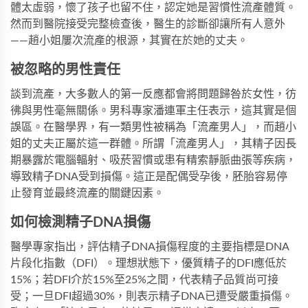
體太虛弱，懷了孩子也留不住，認定她是
習慣性流產
體質。
然而到
醫院
接受完整檢查後，醫生的診斷卻讓所有人意外
——趙小姐屢次流產的根源，其實在於她的丈夫。
被忽略的男性責任
談到流產，大多數人的第一反應都會將問題歸咎於女性，彷
彿與男性毫無關係。男科專家潘連軍主任表示，這其實是個
誤區。在醫學界，有一類男性被稱為「流產男人」，而趙小
姐的丈夫正屬於這一群體。所謂「流產男人」，其
精子
因長
期暴露於電腦輻射、吸菸習慣或患有精索靜脈曲張等
疾病
，
導致精子DNA受到損傷。這正是配偶受孕後，胚胎容易停
止發育並最終流產的關鍵因素。
如何檢測精子DNA損傷
醫學專家指出，評估精子DNA損傷程度的主要指標是DNA
片段化指數（DFI）。理想狀態下，優質精子的DFI應低於
15%；若DFI介於15%至25%之間，代表精子品質尚可接
受；一旦DFI超過30%，則表示精子DNA已遭受嚴重損傷。