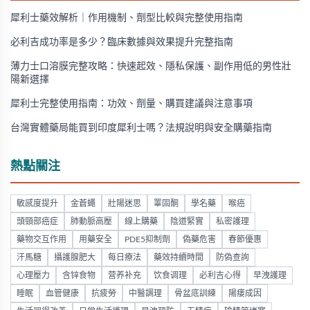
犀利士藥效解析｜作用機制、劑型比較與完整使用指南
必利吉成功率是多少？臨床數據與效果提升完整指南
薄力士口溶膜完整攻略：快速起效、隱私保護、副作用低的男性壯
陽新選擇
犀利士完整使用指南：功效、劑量、購買建議與注意事項
台灣實體藥局能買到印度犀利士嗎？法規說明與安全購藥指南
熱點關注
敏感度提升
金蒼蠅
壯陽迷思
睪固酮
學名藥
喉癌
頭頸部癌症
肺動脈高壓
線上購藥
陰道緊實
私密護理
藥物交互作用
用藥安全
PDE5抑制劑
偽藥危害
春節優惠
汗馬糖
攝護腺肥大
每日療法
藥效持續時間
防偽查詢
心理壓力
含锌食物
营养补充
饮食调理
必利吉心得
早洩護理
睡眠
血管健康
抗疲勞
中醫調理
骨盆底訓練
陽痿成因