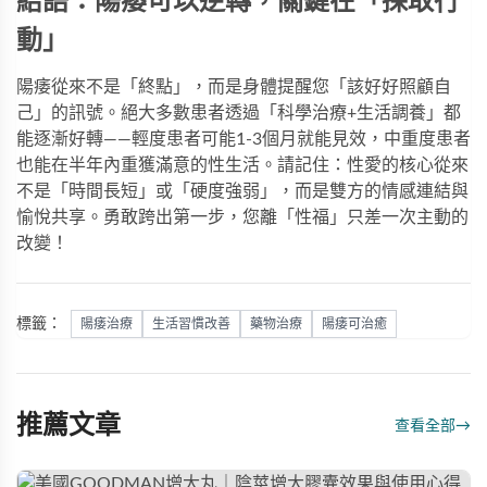
結語：陽痿可以逆轉，關鍵在「採取行
動」
陽痿從來不是「終點」，而是身體提醒您「該好好照顧自
己」的訊號。絕大多數患者透過「科學治療+生活調養」都
能逐漸好轉——輕度患者可能1-3個月就能見效，中重度患者
也能在半年內重獲滿意的性生活。請記住：性愛的核心從來
不是「時間長短」或「硬度強弱」，而是雙方的情感連結與
愉悅共享。勇敢跨出第一步，您離「性福」只差一次主動的
改變！
標籤：
陽痿治療
生活習慣改善
藥物治療
陽痿可治癒
推薦文章
查看全部
→