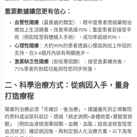
重要數據讓您更有信心：
血管性陽痿
​（最普遍的類型）：輕中度患者透過藥物治
療加上生活調養，改善率高達70%；重度患者若接受手
術（例如陰莖假體植入手術），成功率超過90%。
心理性陽痿
​：大約90%的患者透過心理諮詢加上伴侶的
支持，在3-6個月內就有明顯進步。
激素缺乏性陽痿
​（如低睾固酮）：接受激素補充後，
75%患者的勃起功能與性慾同步恢復。
二、科學治療方式：從病因入手，量身
打造療程
陽痿的治療必須「先確診、後治療」。建議優先到正規醫院
的男科或泌尿科就診，透過「病史詢問+身體檢查+實驗室檢
驗」（例如血液檢測睾固酮、血糖、血脂；超音波檢查陰莖
血流狀況）確認病因後，再制定個人化治療方案。以下為常