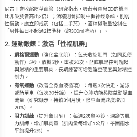
尼古丁會收縮陰莖血管（研究指出，吸菸者罹患ED的機率
比非吸菸者高出2倍）；酒精則會抑制中樞神經系統，削弱
性衝動。應立即戒菸（包括二手菸），酒精攝取量控制在
「男性每日不超過2標準杯（約300ml啤酒）」。
2. 運動鍛鍊：激活「性福肌群」
凱格爾運動
​（強化盆底肌）：每天收縮肛門（如同忍便
動作）5秒，放鬆5秒，重複20次。盆底肌是控制勃起
與射精的重要肌肉，長期練習可增強陰莖硬度與射精控
制力。
有氧運動
​（改善全身血液循環）：每週3次快走、游泳
或騎單車（每次30分鐘），提升心肺功能與陰莖動脈血
流量（研究顯示，持續3個月後，陰莖血流速度增加
20%）。
阻力訓練
​（提升睾固酮）：每週2次舉啞鈴、深蹲等肌
力訓練，增加肌肉量（肌肉量每增加1公斤，睾固酮水
平約提升2%）。