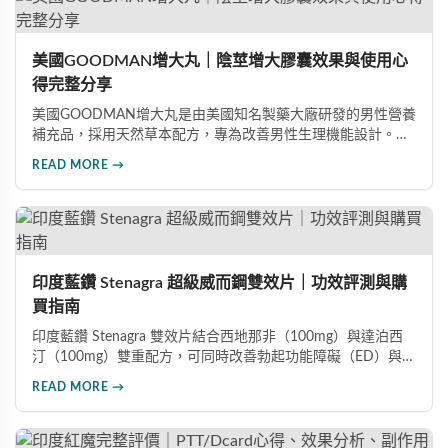
美國GOODMAN增大丸｜陰莖增大膠囊效果與使用心
得完整分享
美國GOODMAN增大丸是由美國知名製藥大廠研發的男性營養
補充品，採用天然草本配方，專為改善男性生理機能設計。根
據使用者回饋，平均可增加陰莖長度2-5公分，圍度提升
READ MORE →
25%-30%，同時改善陽痿、早洩等性功能障礙。每日1-2粒，
90天完整療程即可達到理想效果並建立長期保健基礎。
印度藍鑽 Stenagra 超級威而鋼雙效片｜功效評測與購
買指南
印度藍鑽 Stenagra 雙效片結合西地那非（100mg）與達泊西
汀（100mg）雙重配方，可同時改善勃起功能障礙（ED）與早
洩問題（PE）。根據使用者回饋，服藥後約30分鐘即可感受效
READ MORE →
果，藥效持續8至12小時，無論是硬度還是持久度都有明顯提
升。Dcard、PTT 網友實測分享，正面評價佔多數，是CP值極
高的男性保健品選擇。