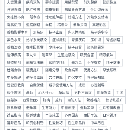
夫妻溝通
疾病預防
壽命延長
用藥禁忌
前列腺痛
健康檢查
含鋅食物
肥胖預防
體重管理
陽痿改善方法
性功能衰退
免疫性不育
隱睾症
性功能障礙
壯陽方法
冷熱水交替浴
電腦使用
遺精調理
血精
精囊炎
備孕指南
高溫影響
藥物影響生育
無精症
精子密度
先天性畸形
精子過多症
黑色水果
泌尿系統感染
症狀識別
腎臟疾病
房中術
腎虛調理
藥物治療
咖啡因影響
少精子症
精子品質
染色體異常
遺傳疾病
睾丸炎
附睾炎
生殖道感染
吸菸危害
精液氣味
精道梗阻
輸精管堵塞
預防少精症
睪丸炎
不孕檢查
精子健康
壯陽食物
硬度提升
陽痿分級
飲食誤區
使用方法
早洩誤區
中藥調理
避孕套厚度
穴位按摩
伴侶支持
性健康知識
性健康教育
自我保健
避孕套使用方法
戒酒
心理輔導
假性陽痿
晨勃
心因性ED
糖尿病
男性不育症
用藥誤區
手淫
銀髮族
器質性ED
肝病
戒菸
預防方法
營養補充
性功能提升
飲食調理
避孕套
生育能力
中醫治療
運動鍛鍊
生活習慣改善
誤區指南
腸道健康
早洩成因
心理因素
預防早洩
日常護理
延時產品
印度必利勁
性愛技巧
性生活品質
中年男性