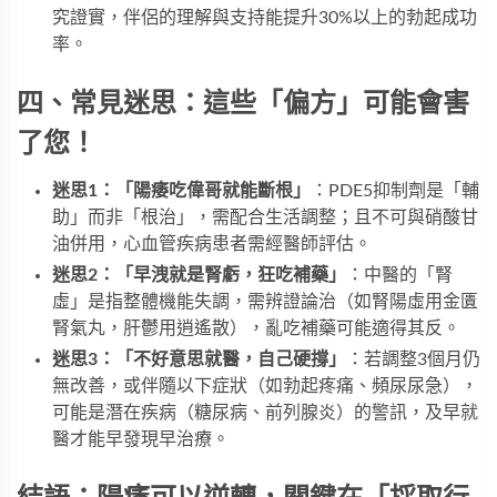
究證實，伴侶的理解與支持能提升30%以上的勃起成功
率。
四、常見迷思：這些「偏方」可能會害
了您！
迷思1：「陽痿吃偉哥就能斷根」​
​：PDE5抑制劑是「輔
助」而非「根治」，需配合生活調整；且不可與硝酸甘
油併用，心血管疾病患者需經醫師評估。
迷思2：「早洩就是腎虧，狂吃補藥」​
​：中醫的「腎
虛」是指整體機能失調，需辨證論治（如腎陽虛用金匱
腎氣丸，肝鬱用逍遙散），亂吃補藥可能適得其反。
迷思3：「不好意思就醫，自己硬撐」​
​：若調整3個月仍
無改善，或伴隨以下症狀（如勃起疼痛、頻尿尿急），
可能是潛在疾病（糖尿病、前列腺炎）的警訊，及早就
醫才能早發現早治療。