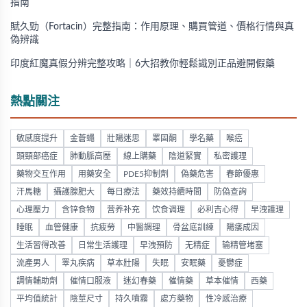
指南
賦久勁（Fortacin）完整指南：作用原理、購買管道、價格行情與真
偽辨識
印度紅魔真假分辨完整攻略｜6大招教你輕鬆識別正品避開假藥
熱點關注
敏感度提升
金蒼蠅
壯陽迷思
睪固酮
學名藥
喉癌
頭頸部癌症
肺動脈高壓
線上購藥
陰道緊實
私密護理
藥物交互作用
用藥安全
PDE5抑制劑
偽藥危害
春節優惠
汗馬糖
攝護腺肥大
每日療法
藥效持續時間
防偽查詢
心理壓力
含锌食物
营养补充
饮食调理
必利吉心得
早洩護理
睡眠
血管健康
抗疲勞
中醫調理
骨盆底訓練
陽痿成因
生活習得改善
日常生活護理
早洩預防
无精症
输精管堵塞
流產男人
睪丸疾病
草本壯陽
失眠
安眠藥
憂鬱症
調情輔助劑
催情口服液
迷幻春藥
催情藥
草本催情
西藥
平均值統計
陰莖尺寸
持久噴霧
處方藥物
性冷感治療