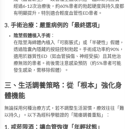
經過6-12次治療後，約60%患者的勃起硬度與持久度都
有明顯提升，特別適合輕度血管性ED患者。
3. 手術治療：嚴重病例的「最終選項」
陰莖假體植入手術
​：
在陰莖海綿體內植入「可膨脹式」或「半硬性」假體，
透過陰囊內隱藏的按鈕控制勃起。手術成功率約90%，
適用於器質性ED（如血管損傷、神經受損）且其他治
療無效的患者。術後需注意感染預防（約5%患者可能
發生感染，需移除假體）。
三、生活調養策略：從「根本」強化身
體機能
無論採用何種治療方式，若不調整生活習慣，療效往往「難
以持久」。以下為經科學驗證的「陽痿調養重點」：
1. 戒菸限酒：讓血管恢復「年輕狀態」