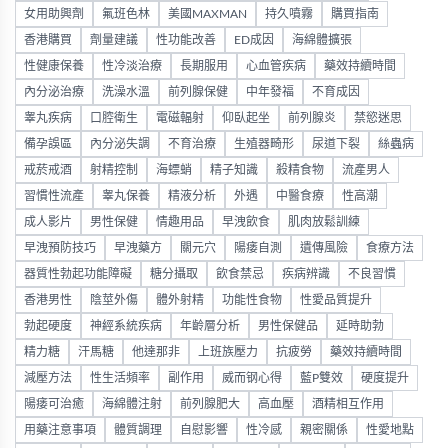
女用助興劑
氟班色林
美國MAXMAN
持久噴霧
購買指南
香港購買
劑量建議
性功能改善
ED成因
海綿體擴張
性健康保養
性冷淡治療
長期服用
心血管疾病
藥效持續時間
內分泌治療
洗澡水溫
前列腺保健
中年發福
不育成因
睾丸疾病
口腔衛生
電磁輻射
仰臥起坐
前列腺炎
禁慾迷思
備孕誤區
內分泌失調
不育治療
生殖器畸形
尿道下裂
絲蟲病
戒菸戒酒
射精控制
海螵蛸
精子知識
殺精食物
流產男人
習慣性流產
睾丸保養
精液分析
外遇
中醫食療
性高潮
成人影片
男性保健
情趣用品
早洩飲食
肌肉放鬆訓練
早洩預防技巧
早洩藥方
關元穴
陽痿自測
遺傳風險
食療方法
器質性勃起功能障礙
糖分攝取
飲食禁忌
疾病辨識
不良習慣
香港男性
陰莖外傷
體外射精
功能性食物
性愛品質提升
勃起硬度
神經系統疾病
年齡層分析
男性保健品
延時助勃
精力糖
汗馬糖
他達那非
上班族壓力
抗疲勞
藥效持續時間
減壓方法
性生活頻率
副作用
威而钢心得
藍P雙效
硬度提升
陽痿可治癒
海綿體注射
前列腺肥大
高血壓
酒精相互作用
用藥注意事項
體質調理
自慰影響
性冷感
親密關係
性愛地點