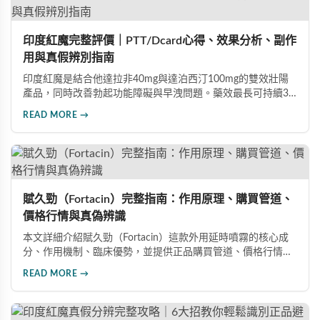
印度紅魔完整評價｜PTT/Dcard心得、效果分析、副作
用與真假辨別指南
印度紅魔是結合他達拉非40mg與達泊西汀100mg的雙效壯陽
產品，同時改善勃起功能障礙與早洩問題。藥效最長可持續36
小時，價格僅為威而鋼的三分之一。90%使用者給予正面評
READ MORE →
價，常見副作用為輕微頭痛（7%）。本文整理超過120則網友
心得，幫助你了解真實效果、識別假貨與選擇正規購買管道。
賦久勁（Fortacin）完整指南：作用原理、購買管道、
價格行情與真偽辨識
本文詳細介紹賦久勁（Fortacin）這款外用延時噴霧的核心成
分、作用機制、臨床優勢，並提供正品購買管道、價格行情比
較及真偽辨識技巧，幫助您安心選購、安心使用。
READ MORE →