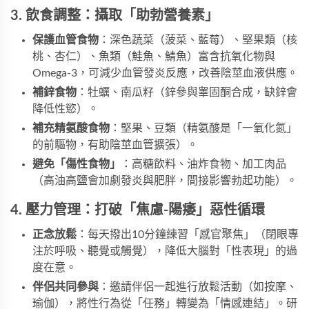
3. 飲食調整：攝取「助勃營養素」
保護血管食物
​：深色蔬菜（菠菜、藍莓）、堅果類（核
桃、杏仁）、魚類（鮭魚、鯖魚）富含抗氧化物與
Omega-3，可減少血管發炎反應，改善陰莖血液供應。
補鋅食物
​：牡蠣、南瓜籽（鋅參與睾固酮合成，缺鋅會
降低性慾）。
補充精氨酸食物
​：堅果、豆類（精氨酸是「一氧化氮」
的前驅物，有助陰莖血管擴張）。
避免「傷性食物」​
​：高糖飲料、油炸食物、加工肉品
（高油高鹽會加劇發炎與肥胖，間接影響勃起功能）。
4. 壓力管理：打破「焦慮-陽痿」惡性循環
正念放鬆
​：每天撥出10分鐘練習「感官聚焦」（閉眼專
注於呼吸、聽覺或觸覺），降低大腦對「性表現」的過
度在意。
伴侶共同參與
​：邀請伴侶一起進行放鬆活動（如按摩、
瑜伽），將性行為從「任務」轉變為「情感連結」。研