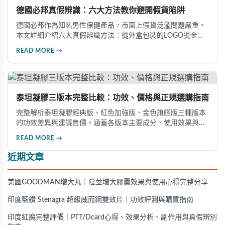
德國必邦真假辨識：六大方法教你避開假貨陷阱
德國必邦作為知名男性保健產品，市面上假貨泛濫問題嚴重。
本文詳細介紹六大真假辨識方法：從外盒包裝的LOGO燙金工
藝、說明書與生產地資訊、藥錠的「HY」刻印與六角星芒造
READ MORE →
型、瓶身玻璃與瓶蓋品質，到購買來源管道及實際服用體感，
全方位教您如何辨別真偽，避免購買無效甚至危害健康的假冒
產品。
泰坦凝膠三版本完整比較：功效、價格與正規選購指南
完整解析泰坦凝膠經典版、紅色加強版、金色旗艦版三種版本
的功效差異與建議售價。涵蓋各版本主要成分、使用效果與適
用對象，幫助你選擇最適合的產品，並了解正規購買管道與售
READ MORE →
後保障。
近期文章
美國GOODMAN增大丸｜陰莖增大膠囊效果與使用心得完整分享
印度藍鑽 Stenagra 超級威而鋼雙效片｜功效評測與購買指南
印度紅魔完整評價｜PTT/Dcard心得、效果分析、副作用與真假辨別