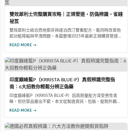
雙效犀利士完整購買攻略｜正規管道・防偽辨識・省錢
祕笈
雙效犀利士結合西地那非與達泊西汀雙重配方，能同時改善勃
起功能障礙與早洩問題。本篇整理2025年最新正規購買管道、
價格分析、防偽驗證方法及省錢優惠資訊，幫助您避開市面上
READ MORE →
超過65%的假貨陷阱，選購100%正品雙效犀利士。
印度巔峰藍P（KRRISTA BLUE-P）真假辨識完整指
南：6大招教你輕鬆分辨正偽藥
印度巔峰藍P（KRRISTA BLUE-P）因高劑量配方深受男性青
睞，但仿冒品層出不窮。本文從製造資訊、包裝、錠劑外觀、
體感反應、防偽驗證、價格區間等六大面向，詳細解析如何精
READ MORE →
準辨識真假，幫助您安心選購、放心使用，避免健康風險。