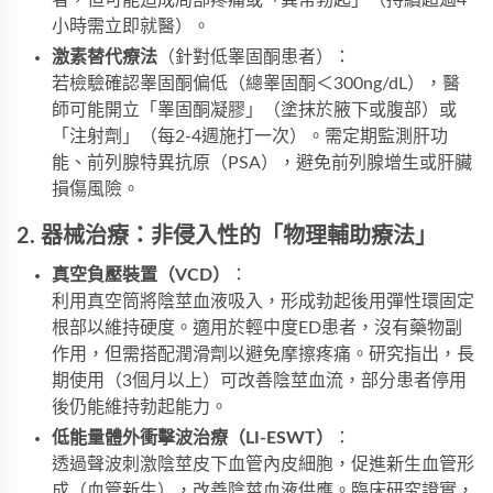
者，但可能造成局部疼痛或「異常勃起」（持續超過4
小時需立即就醫）。
激素替代療法
​（針對低睾固酮患者）：
若檢驗確認睾固酮偏低（總睾固酮＜300ng/dL），醫
師可能開立「睾固酮凝膠」（塗抹於腋下或腹部）或
「注射劑」（每2-4週施打一次）。需定期監測肝功
能、前列腺特異抗原（PSA），避免前列腺增生或肝臟
損傷風險。
2. 器械治療：非侵入性的「物理輔助療法」
真空負壓裝置（VCD）​
​：
利用真空筒將陰莖血液吸入，形成勃起後用彈性環固定
根部以維持硬度。適用於輕中度ED患者，沒有藥物副
作用，但需搭配潤滑劑以避免摩擦疼痛。研究指出，長
期使用（3個月以上）可改善陰莖血流，部分患者停用
後仍能維持勃起能力。
低能量體外衝擊波治療（LI-ESWT）​
​：
透過聲波刺激陰莖皮下血管內皮細胞，促進新生血管形
成（血管新生），改善陰莖血液供應。臨床研究證實，