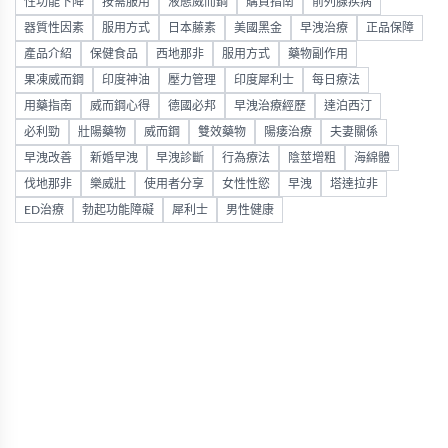
性功能下降
按需服用
液態威而鋼
購買指南
前列腺疾病
器質性因素
服用方式
日本藤素
美國黑金
早洩治療
正品保障
產品介紹
保健食品
西地那非
服用方式
藥物副作用
果凍威而鋼
印度神油
壓力管理
印度犀利士
每日療法
用藥指南
威而鋼心得
德國必邦
早洩治療經歷
達泊西汀
必利勁
壯陽藥物
威而鋼
雙效藥物
陽痿治療
夫妻關係
早洩改善
新婚早洩
早洩診斷
行為療法
陰莖增粗
海綿體
伐地那非
樂威壯
使用者分享
女性性慾
早洩
塔達拉非
ED治療
勃起功能障礙
犀利士
男性健康