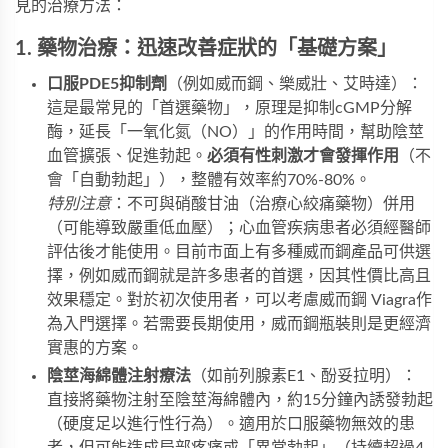
見的治療方法：
1. 藥物治療：迅速改善症狀的「基礎方案」
口服PDE5抑制劑
​（例如威而鋼、樂威壯、艾時達）：
這是最常見的「首選藥物」，原理是抑制cGMP分解
酶，延長「一氧化氮（NO）」的作用時間，幫助陰莖
血管擴張、促進勃起。​
必須有性刺激才會發揮作用
​（不
會「自動勃起」），整體有效率約70%-80%。
特別注意
：不可與硝酸甘油（治療心絞痛藥物）併用
（可能導致嚴重低血壓）；心血管疾病患者必須經醫師
評估後才能使用。目前市面上有多種威而鋼產品可供選
擇，例如
威而鋼
就是許多患者的首選，因其性價比高且
效果穩定。對於初次使用者，可以考慮
威而鋼 Viagra
作
為入門選擇。若需要長期使用，
威而鋼瓶裝
則是更經濟
實惠的方案。
陰莖海綿體注射療法
​（如前列腺素E1、酚妥拉明）：
直接將藥物注射至陰莖海綿體內，約15分鐘內誘發勃起
（硬度足以進行性行為）。適用於口服藥物無效的患