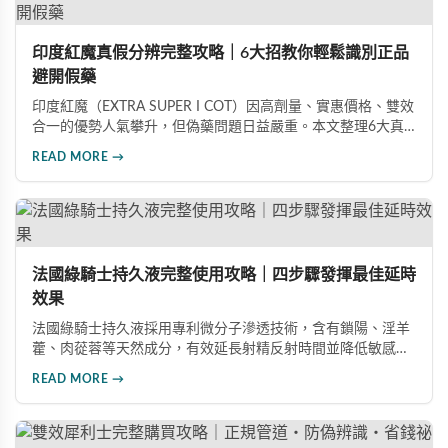
印度紅魔真假分辨完整攻略｜6大招教你輕鬆識別正品
避開假藥
印度紅魔（EXTRA SUPER I COT）因高劑量、實惠價格、雙效
合一的優勢人氣攀升，但偽藥問題日益嚴重。本文整理6大真
假分辨要點，從外包裝、防偽標籤、藥錠特徵、購買管道到價
READ MORE →
格分析，協助消費者輕鬆識別正品，保障用藥安全與效果。
法國綠騎士持久液完整使用攻略｜四步驟發揮最佳延時
效果
法國綠騎士持久液採用專利微分子滲透技術，含有鎖陽、淫羊
藿、肉蓯蓉等天然成分，有效延長射精反射時間並降低敏感
度。本文提供完整四步驟使用指南，從劑量控制到按摩吸收手
READ MORE →
法，協助使用者找到最適合個人體質的用量，搭配正品購買管
道與常見錯誤修正建議，助您安全有效地提升親密生活品質。