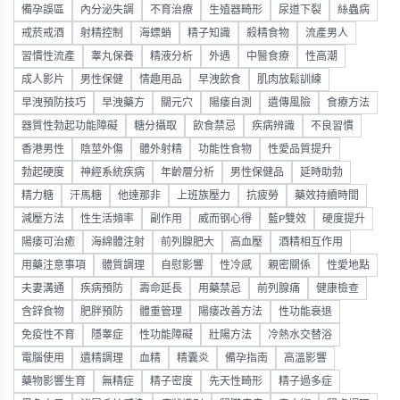
備孕誤區
內分泌失調
不育治療
生殖器畸形
尿道下裂
絲蟲病
戒菸戒酒
射精控制
海螵蛸
精子知識
殺精食物
流產男人
習慣性流產
睾丸保養
精液分析
外遇
中醫食療
性高潮
成人影片
男性保健
情趣用品
早洩飲食
肌肉放鬆訓練
早洩預防技巧
早洩藥方
關元穴
陽痿自測
遺傳風險
食療方法
器質性勃起功能障礙
糖分攝取
飲食禁忌
疾病辨識
不良習慣
香港男性
陰莖外傷
體外射精
功能性食物
性愛品質提升
勃起硬度
神經系統疾病
年齡層分析
男性保健品
延時助勃
精力糖
汗馬糖
他達那非
上班族壓力
抗疲勞
藥效持續時間
減壓方法
性生活頻率
副作用
威而钢心得
藍P雙效
硬度提升
陽痿可治癒
海綿體注射
前列腺肥大
高血壓
酒精相互作用
用藥注意事項
體質調理
自慰影響
性冷感
親密關係
性愛地點
夫妻溝通
疾病預防
壽命延長
用藥禁忌
前列腺痛
健康檢查
含鋅食物
肥胖預防
體重管理
陽痿改善方法
性功能衰退
免疫性不育
隱睾症
性功能障礙
壯陽方法
冷熱水交替浴
電腦使用
遺精調理
血精
精囊炎
備孕指南
高溫影響
藥物影響生育
無精症
精子密度
先天性畸形
精子過多症