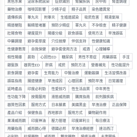
黑色水果
泌尿系統感染
症狀識別
腎臟疾病
房中術
腎虛調理
藥物治療
咖啡因影響
少精子症
精子品質
染色體異常
遺傳疾病
睾丸炎
附睾炎
生殖道感染
吸菸危害
精液氣味
精道梗阻
輸精管堵塞
預防少精症
睪丸炎
不孕檢查
精子健康
壯陽食物
硬度提升
陽痿分級
飲食誤區
使用方法
早洩誤區
中藥調理
避孕套厚度
穴位按摩
伴侶支持
性健康知識
性健康教育
自我保健
避孕套使用方法
戒酒
心理輔導
假性陽痿
晨勃
心因性ED
糖尿病
男性不育症
用藥誤區
手淫
銀髮族
器質性ED
肝病
戒菸
預防方法
營養補充
性功能提升
飲食調理
避孕套
生育能力
中醫治療
運動鍛鍊
生活習慣改善
誤區指南
腸道健康
早洩成因
心理因素
預防早洩
日常護理
延時產品
印度必利勁
性愛技巧
性生活品質
中年男性
性功能下降
按需服用
液態威而鋼
購買指南
前列腺疾病
器質性因素
服用方式
日本藤素
美國黑金
早洩治療
正品保障
產品介紹
保健食品
西地那非
服用方式
藥物副作用
果凍威而鋼
印度神油
壓力管理
印度犀利士
每日療法
用藥指南
威而鋼心得
德國必邦
早洩治療經歷
達泊西汀
必利勁
壯陽藥物
威而鋼
雙效藥物
陽痿治療
夫妻關係