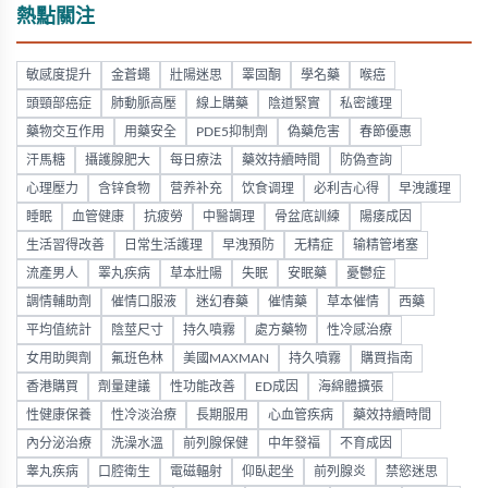
熱點關注
敏感度提升
金蒼蠅
壯陽迷思
睪固酮
學名藥
喉癌
頭頸部癌症
肺動脈高壓
線上購藥
陰道緊實
私密護理
藥物交互作用
用藥安全
PDE5抑制劑
偽藥危害
春節優惠
汗馬糖
攝護腺肥大
每日療法
藥效持續時間
防偽查詢
心理壓力
含锌食物
营养补充
饮食调理
必利吉心得
早洩護理
睡眠
血管健康
抗疲勞
中醫調理
骨盆底訓練
陽痿成因
生活習得改善
日常生活護理
早洩預防
无精症
输精管堵塞
流產男人
睪丸疾病
草本壯陽
失眠
安眠藥
憂鬱症
調情輔助劑
催情口服液
迷幻春藥
催情藥
草本催情
西藥
平均值統計
陰莖尺寸
持久噴霧
處方藥物
性冷感治療
女用助興劑
氟班色林
美國MAXMAN
持久噴霧
購買指南
香港購買
劑量建議
性功能改善
ED成因
海綿體擴張
性健康保養
性冷淡治療
長期服用
心血管疾病
藥效持續時間
內分泌治療
洗澡水溫
前列腺保健
中年發福
不育成因
睾丸疾病
口腔衛生
電磁輻射
仰臥起坐
前列腺炎
禁慾迷思