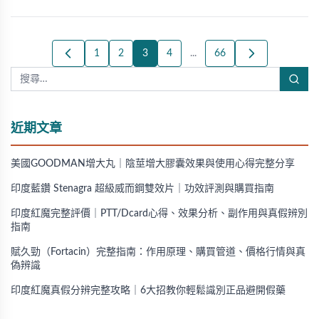
1
2
3
4
...
66
近期文章
美國GOODMAN增大丸｜陰莖增大膠囊效果與使用心得完整分享
印度藍鑽 Stenagra 超級威而鋼雙效片｜功效評測與購買指南
印度紅魔完整評價｜PTT/Dcard心得、效果分析、副作用與真假辨別
指南
賦久勁（Fortacin）完整指南：作用原理、購買管道、價格行情與真
偽辨識
印度紅魔真假分辨完整攻略｜6大招教你輕鬆識別正品避開假藥