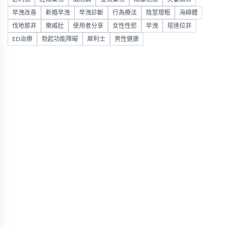
早洩改善
新婚早洩
早洩診斷
行為療法
陰莖增粗
海綿體
伐地那非
樂威壯
使用者分享
女性性慾
早洩
塔達拉非
ED治療
勃起功能障礙
犀利士
男性健康