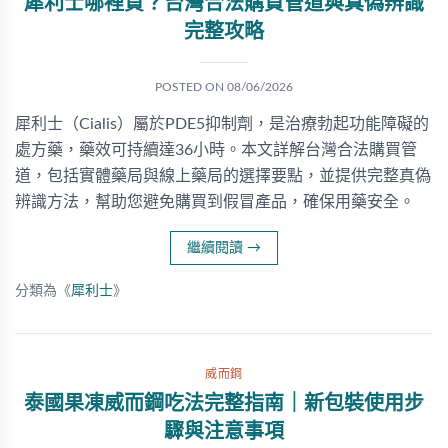
犀利士哪裡買？台灣合法購買管道與真偽辨識
完整攻略
POSTED ON
08/06/2026
犀利士（Cialis）屬於PDE5抑制劑，是治療勃起功能障礙的
處方藥，藥效可持續達36小時。本文詳解台灣合法購買管
道，包括實體藥局與線上藥局的選擇要點，並提供完整真偽
辨識方法，幫助您避免購買到假冒產品，確保用藥安全。
繼續閱讀
→
分類為《
犀利士
》
威而鋼
泰國果凍威而鋼吃法完整指南｜新包裝使用步
驟與注意事項