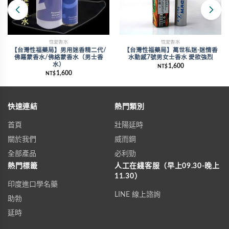
性愛香水
性愛香水
【台灣性福藥局】男用迷香精二代/
【台灣性福藥局】萬世私迷-迷情香
佛羅蒙香水/佛絡蒙香水（男士香
水動感7號男女士香水 愛欲強烈
水）
1,600
NT$
1,600
NT$
快速連結
熱門類別
首頁
壯陽延時
關於我們
威而鋼
全部產品
必利勁
熱門標籤
人工在綫客服（早上09.30-晚上
11.30）
印度進口學名藥
LINE 線上諮詢
助勃
延時