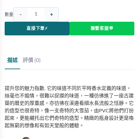
-
+
數量
直接下單⚡
聯繫客服💬
描述
評價 (0)
提升您的魅力指數. 它的味道不同於平時香水定義的味道，
絲毫也不煽情，很難以捉摸的味道，一種彷彿進了一座古建
築的曆史的厚重感，亦彷彿在溪邊看細水長流般之恬靜。它
的造型也很奇特，像一支奇特的大雪茄，由PVC將他們打扮
起來，更能襯托出它們奇特的造型。精緻的瓶身設計更是喚
起無窮的想像和有如天堂般的體驗。