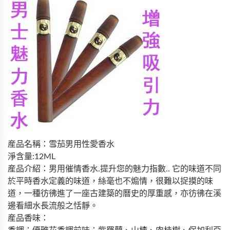
産品名稱：雪茄男用性愛香水
淨含量:12ML
産品介紹：男用催情香水.提升您的魅力指數.. 它的味道不同
於平時香水定義的味道，絲毫也不煽情，很難以捉摸的味
道，一種彷彿進了一座古建築的曆史的厚重感，亦彷彿在溪
邊看細水長流般之恬靜。
産品香味：