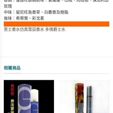
香調：優雅花香調前味：紫羅蘭、山楂、肉桂樹、保加利亞
玫瑰
中味：留尼旺島香草、白麝香及樹脂
後味：希蒂鶯、彩戈素
男士香水仿真雪茄香水 多情爵士水
相關商品