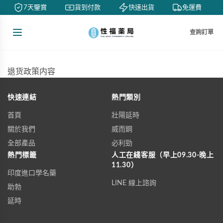
7天鑒賞
貨到付款
快速出貨
免運費
查詢訂單
退货政策内容
快速連結
熱門類別
首頁
壯陽延時
關於我們
威而鋼
全部產品
必利勁
熱門標籤
人工在綫客服（早上09.30-晚上
11.30）
印度進口學名藥
LINE 線上諮詢
助勃
延時