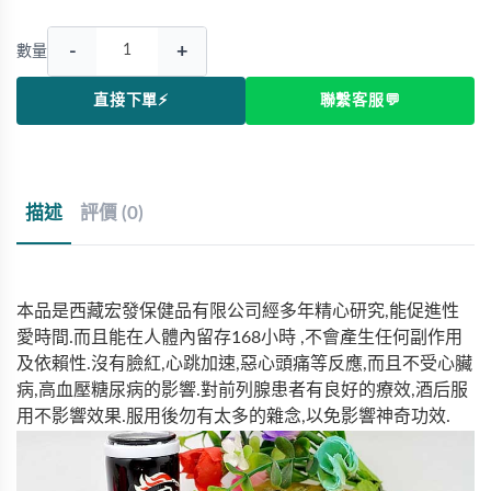
-
+
數量
直接下單⚡
聯繫客服💬
描述
評價 (0)
本品是西藏宏發保健品有限公司經多年精心研究,能促進性
愛時間.而且能在人體內留存168小時 ,不會產生任何副作用
及依賴性.沒有臉紅,心跳加速,惡心頭痛等反應,而且不受心臟
病,高血壓糖尿病的影響.對前列腺
患者有良好的療效,酒后服
用不影響效果.服用後勿有太多的雜念,以免影響神奇功效.