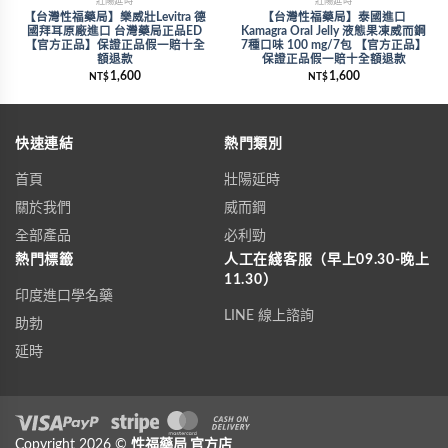
壯陽延時
壯陽延時
【台灣性福藥局】樂威壯Levitra 德
【台灣性福藥局】泰國進口
國拜耳原廠進口 台灣藥局正品ED
Kamagra Oral Jelly 液態果凍威而鋼
【官方正品】保證正品假一賠十全
7種口味 100 mg/7包 【官方正品】
額退款
保證正品假一賠十全額退款
1,600
1,600
NT$
NT$
快速連結
熱門類別
首頁
壯陽延時
關於我們
威而鋼
全部產品
必利勁
熱門標籤
人工在綫客服（早上09.30-晚上
11.30）
印度進口學名藥
LINE 線上諮詢
助勃
延時
Visa
Copyright 2026 ©
PayPal
Stripe
性福藥局
MasterCard
官方店
Cash On Delivery