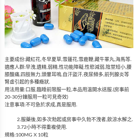
主要成份:藏紅花,冬早夏草,雪蓮花,雪鹿鞭,藏牛睪丸,海馬等.
適應人群:早洩,遺精,弱精,性功能障礙,性慾減弱,陰莖短小,腰
膝酸痛,四肢無力,頭暈耳嗚,自汗盜汗,夜尿頻多,前列腺炎等
腎虛引起的多種癥狀.
用法用量:口服,臨睡前限服一粒,本品用溫開水送服.(房事前
20-30分鐘服用一粒可見奇效)
注意事項:不可急於求成,真是服用.
2.服藥後,如多次勃起或房事中久勃不洩者,飲涼水解之.
3.72小時不得重複使用.
規格:100MG X 10粒