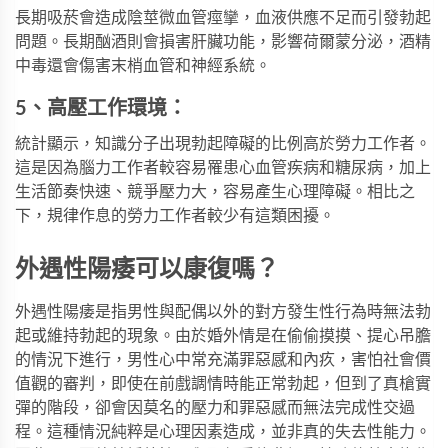
長期吸菸會造成陰莖微血管痙攣，血液供應不足而引發勃起
問題。長期酗酒則會損害肝臟功能，影響荷爾蒙分泌，酒精
中毒還會傷害末梢血管和神經系統。
5、高壓工作環境：
統計顯示，知識分子出現勃起障礙的比例高於勞力工作者。
這是因為腦力工作者較容易罹患心血管疾病和糖尿病，加上
生活節奏快速、競爭壓力大，容易產生心理障礙。相比之
下，規律作息的勞力工作者較少有這類困擾。
外遇性陽痿可以康復嗎？
外遇性陽痿是指男性與配偶以外的對方發生性行為時無法勃
起或維持勃起的現象。由於婚外情是在偷偷摸摸、提心吊膽
的情況下進行，男性心中常充滿罪惡感和內疚，害怕社會價
值觀的審判，即使在前戲調情時能正常勃起，但到了真槍實
彈的階段，卻會因莫名的壓力和罪惡感而無法完成性交過
程。這種情況純粹是心理因素造成，並非真的失去性能力。