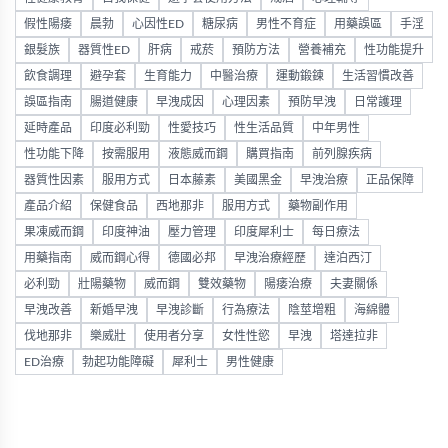
假性陽痿
晨勃
心因性ED
糖尿病
男性不育症
用藥誤區
手淫
銀髮族
器質性ED
肝病
戒菸
預防方法
營養補充
性功能提升
飲食調理
避孕套
生育能力
中醫治療
運動鍛鍊
生活習慣改善
誤區指南
腸道健康
早洩成因
心理因素
預防早洩
日常護理
延時產品
印度必利勁
性愛技巧
性生活品質
中年男性
性功能下降
按需服用
液態威而鋼
購買指南
前列腺疾病
器質性因素
服用方式
日本藤素
美國黑金
早洩治療
正品保障
產品介紹
保健食品
西地那非
服用方式
藥物副作用
果凍威而鋼
印度神油
壓力管理
印度犀利士
每日療法
用藥指南
威而鋼心得
德國必邦
早洩治療經歷
達泊西汀
必利勁
壯陽藥物
威而鋼
雙效藥物
陽痿治療
夫妻關係
早洩改善
新婚早洩
早洩診斷
行為療法
陰莖增粗
海綿體
伐地那非
樂威壯
使用者分享
女性性慾
早洩
塔達拉非
ED治療
勃起功能障礙
犀利士
男性健康