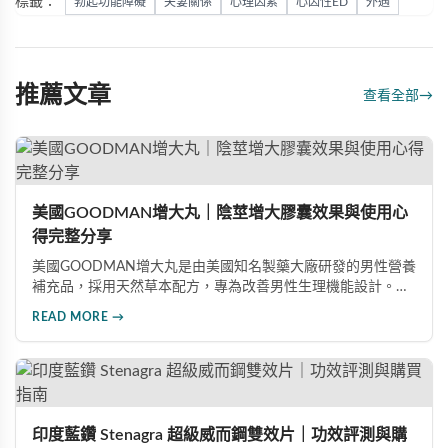
標籤：
勃起功能障礙
夫妻關係
心理因素
心因性ED
外遇
推薦文章
查看全部
→
美國GOODMAN增大丸｜陰莖增大膠囊效果與使用心
得完整分享
美國GOODMAN增大丸是由美國知名製藥大廠研發的男性營養
補充品，採用天然草本配方，專為改善男性生理機能設計。根
據使用者回饋，平均可增加陰莖長度2-5公分，圍度提升
READ MORE →
25%-30%，同時改善陽痿、早洩等性功能障礙。每日1-2粒，
90天完整療程即可達到理想效果並建立長期保健基礎。
印度藍鑽 Stenagra 超級威而鋼雙效片｜功效評測與購