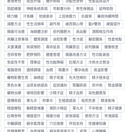
香港男性
陰莖外傷
體外射精
功能性食物
性愛品質提升
勃起硬度
神經系統疾病
年齡層分析
男性保健品
延時助勃
精力糖
汗馬糖
他達那非
上班族壓力
抗疲勞
藥效持續時間
減壓方法
性生活頻率
副作用
威而钢心得
藍P雙效
硬度提升
陽痿可治癒
海綿體注射
前列腺肥大
高血壓
酒精相互作用
用藥注意事項
體質調理
自慰影響
性冷感
親密關係
性愛地點
夫妻溝通
疾病預防
壽命延長
用藥禁忌
前列腺痛
健康檢查
含鋅食物
肥胖預防
體重管理
陽痿改善方法
性功能衰退
免疫性不育
隱睾症
性功能障礙
壯陽方法
冷熱水交替浴
電腦使用
遺精調理
血精
精囊炎
備孕指南
高溫影響
藥物影響生育
無精症
精子密度
先天性畸形
精子過多症
黑色水果
泌尿系統感染
症狀識別
腎臟疾病
房中術
腎虛調理
藥物治療
咖啡因影響
少精子症
精子品質
染色體異常
遺傳疾病
睾丸炎
附睾炎
生殖道感染
吸菸危害
精液氣味
精道梗阻
輸精管堵塞
預防少精症
睪丸炎
不孕檢查
精子健康
壯陽食物
硬度提升
陽痿分級
飲食誤區
使用方法
早洩誤區
中藥調理
避孕套厚度
穴位按摩
伴侶支持
性健康知識
性健康教育
自我保健
避孕套使用方法
戒酒
心理輔導