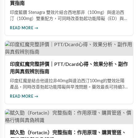
買指南
印度藍鑽 Stenagra 雙效片結合西地那非（100mg）與達泊西
汀（100mg）雙重配方，可同時改善勃起功能障礙（ED）與早
洩問題（PE）。根據使用者回饋，服藥後約30分鐘即可感受效
READ MORE →
果，藥效持續8至12小時，無論是硬度還是持久度都有明顯提
升。Dcard、PTT 網友實測分享，正面評價佔多數，是CP值極
高的男性保健品選擇。
印度紅魔完整評價｜PTT/Dcard心得、效果分析、副作
用與真假辨別指南
印度紅魔是結合他達拉非40mg與達泊西汀100mg的雙效壯陽
產品，同時改善勃起功能障礙與早洩問題。藥效最長可持續36
小時，價格僅為威而鋼的三分之一。90%使用者給予正面評
READ MORE →
價，常見副作用為輕微頭痛（7%）。本文整理超過120則網友
心得，幫助你了解真實效果、識別假貨與選擇正規購買管道。
賦久勁（Fortacin）完整指南：作用原理、購買管道、