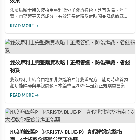
效果
法國綠騎士持久液採用專利微分子滲透技術，含有鎖陽、淫羊
藿、肉蓯蓉等天然成分，有效延長射精反射時間並降低敏感
度。本文提供完整四步驟使用指南，從劑量控制到按摩吸收手
READ MORE →
法，協助使用者找到最適合個人體質的用量，搭配正品購買管
道與常見錯誤修正建議，助您安全有效地提升親密生活品質。
雙效犀利士完整購買攻略｜正規管道・防偽辨識・省錢
祕笈
雙效犀利士結合西地那非與達泊西汀雙重配方，能同時改善勃
起功能障礙與早洩問題。本篇整理2025年最新正規購買管道、
價格分析、防偽驗證方法及省錢優惠資訊，幫助您避開市面上
READ MORE →
超過65%的假貨陷阱，選購100%正品雙效犀利士。
印度巔峰藍P（KRRISTA BLUE-P）真假辨識完整指
南：6大招教你輕鬆分辨正偽藥