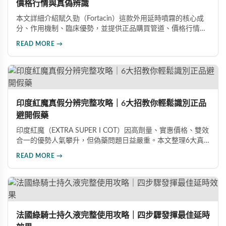
價格行情與真偽辨識
本文詳細介紹賦久勁（Fortacin）這款外用延時噴霧的核心成
分、作用機制、臨床優勢，並提供正品購買管道、價格行情比
較及真偽辨識技巧，幫助您安心選購、安心使用。
READ MORE →
印度紅魔真假分辨完整攻略｜6大招教你輕鬆識別正品
避開假藥
印度紅魔（EXTRA SUPER I COT）因高劑量、實惠價格、雙效
合一的優勢人氣攀升，但偽藥問題日益嚴重。本文整理6大真
假分辨要點，從外包裝、防偽標籤、藥錠特徵、購買管道到價
READ MORE →
格分析，協助消費者輕鬆識別正品，保障用藥安全與效果。
法國綠騎士持久液完整使用攻略｜四步驟發揮最佳延時