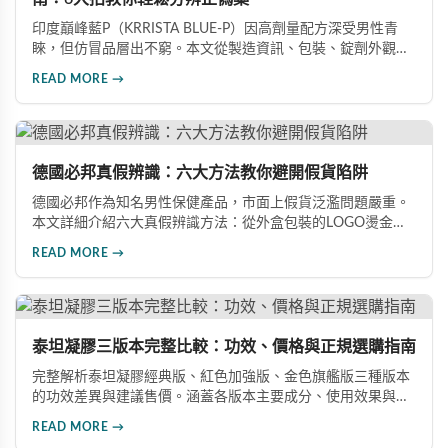
印度巔峰藍P（KRRISTA BLUE-P）因高劑量配方深受男性青
睞，但仿冒品層出不窮。本文從製造資訊、包裝、錠劑外觀、
體感反應、防偽驗證、價格區間等六大面向，詳細解析如何精
READ MORE →
準辨識真假，幫助您安心選購、放心使用，避免健康風險。
德國必邦真假辨識：六大方法教你避開假貨陷阱
德國必邦作為知名男性保健產品，市面上假貨泛濫問題嚴重。
本文詳細介紹六大真假辨識方法：從外盒包裝的LOGO燙金工
藝、說明書與生產地資訊、藥錠的「HY」刻印與六角星芒造
READ MORE →
型、瓶身玻璃與瓶蓋品質，到購買來源管道及實際服用體感，
全方位教您如何辨別真偽，避免購買無效甚至危害健康的假冒
產品。
泰坦凝膠三版本完整比較：功效、價格與正規選購指南
完整解析泰坦凝膠經典版、紅色加強版、金色旗艦版三種版本
的功效差異與建議售價。涵蓋各版本主要成分、使用效果與適
用對象，幫助你選擇最適合的產品，並了解正規購買管道與售
READ MORE →
後保障。