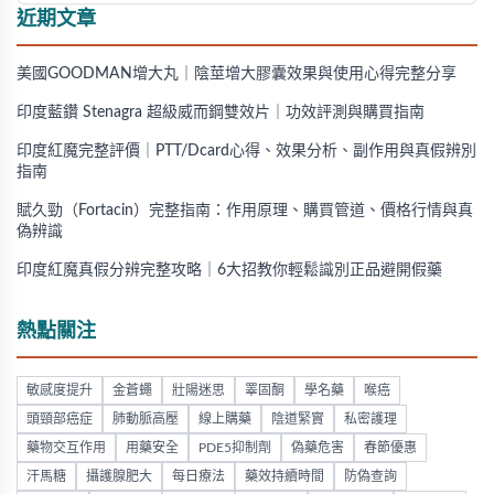
近期文章
美國GOODMAN增大丸｜陰莖增大膠囊效果與使用心得完整分享
印度藍鑽 Stenagra 超級威而鋼雙效片｜功效評測與購買指南
印度紅魔完整評價｜PTT/Dcard心得、效果分析、副作用與真假辨別
指南
賦久勁（Fortacin）完整指南：作用原理、購買管道、價格行情與真
偽辨識
印度紅魔真假分辨完整攻略｜6大招教你輕鬆識別正品避開假藥
熱點關注
敏感度提升
金蒼蠅
壯陽迷思
睪固酮
學名藥
喉癌
頭頸部癌症
肺動脈高壓
線上購藥
陰道緊實
私密護理
藥物交互作用
用藥安全
PDE5抑制劑
偽藥危害
春節優惠
汗馬糖
攝護腺肥大
每日療法
藥效持續時間
防偽查詢