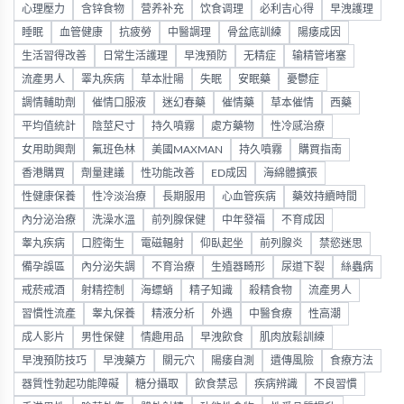
心理壓力
含锌食物
营养补充
饮食调理
必利吉心得
早洩護理
睡眠
血管健康
抗疲勞
中醫調理
骨盆底訓練
陽痿成因
生活習得改善
日常生活護理
早洩預防
无精症
输精管堵塞
流產男人
睪丸疾病
草本壯陽
失眠
安眠藥
憂鬱症
調情輔助劑
催情口服液
迷幻春藥
催情藥
草本催情
西藥
平均值統計
陰莖尺寸
持久噴霧
處方藥物
性冷感治療
女用助興劑
氟班色林
美國MAXMAN
持久噴霧
購買指南
香港購買
劑量建議
性功能改善
ED成因
海綿體擴張
性健康保養
性冷淡治療
長期服用
心血管疾病
藥效持續時間
內分泌治療
洗澡水溫
前列腺保健
中年發福
不育成因
睾丸疾病
口腔衛生
電磁輻射
仰臥起坐
前列腺炎
禁慾迷思
備孕誤區
內分泌失調
不育治療
生殖器畸形
尿道下裂
絲蟲病
戒菸戒酒
射精控制
海螵蛸
精子知識
殺精食物
流產男人
習慣性流產
睾丸保養
精液分析
外遇
中醫食療
性高潮
成人影片
男性保健
情趣用品
早洩飲食
肌肉放鬆訓練
早洩預防技巧
早洩藥方
關元穴
陽痿自測
遺傳風險
食療方法
器質性勃起功能障礙
糖分攝取
飲食禁忌
疾病辨識
不良習慣