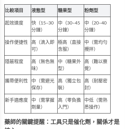
比較項目
液態型
糖果型
粉劑型
起效速度
快（15–30
中（30–45
中（20–40
分鐘）
分鐘）
分鐘）
操作便捷性
高（滴入即
極高（直接
中（需均勻
可）
含服）
攪拌）
隱蔽程度
高（無色無
中（糖果外
高（難以察
味）
型）
覺）
攜帶便利性
中（需避光
高（獨立包
高（耐壓密
保存）
裝）
封）
新手適應度
中（需掌握
高（零負擔
中低（需熟
劑量）
入門）
悉操作）
藥師的關鍵提醒：工具只是催化劑，關係才是