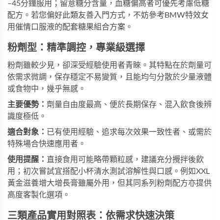
–45分鐘服用；留意糖分含量，血糖偏高者可優先考慮低糖
配方。若您偏好此類友善入門方式，不妨參考
BMW特效女
用催情口服液
的配套糖果組合方案。
粉劑型：精準調控，專業級選擇
粉劑雖較少見，卻深受經驗使用者青睞。其特點在於劑量可
依需求微調，保存穩定不易變質，且能均勻分散於少量液體
或食物中，幾乎無感。
主要優勢：
劑量自由度最高、便於長期保存、混入飲食後辨
識度極低。
適合對象：
已有使用經驗、追求每次效果一致性者、或需於
特殊場合快速應用者。
使用提醒：
直接食用可能略帶顆粒感，建議充分攪拌後飲
用；初次嘗試宜搭配小杯清水測試溶解性與口感。例如
XXL
黃金滋養增大增長膏
雖屬外用，但其同系列粉劑配方亦提供
高度客製化選項。
三類產品實用對照表：依需求快速決策