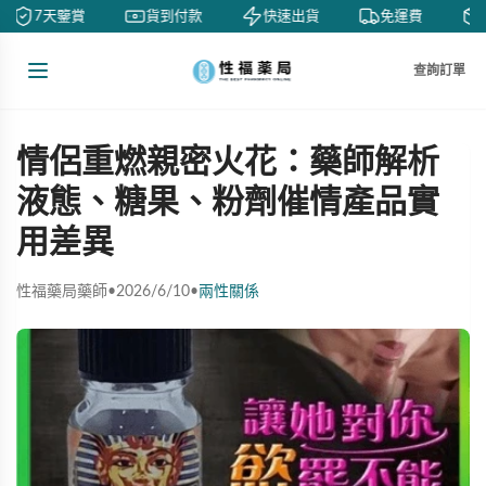
7天鑒賞
貨到付款
快速出貨
免運費
查詢訂單
情侶重燃親密火花：藥師解析
液態、糖果、粉劑催情產品實
用差異
性福藥局藥師
•
2026/6/10
•
兩性關係