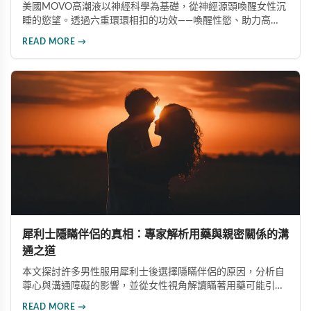
美國MOVO高潮液以神經科學為基礎，從神經源頭喚醒女性沉
睡的慾望。透過六重環環相扣的功效——喚醒性慾、助力高
潮、調理性冷淡、促進荷爾蒙分泌、改善陰道乾澀、打破心理
READ MORE →
矜持——完整覆蓋女性性福需求的核心困境。這款產品不是短
暫的快感體驗，而是將被壓力與疲憊壓抑太久的性福權利完好
無損地歸還。
犀利士隱瞞伴侶的真相：專家解析用藥與親密關係的溝
通之道
本文探討許多男性服用犀利士後選擇隱瞞伴侶的原因，分析自
尊心與溝通障礙的影響，並從女性視角解讀瞞著用藥可能引發
的信任危機。專家建議伴侶間應坦誠相待，犀利士並非春藥也
READ MORE →