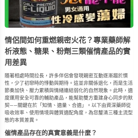
情侶間如何重燃親密火花？專業藥師解
析液態、糖果、粉劑三類催情產品的實
用差異
隨著相處時間拉長，許多伴侶會發現親密互動逐漸趨於慣
性，少了初戀時的悸動與期待。這並非關係退化，而是生活
節奏加快、壓力累積與情緒連結弱化的自然現象。此時，適
度運用安全可靠的輔助產品，能幫助雙方重建身心同步的默
契——關鍵在於「知情、適量、合適」。以下由資深藥師從
吸收效率、使用情境與體質適配角度，為您釐清三種主流型
態的本質差異。
催情產品存在的真實意義是什麼？