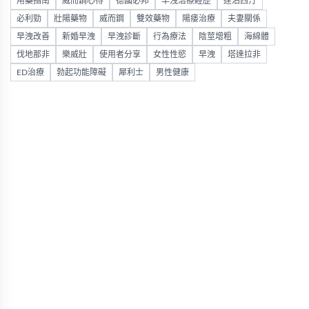
用藥指南
威而鋼心得
德國必邦
早洩治療經歷
達泊西汀
必利勁
壯陽藥物
威而鋼
雙效藥物
陽痿治療
夫妻關係
早洩改善
新婚早洩
早洩診斷
行為療法
陰莖增粗
海綿體
伐地那非
樂威壯
使用者分享
女性性慾
早洩
塔達拉非
ED治療
勃起功能障礙
犀利士
男性健康