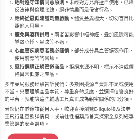
絕對遵守知情同意原則。
未經對方允許擅自使用，已違
反法律與倫理底線，絕非情趣而是侵害行為。
始終從最低建議劑量啟動。
體質差異極大，切勿盲目比
照他人用量。
避免與酒精併用。
兩者皆影響中樞神經，疊加風險可能
導致心悸、暈眩等不適。
心血管疾病患者務必謹慎。
部分成分具血管擴張作用，
使用前應諮詢醫師。
堅持選購正規管道商品。
拒絕來源不明、標示不清或價
格異常低廉之產品。
多年藥局服務經驗告訴我們：多數困擾源自資訊不足或使用
不當。只要理解產品本質、尊重身體反應、並選擇信譽良好
的平台，就能讓這些輔助工具真正成為親密關係的加分項。
若您仍在猶豫該從何入手，歡迎直接瀏覽
E-liquio埃及法老
王飛行能量飲
詳情頁，或前往
性福藥局
首頁探索全系列經專
業篩選的安全選項。