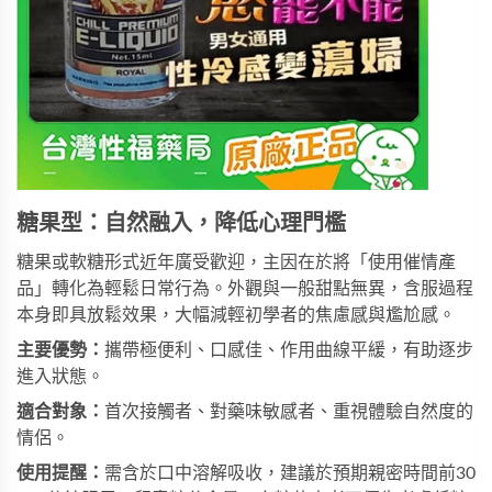
糖果型：自然融入，降低心理門檻
糖果或軟糖形式近年廣受歡迎，主因在於將「使用催情產
品」轉化為輕鬆日常行為。外觀與一般甜點無異，含服過程
本身即具放鬆效果，大幅減輕初學者的焦慮感與尷尬感。
主要優勢：
攜帶極便利、口感佳、作用曲線平緩，有助逐步
進入狀態。
適合對象：
首次接觸者、對藥味敏感者、重視體驗自然度的
情侶。
使用提醒：
需含於口中溶解吸收，建議於預期親密時間前30