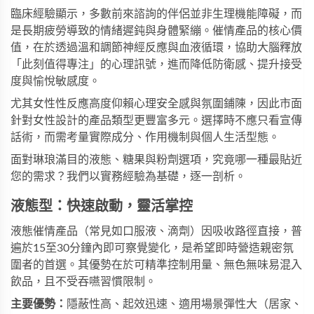
臨床經驗顯示，多數前來諮詢的伴侶並非生理機能障礙，而
是長期疲勞導致的情緒遲鈍與身體緊繃。催情產品的核心價
值，在於透過溫和調節神經反應與血液循環，協助大腦釋放
「此刻值得專注」的心理訊號，進而降低防衛感、提升接受
度與愉悅敏感度。
尤其女性性反應高度仰賴心理安全感與氛圍鋪陳，因此市面
針對女性設計的產品類型更豐富多元。選擇時不應只看宣傳
話術，而需考量實際成分、作用機制與個人生活型態。
面對琳琅滿目的液態、糖果與粉劑選項，究竟哪一種最貼近
您的需求？我們以實務經驗為基礎，逐一剖析。
液態型：快速啟動，靈活掌控
液態催情產品（常見如口服液、滴劑）因吸收路徑直接，普
遍於15至30分鐘內即可察覺變化，是希望即時營造親密氛
圍者的首選。其優勢在於可精準控制用量、無色無味易混入
飲品，且不受吞嚥習慣限制。
主要優勢：
隱蔽性高、起效迅速、適用場景彈性大（居家、