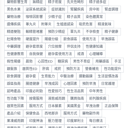
藥物影響生育
無精症
精子密度
先天性畸形
精子過多症
黑色水果
泌尿系統感染
症狀識別
腎臟疾病
房中術
腎虛調理
藥物治療
咖啡因影響
少精子症
精子品質
染色體異常
遺傳疾病
睾丸炎
附睾炎
生殖道感染
吸菸危害
精液氣味
精道梗阻
輸精管堵塞
預防少精症
睪丸炎
不孕檢查
精子健康
壯陽食物
硬度提升
陽痿分級
飲食誤區
使用方法
早洩誤區
中藥調理
避孕套厚度
穴位按摩
伴侶支持
性健康知識
性健康教育
自我保健
避孕套使用方法
戒酒
心理輔導
假性陽痿
晨勃
心因性ED
糖尿病
男性不育症
用藥誤區
手淫
銀髮族
器質性ED
肝病
戒菸
預防方法
營養補充
性功能提升
飲食調理
避孕套
生育能力
中醫治療
運動鍛鍊
生活習慣改善
誤區指南
腸道健康
早洩成因
心理因素
預防早洩
日常護理
延時產品
印度必利勁
性愛技巧
性生活品質
中年男性
性功能下降
按需服用
液態威而鋼
購買指南
前列腺疾病
器質性因素
服用方式
日本藤素
美國黑金
早洩治療
正品保障
產品介紹
保健食品
西地那非
服用方式
藥物副作用
果凍威而鋼
印度神油
壓力管理
印度犀利士
每日療法