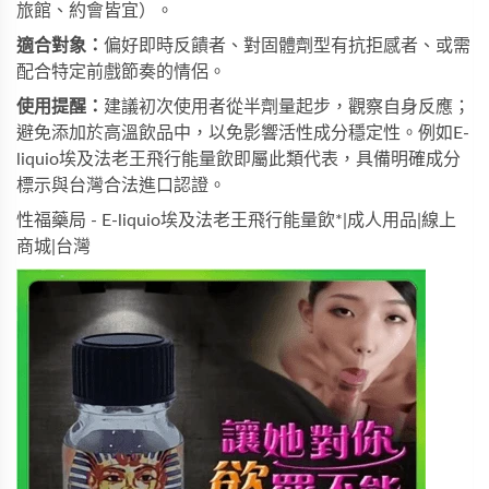
旅館、約會皆宜）。
適合對象：
偏好即時反饋者、對固體劑型有抗拒感者、或需
配合特定前戲節奏的情侶。
使用提醒：
建議初次使用者從半劑量起步，觀察自身反應；
避免添加於高溫飲品中，以免影響活性成分穩定性。例如
E-
liquio埃及法老王飛行能量飲
即屬此類代表，具備明確成分
標示與台灣合法進口認證。
性福藥局 - E-liquio埃及法老王飛行能量飲*|成人用品|線上
商城|台灣