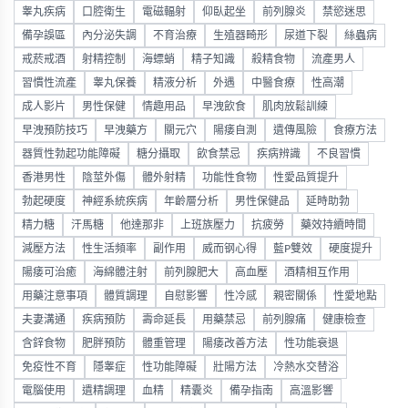
睾丸疾病
口腔衛生
電磁輻射
仰臥起坐
前列腺炎
禁慾迷思
備孕誤區
內分泌失調
不育治療
生殖器畸形
尿道下裂
絲蟲病
戒菸戒酒
射精控制
海螵蛸
精子知識
殺精食物
流產男人
習慣性流產
睾丸保養
精液分析
外遇
中醫食療
性高潮
成人影片
男性保健
情趣用品
早洩飲食
肌肉放鬆訓練
早洩預防技巧
早洩藥方
關元穴
陽痿自測
遺傳風險
食療方法
器質性勃起功能障礙
糖分攝取
飲食禁忌
疾病辨識
不良習慣
香港男性
陰莖外傷
體外射精
功能性食物
性愛品質提升
勃起硬度
神經系統疾病
年齡層分析
男性保健品
延時助勃
精力糖
汗馬糖
他達那非
上班族壓力
抗疲勞
藥效持續時間
減壓方法
性生活頻率
副作用
威而钢心得
藍P雙效
硬度提升
陽痿可治癒
海綿體注射
前列腺肥大
高血壓
酒精相互作用
用藥注意事項
體質調理
自慰影響
性冷感
親密關係
性愛地點
夫妻溝通
疾病預防
壽命延長
用藥禁忌
前列腺痛
健康檢查
含鋅食物
肥胖預防
體重管理
陽痿改善方法
性功能衰退
免疫性不育
隱睾症
性功能障礙
壯陽方法
冷熱水交替浴
電腦使用
遺精調理
血精
精囊炎
備孕指南
高溫影響