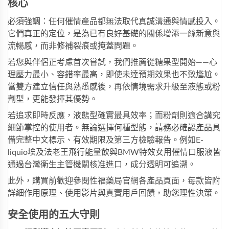
核心
必須強調：任何催情產品都無法取代真誠溝通與情感投入。
它們真正的定位，是為已有良好基礎的關係增添一絲新意與
流暢感，而非修補裂痕或掩蓋問題。
若您與伴侶正考慮首次嘗試，我們推薦從糖果型開始——心
理壓力最小、容錯率最高，即使未達預期效果也不致尷尬。
當雙方建立信任與熟悉感後，再依情境需求升級至液態或粉
劑型，更能發揮其優勢。
若追求即時反應，液態型確實最具效率；而粉劑則適合講究
細節掌控的使用者。無論選擇何種型態，請務必確認產品具
備完整中文標示、有效期限及第三方檢驗報告。例如
E-
liquio埃及法老王飛行能量飲
與
BMW特效女用催情口服液
皆
通過台灣衛生主管機關核准進口，成分透明可追溯。
此外，購買前歡迎參閱
性福藥局
官網各產品頁面，每款皆附
詳細作用原理、使用影片與真實用戶回饋，助您理性決策。
安全使用的五大守則