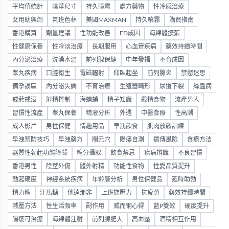
平均值統計
陰莖尺寸
持久噴霧
處方藥物
性冷感治療
女用助興劑
氟班色林
美國MAXMAN
持久噴霧
購買指南
香港購買
劑量建議
性功能改善
ED成因
海綿體擴張
性健康保養
性冷淡治療
長期服用
心血管疾病
藥效持續時間
內分泌治療
洗澡水溫
前列腺保健
中年發福
不育成因
睾丸疾病
口腔衛生
電磁輻射
仰臥起坐
前列腺炎
禁慾迷思
備孕誤區
內分泌失調
不育治療
生殖器畸形
尿道下裂
絲蟲病
戒菸戒酒
射精控制
海螵蛸
精子知識
殺精食物
流產男人
習慣性流產
睾丸保養
精液分析
外遇
中醫食療
性高潮
成人影片
男性保健
情趣用品
早洩飲食
肌肉放鬆訓練
早洩預防技巧
早洩藥方
關元穴
陽痿自測
遺傳風險
食療方法
器質性勃起功能障礙
糖分攝取
飲食禁忌
疾病辨識
不良習慣
香港男性
陰莖外傷
體外射精
功能性食物
性愛品質提升
勃起硬度
神經系統疾病
年齡層分析
男性保健品
延時助勃
精力糖
汗馬糖
他達那非
上班族壓力
抗疲勞
藥效持續時間
減壓方法
性生活頻率
副作用
威而钢心得
藍P雙效
硬度提升
陽痿可治癒
海綿體注射
前列腺肥大
高血壓
酒精相互作用