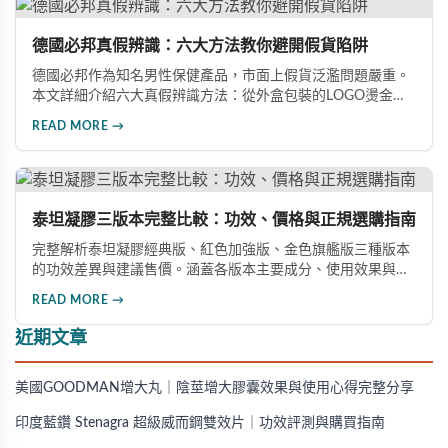
德國必邦真假辨識：六大方法教你避開假貨陷阱
德國必邦作為知名男性保健產品，市面上假貨泛濫問題嚴重。
本文詳細介紹六大真假辨識方法：從外盒包裝的LOGO燙金工
藝、說明書與生產地資訊、藥錠的「HY」刻印與六角星芒造
READ MORE →
型、瓶身玻璃與瓶蓋品質，到購買來源管道及實際服用體感，
全方位教您如何辨別真偽，避免購買無效甚至危害健康的假冒
產品。
泰坦凝膠三版本完整比較：功效、價格與正規選購指南
完整解析泰坦凝膠經典版、紅色加強版、金色旗艦版三種版本
的功效差異與建議售價。涵蓋各版本主要成分、使用效果與適
用對象，幫助你選擇最適合的產品，並了解正規購買管道與售
READ MORE →
後保障。
近期文章
美國GOODMAN增大丸｜陰莖增大膠囊效果與使用心得完整分享
印度藍鑽 Stenagra 超級威而鋼雙效片｜功效評測與購買指南