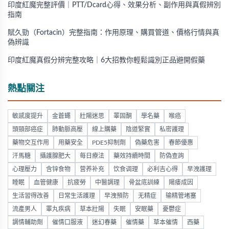
印度紅魔完整評價｜PTT/Dcard心得、效果分析、副作用與真假辨別
指南
賦久勁（Fortacin）完整指南：作用原理、購買管道、價格行情與真
偽辨識
印度紅魔真假分辨完整攻略｜6大招教你輕鬆識別正品避開假藥
熱點關注
敏感度提升
金蒼蠅
壯陽迷思
睪固酮
學名藥
喉癌
頭頸部癌症
肺動脈高壓
線上購藥
陰道緊實
私密護理
藥物交互作用
用藥安全
PDE5抑制劑
偽藥危害
春節優惠
汗馬糖
攝護腺肥大
每日療法
藥效持續時間
防偽查詢
心理壓力
含锌食物
营养补充
饮食调理
必利吉心得
早洩護理
睡眠
血管健康
抗疲勞
中醫調理
骨盆底訓練
陽痿成因
生活習得改善
日常生活護理
早洩預防
无精症
输精管堵塞
流產男人
睪丸疾病
草本壯陽
失眠
安眠藥
憂鬱症
調情輔助劑
催情口服液
迷幻春藥
催情藥
草本催情
西藥