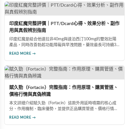
高的男性保健品選擇。
印度紅魔完整評價｜PTT/Dcard心得、效果分析、副作
用與真假辨別指南
印度紅魔是結合他達拉非40mg與達泊西汀100mg的雙效壯陽
產品，同時改善勃起功能障礙與早洩問題。藥效最長可持續36
小時，價格僅為威而鋼的三分之一。90%使用者給予正面評
READ MORE →
價，常見副作用為輕微頭痛（7%）。本文整理超過120則網友
心得，幫助你了解真實效果、識別假貨與選擇正規購買管道。
賦久勁（Fortacin）完整指南：作用原理、購買管道、
價格行情與真偽辨識
本文詳細介紹賦久勁（Fortacin）這款外用延時噴霧的核心成
分、作用機制、臨床優勢，並提供正品購買管道、價格行情比
較及真偽辨識技巧，幫助您安心選購、安心使用。
READ MORE →