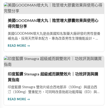
美國GOODMAN增大丸｜陰莖增大膠囊效果與使用心
得完整分享
美國GOODMAN增大丸是由美國知名製藥大廠研發的男性營養
補充品，採用天然草本配方，專為改善男性生理機能設計。根
據使用者回饋，平均可增加陰莖長度2-5公分，圍度提升
READ MORE →
25%-30%，同時改善陽痿、早洩等性功能障礙。每日1-2粒，
90天完整療程即可達到理想效果並建立長期保健基礎。
印度藍鑽 Stenagra 超級威而鋼雙效片｜功效評測與購
買指南
印度藍鑽 Stenagra 雙效片結合西地那非（100mg）與達泊西
汀（100mg）雙重配方，可同時改善勃起功能障礙（ED）與早
洩問題（PE）。根據使用者回饋，服藥後約30分鐘即可感受效
READ MORE →
果，藥效持續8至12小時，無論是硬度還是持久度都有明顯提
升。Dcard、PTT 網友實測分享，正面評價佔多數，是CP值極