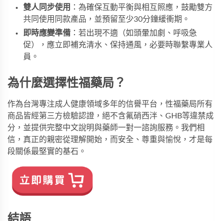
雙人同步使用
：為確保互動平衡與相互照應，鼓勵雙方
共同使用同款產品，並預留至少30分鐘緩衝期。
即時應變準備
：若出現不適（如頭暈加劇、呼吸急
促），應立即補充清水、保持通風，必要時聯繫專業人
員。
為什麼選擇性福藥局？
作為台灣專注成人健康領域多年的信譽平台，
性福藥局
所有
商品皆經第三方檢驗認證，絕不含氟硝西泮、GHB等違禁成
分，並提供完整中文說明與藥師一對一諮詢服務。我們相
信，真正的親密從理解開始，而安全、尊重與愉悅，才是每
段關係最堅實的基石。
結語