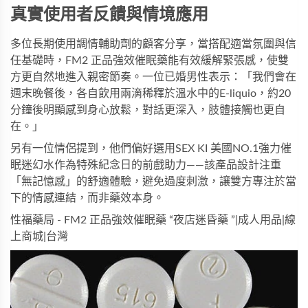
真實使用者反饋與情境應用
多位長期使用調情輔助劑的顧客分享，當搭配適當氛圍與信
任基礎時，
FM2 正品強效催眠藥
能有效緩解緊張感，使雙
方更自然地進入親密節奏。一位已婚男性表示：「我們會在
週末晚餐後，各自飲用兩滴稀釋於溫水中的E-liquio，約20
分鐘後明顯感到身心放鬆，對話更深入，肢體接觸也更自
在。」
另有一位情侶提到，他們偏好選用
SEX KI 美國NO.1強力催
眠迷幻水
作為特殊紀念日的前戲助力——該產品設計注重
「無記憶感」的舒適體驗，避免過度刺激，讓雙方專注於當
下的情感連結，而非藥效本身。
性福藥局 - FM2 正品強效催眠藥 “夜店迷昏藥 ”|成人用品|線
上商城|台灣