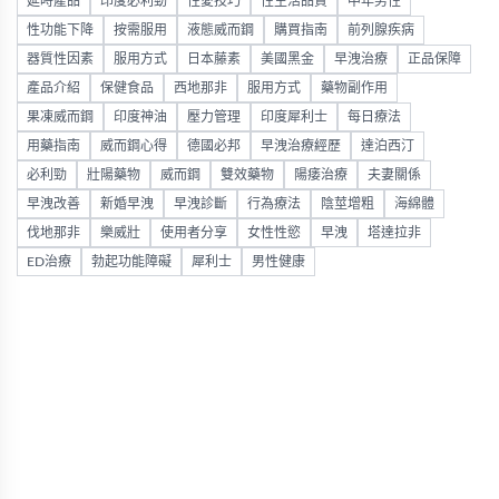
延時產品
印度必利勁
性愛技巧
性生活品質
中年男性
性功能下降
按需服用
液態威而鋼
購買指南
前列腺疾病
器質性因素
服用方式
日本藤素
美國黑金
早洩治療
正品保障
產品介紹
保健食品
西地那非
服用方式
藥物副作用
果凍威而鋼
印度神油
壓力管理
印度犀利士
每日療法
用藥指南
威而鋼心得
德國必邦
早洩治療經歷
達泊西汀
必利勁
壯陽藥物
威而鋼
雙效藥物
陽痿治療
夫妻關係
早洩改善
新婚早洩
早洩診斷
行為療法
陰莖增粗
海綿體
伐地那非
樂威壯
使用者分享
女性性慾
早洩
塔達拉非
ED治療
勃起功能障礙
犀利士
男性健康