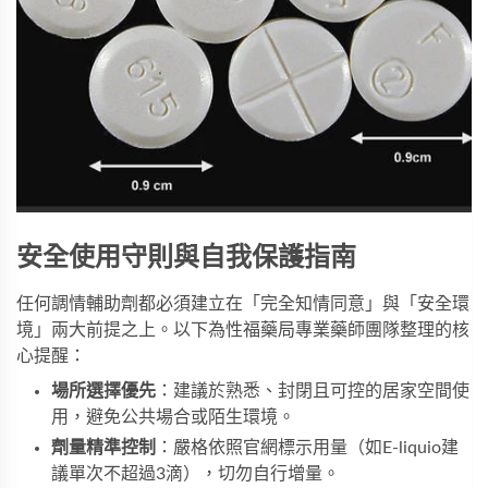
安全使用守則與自我保護指南
任何調情輔助劑都必須建立在「完全知情同意」與「安全環
境」兩大前提之上。以下為性福藥局專業藥師團隊整理的核
心提醒：
場所選擇優先
：建議於熟悉、封閉且可控的居家空間使
用，避免公共場合或陌生環境。
劑量精準控制
：嚴格依照官網標示用量（如E-liquio建
議單次不超過3滴），切勿自行增量。