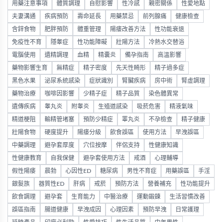
用藥注意事項
體質調理
自慰影響
性冷感
親密關係
性愛地點
夫妻溝通
疾病預防
壽命延長
用藥禁忌
前列腺痛
健康檢查
含鋅食物
肥胖預防
體重管理
陽痿改善方法
性功能衰退
免疫性不育
隱睾症
性功能障礙
壯陽方法
冷熱水交替浴
電腦使用
遺精調理
血精
精囊炎
備孕指南
高溫影響
藥物影響生育
無精症
精子密度
先天性畸形
精子過多症
黑色水果
泌尿系統感染
症狀識別
腎臟疾病
房中術
腎虛調理
藥物治療
咖啡因影響
少精子症
精子品質
染色體異常
遺傳疾病
睾丸炎
附睾炎
生殖道感染
吸菸危害
精液氣味
精道梗阻
輸精管堵塞
預防少精症
睪丸炎
不孕檢查
精子健康
壯陽食物
硬度提升
陽痿分級
飲食誤區
使用方法
早洩誤區
中藥調理
避孕套厚度
穴位按摩
伴侶支持
性健康知識
性健康教育
自我保健
避孕套使用方法
戒酒
心理輔導
假性陽痿
晨勃
心因性ED
糖尿病
男性不育症
用藥誤區
手淫
銀髮族
器質性ED
肝病
戒菸
預防方法
營養補充
性功能提升
飲食調理
避孕套
生育能力
中醫治療
運動鍛鍊
生活習慣改善
誤區指南
腸道健康
早洩成因
心理因素
預防早洩
日常護理