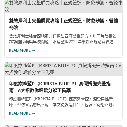
雙效犀利士完整購買攻略｜正規管道・防偽辨識・省錢
祕笈
雙效犀利士結合西地那非與達泊西汀雙重配方，能同時改善勃
起功能障礙與早洩問題。本篇整理2025年最新正規購買管道、
價格分析、防偽驗證方法及省錢優惠資訊，幫助您避開市面上
READ MORE →
超過65%的假貨陷阱，選購100%正品雙效犀利士。
印度巔峰藍P（KRRISTA BLUE-P）真假辨識完整指
南：6大招教你輕鬆分辨正偽藥
印度巔峰藍P（KRRISTA BLUE-P）因高劑量配方深受男性青
睞，但仿冒品層出不窮。本文從製造資訊、包裝、錠劑外觀、
體感反應、防偽驗證、價格區間等六大面向，詳細解析如何精
READ MORE →
準辨識真假，幫助您安心選購、放心使用，避免健康風險。