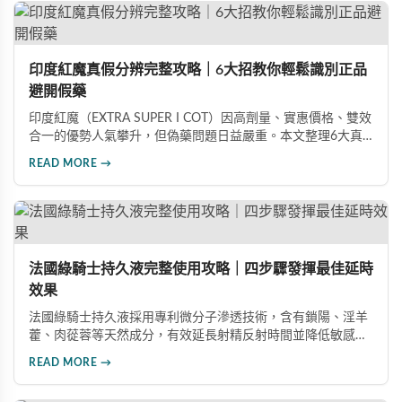
印度紅魔真假分辨完整攻略｜6大招教你輕鬆識別正品
避開假藥
印度紅魔（EXTRA SUPER I COT）因高劑量、實惠價格、雙效
合一的優勢人氣攀升，但偽藥問題日益嚴重。本文整理6大真
假分辨要點，從外包裝、防偽標籤、藥錠特徵、購買管道到價
READ MORE →
格分析，協助消費者輕鬆識別正品，保障用藥安全與效果。
法國綠騎士持久液完整使用攻略｜四步驟發揮最佳延時
效果
法國綠騎士持久液採用專利微分子滲透技術，含有鎖陽、淫羊
藿、肉蓯蓉等天然成分，有效延長射精反射時間並降低敏感
度。本文提供完整四步驟使用指南，從劑量控制到按摩吸收手
READ MORE →
法，協助使用者找到最適合個人體質的用量，搭配正品購買管
道與常見錯誤修正建議，助您安全有效地提升親密生活品質。