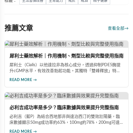
標籤：
生活習慣改善
生育能力
戒菸
戒酒
精子健康
推薦文章
查看全部
→
犀利士藥效解析｜作用機制、劑型比較與完整使用指南
犀利士（Cialis）以他達拉非為核心成分，透過抑制PDE5酶提
升cGMP水平，有效改善勃起功能。其獨特「雙峰釋放」特性
使藥效可持續36小時，兼具速效20mg與每日錠5mg兩種劑
READ MORE →
型。文章深入比較各劑型差異，分析臨床數據（晨勃改善
83%、成功插入率91%），並提供用藥注意事項，協助男性根
據需求選擇最適合的犀利士規格。
必利吉成功率是多少？臨床數據與效果提升完整指南
必利吉（藍P）為結合西地那非與達泊西汀的雙效壯陽藥，臨
床數據顯示50mg成功率約63%，100mg約78%，200mg可達
88%。本文詳解7大提升藥效建議，包括性刺激配合、劑量調
READ MORE →