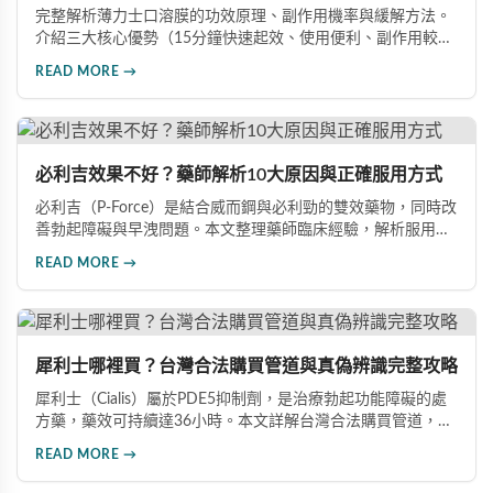
完整解析薄力士口溶膜的功效原理、副作用機率與緩解方法。
介紹三大核心優勢（15分鐘快速起效、使用便利、副作用較
低），涵蓋雙效版本與其他ED藥物的詳細比較，提供安全用藥
READ MORE →
建議與禁忌族群說明，幫助你做出最有保障的用藥選擇，重拾
自信生活。
必利吉效果不好？藥師解析10大原因與正確服用方式
必利吉（P-Force）是結合威而鋼與必利勁的雙效藥物，同時改
善勃起障礙與早洩問題。本文整理藥師臨床經驗，解析服用時
間、飲食搭配、心理因素等10大常見原因，幫助男性正確用
READ MORE →
藥、發揮最佳效果，重拾自信。
犀利士哪裡買？台灣合法購買管道與真偽辨識完整攻略
犀利士（Cialis）屬於PDE5抑制劑，是治療勃起功能障礙的處
方藥，藥效可持續達36小時。本文詳解台灣合法購買管道，包
括實體藥局與線上藥局的選擇要點，並提供完整真偽辨識方
READ MORE →
法，幫助您避免購買到假冒產品，確保用藥安全。