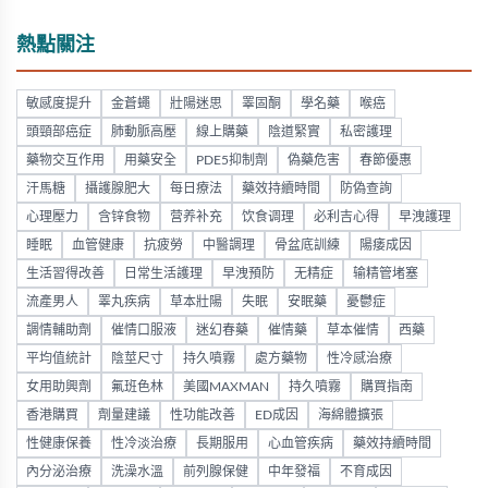
熱點關注
敏感度提升
金蒼蠅
壯陽迷思
睪固酮
學名藥
喉癌
頭頸部癌症
肺動脈高壓
線上購藥
陰道緊實
私密護理
藥物交互作用
用藥安全
PDE5抑制劑
偽藥危害
春節優惠
汗馬糖
攝護腺肥大
每日療法
藥效持續時間
防偽查詢
心理壓力
含锌食物
营养补充
饮食调理
必利吉心得
早洩護理
睡眠
血管健康
抗疲勞
中醫調理
骨盆底訓練
陽痿成因
生活習得改善
日常生活護理
早洩預防
无精症
输精管堵塞
流產男人
睪丸疾病
草本壯陽
失眠
安眠藥
憂鬱症
調情輔助劑
催情口服液
迷幻春藥
催情藥
草本催情
西藥
平均值統計
陰莖尺寸
持久噴霧
處方藥物
性冷感治療
女用助興劑
氟班色林
美國MAXMAN
持久噴霧
購買指南
香港購買
劑量建議
性功能改善
ED成因
海綿體擴張
性健康保養
性冷淡治療
長期服用
心血管疾病
藥效持續時間
內分泌治療
洗澡水溫
前列腺保健
中年發福
不育成因