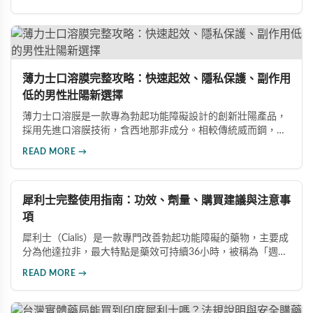
整、飲食禁忌及真假辨別，助您充分發揮藥物潛力，重獲自信
性生活。
薄力士口溶膜完整攻略：快速起效、隱私保護、副作用
低的男性壯陽新選擇
薄力士口溶膜是一款專為勃起功能障礙設計的創新壯陽產品，
採用先進口溶膜技術，含西地那非成分。相較傳統威而鋼，起
效更快（15-30分鐘）、無需配水、隱私性佳、副作用發生率
READ MORE →
低。本文詳解產品特色、雙效版本比較、四大選購通路及避開
假藥的方法。
犀利士完整使用指南：功效、劑量、購買建議與注意事
項
犀利士（Cialis）是一款專門改善勃起功能障礙的藥物，主要成
分為他達拉非，最大特點是藥效可持續36小時，被稱為「週末
藥丸」。本文詳細介紹犀利士的適用對象、劑量選擇（5mg、
READ MORE →
20mg、雙效100mg）、正規購買管道、服用禁忌與常見副作
用，幫助您安全用藥。