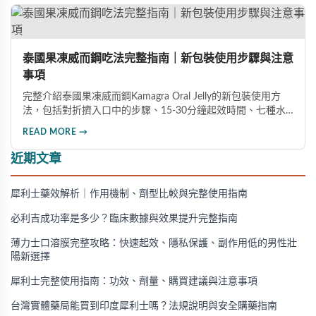
泰國果凍威而鋼吃法完整指南｜新包裝使用步驟與注意
事項
完整介紹泰國果凍威而鋼Kamagra Oral Jelly的新包裝使用方
法，包括對折擠入口中的步驟、15-30分鐘起效時間、七種水
果口味及禁忌注意事項，幫助男性正確安全地使用此產品。
READ MORE →
近期文章
犀利士藥效解析｜作用機制、劑型比較與完整使用指南
必利吉成功率是多少？臨床數據與效果提升完整指南
薄力士口溶膜完整攻略：快速起效、隱私保護、副作用低的男性壯
陽新選擇
犀利士完整使用指南：功效、劑量、購買建議與注意事項
台灣實體藥局能買到印度犀利士嗎？法規說明與安全購藥指南