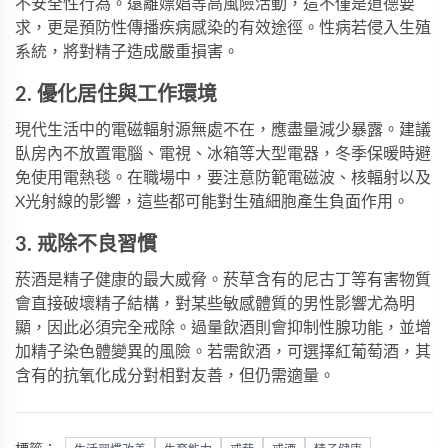
不安全性行為。遠離嫖娼等高風險活動，這不僅是道德要
求，更是預防性傳播疾病感染的有效途徑。性病若侵入生殖
系統，將對精子造成嚴重損害。
2. 優化居住與工作環境
現代生活中的電磁輻射源無處不在，應盡量減少暴露。建議
臥房內不放置電腦、電視、冰箱等大型電器，冬季保暖時避
免使用電熱毯。在職場中，要注意防範電磁波、核輻射以及
X光射線的影響，這些都可能對生殖細胞產生負面作用。
3. 戒除不良習慣
菸酒是精子健康的最大威脅。菸草含有的尼古丁等有害物質
會直接破壞精子結構，對某些敏感體質的男性影響尤為明
顯，因此必須完全戒除。過量飲酒則會抑制性腺功能，並增
加精子染色體變異的風險。若需飲酒，可選擇紅葡萄酒，其
含有的抗氧化成分對相對友善，但仍需適量。