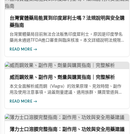
台灣實體藥局能買到印度犀利士嗎？法規說明與安全購
藥指南
台灣實體藥局目前無法合法販售印度犀利士，原因是印度學名
藥尚未通過TFDA進口審查與臨床核准。本文詳細說明法規限
制原因，並介紹三種安全可靠的購藥管道：官方授權線上藥
READ MORE →
局、海外代購服務、品牌官網直購，幫助消費者安心取得正品
印度犀利士。
威而鋼效果、副作用、劑量與購買指南｜完整解析
本文全面解析威而鋼（Viagra）的效果原理、見效時間、副作
用及使用注意事項。涵蓋劑量建議、適用族群、購買管道與價
格分析，幫助您安全有效地改善勃起功能障礙。
READ MORE →
薄力士口溶膜完整指南：副作用、功效與安全用藥建議