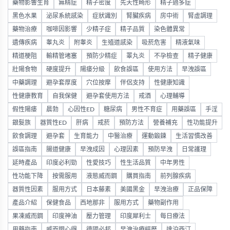
藥物影響生育
無精症
精子密度
先天性畸形
精子過多症
黑色水果
泌尿系統感染
症狀識別
腎臟疾病
房中術
腎虛調理
藥物治療
咖啡因影響
少精子症
精子品質
染色體異常
遺傳疾病
睾丸炎
附睾炎
生殖道感染
吸菸危害
精液氣味
精道梗阻
輸精管堵塞
預防少精症
睪丸炎
不孕檢查
精子健康
壯陽食物
硬度提升
陽痿分級
飲食誤區
使用方法
早洩誤區
中藥調理
避孕套厚度
穴位按摩
伴侶支持
性健康知識
性健康教育
自我保健
避孕套使用方法
戒酒
心理輔導
假性陽痿
晨勃
心因性ED
糖尿病
男性不育症
用藥誤區
手淫
銀髮族
器質性ED
肝病
戒菸
預防方法
營養補充
性功能提升
飲食調理
避孕套
生育能力
中醫治療
運動鍛鍊
生活習慣改善
誤區指南
腸道健康
早洩成因
心理因素
預防早洩
日常護理
延時產品
印度必利勁
性愛技巧
性生活品質
中年男性
性功能下降
按需服用
液態威而鋼
購買指南
前列腺疾病
器質性因素
服用方式
日本藤素
美國黑金
早洩治療
正品保障
產品介紹
保健食品
西地那非
服用方式
藥物副作用
果凍威而鋼
印度神油
壓力管理
印度犀利士
每日療法
用藥指南
威而鋼心得
德國必邦
早洩治療經歷
達泊西汀