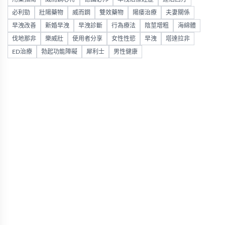
必利勁
壯陽藥物
威而鋼
雙效藥物
陽痿治療
夫妻關係
早洩改善
新婚早洩
早洩診斷
行為療法
陰莖增粗
海綿體
伐地那非
樂威壯
使用者分享
女性性慾
早洩
塔達拉非
ED治療
勃起功能障礙
犀利士
男性健康