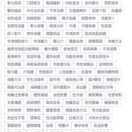
睾丸疾病
口腔衛生
電磁輻射
仰臥起坐
前列腺炎
禁慾迷思
備孕誤區
內分泌失調
不育治療
生殖器畸形
尿道下裂
絲蟲病
戒菸戒酒
射精控制
海螵蛸
精子知識
殺精食物
流產男人
習慣性流產
睾丸保養
精液分析
外遇
中醫食療
性高潮
成人影片
男性保健
情趣用品
早洩飲食
肌肉放鬆訓練
早洩預防技巧
早洩藥方
關元穴
陽痿自測
遺傳風險
食療方法
器質性勃起功能障礙
糖分攝取
飲食禁忌
疾病辨識
不良習慣
香港男性
陰莖外傷
體外射精
功能性食物
性愛品質提升
勃起硬度
神經系統疾病
年齡層分析
男性保健品
延時助勃
精力糖
汗馬糖
他達那非
上班族壓力
抗疲勞
藥效持續時間
減壓方法
性生活頻率
副作用
威而钢心得
藍P雙效
硬度提升
陽痿可治癒
海綿體注射
前列腺肥大
高血壓
酒精相互作用
用藥注意事項
體質調理
自慰影響
性冷感
親密關係
性愛地點
夫妻溝通
疾病預防
壽命延長
用藥禁忌
前列腺痛
健康檢查
含鋅食物
肥胖預防
體重管理
陽痿改善方法
性功能衰退
免疫性不育
隱睾症
性功能障礙
壯陽方法
冷熱水交替浴
電腦使用
遺精調理
血精
精囊炎
備孕指南
高溫影響