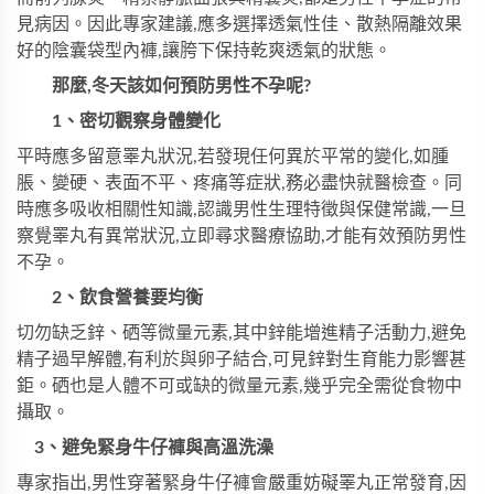
見病因。因此專家建議,應多選擇透氣性佳、散熱隔離效果
好的陰囊袋型內褲,讓胯下保持乾爽透氣的狀態。
那麼,冬天該如何預防男性不孕呢?
1、密切觀察身體變化
平時應多留意睪丸狀況,若發現任何異於平常的變化,如腫
脹、變硬、表面不平、疼痛等症狀,務必盡快就醫檢查。同
時應多吸收相關性知識,認識男性生理特徵與保健常識,一旦
察覺睪丸有異常狀況,立即尋求醫療協助,才能有效預防男性
不孕。
2、飲食營養要均衡
切勿缺乏鋅、硒等微量元素,其中鋅能增進精子活動力,避免
精子過早解體,有利於與卵子結合,可見鋅對生育能力影響甚
鉅。硒也是人體不可或缺的微量元素,幾乎完全需從食物中
攝取。
3、避免緊身牛仔褲與高溫洗澡
專家指出,男性穿著緊身牛仔褲會嚴重妨礙睪丸正常發育,因