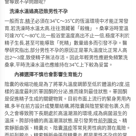
會導致不孕問題呢?
洗澡水溫過高恐致男性不孕
一般而言,
精子
必須在34℃～35℃的恆溫環境中才能正常發
育,若洗澡時水溫太高,往往潛藏著「殺機」。桑拿浴時室溫
可達70℃～80℃,比一般浴室溫度高出不止一倍,極度不利於
精子生長,甚至可能導致「死精」數量過多而引發不孕。醫
學研究指出,部分男性不孕的原因正是睪丸溫度比正常人高
出2～3度,致使精子無法存活。因此年輕男性應避免頻繁洗
桑拿,平時洗澡水溫也應維持在34℃上下較為妥當。
內褲選擇不慎也會影響生育能力
陰囊的收縮功能是為了將睪丸溫度調節至低於體溫約2度,這
樣的溫度最利於睪固酮的分泌,進而達到最佳狀態。睪固酮
是促進精子生成的關鍵物質。目前市面上流行的緊身男用內
褲,多半在前方設計成雙層結構,將陰囊與陰莖緊密包裹,久而
久之會導致胯下長期處於高溫潮濕的環境,成為病菌滋生的
溫床。胯部持續的高溫潮濕狀態,是引發男性
前列腺炎
、精
索靜脈曲張、精囊炎、陰囊
濕疹
等常見男性病的潛在風險。
而前列腺炎、精索靜脈曲張與精囊炎,都是男性不孕症的常