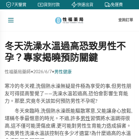
7天鑒賞
貨到付款
快速出貨
免運費
查詢訂單
冬天洗澡水溫過高恐致男性不
孕？專家揭曉預防關鍵
性福藥局藥師
•
2026/6/7
•
男性健康
寒冷的冬天裡,洗個熱水澡無疑是件極為享受的事,但男性朋
友可得提高警覺了——洗澡水溫若過高,恐怕會影響生育能
力。那麼,究竟冬天該如何預防男性不孕呢?
冬天來臨時,洗個熱水澡既能驅散寒意,又能讓身心放鬆,
堪稱冬季最愜意的時光。不過,許多
男性
習慣將水溫調得很
高,這不僅可能燙傷皮膚,更可能對男性生育能力造成損害。
究竟男性洗澡水溫該控制在多少才適當?為什麼過高的水溫