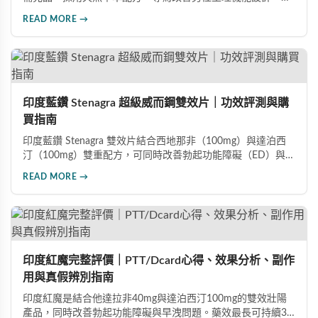
據使用者回饋，平均可增加陰莖長度2-5公分，圍度提升
READ MORE →
25%-30%，同時改善陽痿、早洩等性功能障礙。每日1-2粒，
90天完整療程即可達到理想效果並建立長期保健基礎。
印度藍鑽 Stenagra 超級威而鋼雙效片｜功效評測與購
買指南
印度藍鑽 Stenagra 雙效片結合西地那非（100mg）與達泊西
汀（100mg）雙重配方，可同時改善勃起功能障礙（ED）與早
洩問題（PE）。根據使用者回饋，服藥後約30分鐘即可感受效
READ MORE →
果，藥效持續8至12小時，無論是硬度還是持久度都有明顯提
升。Dcard、PTT 網友實測分享，正面評價佔多數，是CP值極
高的男性保健品選擇。
印度紅魔完整評價｜PTT/Dcard心得、效果分析、副作
用與真假辨別指南
印度紅魔是結合他達拉非40mg與達泊西汀100mg的雙效壯陽
產品，同時改善勃起功能障礙與早洩問題。藥效最長可持續36