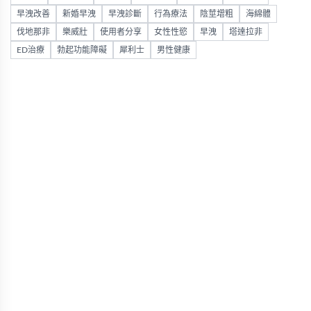
早洩改善
新婚早洩
早洩診斷
行為療法
陰莖增粗
海綿體
伐地那非
樂威壯
使用者分享
女性性慾
早洩
塔達拉非
ED治療
勃起功能障礙
犀利士
男性健康