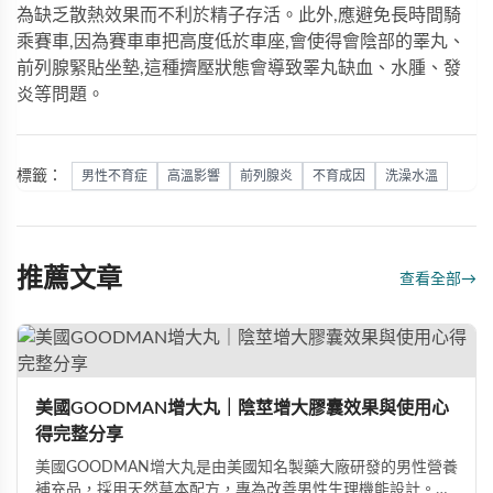
為缺乏散熱效果而不利於精子存活。此外,應避免長時間騎
乘賽車,因為賽車車把高度低於車座,會使得會陰部的睪丸、
前列腺緊貼坐墊,這種擠壓狀態會導致睪丸缺血、水腫、發
炎等問題。
標籤：
男性不育症
高溫影響
前列腺炎
不育成因
洗澡水溫
推薦文章
查看全部
→
美國GOODMAN增大丸｜陰莖增大膠囊效果與使用心
得完整分享
美國GOODMAN增大丸是由美國知名製藥大廠研發的男性營養
補充品，採用天然草本配方，專為改善男性生理機能設計。根