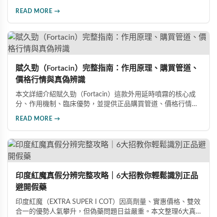
小時，價格僅為威而鋼的三分之一。90%使用者給予正面評
READ MORE →
價，常見副作用為輕微頭痛（7%）。本文整理超過120則網友
心得，幫助你了解真實效果、識別假貨與選擇正規購買管道。
賦久勁（Fortacin）完整指南：作用原理、購買管道、
價格行情與真偽辨識
本文詳細介紹賦久勁（Fortacin）這款外用延時噴霧的核心成
分、作用機制、臨床優勢，並提供正品購買管道、價格行情比
較及真偽辨識技巧，幫助您安心選購、安心使用。
READ MORE →
印度紅魔真假分辨完整攻略｜6大招教你輕鬆識別正品
避開假藥
印度紅魔（EXTRA SUPER I COT）因高劑量、實惠價格、雙效
合一的優勢人氣攀升，但偽藥問題日益嚴重。本文整理6大真