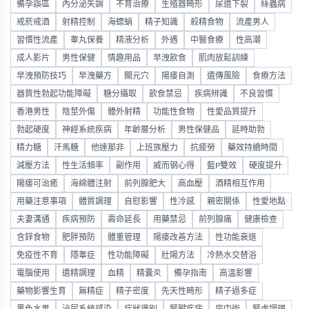
備孕誤區
內分泌失調
不育治療
生殖器畸形
尿道下裂
絲蟲病
戒菸戒酒
射精控制
海螵蛸
精子知識
殺精食物
流產男人
習慣性流產
睾丸保養
精液分析
外遇
中醫食療
性高潮
成人影片
男性保健
情趣用品
早洩飲食
肌肉放鬆訓練
早洩預防技巧
早洩藥方
關元穴
陽痿自測
遺傳風險
食療方法
器質性勃起功能障礙
糖分攝取
飲食禁忌
疾病辨識
不良習慣
香港男性
陰莖外傷
體外射精
功能性食物
性愛品質提升
勃起硬度
神經系統疾病
年齡層分析
男性保健品
延時助勃
精力糖
汗馬糖
他達那非
上班族壓力
抗疲勞
藥效持續時間
減壓方法
性生活頻率
副作用
威而钢心得
藍P雙效
硬度提升
陽痿可治癒
海綿體注射
前列腺肥大
高血壓
酒精相互作用
用藥注意事項
體質調理
自慰影響
性冷感
親密關係
性愛地點
夫妻溝通
疾病預防
壽命延長
用藥禁忌
前列腺痛
健康檢查
含鋅食物
肥胖預防
體重管理
陽痿改善方法
性功能衰退
免疫性不育
隱睾症
性功能障礙
壯陽方法
冷熱水交替浴
電腦使用
遺精調理
血精
精囊炎
備孕指南
高溫影響
藥物影響生育
無精症
精子密度
先天性畸形
精子過多症