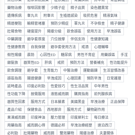
黑色水果
泌尿系統感染
症狀識別
腎臟疾病
房中術
腎虛調理
藥物治療
咖啡因影響
少精子症
精子品質
染色體異常
遺傳疾病
睾丸炎
附睾炎
生殖道感染
吸菸危害
精液氣味
精道梗阻
輸精管堵塞
預防少精症
睪丸炎
不孕檢查
精子健康
壯陽食物
硬度提升
陽痿分級
飲食誤區
使用方法
早洩誤區
中藥調理
避孕套厚度
穴位按摩
伴侶支持
性健康知識
性健康教育
自我保健
避孕套使用方法
戒酒
心理輔導
假性陽痿
晨勃
心因性ED
糖尿病
男性不育症
用藥誤區
手淫
銀髮族
器質性ED
肝病
戒菸
預防方法
營養補充
性功能提升
飲食調理
避孕套
生育能力
中醫治療
運動鍛鍊
生活習慣改善
誤區指南
腸道健康
早洩成因
心理因素
預防早洩
日常護理
延時產品
印度必利勁
性愛技巧
性生活品質
中年男性
性功能下降
按需服用
液態威而鋼
購買指南
前列腺疾病
器質性因素
服用方式
日本藤素
美國黑金
早洩治療
正品保障
產品介紹
保健食品
西地那非
服用方式
藥物副作用
果凍威而鋼
印度神油
壓力管理
印度犀利士
每日療法
用藥指南
威而鋼心得
德國必邦
早洩治療經歷
達泊西汀
必利勁
壯陽藥物
威而鋼
雙效藥物
陽痿治療
夫妻關係