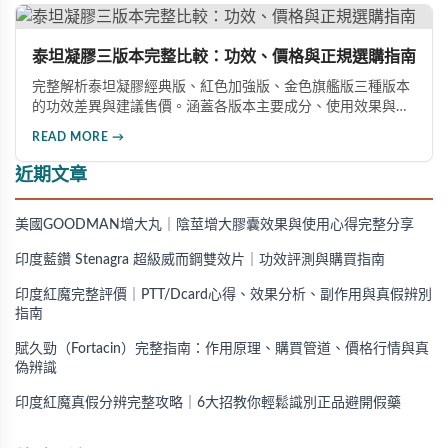
產品。
泰坦凝膠三版本完整比較：功效、價格與正規選購指南
完整解析泰坦凝膠經典版、紅色加強版、金色旗艦版三種版本
的功效差異與建議售價。涵蓋各版本主要成分、使用效果與適
用對象，幫助你選擇最適合的產品，並了解正規購買管道與售
READ MORE →
後保障。
近期文章
美國GOODMAN增大丸｜陰莖增大膠囊效果與使用心得完整分享
印度藍鑽 Stenagra 超級威而鋼雙效片｜功效評測與購買指南
印度紅魔完整評價｜PTT/Dcard心得、效果分析、副作用與真假辨別
指南
賦久勁（Fortacin）完整指南：作用原理、購買管道、價格行情與真
偽辨識
印度紅魔真假分辨完整攻略｜6大招教你輕鬆識別正品避開假藥