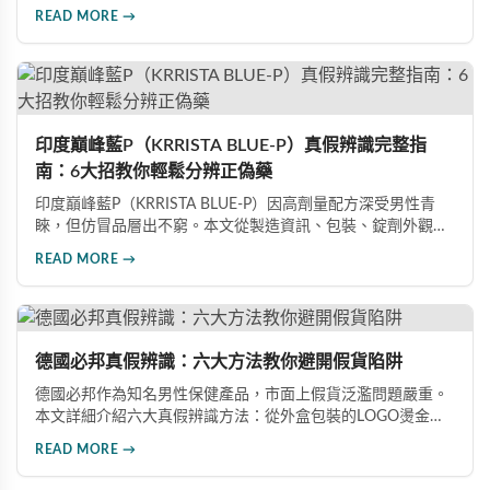
價格分析、防偽驗證方法及省錢優惠資訊，幫助您避開市面上
READ MORE →
超過65%的假貨陷阱，選購100%正品雙效犀利士。
印度巔峰藍P（KRRISTA BLUE-P）真假辨識完整指
南：6大招教你輕鬆分辨正偽藥
印度巔峰藍P（KRRISTA BLUE-P）因高劑量配方深受男性青
睞，但仿冒品層出不窮。本文從製造資訊、包裝、錠劑外觀、
體感反應、防偽驗證、價格區間等六大面向，詳細解析如何精
READ MORE →
準辨識真假，幫助您安心選購、放心使用，避免健康風險。
德國必邦真假辨識：六大方法教你避開假貨陷阱
德國必邦作為知名男性保健產品，市面上假貨泛濫問題嚴重。
本文詳細介紹六大真假辨識方法：從外盒包裝的LOGO燙金工
藝、說明書與生產地資訊、藥錠的「HY」刻印與六角星芒造
READ MORE →
型、瓶身玻璃與瓶蓋品質，到購買來源管道及實際服用體感，
全方位教您如何辨別真偽，避免購買無效甚至危害健康的假冒