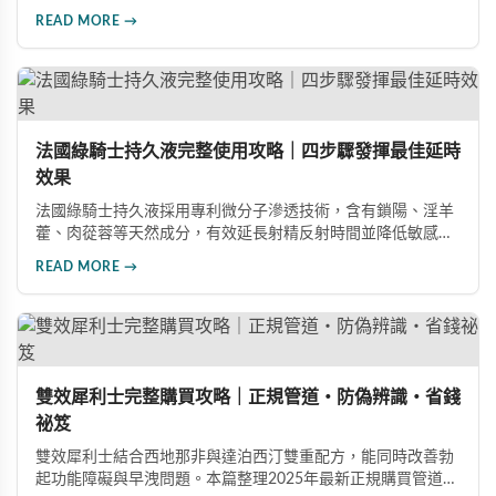
假分辨要點，從外包裝、防偽標籤、藥錠特徵、購買管道到價
READ MORE →
格分析，協助消費者輕鬆識別正品，保障用藥安全與效果。
法國綠騎士持久液完整使用攻略｜四步驟發揮最佳延時
效果
法國綠騎士持久液採用專利微分子滲透技術，含有鎖陽、淫羊
藿、肉蓯蓉等天然成分，有效延長射精反射時間並降低敏感
度。本文提供完整四步驟使用指南，從劑量控制到按摩吸收手
READ MORE →
法，協助使用者找到最適合個人體質的用量，搭配正品購買管
道與常見錯誤修正建議，助您安全有效地提升親密生活品質。
雙效犀利士完整購買攻略｜正規管道・防偽辨識・省錢
祕笈
雙效犀利士結合西地那非與達泊西汀雙重配方，能同時改善勃
起功能障礙與早洩問題。本篇整理2025年最新正規購買管道、