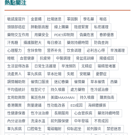
熱點關注
敏感度提升
金蒼蠅
壯陽迷思
睪固酮
學名藥
喉癌
頭頸部癌症
肺動脈高壓
線上購藥
陰道緊實
私密護理
藥物交互作用
用藥安全
PDE5抑制劑
偽藥危害
春節優惠
汗馬糖
攝護腺肥大
每日療法
藥效持續時間
防偽查詢
心理壓力
含锌食物
营养补充
饮食调理
必利吉心得
早洩護理
睡眠
血管健康
抗疲勞
中醫調理
骨盆底訓練
陽痿成因
生活習得改善
日常生活護理
早洩預防
无精症
输精管堵塞
流產男人
睪丸疾病
草本壯陽
失眠
安眠藥
憂鬱症
調情輔助劑
催情口服液
迷幻春藥
催情藥
草本催情
西藥
平均值統計
陰莖尺寸
持久噴霧
處方藥物
性冷感治療
女用助興劑
氟班色林
美國MAXMAN
持久噴霧
購買指南
香港購買
劑量建議
性功能改善
ED成因
海綿體擴張
性健康保養
性冷淡治療
長期服用
心血管疾病
藥效持續時間
內分泌治療
洗澡水溫
前列腺保健
中年發福
不育成因
睾丸疾病
口腔衛生
電磁輻射
仰臥起坐
前列腺炎
禁慾迷思