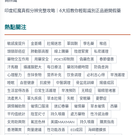
偽辨識
印度紅魔真假分辨完整攻略｜6大招教你輕鬆識別正品避開假藥
熱點關注
敏感度提升
金蒼蠅
壯陽迷思
睪固酮
學名藥
喉癌
頭頸部癌症
肺動脈高壓
線上購藥
陰道緊實
私密護理
藥物交互作用
用藥安全
PDE5抑制劑
偽藥危害
春節優惠
汗馬糖
攝護腺肥大
每日療法
藥效持續時間
防偽查詢
心理壓力
含锌食物
营养补充
饮食调理
必利吉心得
早洩護理
睡眠
血管健康
抗疲勞
中醫調理
骨盆底訓練
陽痿成因
生活習得改善
日常生活護理
早洩預防
无精症
输精管堵塞
流產男人
睪丸疾病
草本壯陽
失眠
安眠藥
憂鬱症
調情輔助劑
催情口服液
迷幻春藥
催情藥
草本催情
西藥
平均值統計
陰莖尺寸
持久噴霧
處方藥物
性冷感治療
女用助興劑
氟班色林
美國MAXMAN
持久噴霧
購買指南
香港購買
劑量建議
性功能改善
ED成因
海綿體擴張