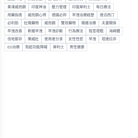
果凍威而鋼
印度神油
壓力管理
印度犀利士
每日療法
用藥指南
威而鋼心得
德國必邦
早洩治療經歷
達泊西汀
必利勁
壯陽藥物
威而鋼
雙效藥物
陽痿治療
夫妻關係
早洩改善
新婚早洩
早洩診斷
行為療法
陰莖增粗
海綿體
伐地那非
樂威壯
使用者分享
女性性慾
早洩
塔達拉非
ED治療
勃起功能障礙
犀利士
男性健康