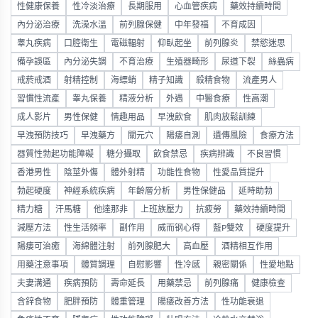
性健康保養
性冷淡治療
長期服用
心血管疾病
藥效持續時間
內分泌治療
洗澡水溫
前列腺保健
中年發福
不育成因
睾丸疾病
口腔衛生
電磁輻射
仰臥起坐
前列腺炎
禁慾迷思
備孕誤區
內分泌失調
不育治療
生殖器畸形
尿道下裂
絲蟲病
戒菸戒酒
射精控制
海螵蛸
精子知識
殺精食物
流產男人
習慣性流產
睾丸保養
精液分析
外遇
中醫食療
性高潮
成人影片
男性保健
情趣用品
早洩飲食
肌肉放鬆訓練
早洩預防技巧
早洩藥方
關元穴
陽痿自測
遺傳風險
食療方法
器質性勃起功能障礙
糖分攝取
飲食禁忌
疾病辨識
不良習慣
香港男性
陰莖外傷
體外射精
功能性食物
性愛品質提升
勃起硬度
神經系統疾病
年齡層分析
男性保健品
延時助勃
精力糖
汗馬糖
他達那非
上班族壓力
抗疲勞
藥效持續時間
減壓方法
性生活頻率
副作用
威而钢心得
藍P雙效
硬度提升
陽痿可治癒
海綿體注射
前列腺肥大
高血壓
酒精相互作用
用藥注意事項
體質調理
自慰影響
性冷感
親密關係
性愛地點
夫妻溝通
疾病預防
壽命延長
用藥禁忌
前列腺痛
健康檢查
含鋅食物
肥胖預防
體重管理
陽痿改善方法
性功能衰退