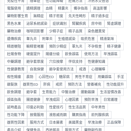
免疫性不育
隱睾症
性功能障礙
壯陽方法
冷熱水交替浴
電腦使用
遺精調理
血精
精囊炎
備孕指南
高溫影響
藥物影響生育
無精症
精子密度
先天性畸形
精子過多症
黑色水果
泌尿系統感染
症狀識別
腎臟疾病
房中術
腎虛調理
藥物治療
咖啡因影響
少精子症
精子品質
染色體異常
遺傳疾病
睾丸炎
附睾炎
生殖道感染
吸菸危害
精液氣味
精道梗阻
輸精管堵塞
預防少精症
睪丸炎
不孕檢查
精子健康
壯陽食物
硬度提升
陽痿分級
飲食誤區
使用方法
早洩誤區
中藥調理
避孕套厚度
穴位按摩
伴侶支持
性健康知識
性健康教育
自我保健
避孕套使用方法
戒酒
心理輔導
假性陽痿
晨勃
心因性ED
糖尿病
男性不育症
用藥誤區
手淫
銀髮族
器質性ED
肝病
戒菸
預防方法
營養補充
性功能提升
飲食調理
避孕套
生育能力
中醫治療
運動鍛鍊
生活習慣改善
誤區指南
腸道健康
早洩成因
心理因素
預防早洩
日常護理
延時產品
印度必利勁
性愛技巧
性生活品質
中年男性
性功能下降
按需服用
液態威而鋼
購買指南
前列腺疾病
器質性因素
服用方式
日本藤素
美國黑金
早洩治療
正品保障
產品介紹
保健食品
西地那非
服用方式
藥物副作用